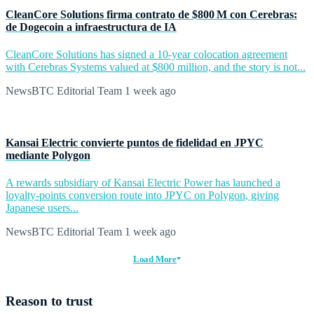
CleanCore Solutions firma contrato de $800 M con Cerebras:
de Dogecoin a infraestructura de IA
CleanCore Solutions has signed a 10-year colocation agreement
with Cerebras Systems valued at $800 million, and the story is not...
NewsBTC Editorial Team
1 week ago
Kansai Electric convierte puntos de fidelidad en JPYC
mediante Polygon
A rewards subsidiary of Kansai Electric Power has launched a
loyalty-points conversion route into JPYC on Polygon, giving
Japanese users...
NewsBTC Editorial Team
1 week ago
Load More
Reason to trust