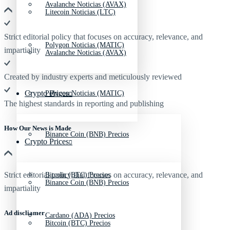
Avalanche Noticias (AVAX)
Litecoin Noticias (LTC)
Strict editorial policy that focuses on accuracy, relevance, and
Polygon Noticias (MATIC)
impartiality
Avalanche Noticias (AVAX)
Created by industry experts and meticulously reviewed
Crypto Prices
Polygon Noticias (MATIC)
The highest standards in reporting and publishing
How Our News is Made
Binance Coin (BNB) Precios
Crypto Prices
Strict editorial policy that focuses on accuracy, relevance, and
Bitcoin (BTC) Precios
Binance Coin (BNB) Precios
impartiality
Ad discliamer
Cardano (ADA) Precios
Bitcoin (BTC) Precios