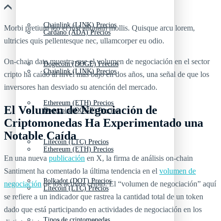
Chainlink (LINK) Precios
Morbi pretium leo et nisl aliquam mollis. Quisque arcu lorem,
Cardano (ADA) Precios
ultricies quis pellentesque nec, ullamcorper eu odio.
On-chain data muestra que el volumen de negociación en el sector
Dogecoin (DOGE) Precios
Chainlink (LINK) Precios
cripto ha caído al nivel más bajo en dos años, una señal de que los
inversores han desviado su atención del mercado.
Ethereum (ETH) Precios
El Volumen de Negociación de
Dogecoin (DOGE) Precios
Criptomonedas Ha Experimentado una
Notable Caída
Litecoin (LTC) Precios
Ethereum (ETH) Precios
En una nueva
publicación
en X, la firma de análisis on‑chain
Santiment ha comentado la última tendencia en el
volumen de
Polkadot (DOT) Precios
negociación
de los activos cripto. El “volumen de negociación” aquí
Litecoin (LTC) Precios
se refiere a un indicador que rastrea la cantidad total de un token
dado que está participando en actividades de negociación en los
Tipos de criptomonedas