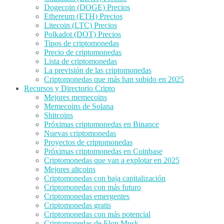
Dogecoin (DOGE) Precios
Ethereum (ETH) Precios
Litecoin (LTC) Precios
Polkadot (DOT) Precios
Tipos de criptomonedas
Precio de criptomonedas
Lista de criptomonedas
La previsión de las criptomonedas
Criptomonedas que más han subido en 2025
Recursos y Directorio Cripto
Mejores memecoins
Memecoins de Solana
Shitcoins
Próximas criptomonedas en Binance
Nuevas criptomonedas
Proyectos de criptomonedas
Próximas criptomonedas en Coinbase
Criptomonedas que van a explotar en 2025
Mejores altcoins
Criptomonedas con baja capitalización
Criptomonedas con más futuro
Criptomonedas emergentes
Criptomonedas gratis
Criptomonedas con más potencial
Criptomonedas de Elon Musk