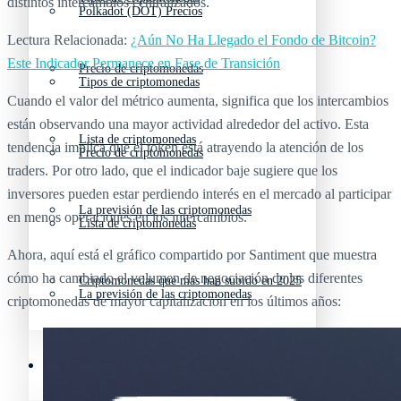
distintos intercambios centralizados.
Polkadot (DOT) Precios
Lectura Relacionada:
¿Aún No Ha Llegado el Fondo de Bitcoin?
Este Indicador Permanece en Fase de Transición
Precio de criptomonedas
Tipos de criptomonedas
Cuando el valor del métrico aumenta, significa que los intercambios
están observando una mayor actividad alrededor del activo. Esta
Lista de criptomonedas
tendencia implica que el token está atrayendo la atención de los
Precio de criptomonedas
traders. Por otro lado, que el indicador baje sugiere que los
inversores pueden estar perdiendo interés en el mercado al participar
La previsión de las criptomonedas
en menos operaciones en los intercambios.
Lista de criptomonedas
Ahora, aquí está el gráfico compartido por Santiment que muestra
cómo ha cambiado el volumen de negociación de las diferentes
Criptomonedas que más han subido en 2025
La previsión de las criptomonedas
criptomonedas de mayor capitalización en los últimos años:
Recursos y Directorio Cripto
Criptomonedas que más han subido en 2025