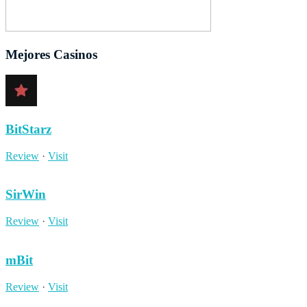
Mejores Casinos
BitStarz
Review
·
Visit
SirWin
Review
·
Visit
mBit
Review
·
Visit