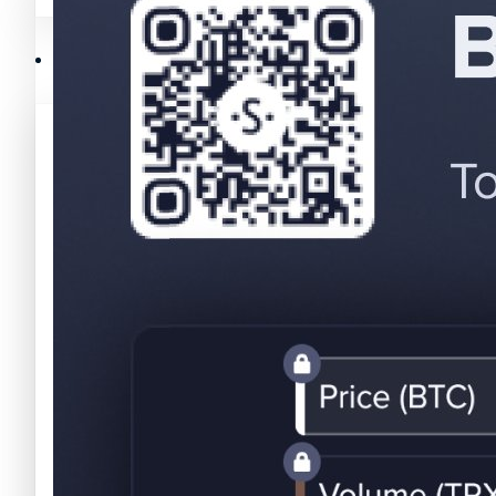
Mejores memecoins
Recursos y Directorio Cripto
Memecoins de Solana
Mejores memecoins
Shitcoins
Memecoins de Solana
Próximas criptomonedas en Binance
Shitcoins
Nuevas criptomonedas
Próximas criptomonedas en Binance
Proyectos de criptomonedas