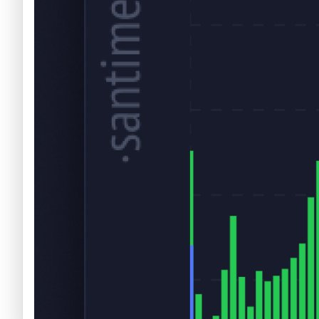
Criptomonedas emergentes
Criptomonedas con más futuro
Criptomonedas gratis
Criptomonedas emergentes
Criptomonedas con más potencial
Criptomonedas gratis
Criptomonedas de Elon Musk
Criptomonedas con más potencial
Criptomonedas más baratas
Criptomonedas de Elon Musk
Criptomonedas más volátiles
Criptomonedas más baratas