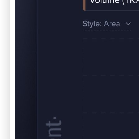
Nuevas criptomonedas
Próximas criptomonedas en Coinbase
Proyectos de criptomonedas
Criptomonedas que van a explotar en 2025
Próximas criptomonedas en Coinbase
Mejores altcoins
Criptomonedas que van a explotar en 2025
Criptomonedas con baja capitalización
Mejores altcoins
Criptomonedas con más futuro
Criptomonedas con baja capitalización