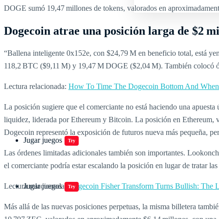
DOGE sumó 19,47 millones de tokens, valorados en aproximadamente $
Dogecoin atrae una posición larga de $2 mil
“Ballena inteligente 0x152e, con $24,79 M en beneficio total, está 
118,2 BTC ($9,11 M) y 19,47 M DOGE ($2,04 M). También colocó órd
Lectura relacionada:
How To Time The Dogecoin Bottom And When T
La posición sugiere que el comerciante no está haciendo una apuesta
liquidez, liderada por Ethereum y Bitcoin. La posición en Ethereum, va
Dogecoin representó la exposición de futuros nueva más pequeña, per
Jugar juegos
Try
Las órdenes limitadas adicionales también son importantes. Lookoncha
el comerciante podría estar escalando la posición en lugar de tratar l
Lectura relacionada:
Dogecoin Fisher Transform Turns Bullish: The 
Jugar juegos
Try
Más allá de las nuevas posiciones perpetuas, la misma billetera tambi