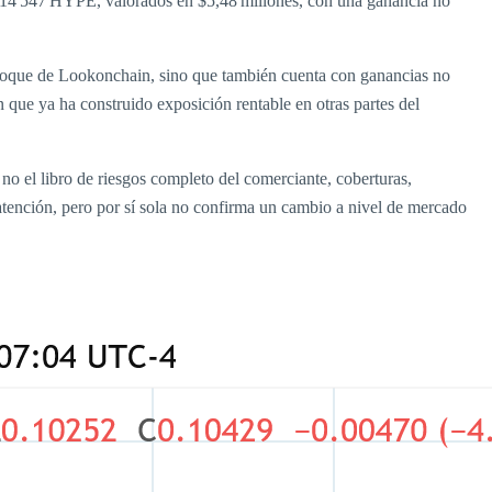
 114 547 HYPE, valorados en $5,48 millones, con una ganancia no
l enfoque de Lookonchain, sino que también cuenta con ganancias no
n que ya ha construido exposición rentable en otras partes del
no el libro de riesgos completo del comerciante, coberturas,
 atención, pero por sí sola no confirma un cambio a nivel de mercado