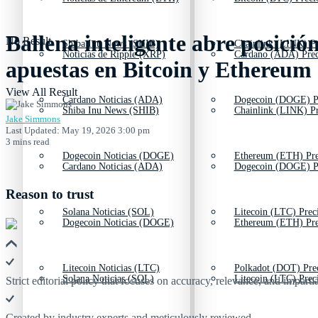
Ballena inteligente abre posici
No Result
Shiba Inu News (SHIB)
Chainlink (LINK) Pr
Noticias de Ripple (XRP)
Cardano (ADA) Prec
apuestas en Bitcoin y Ethereum
View All Result
Cardano Noticias (ADA)
Dogecoin (DOGE) P
Shiba Inu News (SHIB)
Chainlink (LINK) Pr
Jake Simmons
Last Updated: May 19, 2026 3:00 pm
3 mins read
Dogecoin Noticias (DOGE)
Ethereum (ETH) Pre
Cardano Noticias (ADA)
Dogecoin (DOGE) P
Reason to trust
Solana Noticias (SOL)
Litecoin (LTC) Prec
Dogecoin Noticias (DOGE)
Ethereum (ETH) Pre
Litecoin Noticias (LTC)
Polkadot (DOT) Pre
Solana Noticias (SOL)
Litecoin (LTC) Prec
Strict editorial policy that focuses on accuracy, relevance, and impartia
Created by industry experts and meticulously reviewed