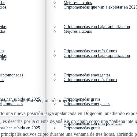
das
Mejores altcoins
cios
Criptomonedas que van a explotar en 202
edas
Criptomonedas con baja capitalización
das
Mejores altcoins
das
Criptomonedas con más futuro
edas
Criptomonedas con baja capitalización
lity
criptomonedas
Criptomonedas emergentes
das
Criptomonedas con más futuro
ás han subido en 2025
Criptomonedas gratis
s quis pellentesque nec, ullamcorper eu odio.
criptomonedas
Criptomonedas emergentes
rto una nueva posición larga apalancada en Dogecoin, añadiendo expo
 es descrita por la cuenta de análisis on‑chain como una “ballena inteli
Criptomonedas con más potencial
ás han subido en 2025
Criptomonedas gratis
 principales activos cripto durante una ventana de tres horas, abriendo