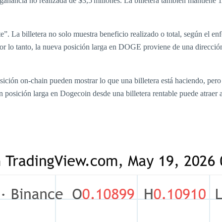
anancia no realizada de $3,5 millones. La billetera también mantiene
nte”. La billetera no solo muestra beneficio realizado o total, según e
 Por lo tanto, la nueva posición larga en DOGE proviene de una direcció
sición on‑chain pueden mostrar lo que una billetera está haciendo, pero 
n posición larga en Dogecoin desde una billetera rentable puede atraer