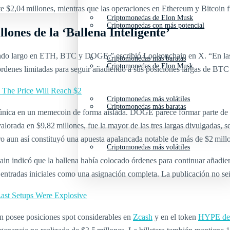
2,04 millones, mientras que las operaciones en Ethereum y Bitcoin fu
Criptomonedas de Elon Musk
Criptomonedas con más potencial
lones de la ‘Ballena Inteligente’
yendo largo en ETH, BTC y DOGE,” escribió Lookonchain en X. “En las 
Criptomonedas más baratas
Criptomonedas de Elon Musk
enes limitadas para seguir añadiendo a sus posiciones largas de BT
he Price Will Reach $2
Criptomonedas más volátiles
Criptomonedas más baratas
 única en un memecoin de forma aislada. DOGE parece formar parte de un
lorada en $9,82 millones, fue la mayor de las tres largas divulgadas, s
o aun así constituyó una apuesta apalancada notable de más de $2 mill
Criptomonedas más volátiles
in indicó que la ballena había colocado órdenes para continuar añadien
as entradas iniciales como una asignación completa. La publicación no s
Last Setups Were Explosive
én posee posiciones spot considerables en
Zcash
y en el token
HYPE de 