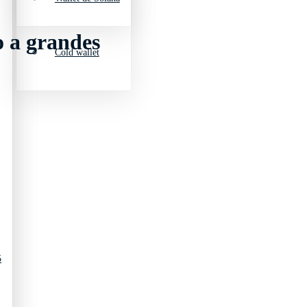
o a grandes
Cold wallet
5