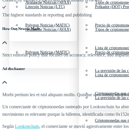
Avalanche Noticias (AVAX)
Tipos de criptomone
Litecoin Noticias (LTC)
Polkadot (DOT) Pre
The highest standards in reporting and publishing
Polygon Noticias (MATIC)
Precio de criptomon
How Our News is Made
Avalanche Noticias (AVAX)
Tipos de criptomone
Lista de criptomone
Polygon Noticias (MATIC)
Precio de criptomon
Strict editorial policy that focuses on accuracy, relevance, and impartia
Ad discliamer
La previsión de las 
Lista de criptomone
Criptomonedas que m
Morbi pretium leo et nisl aliquam mollis. Quisque arcu lorem, ultricie
La previsión de las 
Un comerciante de criptomonedas rastreado por Lookonchain ha abie
movimiento es relevante porque la billetera, identificada como 0x152e,
Criptomonedas que m
Según
Lookonchain
, el comerciante se movió agresivamente entre los