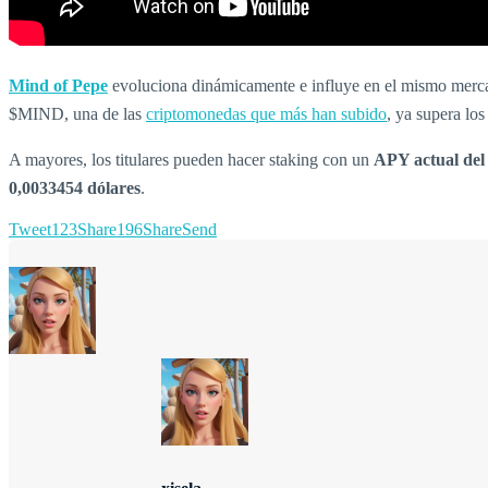
Mind of Pepe
evoluciona dinámicamente e influye en el mismo mercado
$MIND, una de las
criptomonedas que más han subido
, ya supera los
A mayores, los titulares pueden hacer staking con un
APY actual de
0,0033454 dólares
.
Tweet
123
Share
196
Share
Send