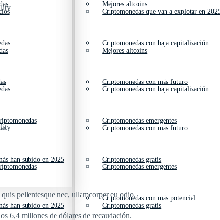
das
Mejores altcoins
lity
cios
Criptomonedas que van a explotar en 202
edas
Criptomonedas con baja capitalización
das
Mejores altcoins
das
Criptomonedas con más futuro
edas
Criptomonedas con baja capitalización
criptomonedas
Criptomonedas emergentes
lity
das
Criptomonedas con más futuro
ás han subido en 2025
Criptomonedas gratis
criptomonedas
Criptomonedas emergentes
s quis pellentesque nec, ullamcorper eu odio.
Criptomonedas con más potencial
ás han subido en 2025
Criptomonedas gratis
s 6,4 millones de dólares de recaudación.