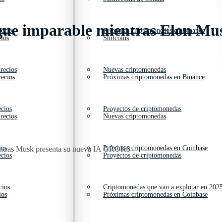
igue imparable mientras Elon Mu
ecios
Próximas criptomonedas en Binance
ios
Shitcoins
recios
Nuevas criptomonedas
ecios
Próximas criptomonedas en Binance
cios
Proyectos de criptomonedas
recios
Nuevas criptomonedas
ios
Próximas criptomonedas en Coinbase
cios
Proyectos de criptomonedas
cios
Criptomonedas que van a explotar en 202
ios
Próximas criptomonedas en Coinbase