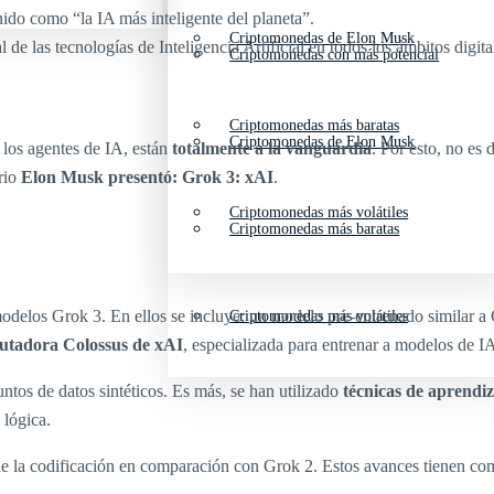
ido como “la IA más inteligente del planeta”.
Criptomonedas de Elon Musk
e las tecnologías de Inteligencia Artificial en todos los ámbitos digita
Criptomonedas con más potencial
Criptomonedas más baratas
Criptomonedas de Elon Musk
o los agentes de IA, están
totalmente a la vanguardia
. Por esto, no es 
rio
Elon Musk presentó: Grok 3: xAI
.
Criptomonedas más volátiles
Criptomonedas más baratas
 modelos Grok 3. En ellos se incluye: un modelo pre-entrenado similar
Criptomonedas más volátiles
utadora Colossus de xAI
, especializada para entrenar a modelos de I
ntos de datos sintéticos. Es más, se han utilizado
técnicas de aprendi
 lógica.
de la codificación en comparación con Grok 2. Estos avances tienen c