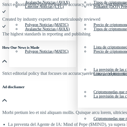
Avalanche Noticias (AVAX)
Tipos de criptomone
Strict editorial policy that focuses on accuracy, relevance, and impartia
Litecoin Noticias (LTC)
Polkadot (DOT) Pre
Created by industry experts and meticulously reviewed
Polygon Noticias (MATIC)
Precio de criptomon
Avalanche Noticias (AVAX)
Tipos de criptomone
The highest standards in reporting and publishing
Lista de criptomone
How Our News is Made
Polygon Noticias (MATIC)
Precio de criptomon
La previsión de las 
Strict editorial policy that focuses on accuracy, relevance, and impartia
Lista de criptomone
Ad discliamer
Criptomonedas que m
La previsión de las 
Morbi pretium leo et nisl aliquam mollis. Quisque arcu lorem, ultricie
Criptomonedas que m
La preventa del Agente de IA: Mind of Pepe ($MIND), ya supera lo