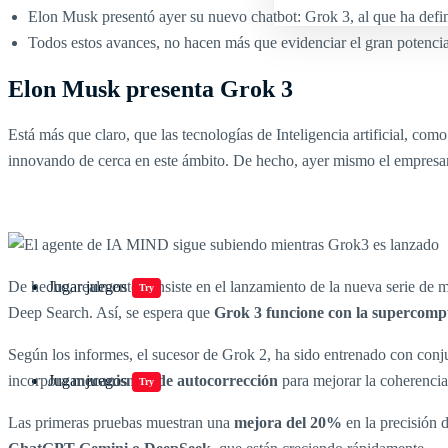
Elon Musk presentó ayer su nuevo chatbot: Grok 3, al que ha defin
Todos estos avances, no hacen más que evidenciar el gran potencial d
Elon Musk presenta Grok 3
Está más que claro, que las tecnologías de Inteligencia artificial, com
innovando de cerca en este ámbito. De hecho, ayer mismo el empresa
De hecho, realmente consiste en el lanzamiento de la nueva serie de
Jugar juegos
Try
Deep Search. Así, se espera que
Grok 3 funcione con la supercomp
Según los informes, el sucesor de Grok 2, ha sido entrenado con conju
incorpora
mecanismos de autocorrección
para mejorar la coherencia
Jugar juegos
Try
Las primeras pruebas muestran una
mejora del 20%
en la precisión 