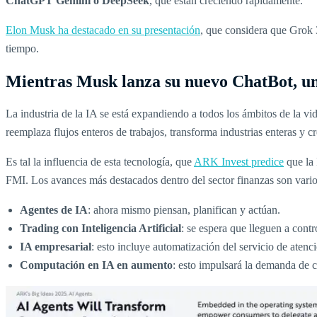
ChatGPT Gemini o DeepSeek
, que están creciendo rápidamente.
Elon Musk ha destacado en su presentación
, que considera que Grok
tiempo.
Mientras Musk lanza su nuevo ChatBot, un 
La industria de la IA se está expandiendo a todos los ámbitos de la vi
reemplaza flujos enteros de trabajos, transforma industrias enteras y cr
Es tal la influencia de esta tecnología, que
ARK Invest predice
que la 
FMI. Los avances más destacados dentro del sector finanzas son vario
Agentes de IA
: ahora mismo piensan, planifican y actúan.
Trading con Inteligencia Artificial
: se espera que lleguen a cont
IA empresarial
: esto incluye automatización del servicio de atenci
Computación en IA en aumento
: esto impulsará la demanda de c