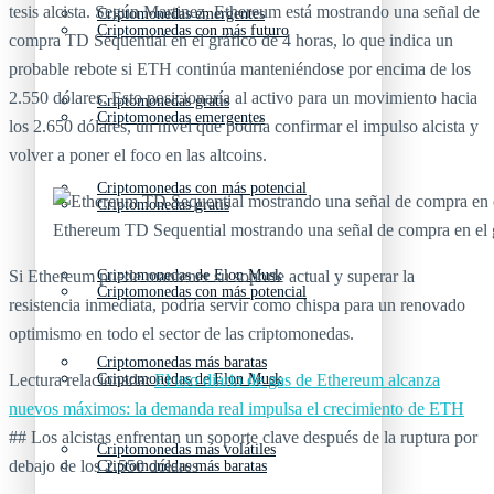
tesis alcista. Según Martinez, Ethereum está mostrando una señal de
Criptomonedas emergentes
Criptomonedas con más futuro
compra TD Sequential en el gráfico de 4 horas, lo que indica un
probable rebote si ETH continúa manteniéndose por encima de los
2.550 dólares. Esto posicionaría al activo para un movimiento hacia
Criptomonedas gratis
Criptomonedas emergentes
los 2.650 dólares, un nivel que podría confirmar el impulso alcista y
volver a poner el foco en las altcoins.
Criptomonedas con más potencial
Criptomonedas gratis
Ethereum TD Sequential mostrando una señal de compra en el g
Si Ethereum puede mantener su soporte actual y superar la
Criptomonedas de Elon Musk
Criptomonedas con más potencial
resistencia inmediata, podría servir como chispa para un renovado
optimismo en todo el sector de las criptomonedas.
Criptomonedas más baratas
Lectura relacionada:
El uso diario de gas de Ethereum alcanza
Criptomonedas de Elon Musk
nuevos máximos: la demanda real impulsa el crecimiento de ETH
## Los alcistas enfrentan un soporte clave después de la ruptura por
Criptomonedas más volátiles
debajo de los 2.550 dólares
Criptomonedas más baratas