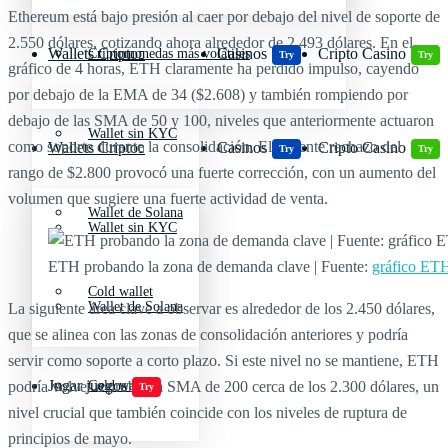
Ethereum está bajo presión al caer por debajo del nivel de soporte de
2.550 dólares, cotizando ahora alrededor de 2.493 dólares. En el
Wallets Cripto
Casinos
Cripto Casino
Criptomonedas más volátiles
Try
Try
gráfico de 4 horas, ETH claramente ha perdido impulso, cayendo
por debajo de la EMA de 34 ($2.608) y también rompiendo por
debajo de las SMA de 50 y 100, niveles que anteriormente actuaron
Wallet sin KYC
como soporte durante la consolidación. El reciente rechazo del
Wallets Cripto
Casinos
Cripto Casino
Try
Try
rango de $2.800 provocó una fuerte corrección, con un aumento del
volumen que sugiere una fuerte actividad de venta.
Wallet de Solana
Wallet sin KYC
ETH probando la zona de demanda clave | Fuente:
gráfico E
Cold wallet
Wallet de Solana
La siguiente área clave a observar es alrededor de los 2.450 dólares,
que se alinea con las zonas de consolidación anteriores y podría
servir como soporte a corto plazo. Si este nivel no se mantiene, ETH
Jugar juegos
podría volver a probar la SMA de 200 cerca de los 2.300 dólares, un
Cold wallet
Try
nivel crucial que también coincide con los niveles de ruptura de
principios de mayo.