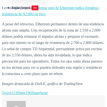
Jugar juegos
Lectura relacionada:
La prima spot de Ethereum indica fortaleza:
Try
resistencia de $2.800 en foco
A pesar del retroceso, Ethereum permanece dentro de una tendencia
alcista más amplia. Una recuperación de la zona de 2.550 a 2.600
dólares podría restaurar el impulso alcista y preparar el escenario
para otro intento en el rango de resistencia de 2.700 a 2.800 dólares.
La señal de compra TD Sequential, previamente activa por encima
de los 2.550 dólares, ahora ha sido invalidada, lo que indica
precaución para los operadores. Todos los ojos están ahora puestos
en los alcistas para ver si pueden defender esta región y restablecer
la estructura a corto plazo para un rebote.
Imagen destacada de Dall-E, gráfico de TradingView
Tweet
123
Share
196
Share
Send