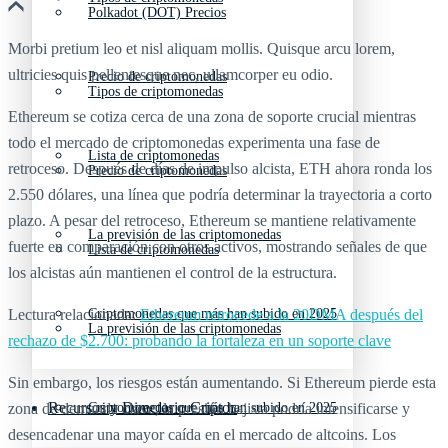
Polkadot (DOT) Precios
Morbi pretium leo et nisl aliquam mollis. Quisque arcu lorem,
ultricies quis pellentesque nec, ullamcorper eu odio.
Precio de criptomonedas
Tipos de criptomonedas
Ethereum se cotiza cerca de una zona de soporte crucial mientras
todo el mercado de criptomonedas experimenta una fase de
Lista de criptomonedas
retroceso. Después de días de impulso alcista, ETH ahora ronda los
Precio de criptomonedas
2.550 dólares, una línea que podría determinar la trayectoria a corto
plazo. A pesar del retroceso, Ethereum se mantiene relativamente
La previsión de las criptomonedas
fuerte en comparación con otros activos, mostrando señales de que
Lista de criptomonedas
los alcistas aún mantienen el control de la estructura.
Lectura relacionada:
Criptomonedas que más han subido en 2025
Ethereum retrocede a la 20DMA después del
La previsión de las criptomonedas
rechazo de $2.700: probando la fortaleza en un soporte clave
Sin embargo, los riesgos están aumentando. Si Ethereum pierde esta
Recursos y Directorio Cripto
zona de demanda clave, la presión bajista podría intensificarse y
Criptomonedas que más han subido en 2025
desencadenar una mayor caída en el mercado de altcoins. Los