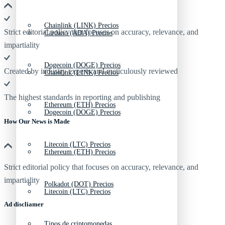
Chainlink (LINK) Precios
Strict editorial policy that focuses on accuracy, relevance, and
Cardano (ADA) Precios
impartiality
Dogecoin (DOGE) Precios
Created by industry experts and meticulously reviewed
Chainlink (LINK) Precios
The highest standards in reporting and publishing
Ethereum (ETH) Precios
Dogecoin (DOGE) Precios
How Our News is Made
Litecoin (LTC) Precios
Ethereum (ETH) Precios
Strict editorial policy that focuses on accuracy, relevance, and
impartiality
Polkadot (DOT) Precios
Litecoin (LTC) Precios
Ad discliamer
Tipos de criptomonedas