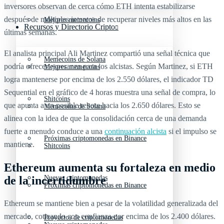
inversores observan de cerca cómo ETH intenta estabilizarse
después de múltiples intentos de recuperar niveles más altos en las
Mejores memecoins
Recursos y Directorio Cripto
últimas semanas.
El analista principal Ali Martinez compartió una señal técnica que
Memecoins de Solana
podría ofrecer esperanza para los alcistas. Según Martinez, si ETH
Mejores memecoins
logra mantenerse por encima de los 2.550 dólares, el indicador TD
Sequential en el gráfico de 4 horas muestra una señal de compra, lo
Shitcoins
que apunta a un posible rebote hacia los 2.650 dólares. Esto se
Memecoins de Solana
alinea con la idea de que la consolidación cerca de una demanda
fuerte a menudo conduce a una
continuación alcista
si el impulso se
Próximas criptomonedas en Binance
mantiene.
Shitcoins
Ethereum aumenta su fortaleza en medio
de la incertidumbre
Nuevas criptomonedas
Próximas criptomonedas en Binance
Ethereum se mantiene bien a pesar de la volatilidad generalizada del
mercado, cotizando con confianza por encima de los 2.400 dólares.
Proyectos de criptomonedas