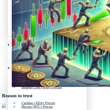
Avalanche Noticias (AVAX)
Litecoin Noticias (LTC)
Polygon Noticias (MATIC)
Avalanche Noticias (AVAX)
Crypto Prices
Polygon Noticias (MATIC)
Binance Coin (BNB) Precios
Crypto Prices
Bitcoin (BTC) Precios
Binance Coin (BNB) Precios
Reason to trust
Cardano (ADA) Precios
Bitcoin (BTC) Precios