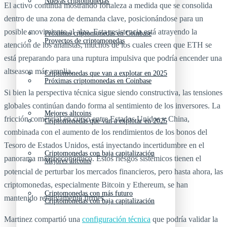
Nuevas criptomonedas
El activo continúa mostrando fortaleza a medida que se consolida
dentro de una zona de demanda clave, posicionándose para un
posible movimiento al alza. Esta resistencia está atrayendo la
Próximas criptomonedas en Coinbase
Proyectos de criptomonedas
atención de los analistas, muchos de los cuales creen que ETH se
está preparando para una ruptura impulsiva que podría encender una
altseason más amplia.
Criptomonedas que van a explotar en 2025
Próximas criptomonedas en Coinbase
Si bien la perspectiva técnica sigue siendo constructiva, las tensiones
globales continúan dando forma al sentimiento de los inversores. La
Mejores altcoins
fricción comercial en curso entre Estados Unidos y China,
Criptomonedas que van a explotar en 2025
combinada con el aumento de los rendimientos de los bonos del
Tesoro de Estados Unidos, está inyectando incertidumbre en el
Criptomonedas con baja capitalización
panorama macroeconómico. Estos riesgos sistémicos tienen el
Mejores altcoins
potencial de perturbar los mercados financieros, pero hasta ahora, las
criptomonedas, especialmente Bitcoin y Ethereum, se han
Criptomonedas con más futuro
mantenido relativamente firmes.
Criptomonedas con baja capitalización
Martinez compartió una
configuración técnica
que podría validar la