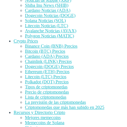
Noticias de Ripple (XRP)
Shiba Inu News (SHIB)
Cardano Noticias (ADA)
Dogecoin Noticias (DOGE)
Solana Noticias (SOL)
Litecoin Noticias (LTC)
Avalanche Noticias (AVAX)
Polygon Noticias (MATIC)
Crypto Prices
Binance Coin (BNB) Precios
Bitcoin (BTC) Precios
Cardano (ADA) Precios
Chainlink (LINK) Precios
Dogecoin (DOGE) Precios
Ethereum (ETH) Precios
Litecoin (LTC) Precios
Polkadot (DOT) Precios
Tipos de criptomonedas
Precio de criptomonedas
Lista de criptomonedas
La previsión de las criptomonedas
Criptomonedas que más han subido en 2025
Recursos y Directorio Cripto
Mejores memecoins
Memecoins de Solana