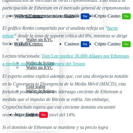
capitalización de mercado de otras criptomonedas. Esto indica la
participación de Ethereum en el mercado general de criptomonedas
y generalmente se representa en un gráfico Renko.
Wallets Cripto
Casinos
Cripto Casino
Criptomonedas más volátiles
Try
Try
El gráfico Renko compartido por el analista refleja un "
fuerte
rebote
” desde la zona de soporte crítica del 8%, mientras se dirige
Wallet sin KYC
hacia el 11,2%.
Wallets Cripto
Casinos
Cripto Casino
Try
Try
Lectura relacionada:
Tom Lee predice 30.000 dólares por Ethereum
Wallet de Solana
a medida que comienza el frenesí del Tesoro
Wallet sin KYC
El experto online explicó además que, con una divergencia notable
en la Convergencia Divergencia de la Media Móvil (MACD), esta
Cold wallet
Wallet de Solana
fortaleza podría significar un liderazgo creciente de Ethereum a
medida que el impulso de Bitcoin se enfría. Sin embargo,
CryptoOnchain espera que este creciente dominio encuentre
Jugar juegos
resistencia alrededor del nivel del 14%.
Cold wallet
Try
Si el dominio de Ethereum se mantiene y su precio logra