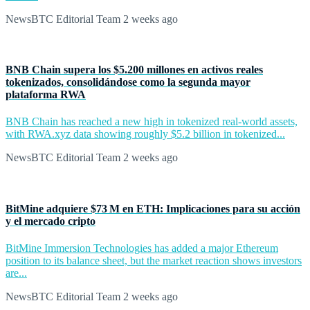
NewsBTC Editorial Team
2 weeks ago
BNB Chain supera los $5.200 millones en activos reales
tokenizados, consolidándose como la segunda mayor
plataforma RWA
BNB Chain has reached a new high in tokenized real-world assets,
with RWA.xyz data showing roughly $5.2 billion in tokenized...
NewsBTC Editorial Team
2 weeks ago
BitMine adquiere $73 M en ETH: Implicaciones para su acción
y el mercado cripto
BitMine Immersion Technologies has added a major Ethereum
position to its balance sheet, but the market reaction shows investors
are...
NewsBTC Editorial Team
2 weeks ago