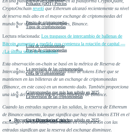
En una publicación de Quicktake en la plataforma CryptoQuant,
Polkadot (DOT) Precios
CryptoOnchain
reveló
que Ethereum alcanzó recientemente su nivel
de reserva más alto en el mayor exchange de criptomonedas del
Precio de criptomonedas
mundo por volumen de operaciones, Binance.
Tipos de criptomonedas
Lectura relacionada:
Los traspasos de intercambio de ballenas de
Bitcoin aumentan a medida que comienza la rotación de capital —
Lista de criptomonedas
Precio de criptomonedas
¿La última señal de altseason?
Esta observación on-chain se basó en la métrica de Reserva de
La previsión de las criptomonedas
Intercambio, que mide la cantidad total de tokens Ether que se
Lista de criptomonedas
mantienen en las billeteras de un exchange de criptomonedas
(Binance, en este caso) en un momento dado. También proporciona
Criptomonedas que más han subido en 2025
una idea del flujo neto hacia estas billeteras de Binance.
La previsión de las criptomonedas
Cuando las entradas superan a las salidas, la reserva de Ethereum
de Binance aumenta, lo que significa que hay más tokens ETH en el
Recursos y Directorio Cripto
Criptomonedas que más han subido en 2025
exchange. Por otro lado, más salidas en comparación con las
entradas significan que la reserva del exchange disminuye.