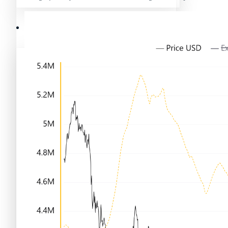
Mejores memecoins
Recursos y Directorio Cripto
Memecoins de Solana
Mejores memecoins
Shitcoins
Memecoins de Solana
Próximas criptomonedas en Binance
Shitcoins
Nuevas criptomonedas
Próximas criptomonedas en Binance
Proyectos de criptomonedas