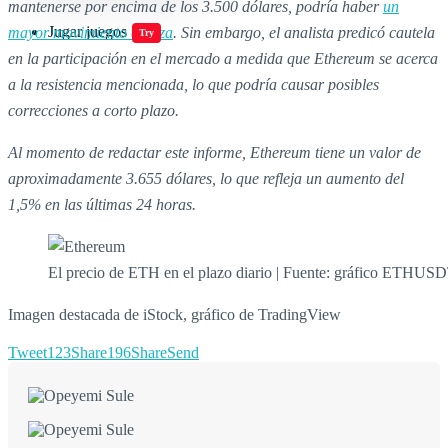
mantenerse por encima de los 3.500 dólares, podría haber
un
Jugar juegos
mayor movimiento al alza
. Sin embargo, el analista predicó cautela
Try
en la participación en el mercado a medida que Ethereum se acerca
a la resistencia mencionada, lo que podría causar posibles
correcciones a corto plazo.
Al momento de redactar este informe, Ethereum tiene un valor de
aproximadamente 3.655 dólares, lo que refleja un aumento del
1,5% en las últimas 24 horas.
El precio de ETH en el plazo diario | Fuente: gráfico ETHUS
Imagen destacada de iStock, gráfico de TradingView
Tweet
123
Share
196
Share
Send