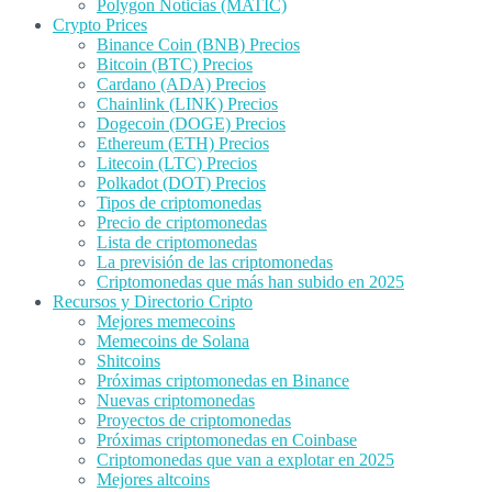
Polygon Noticias (MATIC)
Crypto Prices
Binance Coin (BNB) Precios
Bitcoin (BTC) Precios
Cardano (ADA) Precios
Chainlink (LINK) Precios
Dogecoin (DOGE) Precios
Ethereum (ETH) Precios
Litecoin (LTC) Precios
Polkadot (DOT) Precios
Tipos de criptomonedas
Precio de criptomonedas
Lista de criptomonedas
La previsión de las criptomonedas
Criptomonedas que más han subido en 2025
Recursos y Directorio Cripto
Mejores memecoins
Memecoins de Solana
Shitcoins
Próximas criptomonedas en Binance
Nuevas criptomonedas
Proyectos de criptomonedas
Próximas criptomonedas en Coinbase
Criptomonedas que van a explotar en 2025
Mejores altcoins