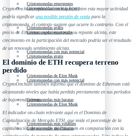
Criptomonedas emergentes
CryptoOnchain explicó además que, si bien esta mayor actividad
Criptomonedas con más futuro
podría significar
una posible presión de venta
para la
criptomoneda, el contexto sugiere que ocurre lo contrario. Con el
Criptomonedas gratis
precio de Ethereum experimentando su repunte alcista, este
Criptomonedas emergentes
crecimiento en la participación del mercado podría ser el resultado
de un renovado sentimiento alcista.
Criptomonedas con más potencial
Criptomonedas gratis
El dominio de ETH recupera terreno
perdido
Criptomonedas de Elon Musk
Criptomonedas con más potencial
CryptoOnchain también informó que el dominio de Ethereum está
alcanzando niveles que había perdido previamente en sus períodos
de bajo rendimiento.
Criptomonedas más baratas
Criptomonedas de Elon Musk
El indicador on-chain relevante aquí es el Dominio de
Capitalización de Mercado ETH, que mide el porcentaje de la
Criptomonedas más volátiles
capitalización de mercado de Ethereum en comparación con la
Criptomonedas más baratas