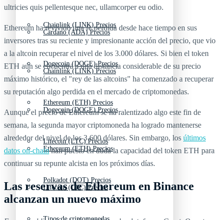
ultricies quis pellentesque nec, ullamcorper eu odio.
Chainlink (LINK) Precios
Ethereum ha revivido una fe perdida desde hace tiempo en sus
Cardano (ADA) Precios
inversores tras su reciente y impresionante acción del precio, que vio
a la altcoin recuperar el nivel de los 3.000 dólares. Si bien el token
Dogecoin (DOGE) Precios
ETH aún se encuentra a una distancia considerable de su precio
Chainlink (LINK) Precios
máximo histórico, el "rey de las altcoins" ha comenzado a recuperar
su reputación algo perdida en el mercado de criptomonedas.
Ethereum (ETH) Precios
Dogecoin (DOGE) Precios
Aunque el precio de Ethereum se ha ralentizado algo este fin de
semana, la segunda mayor criptomoneda ha logrado mantenerse
alrededor del nivel de los 3.600 dólares. Sin embargo, los
últimos
Litecoin (LTC) Precios
Ethereum (ETH) Precios
datos on-chain
han puesto en duda la capacidad del token ETH para
continuar su repunte alcista en los próximos días.
Polkadot (DOT) Precios
Las reservas de Ethereum en Binance
Litecoin (LTC) Precios
alcanzan un nuevo máximo
Tipos de criptomonedas