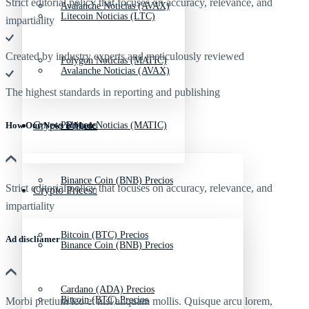
Strict editorial policy that focuses on accuracy, relevance, and
Avalanche Noticias (AVAX)
Litecoin Noticias (LTC)
impartiality
Created by industry experts and meticulously reviewed
Polygon Noticias (MATIC)
Avalanche Noticias (AVAX)
The highest standards in reporting and publishing
Crypto Prices
Polygon Noticias (MATIC)
How Our News is Made
Binance Coin (BNB) Precios
Strict editorial policy that focuses on accuracy, relevance, and
Crypto Prices
impartiality
Bitcoin (BTC) Precios
Ad discliamer
Binance Coin (BNB) Precios
Cardano (ADA) Precios
Bitcoin (BTC) Precios
Morbi pretium leo et nisl aliquam mollis. Quisque arcu lorem,