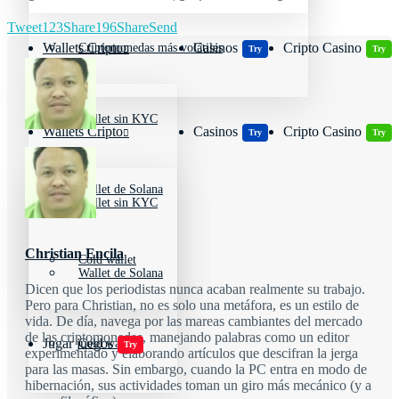
Tweet
123
Share
196
Share
Send
Wallets Cripto
Casinos
Cripto Casino
Criptomonedas más volátiles
Try
Try
Wallet sin KYC
Wallets Cripto
Casinos
Cripto Casino
Try
Try
Wallet de Solana
Wallet sin KYC
Christian Encila
Cold wallet
Wallet de Solana
Dicen que los periodistas nunca acaban realmente su trabajo.
Pero para Christian, no es solo una metáfora, es un estilo de
vida. De día, navega por las mareas cambiantes del mercado
de las criptomonedas, manejando palabras como un editor
Jugar juegos
Cold wallet
Try
experimentado y elaborando artículos que descifran la jerga
para las masas. Sin embargo, cuando la PC entra en modo de
hibernación, sus actividades toman un giro más mecánico (y a