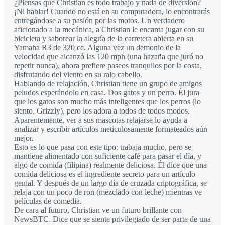
¿Piensas que Christian es todo trabajo y nada de diversión?
¡Ni hablar! Cuando no está en su computadora, lo encontrarás
entregándose a su pasión por las motos. Un verdadero
aficionado a la mecánica, a Christian le encanta jugar con su
bicicleta y saborear la alegría de la carretera abierta en su
Yamaha R3 de 320 cc. Alguna vez un demonio de la
velocidad que alcanzó las 120 mph (una hazaña que juró no
repetir nunca), ahora prefiere paseos tranquilos por la costa,
disfrutando del viento en su ralo cabello.
Hablando de relajación, Christian tiene un grupo de amigos
peludos esperándolo en casa. Dos gatos y un perro. Él jura
que los gatos son mucho más inteligentes que los perros (lo
siento, Grizzly), pero los adora a todos de todos modos.
Aparentemente, ver a sus mascotas relajarse lo ayuda a
analizar y escribir artículos meticulosamente formateados aún
mejor.
Esto es lo que pasa con este tipo: trabaja mucho, pero se
mantiene alimentado con suficiente café para pasar el día, y
algo de comida (filipina) realmente deliciosa. Él dice que una
comida deliciosa es el ingrediente secreto para un artículo
genial. Y después de un largo día de cruzada criptográfica, se
relaja con un poco de ron (mezclado con leche) mientras ve
películas de comedia.
De cara al futuro, Christian ve un futuro brillante con
NewsBTC. Dice que se siente privilegiado de ser parte de una