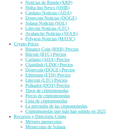
Noticias de Ripple (XRP)
Shiba Inu News (SHIB)
Cardano Noticias (ADA)
Dogecoin Noticias (DOGE)
Solana Noticias (SOL)
Litecoin Noticias (LTC)
Avalanche Noticias (AVAX)
Polygon Noticias (MATIC)
Crypto Prices
Binance Coin (BNB) Precios
Bitcoin (BTC) Precios
Cardano (ADA) Precios
Chainlink (LINK) Precios
Dogecoin (DOGE) Precios
Ethereum (ETH) Precios
Litecoin (LTC) Precios
Polkadot (DOT) Precios
Tipos de criptomonedas
Precio de criptomonedas
Lista de criptomonedas
La previsión de las criptomonedas
Criptomonedas que más han subido en 2025
Recursos y Directorio Cripto
Mejores memecoins
Memecoins de Solana