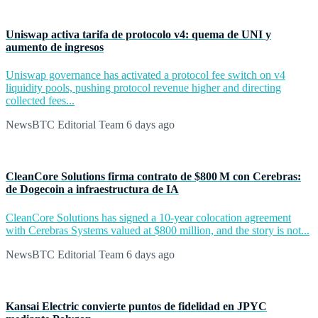
Uniswap activa tarifa de protocolo v4: quema de UNI y
aumento de ingresos
Uniswap governance has activated a protocol fee switch on v4
liquidity pools, pushing protocol revenue higher and directing
collected fees...
NewsBTC Editorial Team
6 days ago
CleanCore Solutions firma contrato de $800 M con Cerebras:
de Dogecoin a infraestructura de IA
CleanCore Solutions has signed a 10-year colocation agreement
with Cerebras Systems valued at $800 million, and the story is not...
NewsBTC Editorial Team
6 days ago
Kansai Electric convierte puntos de fidelidad en JPYC