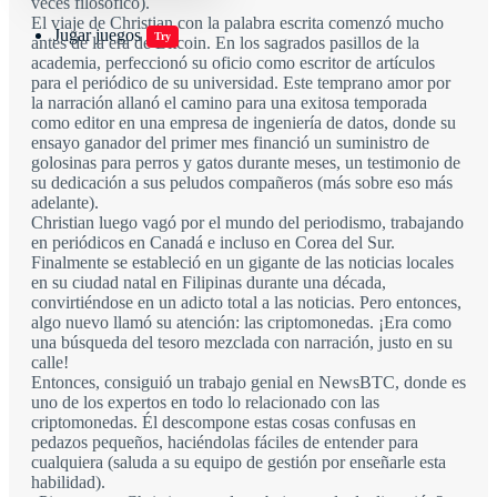
veces filosófico).
El viaje de Christian con la palabra escrita comenzó mucho
Jugar juegos
Try
antes de la era de Bitcoin. En los sagrados pasillos de la
academia, perfeccionó su oficio como escritor de artículos
para el periódico de su universidad. Este temprano amor por
la narración allanó el camino para una exitosa temporada
como editor en una empresa de ingeniería de datos, donde su
ensayo ganador del primer mes financió un suministro de
golosinas para perros y gatos durante meses, un testimonio de
su dedicación a sus peludos compañeros (más sobre eso más
adelante).
Christian luego vagó por el mundo del periodismo, trabajando
en periódicos en Canadá e incluso en Corea del Sur.
Finalmente se estableció en un gigante de las noticias locales
en su ciudad natal en Filipinas durante una década,
convirtiéndose en un adicto total a las noticias. Pero entonces,
algo nuevo llamó su atención: las criptomonedas. ¡Era como
una búsqueda del tesoro mezclada con narración, justo en su
calle!
Entonces, consiguió un trabajo genial en NewsBTC, donde es
uno de los expertos en todo lo relacionado con las
criptomonedas. Él descompone estas cosas confusas en
pedazos pequeños, haciéndolas fáciles de entender para
cualquiera (saluda a su equipo de gestión por enseñarle esta
habilidad).