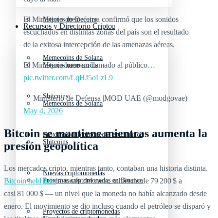
El Ministerio de Defensa confirmó que los sonidos
Mejores memecoins
Recursos y Directorio Cripto
escuchados en distintas zonas del país son el resultado
de la exitosa intercepción de las amenazas aéreas.
Memecoins de Solana
El Ministerio hace un llamado al público…
Mejores memecoins
pic.twitter.com/LqHJ5oLzL9
Shitcoins
— Ministerio de Defensa |MOD UAE (@modgovae)
Memecoins de Solana
May 4, 2026
Bitcoin se mantiene mientras aumenta la
Próximas criptomonedas en Binance
Shitcoins
presión geopolítica
Los mercados cripto, mientras tanto, contaban una historia distinta.
Nuevas criptomonedas
Bitcoin held firm
a través del caos, subiendo de 79 200 $ a
Próximas criptomonedas en Binance
casi 81 000 $ — un nivel que la moneda no había alcanzado desde
enero. El movimiento se dio incluso cuando el petróleo se disparó y
Proyectos de criptomonedas