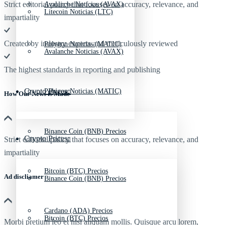
Strict editorial policy that focuses on accuracy, relevance, and
Avalanche Noticias (AVAX)
Litecoin Noticias (LTC)
impartiality
Created by industry experts and meticulously reviewed
Polygon Noticias (MATIC)
Avalanche Noticias (AVAX)
The highest standards in reporting and publishing
Crypto Prices
Polygon Noticias (MATIC)
How Our News is Made
Binance Coin (BNB) Precios
Crypto Prices
Strict editorial policy that focuses on accuracy, relevance, and
impartiality
Bitcoin (BTC) Precios
Ad discliamer
Binance Coin (BNB) Precios
Cardano (ADA) Precios
Bitcoin (BTC) Precios
Morbi pretium leo et nisl aliquam mollis. Quisque arcu lorem,