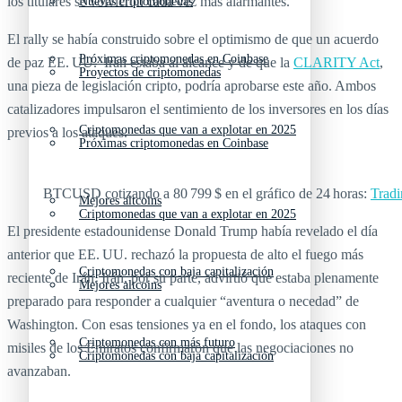
los titulares se volvieron cada vez más alarmantes.
Nuevas criptomonedas
El rally se había construido sobre el optimismo de que un acuerdo
Próximas criptomonedas en Coinbase
de paz EE. UU.–Irán estaba al alcance y de que la
CLARITY Act
,
Proyectos de criptomonedas
una pieza de legislación cripto, podría aprobarse este año. Ambos
catalizadores impulsaron el sentimiento de los inversores en los días
Criptomonedas que van a explotar en 2025
previos a los ataques.
Próximas criptomonedas en Coinbase
BTCUSD cotizando a 80 799 $ en el gráfico de 24 horas:
Trad
Mejores altcoins
Criptomonedas que van a explotar en 2025
El presidente estadounidense Donald Trump había revelado el día
anterior que EE. UU. rechazó la propuesta de alto el fuego más
Criptomonedas con baja capitalización
reciente de Irán. Irán, por su parte, advirtió que estaba plenamente
Mejores altcoins
preparado para responder a cualquier “aventura o necedad” de
Washington. Con esas tensiones ya en el fondo, los ataques con
Criptomonedas con más futuro
misiles de los Emiratos confirmaron que las negociaciones no
Criptomonedas con baja capitalización
avanzaban.