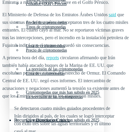
Emiratos a rutas de navegación clave en el Golfo Pérsico.
Polkadot (DOT) Precios
El Ministerio de Defensa de los Emiratos Árabes Unidos
said
que
sus sistemas de defensa aérea interceptaron tres de los cuatro misiles
Precio de criptomonedas
Tipos de criptomonedas
entrantes. El cuarto cayó al mar. No se reportaron víctimas graves
tras las intercepciones, pero el incendio en la instalación petrolera de
Fujairah indicó que el ataque no quedó sin consecuencias.
Lista de criptomonedas
Precio de criptomonedas
A primera hora del día,
reports
circularon afirmando que Irán
también había atacado buques de la Marina de EE. UU. que
La previsión de las criptomonedas
escoltaban petroleros a través del estrecho de Ormuz. El Comando
Lista de criptomonedas
Central de EE. UU. negó esos informes. El intercambio de
acusaciones y negaciones aumentó la tensión ya existente antes de
Criptomonedas que más han subido en 2025
que los Emiratos confirmaran los ataques con misiles.
La previsión de las criptomonedas
Se detectaron cuatro misiles guiados procedentes de
Irán dirigidos al país, de los cuales se logró interceptar
Recursos y Directorio Cripto
Criptomonedas que más han subido en 2025
con éxito tres sobre las aguas territoriales y el último
cayó al mar.