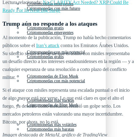
Lectura relacionada:
No CLARITY Act Needed? XRP Could Be
Criptomonedas emergentes
Criptomonedas con más futuro
Ready For Its Next Big Surge
Trump aún no responde a los ataques
Criptomonedas gratis
Criptomonedas emergentes
Al momento de la publicación, Trump no había hecho comentarios
públicos sobre el
Iran’s attack
contra los Emiratos Árabes Unidos.
Criptomonedas con más potencial
Su silencio se dio a pesar de que el asalto con misiles representaba
Criptomonedas gratis
un desafío directo a los intereses estadounidenses en la región — y a
cualquier esperanza de una resolución a corto plazo del conflicto
Criptomonedas de Elon Musk
militar.
Criptomonedas con más potencial
Si el ataque con misiles representa una escalada puntual o el inicio
de algo mayor está por verse. Lo que está claro es que el alto el
Criptomonedas más baratas
Criptomonedas de Elon Musk
fuego, ya descrito como inestable, recibió un golpe serio. Los
mercados petroleros están valorando una mayor incertidumbre.
Bitcoin, por ahora, no lo está.
Criptomonedas más volátiles
Criptomonedas más baratas
Imagen destacada de MetaAI, gráfico de TradingView