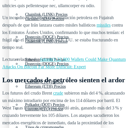
ultricies quis pellentesque nec, ullamcorper eu odio.
Chainlink (LINK) Precios
Un incendio se desató en una instalación petrolera en Fujairah
Cardano (ADA) Precios
después de que Irán lanzara cuatro misiles balísticos
missiles
contra
los Emiratos Árabes Unidos, confirmando lo que muchos temían: el
Dogecoin (DOGE) Precios
frágil alto el fuego entre Irán y EE. UU. se estaba fracturando en
Chainlink (LINK) Precios
tiempo real.
Lectura relacionada:
Satoshi’s 22,000 Wallets Could Make Quantum
Ethereum (ETH) Precios
Dogecoin (DOGE) Precios
Attacks On Bitcoin Far More Difficult: Expert
Los mercados de petróleo sienten el ardor
Litecoin (LTC) Precios
Ethereum (ETH) Precios
Los futuros del crudo Brent
crude
subieron más del 4 %, alcanzando
un máximo intradiario por encima de los 114 dólares por barril. El
Polkadot (DOT) Precios
West Texas Intermediate no se quedó atrás, ganando más del 3 % y
Litecoin (LTC) Precios
cruzando brevemente los 105 dólares. Los ataques sacudieron los
mercados energéticos de inmediato, dada la proximidad de los
Tipos de criptomonedas