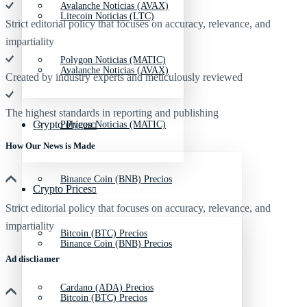
Avalanche Noticias (AVAX)
Litecoin Noticias (LTC)
Strict editorial policy that focuses on accuracy, relevance, and
impartiality
Polygon Noticias (MATIC)
Avalanche Noticias (AVAX)
Created by industry experts and meticulously reviewed
The highest standards in reporting and publishing
Crypto Prices
Polygon Noticias (MATIC)
How Our News is Made
Binance Coin (BNB) Precios
Crypto Prices
Strict editorial policy that focuses on accuracy, relevance, and
impartiality
Bitcoin (BTC) Precios
Binance Coin (BNB) Precios
Ad discliamer
Cardano (ADA) Precios
Bitcoin (BTC) Precios