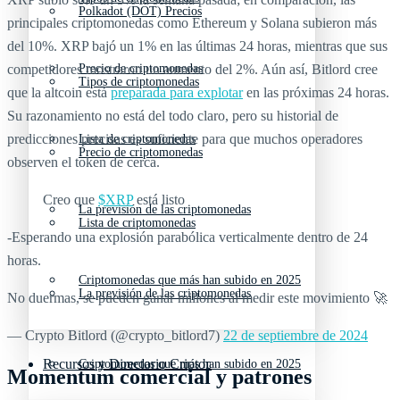
Polkadot (DOT) Precios
principales criptomonedas como Ethereum y Solana subieron más
del 10%. XRP bajó un 1% en las últimas 24 horas, mientras que sus
competidores mostraron un aumento del 2%. Aún así, Bitlord cree
Precio de criptomonedas
Tipos de criptomonedas
que la altcoin está
preparada para explotar
en las próximas 24 horas.
Su razonamiento no está del todo claro, pero su historial de
predicciones precisas es suficiente para que muchos operadores
Lista de criptomonedas
Precio de criptomonedas
observen el token de cerca.
Creo que
$XRP
está listo
La previsión de las criptomonedas
Lista de criptomonedas
-Esperando una explosión parabólica verticalmente dentro de 24
horas.
Criptomonedas que más han subido en 2025
La previsión de las criptomonedas
No duermas, se pueden ganar millones al medir este movimiento 🚀
— Crypto Bitlord (@crypto_bitlord7)
22 de septiembre de 2024
Recursos y Directorio Cripto
Criptomonedas que más han subido en 2025
Momentum comercial y patrones