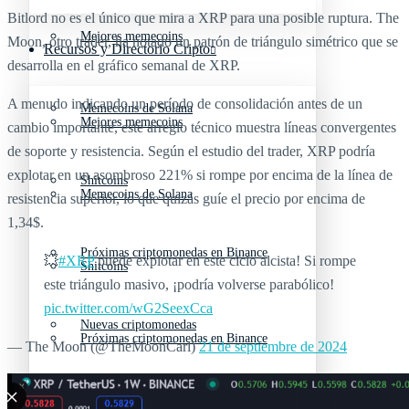
Bitlord no es el único que mira a XRP para una posible ruptura. The
Mejores memecoins
Moon, otro trader, ha notado un patrón de triángulo simétrico que se
Recursos y Directorio Cripto
desarrolla en el gráfico semanal de XRP.
A menudo indicando un período de consolidación antes de un
Memecoins de Solana
Mejores memecoins
cambio importante, este arreglo técnico muestra líneas convergentes
de soporte y resistencia. Según el estudio del trader, XRP podría
explotar en un asombroso 221% si rompe por encima de la línea de
Shitcoins
Memecoins de Solana
resistencia superior, lo que quizás guíe el precio por encima de
1,34$.
Próximas criptomonedas en Binance
💥
#XRP
puede explotar en este ciclo alcista! Si rompe
Shitcoins
este triángulo masivo, ¡podría volverse parabólico!
pic.twitter.com/wG2SeexCca
Nuevas criptomonedas
Próximas criptomonedas en Binance
— The Moon (@TheMoonCarl)
21 de septiembre de 2024
Proyectos de criptomonedas