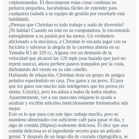
criptomonedas. Él descompone estas cosas confusas en
pedazos pequeños, haciéndolas fáciles de entender para
cualquiera (saluda a su equipo de gestión por enseñarle esta
habilidad).
¿Piensas que Christian es todo trabajo y nada de diversión?
¡Ni hablar! Cuando no está en su computadora, lo encontrarás
entregándose a su pasión por las motos. Un verdadero
aficionado a la mecánica, a Christian le encanta jugar con su
bicicleta y saborear la alegría de la carretera abierta en su
Yamaha R3 de 320 cc. Alguna vez un demonio de la
velocidad que alcanzó las 120 mph (una hazaña que juró no
repetir nunca), ahora prefiere paseos tranquilos por la costa,
disfrutando del viento en su ralo cabello.
Hablando de relajación, Christian tiene un grupo de amigos
peludos esperándolo en casa. Dos gatos y un perro. Él jura
que los gatos son mucho más inteligentes que los perros (lo
siento, Grizzly), pero los adora a todos de todos modos.
Aparentemente, ver a sus mascotas relajarse lo ayuda a
analizar y escribir artículos meticulosamente formateados aún
mejor.
Esto es lo que pasa con este tipo: trabaja mucho, pero se
mantiene alimentado con suficiente café para pasar el día, y
algo de comida (filipina) realmente deliciosa. Él dice que una
comida deliciosa es el ingrediente secreto para un artículo
genial. Y después de un largo día de cruzada criptográfica, se