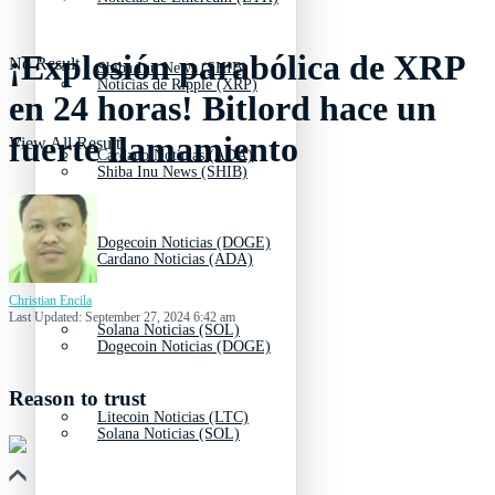
¡Explosión parabólica de XRP
No Result
Shiba Inu News (SHIB)
Noticias de Ripple (XRP)
en 24 horas! Bitlord hace un
fuerte llamamiento
View All Result
Cardano Noticias (ADA)
Shiba Inu News (SHIB)
Dogecoin Noticias (DOGE)
Cardano Noticias (ADA)
Christian Encila
Last Updated: September 27, 2024 6:42 am
Solana Noticias (SOL)
Dogecoin Noticias (DOGE)
Reason to trust
Litecoin Noticias (LTC)
Solana Noticias (SOL)