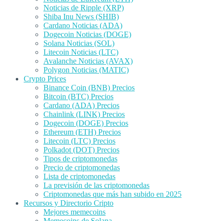
Noticias de Ripple (XRP)
Shiba Inu News (SHIB)
Cardano Noticias (ADA)
Dogecoin Noticias (DOGE)
Solana Noticias (SOL)
Litecoin Noticias (LTC)
Avalanche Noticias (AVAX)
Polygon Noticias (MATIC)
Crypto Prices
Binance Coin (BNB) Precios
Bitcoin (BTC) Precios
Cardano (ADA) Precios
Chainlink (LINK) Precios
Dogecoin (DOGE) Precios
Ethereum (ETH) Precios
Litecoin (LTC) Precios
Polkadot (DOT) Precios
Tipos de criptomonedas
Precio de criptomonedas
Lista de criptomonedas
La previsión de las criptomonedas
Criptomonedas que más han subido en 2025
Recursos y Directorio Cripto
Mejores memecoins
Memecoins de Solana