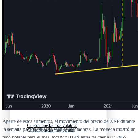
Criptomonedas emergentes
Criptomonedas con más futuro
Criptomonedas gratis
Criptomonedas emergentes
Criptomonedas con más potencial
Criptomonedas gratis
Criptomonedas de Elon Musk
Criptomonedas con más potencial
Criptomonedas más baratas
Criptomonedas de Elon Musk
Aparte de estos aumentos, el movimiento del precio de XRP durante
Criptomonedas más volátiles
la semana pasada muestra señales alentadoras. La moneda mostró un
Criptomonedas más baratas
pico notable para el mes, tocando 0,61$ antes de caer a 0,5796$.