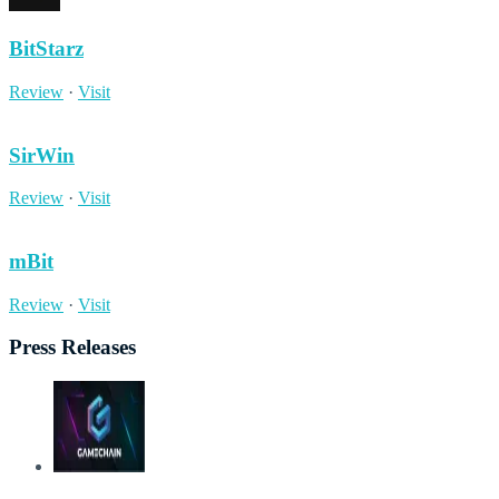
BitStarz
Review
·
Visit
SirWin
Review
·
Visit
mBit
Review
·
Visit
Press Releases