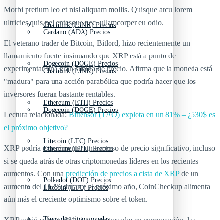
Morbi pretium leo et nisl aliquam mollis. Quisque arcu lorem,
ultricies quis pellentesque nec, ullamcorper eu odio.
Chainlink (LINK) Precios
Cardano (ADA) Precios
El veterano trader de Bitcoin, Bitlord, hizo recientemente un
llamamiento fuerte insinuando que XRP está a punto de
Dogecoin (DOGE) Precios
experimentar una gran subida de precio. Afirma que la moneda está
Chainlink (LINK) Precios
"madura" para una acción parabólica que podría hacer que los
inversores fueran bastante rentables.
Ethereum (ETH) Precios
Dogecoin (DOGE) Precios
Lectura relacionada:
Bittensor (TAO) explota en un 81% – ¿530$ es
el próximo objetivo?
Litecoin (LTC) Precios
XRP podría experimentar un ascenso de precio significativo, incluso
Ethereum (ETH) Precios
si se queda atrás de otras criptomonedas líderes en los recientes
aumentos. Con una
predicción de precios alcista de XRP
de un
Polkadot (DOT) Precios
aumento del 113% durante el próximo año, CoinCheckup alimenta
Litecoin (LTC) Precios
aún más el creciente optimismo sobre el token.
Tipos de criptomonedas
XRP subió solo un 3% la semana pasada; en comparación, las