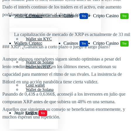
Dado el interés continuo de los traders en el activo, este aumento
podría sugerir movimientos al alza más notables.
Wallets Cripto
Casinos
Cripto Casino
Criptomonedas más volátiles
Try
Try
La capitalización de mercado de XRP es actualmente de 33 mil 
Wallet sin KYC
Wallets Cripto
Casinos
Cripto Casino
Try
Try
### XRP: ¿Ganancias a corto plazo o juego a largo plazo?
Aunque algunos operadores siguen siendo optimistas a pesar del
Wallet de Solana
lento rendimiento de XRP en los últimos meses, cuestionan su
Wallet sin KYC
capacidad para mantener el ritmo de sus rivales. La insistencia de
Bitlord en una acción parabólica tiene cierta validez.
Cold wallet
Wallet de Solana
Pasando de 0,43$ a 0,6366$, aconsejó a los inversores en julio que
compraran XRP antes de que subiera un 48% en una semana.
Aquellos que siguieron su consejo se beneficiaron enormemente, y
Jugar juegos
Cold wallet
Try
muchos esperan una repetición.