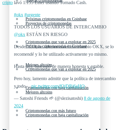
Nuevas criptomonedas
cripto
lavó 1.155 Ether usando Tornado Cash.
#okx
#urgente
Próximas criptomonedas en Coinbase
Proyectos de criptomonedas
TODOS LOS USUARIOS DE INTERCAMBIO
@okx
ESTÁN EN RIESGO
Criptomonedas que van a explotar en 2025
Desde 2019, he sido socio del intercambio OKX, se lo
Próximas criptomonedas en Coinbase
recomendé y lo he utilizado activamente yo mismo.
Mejores altcoins
Hasta hoy, funcionó de manera honesta y estable.
Criptomonedas que van a explotar en 2025
Pero hoy, lamento admitir que la política de intercambio
y todo…
pic.twitter.com/fQiDRj6aHO
Criptomonedas con baja capitalización
Mejores altcoins
— Satoshi Friends 🌱 (@slezisatoshi)
8 de agosto de
2024
Criptomonedas con más futuro
Criptomonedas con baja capitalización