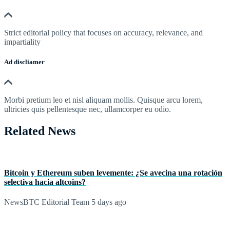
Strict editorial policy that focuses on accuracy, relevance, and
impartiality
Ad discliamer
Morbi pretium leo et nisl aliquam mollis. Quisque arcu lorem,
ultricies quis pellentesque nec, ullamcorper eu odio.
Related News
Bitcoin y Ethereum suben levemente: ¿Se avecina una rotación
selectiva hacia altcoins?
NewsBTC Editorial Team
5 days ago