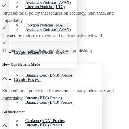
Avalanche Noticias (AVAX)
Litecoin Noticias (LTC)
Strict editorial policy that focuses on accuracy, relevance, and
impartiality
Polygon Noticias (MATIC)
Avalanche Noticias (AVAX)
Created by industry experts and meticulously reviewed
The highest standards in reporting and publishing
Crypto Prices
Polygon Noticias (MATIC)
How Our News is Made
Binance Coin (BNB) Precios
Crypto Prices
Strict editorial policy that focuses on accuracy, relevance, and
impartiality
Bitcoin (BTC) Precios
Binance Coin (BNB) Precios
Ad discliamer
Cardano (ADA) Precios
Bitcoin (BTC) Precios