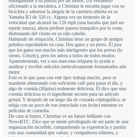
entregándose a su pasión por las motos. Un verdadero
aficionado a la mecánica, a Christian le encanta jugar con su
bicicleta y saborear la alegría de la carretera abierta en su
Yamaha R3 de 320 cc. Alguna vez un demonio de la
velocidad que alcanzó las 120 mph (una hazaña que juró no
repetir nunca), ahora prefiere paseos tranquilos por la costa,
disfrutando del viento en su ralo cabello.
Hablando de relajación, Christian tiene un grupo de amigos
peludos esperándolo en casa. Dos gatos y un perro. Él jura
que los gatos son mucho más inteligentes que los perros (lo
siento, Grizzly), pero los adora a todos de todos modos.
Aparentemente, ver a sus mascotas relajarse lo ayuda a
analizar y escribir artículos meticulosamente formateados aún
mejor.
Esto es lo que pasa con este tipo: trabaja mucho, pero se
mantiene alimentado con suficiente café para pasar el día, y
algo de comida (filipina) realmente deliciosa. Él dice que una
comida deliciosa es el ingrediente secreto para un artículo
genial. Y después de un largo día de cruzada criptográfica, se
relaja con un poco de ron (mezclado con leche) mientras ve
películas de comedia.
De cara al futuro, Christian ve un futuro brillante con
NewsBTC. Dice que se siente privilegiado de ser parte de una
organización increíble, compartiendo su experiencia y pasión
con una comunidad que valora, y compañeros editores, y