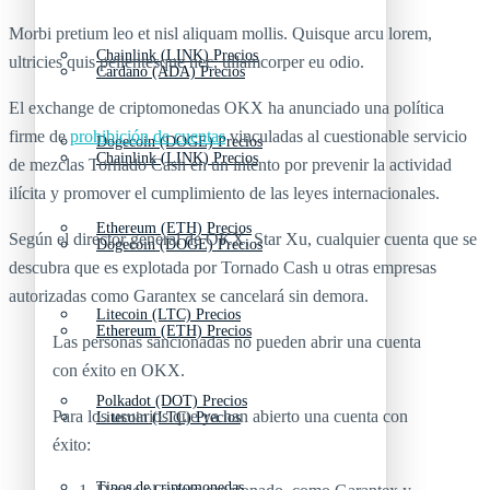
Morbi pretium leo et nisl aliquam mollis. Quisque arcu lorem,
Chainlink (LINK) Precios
ultricies quis pellentesque nec, ullamcorper eu odio.
Cardano (ADA) Precios
El exchange de criptomonedas OKX ha anunciado una política
firme de
prohibición de cuentas
vinculadas al cuestionable servicio
Dogecoin (DOGE) Precios
Chainlink (LINK) Precios
de mezclas Tornado Cash en un intento por prevenir la actividad
ilícita y promover el cumplimiento de las leyes internacionales.
Ethereum (ETH) Precios
Según el director general de OKX, Star Xu, cualquier cuenta que se
Dogecoin (DOGE) Precios
descubra que es explotada por Tornado Cash u otras empresas
autorizadas como Garantex se cancelará sin demora.
Litecoin (LTC) Precios
Ethereum (ETH) Precios
Las personas sancionadas no pueden abrir una cuenta
con éxito en OKX.
Polkadot (DOT) Precios
Para los usuarios que ya han abierto una cuenta con
Litecoin (LTC) Precios
éxito:
Tipos de criptomonedas