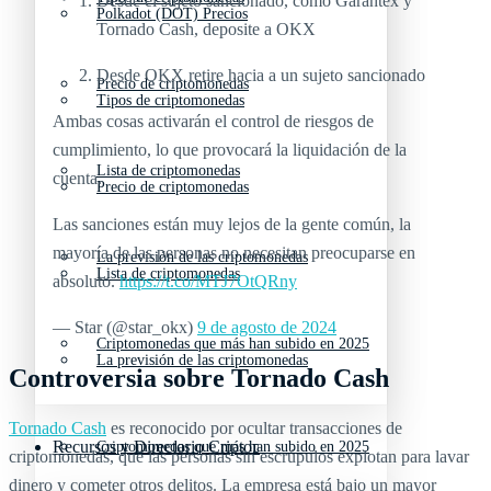
Desde el sujeto sancionado, como Garantex y
Polkadot (DOT) Precios
Tornado Cash, deposite a OKX
Desde OKX retire hacia a un sujeto sancionado
Precio de criptomonedas
Tipos de criptomonedas
Ambas cosas activarán el control de riesgos de
cumplimiento, lo que provocará la liquidación de la
Lista de criptomonedas
cuenta.
Precio de criptomonedas
Las sanciones están muy lejos de la gente común, la
mayoría de las personas no necesitan preocuparse en
La previsión de las criptomonedas
Lista de criptomonedas
absoluto.
https://t.co/MTJ7OtQRny
— Star (@star_okx)
9 de agosto de 2024
Criptomonedas que más han subido en 2025
La previsión de las criptomonedas
Controversia sobre Tornado Cash
Tornado Cash
es reconocido por ocultar transacciones de
Recursos y Directorio Cripto
Criptomonedas que más han subido en 2025
criptomonedas, que las personas sin escrúpulos explotan para lavar
dinero y cometer otros delitos. La empresa está bajo un mayor