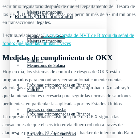
escrutinio regulatorio después de que el Departamento del Tesoro de
Mejores memecoins
los EE. UU. la penalizó en 2023 por permitir más de $7 mil millones
Recursos y Directorio Cripto
en transacciones ilegales.
Lectura relacionada:
La cruz dorada de NVT de Bitcoin da señal de
Memecoins de Solana
Mejores memecoins
fondo: qué pasó las últimas 2 veces
Medidas de cumplimiento de OKX
Shitcoins
Memecoins de Solana
Hoy en día, los sistemas de control de riesgos de OKX están
programados para encontrar y cerrar automáticamente cuentas
Próximas criptomonedas en Binance
vinculadas a Tornado Cash u otra empresa aprobada. Xu subrayó
Shitcoins
que la interacción es necesaria para seguir las normas de sanciones
pertinentes, en particular las aplicadas por los Estados Unidos.
Nuevas criptomonedas
Próximas criptomonedas en Binance
La represión de Tornado Cash por parte de OKX sigue a las
acusaciones de que el servicio envía dinero robado a través de
ataques de protocolo. El 7 de agosto, el hacker de intercambio Rain
Proyectos de criptomonedas