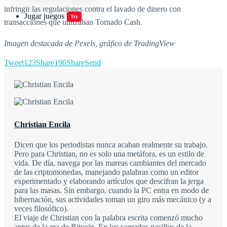
infringir las regulaciones contra el lavado de dinero con
Jugar juegos
Try
transacciones que utilizaban Tornado Cash.
Imagen destacada de Pexels, gráfico de TradingView
Tweet
123
Share
196
Share
Send
Christian Encila
Dicen que los periodistas nunca acaban realmente su trabajo.
Pero para Christian, no es solo una metáfora, es un estilo de
vida. De día, navega por las mareas cambiantes del mercado
de las criptomonedas, manejando palabras como un editor
experimentado y elaborando artículos que descifran la jerga
para las masas. Sin embargo, cuando la PC entra en modo de
hibernación, sus actividades toman un giro más mecánico (y a
veces filosófico).
El viaje de Christian con la palabra escrita comenzó mucho
antes de la era de Bitcoin. En los sagrados pasillos de la