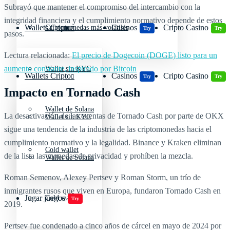
Subrayó que mantener el compromiso del intercambio con la
integridad financiera y el cumplimiento normativo depende de estos
Wallets Cripto
Casinos
Cripto Casino
Criptomonedas más volátiles
Try
Try
pasos.
Lectura relacionada:
El precio de Dogecoin (DOGE) listo para un
aumento constante, inspirado por Bitcoin
Wallet sin KYC
Wallets Cripto
Casinos
Cripto Casino
Try
Try
Impacto en Tornado Cash
Wallet de Solana
La desactivación de las cuentas de Tornado Cash por parte de OKX
Wallet sin KYC
sigue una tendencia de la industria de las criptomonedas hacia el
cumplimiento normativo y la legalidad. Binance y Kraken eliminan
Cold wallet
de la lista las monedas de privacidad y prohíben la mezcla.
Wallet de Solana
Roman Semenov, Alexey Pertsev y Roman Storm, un trío de
inmigrantes rusos que viven en Europa, fundaron Tornado Cash en
Jugar juegos
Cold wallet
Try
2019.
Pertsev fue condenado a cinco años de cárcel en mayo de 2024 por