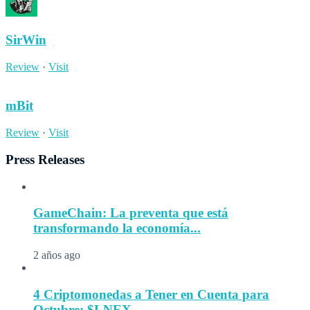
SirWin
Review
·
Visit
mBit
Review
·
Visit
Press Releases
GameChain: La preventa que está
transformando la economía...
2 años ago
4 Criptomonedas a Tener en Cuenta para
Octubre: $LNEX...