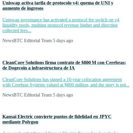
Uniswap activa tarifa de protocolo v4: quema de UNI y
aumento de ingresos
Uniswap governance has activated a protocol fee switch on v4
liquidity pools, pushing protocol revenue higher and directing
collected fees...
NewsBTC Editorial Team
5 days ago
CleanCore Solutions firma contrato de $800 M con Cerebras:
de Dogecoin a infraestructura de IA
CleanCore Solutions has signed a 10-year colocation agreement
with Cerebras Systems valued at $800 million, and the story is not...
NewsBTC Editorial Team
5 days ago
Kansai Electric convierte puntos de fidelidad en JPYC
mediante Polygon