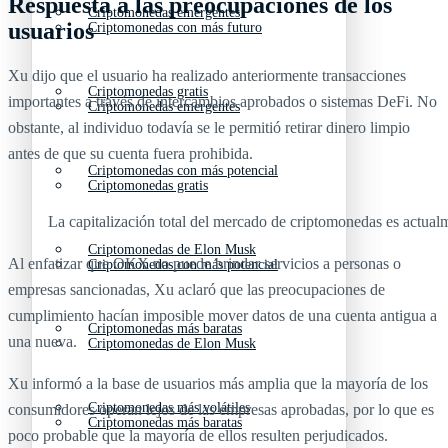
Respuesta a las preocupaciones de los
Criptomonedas emergentes
usuarios
Criptomonedas con más futuro
Xu dijo que el usuario ha realizado anteriormente transacciones
Criptomonedas gratis
importantes a través de intercambios aprobados o sistemas DeFi. No
Criptomonedas emergentes
obstante, al individuo todavía se le permitió retirar dinero limpio
antes de que su cuenta fuera prohibida.
Criptomonedas con más potencial
Criptomonedas gratis
La capitalización total del mercado de criptomonedas es actual
Criptomonedas de Elon Musk
Al enfatizar que OKX no puede brindar servicios a personas o
Criptomonedas con más potencial
empresas sancionadas, Xu aclaró que las preocupaciones de
cumplimiento hacían imposible mover datos de una cuenta antigua a
Criptomonedas más baratas
una nueva.
Criptomonedas de Elon Musk
Xu informó a la base de usuarios más amplia que la mayoría de los
Criptomonedas más volátiles
consumidores operan lejos de las empresas aprobadas, por lo que es
Criptomonedas más baratas
poco probable que la mayoría de ellos resulten perjudicados.