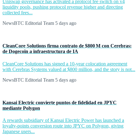
Uniswap governance has activated a protocol fee switch on v4
liquidity pools, pushing protocol revenue higher and directing
collected fees...
NewsBTC Editorial Team
5 days ago
CleanCore Solutions firma contrato de $800 M con Cerebras:
de Dogecoin a infraestructura de IA
CleanCore Solutions has signed a 10-year colocation agreement
with Cerebras Systems valued at $800 million, and the story is not...
NewsBTC Editorial Team
5 days ago
Kansai Electric convierte puntos de fidelidad en JPYC
mediante Polygon
A rewards subsidiary of Kansai Electric Power has launched a
loyalty-points conversion route into JPYC on Polygon, giving
Japanese users...