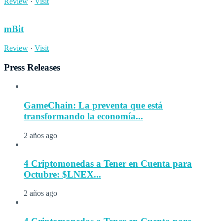
Review
·
Visit
mBit
Review
·
Visit
Press Releases
GameChain: La preventa que está
transformando la economía...
2 años ago
4 Criptomonedas a Tener en Cuenta para
Octubre: $LNEX...
2 años ago