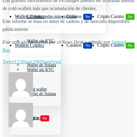
Los grandes movimientos de exchanges pueden ser actividad interna
de cold‑wallets más que acumulación de clientes.
Wallets Cripto
Casinos
Cripto Casino
Criptomonedas más volátiles
Try
Try
Este informe se basa en datos de cadena y de mercado disponibles
públicamente.
Wallet sin KYC
Este artículo fue escrito por el News Desk y editado por
Samuel
Wallets Cripto
Casinos
Cripto Casino
Try
Try
Rae
.
Tweet
123
Share
196
Share
Send
Wallet de Solana
Wallet sin KYC
Cold wallet
Wallet de Solana
Jugar juegos
Cold wallet
Try