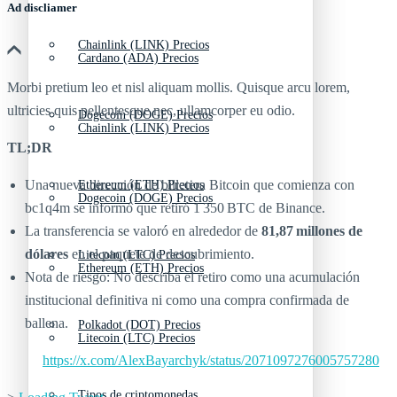
Ad discliamer
Chainlink (LINK) Precios
Cardano (ADA) Precios
Morbi pretium leo et nisl aliquam mollis. Quisque arcu lorem,
ultricies quis pellentesque nec, ullamcorper eu odio.
Dogecoin (DOGE) Precios
Chainlink (LINK) Precios
TL;DR
Una nueva dirección de billetera Bitcoin que comienza con
Ethereum (ETH) Precios
Dogecoin (DOGE) Precios
bc1q4m se informó que retiró 1 350 BTC de Binance.
La transferencia se valoró en alrededor de
81,87 millones de
dólares
en el paquete de descubrimiento.
Litecoin (LTC) Precios
Ethereum (ETH) Precios
Nota de riesgo: No describa el retiro como una acumulación
institucional definitiva ni como una compra confirmada de
ballena.
Polkadot (DOT) Precios
Litecoin (LTC) Precios
https://x.com/AlexBayarchyk/status/2071097276005757280
Tipos de criptomonedas