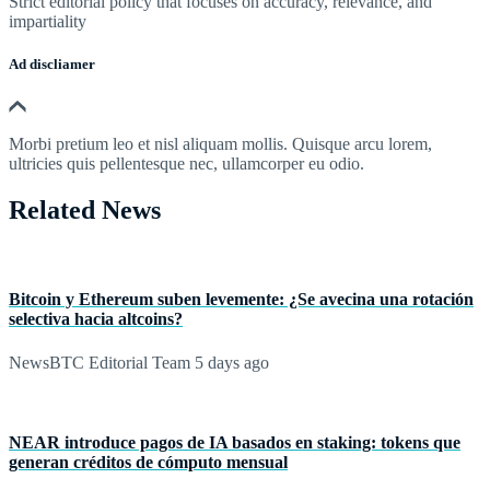
Strict editorial policy that focuses on accuracy, relevance, and
impartiality
Ad discliamer
Morbi pretium leo et nisl aliquam mollis. Quisque arcu lorem,
ultricies quis pellentesque nec, ullamcorper eu odio.
Related News
Bitcoin y Ethereum suben levemente: ¿Se avecina una rotación
selectiva hacia altcoins?
NewsBTC Editorial Team
5 days ago
NEAR introduce pagos de IA basados en staking: tokens que
generan créditos de cómputo mensual