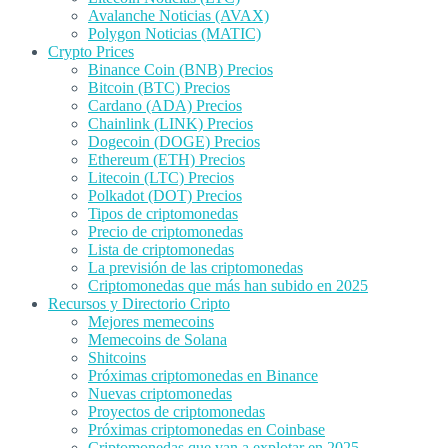
Avalanche Noticias (AVAX)
Polygon Noticias (MATIC)
Crypto Prices
Binance Coin (BNB) Precios
Bitcoin (BTC) Precios
Cardano (ADA) Precios
Chainlink (LINK) Precios
Dogecoin (DOGE) Precios
Ethereum (ETH) Precios
Litecoin (LTC) Precios
Polkadot (DOT) Precios
Tipos de criptomonedas
Precio de criptomonedas
Lista de criptomonedas
La previsión de las criptomonedas
Criptomonedas que más han subido en 2025
Recursos y Directorio Cripto
Mejores memecoins
Memecoins de Solana
Shitcoins
Próximas criptomonedas en Binance
Nuevas criptomonedas
Proyectos de criptomonedas
Próximas criptomonedas en Coinbase
Criptomonedas que van a explotar en 2025