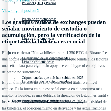
>
Loading Tweet…
Polkadot (DOT) Precios
View original post on X
Precio de criptomonedas
Los grandes retiros de exchanges pueden
Tipos de criptomonedas
señalar movimiento de custodia o
acumulación, pero la verificación de la
Lista de criptomonedas
etiqueta de la billetera es crucial
Precio de criptomonedas
Flujo en cadena:
“Nueva billetera retira 1 350 BTC de Binance” es
La previsión de las criptomonedas
una noticia oportuna del mercado cripto porque brinda a los lectores
Lista de criptomonedas
una señal clara para vigilar sin apoyarse en el hype ni en objetivos
de precio no sustentados.
Criptomonedas que más han subido en 2025
La previsión de las criptomonedas
El punto importante no es solo el número del titular o el nivel
técnico. Es la forma en que esa señal encaja en el panorama más
amplio: la liquidez es más delgada, la dirección de Bitcoin es frágil y
Recursos y Directorio Cripto
Criptomonedas que más han subido en 2025
los traders están prestando más atención a los flujos, la actividad de
las billeteras, el posicionamiento en derivados y las actualizaciones