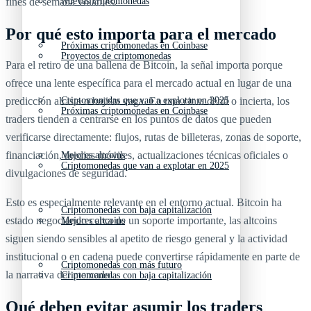
fines de semana volátiles.
Nuevas criptomonedas
Por qué esto importa para el mercado
Próximas criptomonedas en Coinbase
Proyectos de criptomonedas
Para el retiro de una ballena de Bitcoin, la señal importa porque
ofrece una lente específica para el mercado actual en lugar de una
Criptomonedas que van a explotar en 2025
predicción alcista o bajista vaga. En una cinta débil o incierta, los
Próximas criptomonedas en Coinbase
traders tienden a centrarse en los puntos de datos que pueden
verificarse directamente: flujos, rutas de billeteras, zonas de soporte,
financiación, medias móviles, actualizaciones técnicas oficiales o
Mejores altcoins
Criptomonedas que van a explotar en 2025
divulgaciones de seguridad.
Esto es especialmente relevante en el entorno actual. Bitcoin ha
Criptomonedas con baja capitalización
estado negociando cerca de un soporte importante, las altcoins
Mejores altcoins
siguen siendo sensibles al apetito de riesgo general y la actividad
institucional o en cadena puede convertirse rápidamente en parte de
Criptomonedas con más futuro
la narrativa del mercado.
Criptomonedas con baja capitalización
Qué deben evitar asumir los traders