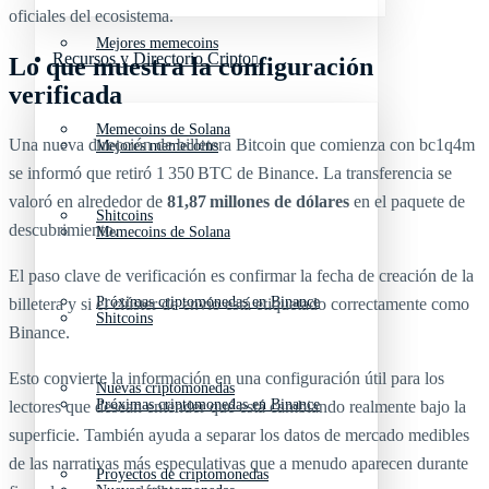
oficiales del ecosistema.
Mejores memecoins
Recursos y Directorio Cripto
Lo que muestra la configuración
verificada
Memecoins de Solana
Una nueva dirección de billetera Bitcoin que comienza con bc1q4m
Mejores memecoins
se informó que retiró 1 350 BTC de Binance. La transferencia se
valoró en alrededor de
81,87 millones de dólares
en el paquete de
Shitcoins
descubrimiento.
Memecoins de Solana
El paso clave de verificación es confirmar la fecha de creación de la
Próximas criptomonedas en Binance
billetera y si el clúster de envío está etiquetado correctamente como
Shitcoins
Binance.
Esto convierte la información en una configuración útil para los
Nuevas criptomonedas
Próximas criptomonedas en Binance
lectores que desean entender qué está cambiando realmente bajo la
superficie. También ayuda a separar los datos de mercado medibles
de las narrativas más especulativas que a menudo aparecen durante
Proyectos de criptomonedas