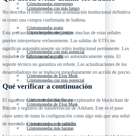
Criptomonedas emergentes
Criptomonedas con más futuro
No describa el retiro como una acumulación institucional definitiva
ni como una compra confirmada de ballena.
Criptomonedas gratis
Criptomonedas emergentes
Esta precaución es importante porque muchas de estas señales
pueden interpretarse erróneamente. Las salidas de ETFs no
significan automáticamente un retiro institucional permanente. Los
Criptomonedas con más potencial
traslados de billeteras no significan automáticamente venta. El
Criptomonedas gratis
soporte técnico no garantiza un rebote. Las actualizaciones de los
desarrolladores no se traducen inmediatamente en acción de precio.
Criptomonedas de Elon Musk
Criptomonedas con más potencial
Qué verificar a continuación
Criptomonedas más baratas
El siguiente camino de validación es: explorador de blockchain de
Criptomonedas de Elon Musk
Bitcoin y registros de transferencias de Arkham. Este es el paso
clave antes de tratar la configuración como algo más que una señal
de mercado o ecosistema en desarrollo.
Criptomonedas más volátiles
Criptomonedas más baratas