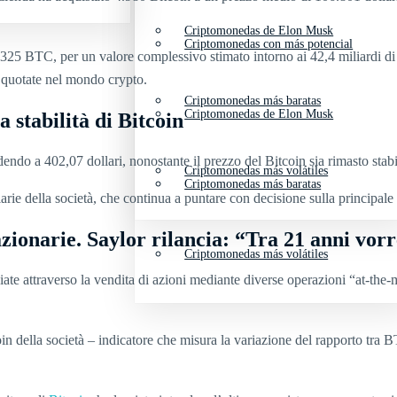
Criptomonedas de Elon Musk
Criptomonedas con más potencial
.325 BTC, per un valore complessivo stimato intorno ai 42,4 miliardi di
à quotate nel mondo crypto.
Criptomonedas más baratas
Criptomonedas de Elon Musk
 stabilità di Bitcoin
ndo a 402,07 dollari, nonostante il prezzo del Bitcoin sia rimasto stabil
Criptomonedas más volátiles
Criptomonedas más baratas
nziarie della società, che continua a puntare con decisione sulla principale
azionarie. Saylor rilancia: “Tra 21 anni vor
Criptomonedas más volátiles
ziate attraverso la vendita di azioni mediante diverse operazioni “at-th
 della società – indicatore che misura la variazione del rapporto tra BTC