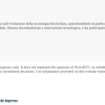
 sull’evoluzione della tecnologia blockchain, approfondendo in particol
valute, finanza decentralizzata e innovazione tecnologica, e ha partecipa
oses only. It does not represent the opinions of NewsBTC on whether t
y investment decisions. Use information provided on this website entire
de ingresos