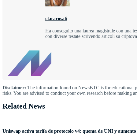
clararosati
Ha conseguito una laurea magistrale con una tesi
con diverse testate scrivendo articoli su cripto
Disclaimer:
The information found on NewsBTC is for educational purp
risks. You are advised to conduct your own research before making an
Related News
Uniswap activa tarifa de protocolo v4: quema de UNI y aumento 