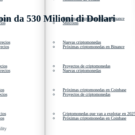
oin da 530 Milioni di Dollari
ecios
Próximas criptomonedas en Binance
ios
Shitcoins
recios
Nuevas criptomonedas
ecios
Próximas criptomonedas en Binance
cios
Proyectos de criptomonedas
recios
Nuevas criptomonedas
ios
Próximas criptomonedas en Coinbase
cios
Proyectos de criptomonedas
cios
Criptomonedas que van a explotar en 202
ios
Próximas criptomonedas en Coinbase
lity