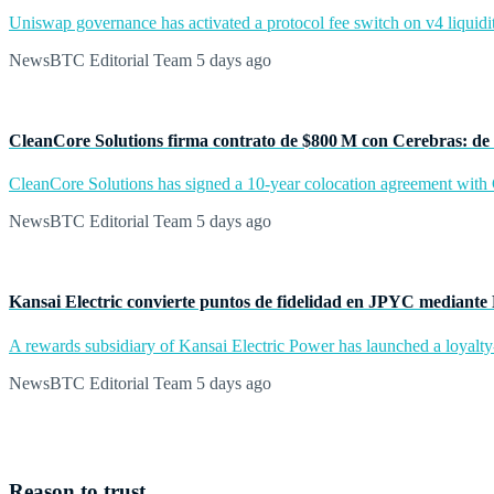
Uniswap governance has activated a protocol fee switch on v4 liquidit
NewsBTC Editorial Team
5 days ago
CleanCore Solutions firma contrato de $800 M con Cerebras: de 
CleanCore Solutions has signed a 10-year colocation agreement with Ce
NewsBTC Editorial Team
5 days ago
Kansai Electric convierte puntos de fidelidad en JPYC mediante
A rewards subsidiary of Kansai Electric Power has launched a loyalty
NewsBTC Editorial Team
5 days ago
Reason to trust