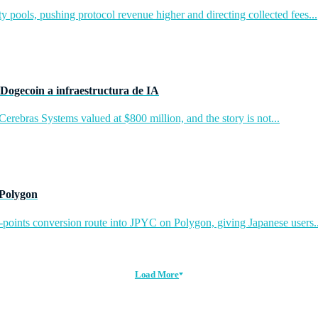
y pools, pushing protocol revenue higher and directing collected fees...
Dogecoin a infraestructura de IA
rebras Systems valued at $800 million, and the story is not...
 Polygon
-points conversion route into JPYC on Polygon, giving Japanese users..
Load More