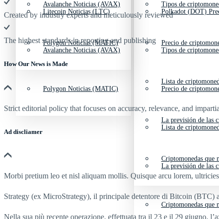
Avalanche Noticias (AVAX)
Tipos de criptomone
Litecoin Noticias (LTC)
Polkadot (DOT) Pre
Created by industry experts and meticulously reviewed
The highest standards in reporting and publishing
Polygon Noticias (MATIC)
Precio de criptomon
Avalanche Noticias (AVAX)
Tipos de criptomone
How Our News is Made
Lista de criptomone
Polygon Noticias (MATIC)
Precio de criptomon
Strict editorial policy that focuses on accuracy, relevance, and impartia
La previsión de las 
Lista de criptomone
Ad discliamer
Criptomonedas que m
La previsión de las 
Morbi pretium leo et nisl aliquam mollis. Quisque arcu lorem, ultricie
Strategy (ex MicroStrategy), il principale detentore di Bitcoin (BTC) 
Criptomonedas que m
Nella sua più recente operazione, effettuata tra il 23 e il 29 giugno, 