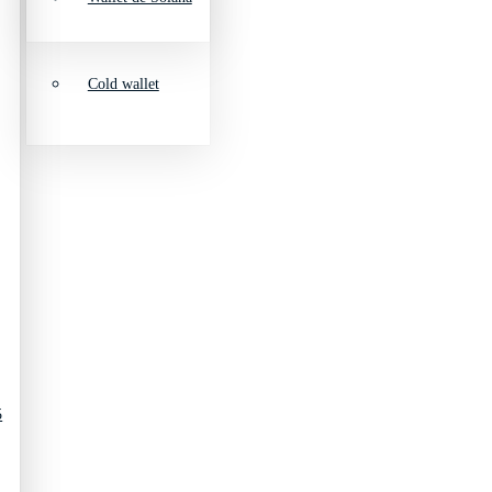
Cold wallet
5