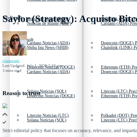
Saylor (Strategy): Acquisto Bitc
No Result
Shiba Inu News (SHIB)
Chainlink (LINK) Pr
Noticias de Ripple (XRP)
Cardano (ADA) Prec
View All Result
Cardano Noticias (ADA)
Dogecoin (DOGE) P
Shiba Inu News (SHIB)
Chainlink (LINK) Pr
clararosati
Last Updated: July 1, 2025 2:19 pm
Dogecoin Noticias (DOGE)
Ethereum (ETH) Pre
3 mins read
Cardano Noticias (ADA)
Dogecoin (DOGE) P
Solana Noticias (SOL)
Litecoin (LTC) Prec
Reason to trust
Dogecoin Noticias (DOGE)
Ethereum (ETH) Pre
Litecoin Noticias (LTC)
Polkadot (DOT) Pre
Solana Noticias (SOL)
Litecoin (LTC) Prec
Strict editorial policy that focuses on accuracy, relevance, and impartia