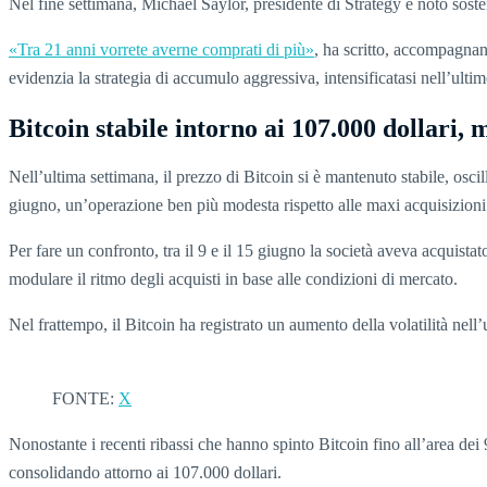
Nel fine settimana, Michael Saylor, presidente di Strategy e noto soste
«Tra 21 anni vorrete averne comprati di più»
, ha scritto, accompagnan
evidenzia la strategia di accumulo aggressiva, intensificatasi nell’ulti
Bitcoin stabile intorno ai 107.000 dollari, 
Nell’ultima settimana, il prezzo di Bitcoin si è mantenuto stabile, osci
giugno, un’operazione ben più modesta rispetto alle maxi acquisizioni 
Per fare un confronto, tra il 9 e il 15 giugno la società aveva acquis
modulare il ritmo degli acquisti in base alle condizioni di mercato.
Nel frattempo, il Bitcoin ha registrato un aumento della volatilità nell
FONTE:
X
Nonostante i recenti ribassi che hanno spinto Bitcoin fino all’area de
consolidando attorno ai 107.000 dollari.