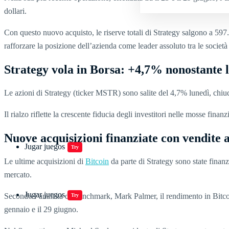
dollari.
Con questo nuovo acquisto, le riserve totali di Strategy salgono a 597
rafforzare la posizione dell’azienda come leader assoluto tra le societ
Strategy vola in Borsa: +4,7% nonostante la
Le azioni di Strategy (ticker MSTR) sono salite del 4,7% lunedì, chiude
Il rialzo riflette la crescente fiducia degli investitori nelle mosse fina
Nuove acquisizioni finanziate con vendite 
Jugar juegos
Try
Le ultime acquisizioni di
Bitcoin
da parte di Strategy sono state finan
mercato.
Jugar juegos
Secondo l’analista di Benchmark, Mark Palmer, il rendimento in Bitcoin
Try
gennaio e il 29 giugno.