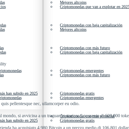
das
Mejores altcoins
cios
Criptomonedas que van a explotar en 202
edas
Criptomonedas con baja capitalización
das
Mejores altcoins
das
Criptomonedas con más futuro
edas
Criptomonedas con baja capitalización
lity
criptomonedas
Criptomonedas emergentes
das
Criptomonedas con más futuro
ás han subido en 2025
Criptomonedas gratis
criptomonedas
Criptomonedas emergentes
s quis pellentesque nec, ullamcorper eu odio.
al mondo, si avvicina a un traguardo storico: il possesso di 600.000 toke
Criptomonedas con más potencial
ás han subido en 2025
Criptomonedas gratis
l’azienda ha acquistato 4.980 Bitcoin a un prezzo medio di 106.801 dollar