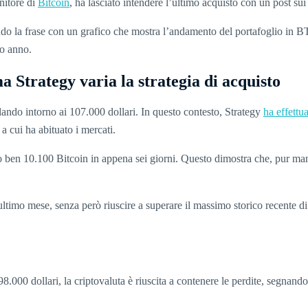
nitore di
Bitcoin
, ha lasciato intendere l’ultimo acquisto con un post sui 
do la frase con un grafico che mostra l’andamento del portafoglio in BT
mo anno.
ma Strategy varia la strategia di acquisto
llando intorno ai 107.000 dollari. In questo contesto, Strategy
ha effettu
a cui ha abituato i mercati.
tato ben 10.100 Bitcoin in appena sei giorni. Questo dimostra che, pur m
’ultimo mese, senza però riuscire a superare il massimo storico recente di
i 98.000 dollari, la criptovaluta è riuscita a contenere le perdite, seg