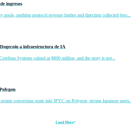
de ingresos
y pools, pushing protocol revenue higher and directing collected fees...
Dogecoin a infraestructura de IA
rebras Systems valued at $800 million, and the story is not...
 Polygon
-points conversion route into JPYC on Polygon, giving Japanese users..
Load More