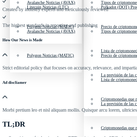
Avalanche Noticias (AVAX)
Tipos de criptomone
Litecoin Noticias (LTC)
Polkadot (DOT) Pre
Created by industry experts and meticulously reviewed
The highest standards in reporting and publishing
Polygon Noticias (MATIC)
Precio de criptomon
Avalanche Noticias (AVAX)
Tipos de criptomone
How Our News is Made
Lista de criptomone
Polygon Noticias (MATIC)
Precio de criptomon
Strict editorial policy that focuses on accuracy, relevance, and impartia
La previsión de las 
Lista de criptomone
Ad discliamer
Criptomonedas que m
La previsión de las 
Morbi pretium leo et nisl aliquam mollis. Quisque arcu lorem, ultricie
TL;DR
Criptomonedas que m