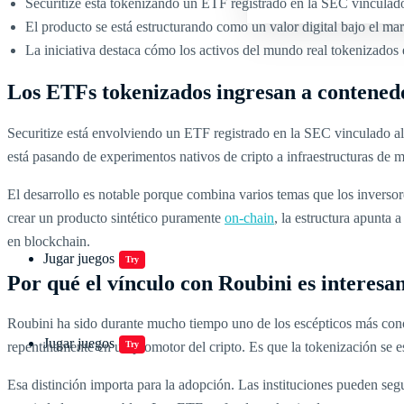
Securitize está tokenizando un ETF registrado en la SEC vinculad
El producto se está estructurando como un valor digital bajo el 
La iniciativa destaca cómo los activos del mundo real tokenizados 
Los ETFs tokenizados ingresan a contened
Securitize está envolviendo un ETF registrado en la SEC vinculado 
está pasando de experimentos nativos de cripto a infraestructuras de m
El desarrollo es notable porque combina varios temas que los inversor
crear un producto sintético puramente
on-chain
, la estructura apunta 
en blockchain.
Jugar juegos
Try
Por qué el vínculo con Roubini es interesa
Roubini ha sido durante mucho tiempo uno de los escépticos más conoc
Jugar juegos
Try
repentinamente en un promotor del cripto. Es que la tokenización se e
Esa distinción importa para la adopción. Las instituciones pueden segui