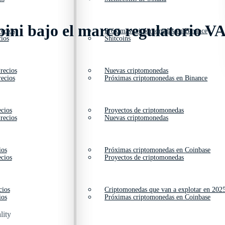
bini bajo el marco regulatorio 
ecios
Próximas criptomonedas en Binance
ios
Shitcoins
recios
Nuevas criptomonedas
ecios
Próximas criptomonedas en Binance
cios
Proyectos de criptomonedas
recios
Nuevas criptomonedas
ios
Próximas criptomonedas en Coinbase
cios
Proyectos de criptomonedas
cios
Criptomonedas que van a explotar en 202
ios
Próximas criptomonedas en Coinbase
lity