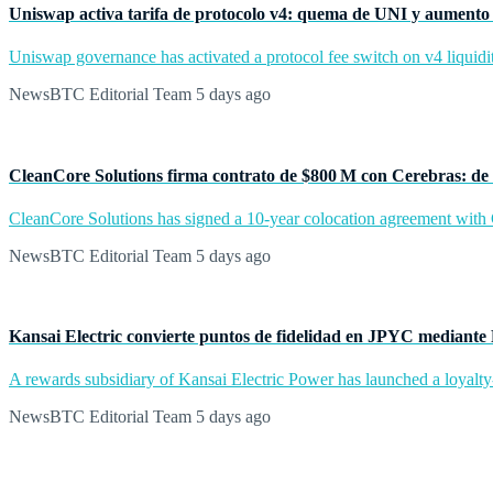
Uniswap activa tarifa de protocolo v4: quema de UNI y aumento 
Uniswap governance has activated a protocol fee switch on v4 liquidit
NewsBTC Editorial Team
5 days ago
CleanCore Solutions firma contrato de $800 M con Cerebras: de 
CleanCore Solutions has signed a 10-year colocation agreement with Ce
NewsBTC Editorial Team
5 days ago
Kansai Electric convierte puntos de fidelidad en JPYC mediante
A rewards subsidiary of Kansai Electric Power has launched a loyalty
NewsBTC Editorial Team
5 days ago