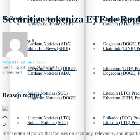
Securitize tokeniza ETF de Rou
No Result
Shiba Inu News (SHIB)
Chainlink (LINK) Pr
Noticias de Ripple (XRP)
Cardano (ADA) Prec
View All Result
Cardano Noticias (ADA)
Dogecoin (DOGE) P
Shiba Inu News (SHIB)
Chainlink (LINK) Pr
NewsBTC Editorial Team
Last Updated: June 24, 2026 9:17 am
Dogecoin Noticias (DOGE)
Ethereum (ETH) Pre
2 mins read
Cardano Noticias (ADA)
Dogecoin (DOGE) P
Solana Noticias (SOL)
Litecoin (LTC) Prec
Reason to trust
Dogecoin Noticias (DOGE)
Ethereum (ETH) Pre
Litecoin Noticias (LTC)
Polkadot (DOT) Pre
Solana Noticias (SOL)
Litecoin (LTC) Prec
Strict editorial policy that focuses on accuracy, relevance, and impartia