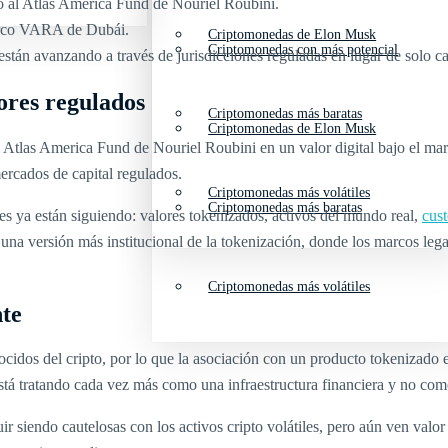
o al Atlas America Fund de Nouriel Roubini.
marco VARA de Dubái.
Criptomonedas de Elon Musk
Criptomonedas con más potencial
están avanzando a través de jurisdicciones reguladas en lugar de solo c
ores regulados
Criptomonedas más baratas
Criptomonedas de Elon Musk
al Atlas America Fund de Nouriel Roubini en un valor digital bajo el
ercados de capital regulados.
Criptomonedas más volátiles
Criptomonedas más baratas
es ya están siguiendo: valores tokenizados, activos del mundo real,
cust
a una versión más institucional de la tokenización, donde los marcos leg
Criptomonedas más volátiles
nte
idos del cripto, por lo que la asociación con un producto tokenizado e
stá tratando cada vez más como una infraestructura financiera y no com
r siendo cautelosas con los activos cripto volátiles, pero aún ven valor e