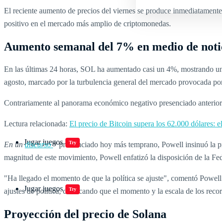
El reciente aumento de precios del viernes se produce inmediatament
positivo en el mercado más amplio de criptomonedas.
Aumento semanal del 7% en medio de noti
En las últimas 24 horas, SOL ha aumentado casi un 4%, mostrando un 
agosto, marcado por la turbulencia general del mercado provocada p
Contrariamente al panorama económico negativo presenciado anteriorm
Lectura relacionada:
El precio de Bitcoin supera los 62.000 dólares: 
Jugar juegos
Try
En un
discurso
* pronunciado hoy más temprano, Powell insinuó la prob
magnitud de este movimiento, Powell enfatizó la disposición de la Fed
"Ha llegado el momento de que la política se ajuste", comentó Powell
Jugar juegos
Try
ajustes de política, destacando que el momento y la escala de los reco
Proyección del precio de Solana