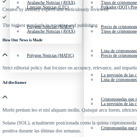
Avalanche Noticias (AVAX)
Tipos de criptomone
Litecoin Noticias (LTC)
Polkadot (DOT) Pre
Created by industry experts and meticulously reviewed
The highest standards in reporting and publishing
Polygon Noticias (MATIC)
Precio de criptomon
Avalanche Noticias (AVAX)
Tipos de criptomone
How Our News is Made
Lista de criptomone
Polygon Noticias (MATIC)
Precio de criptomon
Strict editorial policy that focuses on accuracy, relevance, and impartia
La previsión de las 
Lista de criptomone
Ad discliamer
Criptomonedas que m
La previsión de las 
Morbi pretium leo et nisl aliquam mollis. Quisque arcu lorem, ultricie
Solana (SOL), actualmente posicionada como la quinta criptomoneda má
Criptomonedas que m
positiva durante las últimas dos semanas.