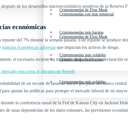
e después de los desarrollos macroeconómicos positivos de la Reserva F
Criptomonedas de Elon Musk
Criptomonedas con más potencial
cias económicas
Criptomonedas más baratas
Criptomonedas de Elon Musk
repunte del 7% durante la semana pasada. Este repunte se produce des
or
noticias económicas adversas
que impactan los activos de riesgo.
Criptomonedas más volátiles
ente, el escenario reciente ha mejorado después de una declaración not
Criptomonedas más baratas
el mercado reacciona al discurso de Powell
Criptomonedas más volátiles
abilidad de un recorte de tasas de interés por parte del banco central e
 para ajustar las políticas para proteger el mercado laboral de un mayor
 durante la conferencia anual de la Fed de Kansas City en Jackson Hole
rtes de tasas dependerían de los datos entrantes, las previsiones económ