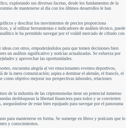
ico, explorando sus diversas facetas, desde los fundamentos de la
romiso de mantenerse al día con los últimos desarrollos le han
 gráficos y descifrar los movimientos de precios proporciona
os, y al utilizar herramientas e indicadores de análisis técnico, puede
alítico le ha permitido navegar por el volátil mercado de cifrado con
e ideas con otros, empoderándolos para que tomen decisiones bien
es un análisis significativo y noticias actualizadas. Se esfuerza por
lejidades y aprovechar las oportunidades.
ortes, encuentra alegría al ver emocionantes eventos deportivos,
lá de la mera comunicación; aspira a dominar el alemán, el francés, el
ne como objetivo mejorar sus perspectivas laborales, relaciones
turo de la industria de las criptomonedas tiene un potencial inmenso
edas desbloquean la libertad financiera para todos y se convierten
ora, asegurándose de estar bien equipado para navegar por el panorama
io para mantenerse en forma. Se sumerge en libros y podcasts que lo
ntes y conocimientos.