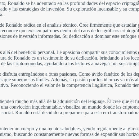
to, Ronaldo se ha adentrado en las profundidades del espacio criptográf
ado y las estrategias de inversión. Su exploración incansable y su comp
a.
s de Ronaldo radica en el análisis técnico. Cree firmemente que estudiar
conoce que existen patrones dentro del caos de los gráficos criptográfic
iones de inversión informadas. Su dedicación a dominar este enfoque an
allá del beneficio personal. Le apasiona compartir sus conocimientos 
tura de Ronaldo es un testimonio de su dedicación, brindando a los lector
a de las criptomonedas, ayudando a los lectores a navegar por sus comp
disfruta entregándose a otras pasiones. Como ávido fanático de los dep
tas que superan sus límites. Además, su pasión por los idiomas va más al
ativo. Reconociendo el valor de la competencia lingüística, Ronaldo tie
ienden mucho más allá de la adquisición del lenguaje. Él cree que el fu
 una convicción inquebrantable, visualiza un mundo donde las criptomon
to social. Ronaldo está decidido a prepararse para esta era transformad
ntener un cuerpo y una mente saludables, yendo regularmente al gimnas
sí mismo, buscando constantemente nuevas formas de expandir sus horizo