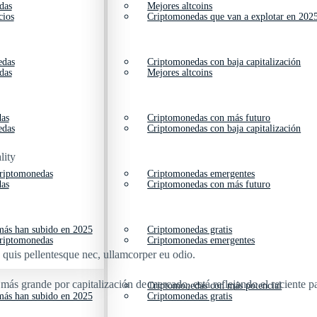
das
Mejores altcoins
cios
Criptomonedas que van a explotar en 202
edas
Criptomonedas con baja capitalización
das
Mejores altcoins
das
Criptomonedas con más futuro
edas
Criptomonedas con baja capitalización
lity
criptomonedas
Criptomonedas emergentes
das
Criptomonedas con más futuro
ás han subido en 2025
Criptomonedas gratis
criptomonedas
Criptomonedas emergentes
s quis pellentesque nec, ullamcorper eu odio.
s grande por capitalización de mercado, está reflejando el reciente p
Criptomonedas con más potencial
ás han subido en 2025
Criptomonedas gratis