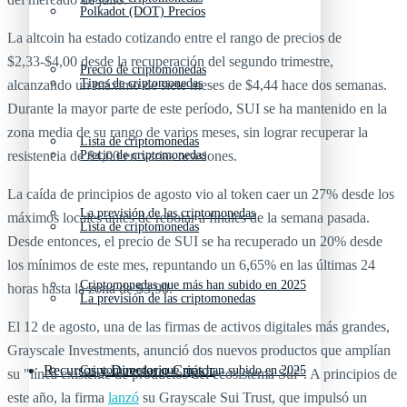
Polkadot (DOT) Precios
La altcoin ha estado cotizando entre el rango de precios de
$2,33-$4,00 desde la recuperación del segundo trimestre,
Precio de criptomonedas
Tipos de criptomonedas
alcanzando un máximo de siete meses de $4,44 hace dos semanas.
Durante la mayor parte de este período, SUI se ha mantenido en la
zona media de su rango de varios meses, sin lograr recuperar la
Lista de criptomonedas
resistencia de $4,00 en varias ocasiones.
Precio de criptomonedas
La caída de principios de agosto vio al token caer un 27% desde los
La previsión de las criptomonedas
máximos locales antes de rebotar a finales de la semana pasada.
Lista de criptomonedas
Desde entonces, el precio de SUI se ha recuperado un 20% desde
los mínimos de este mes, repuntando un 6,65% en las últimas 24
Criptomonedas que más han subido en 2025
horas hasta la zona de $3,90.
La previsión de las criptomonedas
El 12 de agosto, una de las firmas de activos digitales más grandes,
Grayscale Investments, anunció dos nuevos productos que amplían
Recursos y Directorio Cripto
Criptomonedas que más han subido en 2025
su "línea existente de productos del ecosistema Sui". A principios de
este año, la firma
lanzó
su Grayscale Sui Trust, que impulsó un