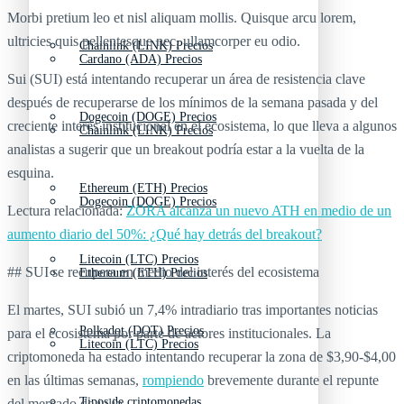
Morbi pretium leo et nisl aliquam mollis. Quisque arcu lorem,
ultricies quis pellentesque nec, ullamcorper eu odio.
Chainlink (LINK) Precios
Cardano (ADA) Precios
Sui (SUI) está intentando recuperar un área de resistencia clave
después de recuperarse de los mínimos de la semana pasada y del
Dogecoin (DOGE) Precios
creciente interés institucional en el ecosistema, lo que lleva a algunos
Chainlink (LINK) Precios
analistas a sugerir que un breakout podría estar a la vuelta de la
esquina.
Ethereum (ETH) Precios
Dogecoin (DOGE) Precios
Lectura relacionada:
ZORA alcanza un nuevo ATH en medio de un
aumento diario del 50%: ¿Qué hay detrás del breakout?
Litecoin (LTC) Precios
## SUI se recupera en medio del interés del ecosistema
Ethereum (ETH) Precios
El martes, SUI subió un 7,4% intradiario tras importantes noticias
Polkadot (DOT) Precios
para el ecosistema por parte de actores institucionales. La
Litecoin (LTC) Precios
criptomoneda ha estado intentando recuperar la zona de $3,90-$4,00
en las últimas semanas,
rompiendo
brevemente durante el repunte
Tipos de criptomonedas
del mercado de julio.