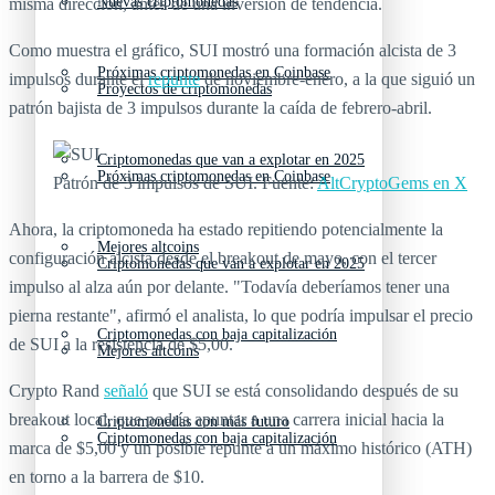
Nuevas criptomonedas
misma dirección, antes de una inversión de tendencia.
Como muestra el gráfico, SUI mostró una formación alcista de 3
Próximas criptomonedas en Coinbase
impulsos durante el
repunte
de noviembre-enero, a la que siguió un
Proyectos de criptomonedas
patrón bajista de 3 impulsos durante la caída de febrero-abril.
Criptomonedas que van a explotar en 2025
Próximas criptomonedas en Coinbase
Patrón de 3 impulsos de SUI. Fuente:
AltCryptoGems en X
Ahora, la criptomoneda ha estado repitiendo potencialmente la
Mejores altcoins
configuración alcista desde el breakout de mayo, con el tercer
Criptomonedas que van a explotar en 2025
impulso al alza aún por delante. "Todavía deberíamos tener una
pierna restante", afirmó el analista, lo que podría impulsar el precio
Criptomonedas con baja capitalización
de SUI a la resistencia de $5,00.
Mejores altcoins
Crypto Rand
señaló
que SUI se está consolidando después de su
breakout local, que podría apuntar a una carrera inicial hacia la
Criptomonedas con más futuro
Criptomonedas con baja capitalización
marca de $5,00 y un posible repunte a un máximo histórico (ATH)
en torno a la barrera de $10.