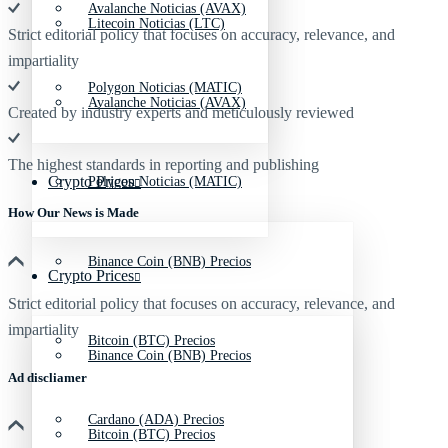
Avalanche Noticias (AVAX)
Litecoin Noticias (LTC)
Strict editorial policy that focuses on accuracy, relevance, and
impartiality
Polygon Noticias (MATIC)
Avalanche Noticias (AVAX)
Created by industry experts and meticulously reviewed
The highest standards in reporting and publishing
Crypto Prices
Polygon Noticias (MATIC)
How Our News is Made
Binance Coin (BNB) Precios
Crypto Prices
Strict editorial policy that focuses on accuracy, relevance, and
impartiality
Bitcoin (BTC) Precios
Binance Coin (BNB) Precios
Ad discliamer
Cardano (ADA) Precios
Bitcoin (BTC) Precios