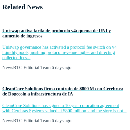
Related News
Uniswap activa tarifa de protocolo v4: quema de UNI y
aumento de ingresos
Uniswap governance has activated a protocol fee switch on v4
liquidity pools, pushing protocol revenue higher and directing
collected fees...
NewsBTC Editorial Team
6 days ago
CleanCore Solutions firma contrato de $800 M con Cerebras:
de Dogecoin a infraestructura de IA
CleanCore Solutions has signed a 10-year colocation agreement
with Cerebras Systems valued at $800 million, and the story is not...
NewsBTC Editorial Team
6 days ago