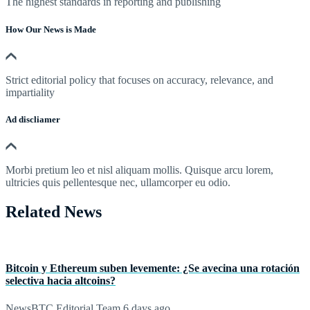
The highest standards in reporting and publishing
How Our News is Made
Strict editorial policy that focuses on accuracy, relevance, and
impartiality
Ad discliamer
Morbi pretium leo et nisl aliquam mollis. Quisque arcu lorem,
ultricies quis pellentesque nec, ullamcorper eu odio.
Related News
Bitcoin y Ethereum suben levemente: ¿Se avecina una rotación
selectiva hacia altcoins?
NewsBTC Editorial Team
6 days ago