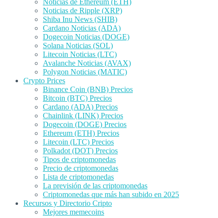
Noticias de Ethereum (ETH)
Noticias de Ripple (XRP)
Shiba Inu News (SHIB)
Cardano Noticias (ADA)
Dogecoin Noticias (DOGE)
Solana Noticias (SOL)
Litecoin Noticias (LTC)
Avalanche Noticias (AVAX)
Polygon Noticias (MATIC)
Crypto Prices
Binance Coin (BNB) Precios
Bitcoin (BTC) Precios
Cardano (ADA) Precios
Chainlink (LINK) Precios
Dogecoin (DOGE) Precios
Ethereum (ETH) Precios
Litecoin (LTC) Precios
Polkadot (DOT) Precios
Tipos de criptomonedas
Precio de criptomonedas
Lista de criptomonedas
La previsión de las criptomonedas
Criptomonedas que más han subido en 2025
Recursos y Directorio Cripto
Mejores memecoins