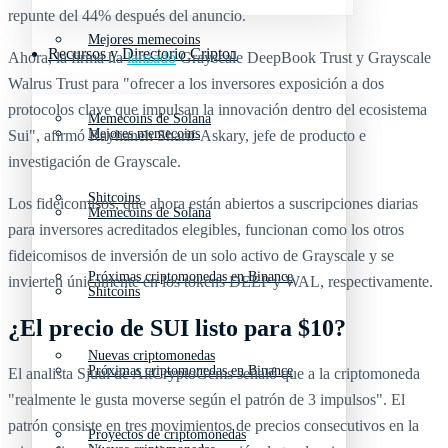
repunte del 44% después del anuncio.
Mejores memecoins
Recursos y Directorio Cripto
Ahora, la firma ha
lanzado
Grayscale DeepBook Trust y Grayscale
Walrus Trust para "ofrecer a los inversores exposición a dos
protocolos clave que impulsan la innovación dentro del ecosistema
Memecoins de Solana
Mejores memecoins
Sui", afirmó Rayhaneh Sharif-Askary, jefe de producto e
investigación de Grayscale.
Shitcoins
Los fideicomisos, que ahora están abiertos a suscripciones diarias
Memecoins de Solana
para inversores acreditados elegibles, funcionan como los otros
fideicomisos de inversión de un solo activo de Grayscale y se
Próximas criptomonedas en Binance
invierten únicamente en los tokens DEEP y WAL, respectivamente.
Shitcoins
¿El precio de SUI listo para $10?
Nuevas criptomonedas
Próximas criptomonedas en Binance
El analista Sjuul de AltCryptoGems señaló que a la criptomoneda
"realmente le gusta moverse según el patrón de 3 impulsos". El
patrón consiste en tres movimientos de precios consecutivos en la
Proyectos de criptomonedas