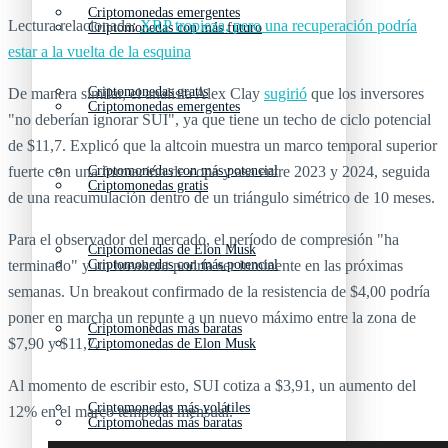
Criptomonedas emergentes
Lectura relacionada:
XRP tropieza, pero una recuperación podría
Criptomonedas con más futuro
estar a la vuelta de la esquina
Criptomonedas gratis
De manera similar, el analista Alex Clay
sugirió
que los inversores
Criptomonedas emergentes
"no deberían ignorar SUI", ya que tiene un techo de ciclo potencial
de $11,7. Explicó que la altcoin muestra un marco temporal superior
fuerte con una formación de copa y asa entre 2023 y 2024, seguida
Criptomonedas con más potencial
Criptomonedas gratis
de una reacumulación dentro de un triángulo simétrico de 10 meses.
Para el observador del mercado, el período de compresión "ha
Criptomonedas de Elon Musk
terminado" y un breakout podría ser inminente en las próximas
Criptomonedas con más potencial
semanas. Un breakout confirmado de la resistencia de $4,00 podría
poner en marcha un repunte a un nuevo máximo entre la zona de
Criptomonedas más baratas
$7,90 y $11,7.
Criptomonedas de Elon Musk
Al momento de escribir esto, SUI cotiza a $3,91, un aumento del
Criptomonedas más volátiles
12% en el marco temporal mensual.
Criptomonedas más baratas