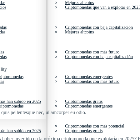
das
Mejores altcoins
cios
Criptomonedas que van a explotar en 202
edas
Criptomonedas con baja capitalización
das
Mejores altcoins
das
Criptomonedas con más futuro
edas
Criptomonedas con baja capitalización
lity
criptomonedas
Criptomonedas emergentes
das
Criptomonedas con más futuro
ás han subido en 2025
Criptomonedas gratis
criptomonedas
Criptomonedas emergentes
s quis pellentesque nec, ullamcorper eu odio.
Criptomonedas con más potencial
ás han subido en 2025
Criptomonedas gratis
 haber invertido en la próxima criptomoneda que explotaría en 2025? E