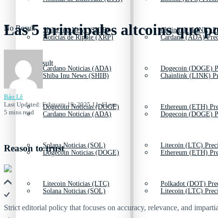
Las 5 principales altcoins que p
No Result
Shiba Inu News (SHIB)
Chainlink (LINK) Pr
Noticias de Ripple (XRP)
Cardano (ADA) Prec
View All Result
Cardano Noticias (ADA)
Dogecoin (DOGE) P
Shiba Inu News (SHIB)
Chainlink (LINK) Pr
Bảo Lê
Last Updated: February 19, 2025 11:42 am
Dogecoin Noticias (DOGE)
Ethereum (ETH) Pre
5 mins read
Cardano Noticias (ADA)
Dogecoin (DOGE) P
Solana Noticias (SOL)
Litecoin (LTC) Prec
Reason to trust
Dogecoin Noticias (DOGE)
Ethereum (ETH) Pre
Litecoin Noticias (LTC)
Polkadot (DOT) Pre
Solana Noticias (SOL)
Litecoin (LTC) Prec
Strict editorial policy that focuses on accuracy, relevance, and impartia