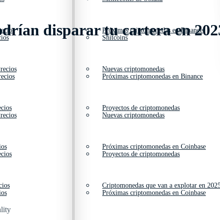
odrían disparar tu cartera en 202
ecios
Próximas criptomonedas en Binance
ios
Shitcoins
recios
Nuevas criptomonedas
ecios
Próximas criptomonedas en Binance
cios
Proyectos de criptomonedas
recios
Nuevas criptomonedas
ios
Próximas criptomonedas en Coinbase
cios
Proyectos de criptomonedas
cios
Criptomonedas que van a explotar en 202
ios
Próximas criptomonedas en Coinbase
lity