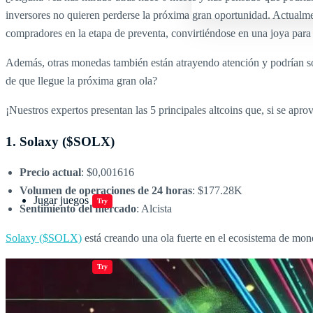
inversores no quieren perderse la próxima gran oportunidad. Actualm
compradores en la etapa de preventa, convirtiéndose en una joya para
Además, otras monedas también están atrayendo atención y podrían 
de que llegue la próxima gran ola?
¡Nuestros expertos presentan las 5 principales altcoins que, si se ap
1. Solaxy ($SOLX)
Precio actual
: $0,001616
Volumen de operaciones de 24 horas
: $177.28K
Jugar juegos
Try
Sentimiento del mercado
: Alcista
Solaxy ($SOLX)
está creando una ola fuerte en el ecosistema de mon
Jugar juegos
Try