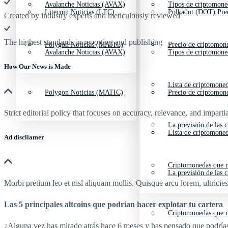
Avalanche Noticias (AVAX)
Tipos de criptomone
Litecoin Noticias (LTC)
Polkadot (DOT) Pre
Created by industry experts and meticulously reviewed
The highest standards in reporting and publishing
Polygon Noticias (MATIC)
Precio de criptomon
Avalanche Noticias (AVAX)
Tipos de criptomone
How Our News is Made
Lista de criptomone
Polygon Noticias (MATIC)
Precio de criptomon
Strict editorial policy that focuses on accuracy, relevance, and impartia
La previsión de las 
Lista de criptomone
Ad discliamer
Criptomonedas que m
La previsión de las 
Morbi pretium leo et nisl aliquam mollis. Quisque arcu lorem, ultricie
Las 5 principales altcoins que podrían hacer explotar tu cartera
Criptomonedas que m
¿Alguna vez has mirado atrás hace 6 meses y has pensado que podrías