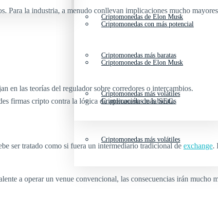
s. Para la industria, a menudo conllevan implicaciones mucho mayores
Criptomonedas de Elon Musk
Criptomonedas con más potencial
Criptomonedas más baratas
Criptomonedas de Elon Musk
 en las teorías del regulador sobre corredores o intercambios.
Criptomonedas más volátiles
es firmas cripto contra la lógica de aplicación de la SEC.
Criptomonedas más baratas
Criptomonedas más volátiles
be ser tratado como si fuera un intermediario tradicional de
exchange
.
ivalente a operar un venue convencional, las consecuencias irán mucho