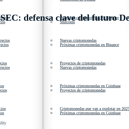
 SEC: defensa clave del futuro D
ecios
Próximas criptomonedas en Binance
ios
Shitcoins
recios
Nuevas criptomonedas
ecios
Próximas criptomonedas en Binance
cios
Proyectos de criptomonedas
recios
Nuevas criptomonedas
ios
Próximas criptomonedas en Coinbase
cios
Proyectos de criptomonedas
cios
Criptomonedas que van a explotar en 202
ios
Próximas criptomonedas en Coinbase
lity