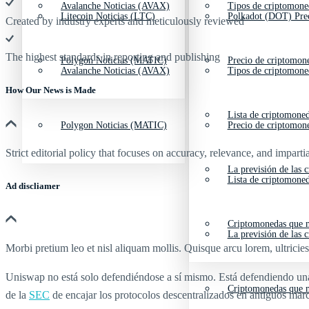
Avalanche Noticias (AVAX)
Tipos de criptomone
Litecoin Noticias (LTC)
Polkadot (DOT) Pre
Created by industry experts and meticulously reviewed
The highest standards in reporting and publishing
Polygon Noticias (MATIC)
Precio de criptomon
Avalanche Noticias (AVAX)
Tipos de criptomone
How Our News is Made
Lista de criptomone
Polygon Noticias (MATIC)
Precio de criptomon
Strict editorial policy that focuses on accuracy, relevance, and impartia
La previsión de las 
Lista de criptomone
Ad discliamer
Criptomonedas que m
La previsión de las 
Morbi pretium leo et nisl aliquam mollis. Quisque arcu lorem, ultricie
Uniswap no está solo defendiéndose a sí mismo. Está defendiendo un
Criptomonedas que m
de la
SEC
de encajar los protocolos descentralizados en antiguos marc