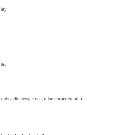
lity
lity
s quis pellentesque nec, ullamcorper eu odio.