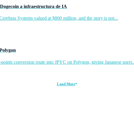
Dogecoin a infraestructura de IA
rebras Systems valued at $800 million, and the story is not...
 Polygon
-points conversion route into JPYC on Polygon, giving Japanese users..
Load More