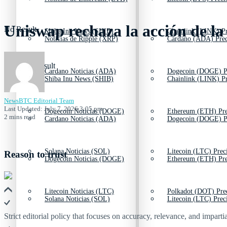
Uniswap rechaza la acción de la
No Result
Shiba Inu News (SHIB)
Chainlink (LINK) Pr
Noticias de Ripple (XRP)
Cardano (ADA) Prec
View All Result
Cardano Noticias (ADA)
Dogecoin (DOGE) P
Shiba Inu News (SHIB)
Chainlink (LINK) Pr
NewsBTC Editorial Team
Last Updated: July 7, 2026 3:05 pm
Dogecoin Noticias (DOGE)
Ethereum (ETH) Pre
2 mins read
Cardano Noticias (ADA)
Dogecoin (DOGE) P
Solana Noticias (SOL)
Litecoin (LTC) Prec
Reason to trust
Dogecoin Noticias (DOGE)
Ethereum (ETH) Pre
Litecoin Noticias (LTC)
Polkadot (DOT) Pre
Solana Noticias (SOL)
Litecoin (LTC) Prec
Strict editorial policy that focuses on accuracy, relevance, and impartia