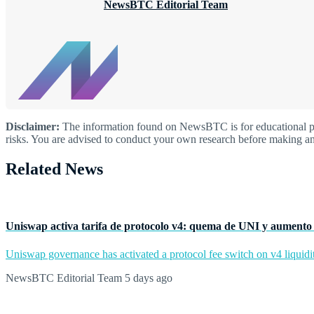
NewsBTC Editorial Team
Disclaimer:
The information found on NewsBTC is for educational purp
risks. You are advised to conduct your own research before making an
Related News
Uniswap activa tarifa de protocolo v4: quema de UNI y aumento 
Uniswap governance has activated a protocol fee switch on v4 liquidit
NewsBTC Editorial Team
5 days ago