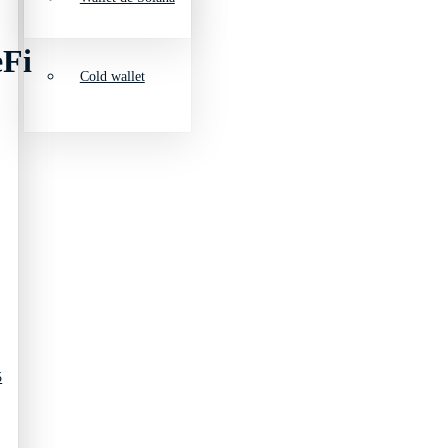
eFi
Cold wallet
5