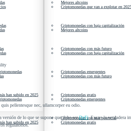
das
Mejores altcoins
cios
Criptomonedas que van a explotar en 202
edas
Criptomonedas con baja capitalización
das
Mejores altcoins
das
Criptomonedas con más futuro
edas
Criptomonedas con baja capitalización
lity
criptomonedas
Criptomonedas emergentes
das
Criptomonedas con más futuro
ás han subido en 2025
Criptomonedas gratis
criptomonedas
Criptomonedas emergentes
s quis pellentesque nec, ullamcorper eu odio.
a versión de lo que se supone que debe ser
DeFi
. Esa es la verdadera i
Criptomonedas con más potencial
ás han subido en 2025
Criptomonedas gratis
os regulatorios.