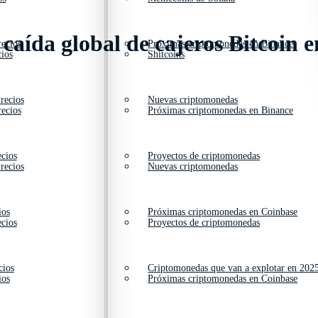
caída global de cajeros Bitcoin e
ecios
Próximas criptomonedas en Binance
ios
Shitcoins
recios
Nuevas criptomonedas
ecios
Próximas criptomonedas en Binance
cios
Proyectos de criptomonedas
recios
Nuevas criptomonedas
ios
Próximas criptomonedas en Coinbase
cios
Proyectos de criptomonedas
cios
Criptomonedas que van a explotar en 202
ios
Próximas criptomonedas en Coinbase