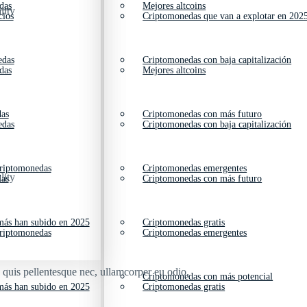
das
Mejores altcoins
lity
cios
Criptomonedas que van a explotar en 202
edas
Criptomonedas con baja capitalización
das
Mejores altcoins
das
Criptomonedas con más futuro
edas
Criptomonedas con baja capitalización
criptomonedas
Criptomonedas emergentes
lity
das
Criptomonedas con más futuro
ás han subido en 2025
Criptomonedas gratis
criptomonedas
Criptomonedas emergentes
s quis pellentesque nec, ullamcorper eu odio.
Criptomonedas con más potencial
ás han subido en 2025
Criptomonedas gratis