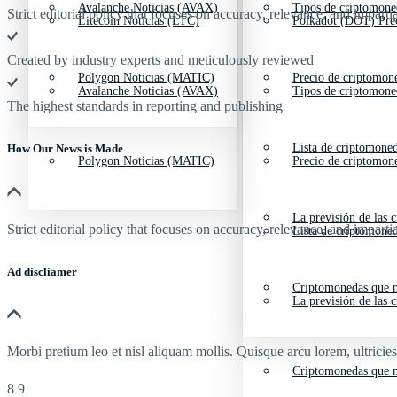
Avalanche Noticias (AVAX)
Tipos de criptomone
Strict editorial policy that focuses on accuracy, relevance, and impartia
Litecoin Noticias (LTC)
Polkadot (DOT) Pre
Created by industry experts and meticulously reviewed
Polygon Noticias (MATIC)
Precio de criptomon
Avalanche Noticias (AVAX)
Tipos de criptomone
The highest standards in reporting and publishing
Lista de criptomone
How Our News is Made
Polygon Noticias (MATIC)
Precio de criptomon
La previsión de las 
Strict editorial policy that focuses on accuracy, relevance, and impartia
Lista de criptomone
Ad discliamer
Criptomonedas que m
La previsión de las 
Morbi pretium leo et nisl aliquam mollis. Quisque arcu lorem, ultricie
Criptomonedas que m
8 9