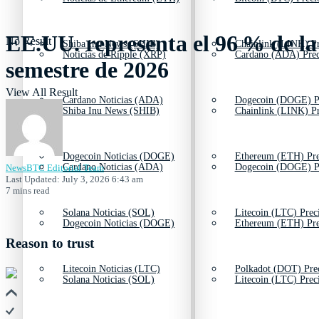
EE.UU. representa el 96 % de la 
No Result
Shiba Inu News (SHIB)
Chainlink (LINK) Pr
Noticias de Ripple (XRP)
Cardano (ADA) Prec
semestre de 2026
View All Result
Cardano Noticias (ADA)
Dogecoin (DOGE) P
Shiba Inu News (SHIB)
Chainlink (LINK) Pr
Dogecoin Noticias (DOGE)
Ethereum (ETH) Pre
Cardano Noticias (ADA)
Dogecoin (DOGE) P
NewsBTC Editorial Team
Last Updated: July 3, 2026 6:43 am
7 mins read
Solana Noticias (SOL)
Litecoin (LTC) Prec
Dogecoin Noticias (DOGE)
Ethereum (ETH) Pre
Reason to trust
Litecoin Noticias (LTC)
Polkadot (DOT) Pre
Solana Noticias (SOL)
Litecoin (LTC) Prec