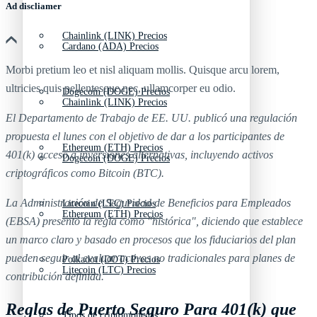
Ad discliamer
Chainlink (LINK) Precios
Cardano (ADA) Precios
Morbi pretium leo et nisl aliquam mollis. Quisque arcu lorem,
ultricies quis pellentesque nec, ullamcorper eu odio.
Dogecoin (DOGE) Precios
Chainlink (LINK) Precios
El Departamento de Trabajo de EE. UU. publicó una regulación
propuesta el lunes con el objetivo de dar a los participantes de
Ethereum (ETH) Precios
401(k) acceso a inversiones alternativas, incluyendo activos
Dogecoin (DOGE) Precios
criptográficos como Bitcoin (BTC).
La Administración de Seguridad de Beneficios para Empleados
Litecoin (LTC) Precios
Ethereum (ETH) Precios
(EBSA) presentó la regla como "histórica", diciendo que establece
un marco claro y basado en procesos que los fiduciarios del plan
pueden seguir al evaluar activos no tradicionales para planes de
Polkadot (DOT) Precios
Litecoin (LTC) Precios
contribución definida.
Reglas de Puerto Seguro Para 401(k) que
Tipos de criptomonedas