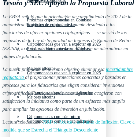
Nuevas criptomonedas
Tesoro y SEC Apoyan la Propuesta Laboral
La EBSA señaló que la orientación de cumplimiento de 2022 de la
Próximas criptomonedas en Coinbase
administración Biden — que efectivamente desalentó a los
Proyectos de criptomonedas
fiduciarios de ofrecer opciones criptográficas — se desvió de los
requisitos de la Ley de Seguridad de Ingresos de Empleo de Retiro
Criptomonedas que van a explotar en 2025
(ERISA), lo que contribuyó a la baja adopción de alternativas en
Próximas criptomonedas en Coinbase
planes de jubilación.
Mejores altcoins
La nueva propuesta tiene como objetivo eliminar esa
incertidumbre
Criptomonedas que van a explotar en 2025
regulatoria
al proporcionar protecciones concretas y basadas en
procesos para los fiduciarios que eligen considerar inversiones
Criptomonedas con baja capitalización
criptográficas. Funcionarios de otras agencias acogieron con
Mejores altcoins
satisfacción la iniciativa como parte de un esfuerzo más amplio
para ampliar las opciones de inversión en jubilación.
Criptomonedas con más futuro
Criptomonedas con baja capitalización
Lectura relacionada:
XRP se Acerca a un Punto de Inflexión Clave a
medida que se Estrecha el Triángulo Descendente