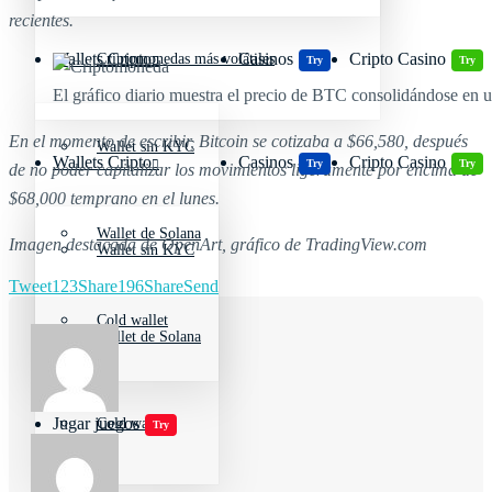
recientes.
Wallets Cripto
Casinos
Cripto Casino
Criptomonedas más volátiles
Try
Try
El gráfico diario muestra el precio de BTC consolidándose en 
En el momento de escribir, Bitcoin se cotizaba a $66,580, después
Wallet sin KYC
Wallets Cripto
Casinos
Cripto Casino
Try
Try
de no poder capitalizar los movimientos ligeramente por encima de
$68,000 temprano en el lunes.
Wallet de Solana
Imagen destacada de OpenArt, gráfico de TradingView.com
Wallet sin KYC
Tweet
123
Share
196
Share
Send
Cold wallet
Wallet de Solana
Jugar juegos
Cold wallet
Try