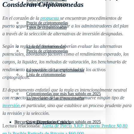
Consideran Criptomonedas
Polkadot (DOT) Precios
En el corazón de la
propuesta
se encuentran procedimientos de
Precio de criptomonedas
puerto seguro diseñados para guiar a los administradores del plan
Tipos de criptomonedas
a través de la selección de alternativas de inversión designadas.
Según la regla, los fiduciarios deberían evaluar las alternativas
Lista de criptomonedas
Precio de criptomonedas
potenciales, abordando factores como el rendimiento esperado, los
cargos, la liquidez, los métodos de valoración, los benchmarks de
rendimiento adecuados y la complejidad de los activos
La previsión de las criptomonedas
Lista de criptomonedas
criptográficos.
El departamento enfatizó que la regla es intencionalmente neutral
Criptomonedas que más han subido en 2025
con respecto a las clases de activos: no promueve ningún tipo de
La previsión de las criptomonedas
inversión
en particular, sino que establece un proceso prudente para
la revisión y la selección.
Recursos y Directorio Cripto
Criptomonedas que más han subido en 2025
Lectura relacionada:
Alerta de Precio XRP: Experto Predice $0,80
en la Posible Retirada de Bitcoin a $60,000