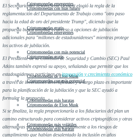
Criptomonedas emergentes
El Secretario del Tesoro Scott Bessent elogió la regla de la
Criptomonedas con más futuro
reglamentación del Departamento de Trabajo como "otro paso
hacia la edad de oro del presidente Trump", diciendo que la
Criptomonedas gratis
propuesta busca ampliar el acceso a opciones de jubilación
Criptomonedas emergentes
adicionales para "millones de estadounidenses" mientras protege
los activos de jubilación.
Criptomonedas con más potencial
Criptomonedas gratis
El Presidente de la Comisión de Seguridad y Cambio (SEC) Paul
Atkins también expresó su apoyo, señalando que permitir que los
estadounidenses participen en
innovación y crecimiento económico
Criptomonedas de Elon Musk
Criptomonedas con más potencial
a través de inversiones diversificadas y a largo plazo es importante
para la planificación de la jubilación y que la SEC ayudó a
formular la propuesta.
Criptomonedas más baratas
Criptomonedas de Elon Musk
Si se finaliza, la regla proporcionaría a los fiduciarios del plan un
camino estructurado para considerar activos criptográficos y otras
Criptomonedas más volátiles
alternativas sin exponerlos inmediatamente a los riesgos de
Criptomonedas más baratas
cumplimiento que habían desalentado la inclusión en años