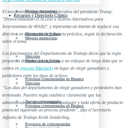
El movimiento sigue la orden ejecutiva del presidente Trump,
Mejores memecoins
Recursos y Directorio Cripto
"Democratizando el Acceso a Activos Alternativos para
Inversionistas de 401(k)", y representa un intento de traducir esa
directiva en orientación regulatoria práctica, según la declaración
Memecoins de Solana
Mejores memecoins
sobre el tema.
Los funcionarios del Departamento de Trabajo dicen que la regla
Shitcoins
propuesta devuelve a la agencia a un enfoque de larga data que se
Memecoins de Solana
centra en
proceso fiduciario
en lugar de elegir ganadores y
perdedores entre los tipos de activos.
Próximas criptomonedas en Binance
Shitcoins
“Los días del departamento de elegir ganadores y perdedores han
terminado. Nuestra regla establece claramente que los
Nuevas criptomonedas
administradores deben evaluar cualquier y toda oferta de producto
Próximas criptomonedas en Binance
potencial siguiendo un proceso prudente”, dijo el Secretario
Adjunto de Trabajo Keith Sonderling.
Proyectos de criptomonedas