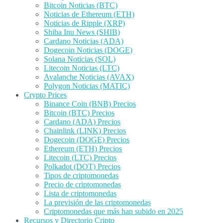
Bitcoin Noticias (BTC)
Noticias de Ethereum (ETH)
Noticias de Ripple (XRP)
Shiba Inu News (SHIB)
Cardano Noticias (ADA)
Dogecoin Noticias (DOGE)
Solana Noticias (SOL)
Litecoin Noticias (LTC)
Avalanche Noticias (AVAX)
Polygon Noticias (MATIC)
Crypto Prices
Binance Coin (BNB) Precios
Bitcoin (BTC) Precios
Cardano (ADA) Precios
Chainlink (LINK) Precios
Dogecoin (DOGE) Precios
Ethereum (ETH) Precios
Litecoin (LTC) Precios
Polkadot (DOT) Precios
Tipos de criptomonedas
Precio de criptomonedas
Lista de criptomonedas
La previsión de las criptomonedas
Criptomonedas que más han subido en 2025
Recursos y Directorio Cripto