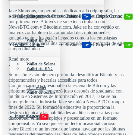
Jake Simmons, un periodista dedicado a la criptografía, ha
sido un apasionado de Bitcoin desde 2016, cuando lo conoció
Wallets Cripto
Casinos
Cripto Casino
Criptomonedas más volátiles
Try
Try
por primera vez. A través de su extenso trabajo con
NewsBTC.com y Bitcoinist.com, Jake se ha convertido en
una voz confiable en la comunidad de criptomonedas,
guiando tanto a los recién llegados como a los entusiastas
Wallet sin KYC
experimentados hacia una comprensión más profunda de este
Wallets Cripto
Casinos
Cripto Casino
Try
Try
campo dinámico.
Read more
Wallet de Solana
Wallet sin KYC
Su misión es simple pero profunda: desmitificar Bitcoin y las
criptomonedas y hacerlas accesibles para todos.
Con una carrera profesional en la escena de Bitcoin y las
Cold wallet
criptomonedas que comenzó justo después de graduarse con
Wallet de Solana
un título en Sistemas de Información en 2017, Jake se ha
sumergido en la industria. Jake se unió a NewsBTC Group a
fines de 2022. Su formación educativa le proporciona la
destreza técnica y las habilidades analíticas necesarias para
Jugar juegos
Cold wallet
Try
diseccionar temas complejos y presentarlos en un formato
comprensible. Ya sea que sea un lector ocasional curioso
sobre Bitcoin o un inversor que busca navegar por las últimas
tendencias del mercado, las ideas de Jake ofrecen perspectivas