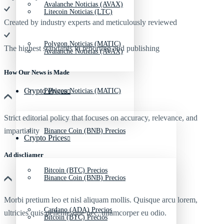
Avalanche Noticias (AVAX)
Litecoin Noticias (LTC)
Created by industry experts and meticulously reviewed
Polygon Noticias (MATIC)
The highest standards in reporting and publishing
Avalanche Noticias (AVAX)
How Our News is Made
Crypto Prices
Polygon Noticias (MATIC)
Strict editorial policy that focuses on accuracy, relevance, and
impartiality
Binance Coin (BNB) Precios
Crypto Prices
Ad discliamer
Bitcoin (BTC) Precios
Binance Coin (BNB) Precios
Morbi pretium leo et nisl aliquam mollis. Quisque arcu lorem,
Cardano (ADA) Precios
ultricies quis pellentesque nec, ullamcorper eu odio.
Bitcoin (BTC) Precios