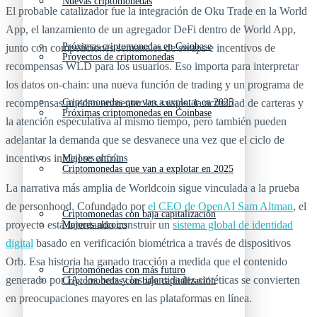
Nuevas criptomonedas
El probable catalizador fue la integración de Oku Trade en la World
App, el lanzamiento de un agregador DeFi dentro de World App,
Próximas criptomonedas en Coinbase
junto con competiciones semanales de swaps e incentivos de
Proyectos de criptomonedas
recompensas WLD para los usuarios. Eso importa para interpretar
los datos on-chain: una nueva función de trading y un programa de
recompensas pueden aumentar los swaps, la actividad de carteras y
Criptomonedas que van a explotar en 2025
Próximas criptomonedas en Coinbase
la atención especulativa al mismo tiempo, pero también pueden
adelantar la demanda que se desvanece una vez que el ciclo de
incentivos inicial se enfría.
Mejores altcoins
Criptomonedas que van a explotar en 2025
La narrativa más amplia de Worldcoin sigue vinculada a la prueba
de personhood. Cofundado por
el CEO de OpenAI Sam Altman
, el
Criptomonedas con baja capitalización
proyecto está intentando construir un
sistema global de identidad
Mejores altcoins
digital
basado en verificación biométrica a través de dispositivos
Orb. Esa historia ha ganado tracción a medida que el contenido
Criptomonedas con más futuro
generado por IA, los bots y las identidades sintéticas se convierten
Criptomonedas con baja capitalización
en preocupaciones mayores en las plataformas en línea.