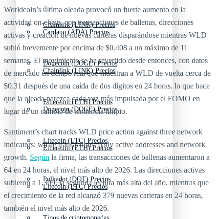
Worldcoin’s última oleada provocó un fuerte aumento en la
actividad on-chain, con transacciones de ballenas, direcciones
Chainlink (LINK) Precios
Cardano (ADA) Precios
activas y creación de nuevas carteras disparándose mientras WLD
subió brevemente por encima de $0.408 a un máximo de 11
semanas. El movimiento se ha revertido desde entonces, con datos
Dogecoin (DOGE) Precios
Chainlink (LINK) Precios
de mercado en tiempo real que muestran a WLD de vuelta cerca de
$0.31 después de una caída de dos dígitos en 24 horas, lo que hace
que la oleada parezca cada vez más impulsada por el FOMO en
Ethereum (ETH) Precios
Dogecoin (DOGE) Precios
lugar de un cambio de tendencia limpio.
Santiment’s chart tracks WLD price action against three network
Litecoin (LTC) Precios
indicators: whale transactions, daily active addresses and network
Ethereum (ETH) Precios
growth.
Según
la firma, las transacciones de ballenas aumentaron a
64 en 24 horas, el nivel más alto de 2026. Las direcciones activas
Polkadot (DOT) Precios
subieron a 1,309, la segunda lectura más alta del año, mientras que
Litecoin (LTC) Precios
el crecimiento de la red alcanzó 379 nuevas carteras en 24 horas,
también el nivel más alto de 2026.
Tipos de criptomonedas