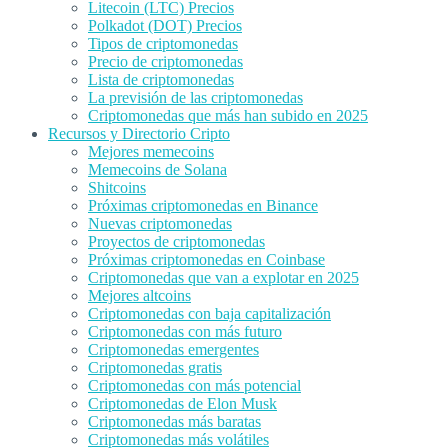
Litecoin (LTC) Precios
Polkadot (DOT) Precios
Tipos de criptomonedas
Precio de criptomonedas
Lista de criptomonedas
La previsión de las criptomonedas
Criptomonedas que más han subido en 2025
Recursos y Directorio Cripto
Mejores memecoins
Memecoins de Solana
Shitcoins
Próximas criptomonedas en Binance
Nuevas criptomonedas
Proyectos de criptomonedas
Próximas criptomonedas en Coinbase
Criptomonedas que van a explotar en 2025
Mejores altcoins
Criptomonedas con baja capitalización
Criptomonedas con más futuro
Criptomonedas emergentes
Criptomonedas gratis
Criptomonedas con más potencial
Criptomonedas de Elon Musk
Criptomonedas más baratas
Criptomonedas más volátiles