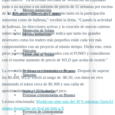
junto a su ascenso a un máximo de precio de 11 semanas por encima
Mejores memecoins
de $0.408, mostrando un gran aumento tanto en la participación
Recursos y Directorio Cripto
minorista como de ballenas,” escribió la firma. “Cuando la actividad
de ballenas, las direcciones activas y la creación de nuevas carteras
Memecoins de Solana
suben todas juntas, normalmente indica que tanto los grandes
Mejores memecoins
inversores como los traders más pequeños están cada vez más
comprometidos con un proyecto al mismo tiempo. Dicho esto, estos
Shitcoins
picos parecen estar algo relacionados con el FOMO y coincidieron
Memecoins de Solana
con el enorme aumento de precio de WLD que acaba de ocurrir.”
La reversión le da a esa advertencia más peso. Después de superar
Próximas criptomonedas en Binance
Shitcoins
los $0.408, WLD volvió al rango de -$0.30, con datos en vivo
mostrando el token cerca de $0.308 y una caída de
aproximadamente el 25 % desde el pico.
Nuevas criptomonedas
Próximas criptomonedas en Binance
Lectura relacionada:
Worldcoin sube más del 30 % mientras OpenAI
planea desarrollar un rival sin bots a X
Proyectos de criptomonedas