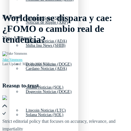
Worldcoin se dispara y cae:
No Result
Shiba Inu News (SHIB)
Noticias de Ripple (XRP)
¿FOMO o cambio real de
tendencia?
View All Result
Cardano Noticias (ADA)
Shiba Inu News (SHIB)
Jake Simmons
Last Updated: May 28, 2026 4:55 pm
Dogecoin Noticias (DOGE)
Cardano Noticias (ADA)
Reason to trust
Solana Noticias (SOL)
Dogecoin Noticias (DOGE)
Litecoin Noticias (LTC)
Solana Noticias (SOL)
Strict editorial policy that focuses on accuracy, relevance, and
impartiality