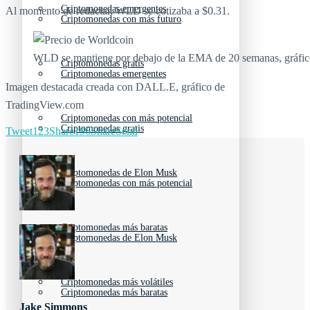
Criptomonedas emergentes
Al momento de redactar, WLD se cotizaba a $0.31.
Criptomonedas con más futuro
WLD se mantiene por debajo de la EMA de 20 semanas, gráfic
Criptomonedas gratis
Criptomonedas emergentes
Imagen destacada creada con DALL.E, gráfico de
TradingView.com
Criptomonedas con más potencial
Criptomonedas gratis
Tweet
123
Share
196
Share
Send
Criptomonedas de Elon Musk
Criptomonedas con más potencial
Criptomonedas más baratas
Criptomonedas de Elon Musk
Criptomonedas más volátiles
Criptomonedas más baratas
Jake Simmons