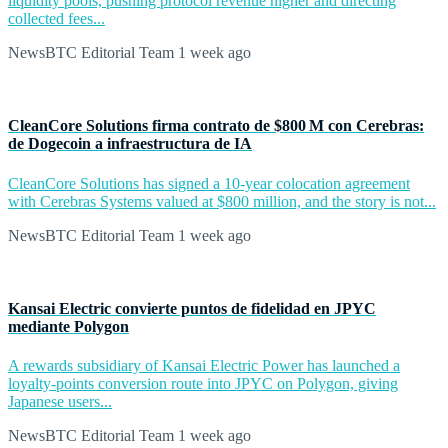
liquidity pools, pushing protocol revenue higher and directing
collected fees...
NewsBTC Editorial Team
1 week ago
CleanCore Solutions firma contrato de $800 M con Cerebras:
de Dogecoin a infraestructura de IA
CleanCore Solutions has signed a 10-year colocation agreement
with Cerebras Systems valued at $800 million, and the story is not...
NewsBTC Editorial Team
1 week ago
Kansai Electric convierte puntos de fidelidad en JPYC
mediante Polygon
A rewards subsidiary of Kansai Electric Power has launched a
loyalty-points conversion route into JPYC on Polygon, giving
Japanese users...
NewsBTC Editorial Team
1 week ago