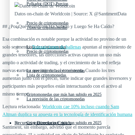
Polkadot (DOT) Precios
Datos on-chain de Worldcoin | Source: X @SantimentData
Precio de criptomonedas
## ¿Por Qué Worldcoin Ha Subido y Luego Se Ha Caído?
Tipos de criptomonedas
Esa combinación es notable porque la actividad no provino de un
solo segmento.
Transacciones de ballenas
apuntan al movimiento de
Lista de criptomonedas
Precio de criptomonedas
grandes tenedores, las direcciones activas capturan un uso más
amplio o actividad de trading, y el crecimiento de la red refleja
nuevas carteras que ingresan al ecosistema. Cuando los tres
La previsión de las criptomonedas
Lista de criptomonedas
aumentan junto con el precio, suele indicar que grandes inversores y
participantes más pequeños están interactuando con el activo al
mismo tiempo.
Criptomonedas que más han subido en 2025
La previsión de las criptomonedas
Lectura relacionada:
Worldcoin cae 10% incluso cuando Sam
Altman duplica su apuesta en la tecnología de identificación humana
Recursos y Directorio Cripto
Criptomonedas que más han subido en 2025
Santiment, sin embargo, advirtió que el momento parecía
especulativo. “La actividad on-chain de Worldcoin ha explotado