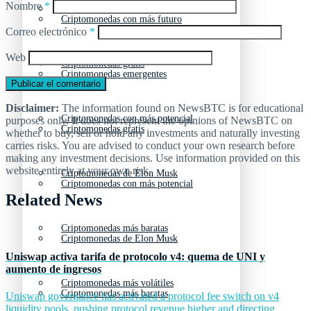
Nombre
*
Criptomonedas emergentes
Criptomonedas con más futuro
Correo electrónico
*
Web
Criptomonedas gratis
Criptomonedas emergentes
Disclaimer:
The information found on NewsBTC is for educational
Criptomonedas con más potencial
purposes only. It does not represent the opinions of NewsBTC on
Criptomonedas gratis
whether to buy, sell or hold any investments and naturally investing
carries risks. You are advised to conduct your own research before
making any investment decisions. Use information provided on this
website entirely at your own risk.
Criptomonedas de Elon Musk
Criptomonedas con más potencial
Related News
Criptomonedas más baratas
Criptomonedas de Elon Musk
Uniswap activa tarifa de protocolo v4: quema de UNI y
aumento de ingresos
Criptomonedas más volátiles
Criptomonedas más baratas
Uniswap governance has activated a protocol fee switch on v4
liquidity pools, pushing protocol revenue higher and directing