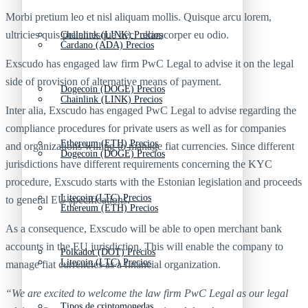
Morbi pretium leo et nisl aliquam mollis. Quisque arcu lorem,
ultricies quis pellentesque nec, ullamcorper eu odio.
Chainlink (LINK) Precios
Cardano (ADA) Precios
Exscudo has engaged law firm PwC Legal to advise it on the legal
side of provision of alternative means of payment.
Dogecoin (DOGE) Precios
Chainlink (LINK) Precios
Inter alia, Exscudo has engaged PwC Legal to advise regarding the
compliance procedures for private users as well as for companies
Ethereum (ETH) Precios
and organizations willing to manage fiat currencies. Since different
Dogecoin (DOGE) Precios
jurisdictions have different requirements concerning the KYC
procedure, Exscudo starts with the Estonian legislation and proceeds
Litecoin (LTC) Precios
to general EU specifications.
Ethereum (ETH) Precios
As a consequence, Exscudo will be able to open merchant bank
accounts in the EU jurisdiction. This will enable the company to
Polkadot (DOT) Precios
Litecoin (LTC) Precios
manage fiat currencies as a financial organization.
“We are excited to welcome the law firm PwC Legal as our legal
Tipos de criptomonedas