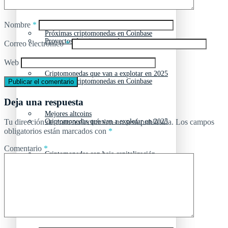
Nuevas criptomonedas
Nombre
*
Próximas criptomonedas en Coinbase
Proyectos de criptomonedas
Correo electrónico
*
Web
Criptomonedas que van a explotar en 2025
Próximas criptomonedas en Coinbase
Deja una respuesta
Mejores altcoins
Tu dirección de correo electrónico no será publicada.
Los campos
Criptomonedas que van a explotar en 2025
obligatorios están marcados con
*
Comentario
*
Criptomonedas con baja capitalización
Mejores altcoins
Criptomonedas con más futuro
Criptomonedas con baja capitalización