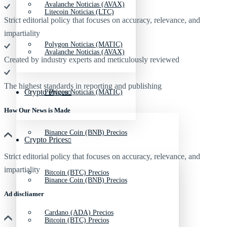
Avalanche Noticias (AVAX)
Litecoin Noticias (LTC)
Strict editorial policy that focuses on accuracy, relevance, and
impartiality
Polygon Noticias (MATIC)
Avalanche Noticias (AVAX)
Created by industry experts and meticulously reviewed
The highest standards in reporting and publishing
Crypto Prices
Polygon Noticias (MATIC)
How Our News is Made
Binance Coin (BNB) Precios
Crypto Prices
Strict editorial policy that focuses on accuracy, relevance, and
impartiality
Bitcoin (BTC) Precios
Binance Coin (BNB) Precios
Ad discliamer
Cardano (ADA) Precios
Bitcoin (BTC) Precios