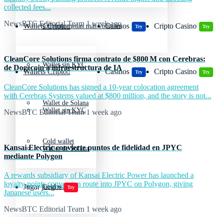
collected fees...
NewsBTC Editorial Team
1 week ago
Wallets Cripto
Casinos
Cripto Casino
Criptomonedas más volátiles
Try
Try
CleanCore Solutions firma contrato de $800 M con Cerebras:
Wallet sin KYC
de Dogecoin a infraestructura de IA
Wallets Cripto
Casinos
Cripto Casino
Try
Try
CleanCore Solutions has signed a 10-year colocation agreement
with Cerebras Systems valued at $800 million, and the story is not...
Wallet de Solana
Wallet sin KYC
NewsBTC Editorial Team
1 week ago
Cold wallet
Kansai Electric convierte puntos de fidelidad en JPYC
Wallet de Solana
mediante Polygon
A rewards subsidiary of Kansai Electric Power has launched a
loyalty-points conversion route into JPYC on Polygon, giving
Jugar juegos
Cold wallet
Try
Japanese users...
NewsBTC Editorial Team
1 week ago