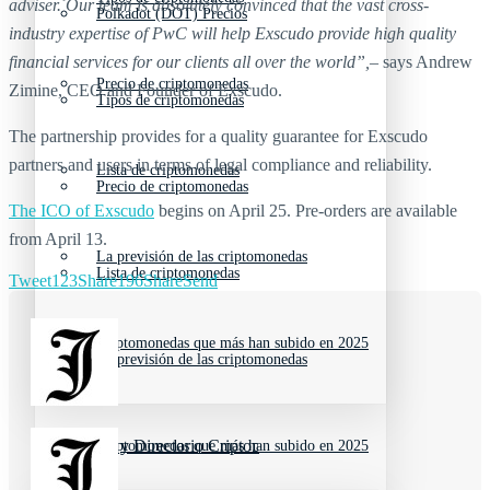
adviser. Our team is absolutely convinced that the vast cross-
Polkadot (DOT) Precios
industry expertise of PwC will help Exscudo provide high quality
financial services for our clients all over the world”,
– says Andrew
Precio de criptomonedas
Zimine, CEO and Founder of Exscudo.
Tipos de criptomonedas
The partnership provides for a quality guarantee for Exscudo
partners and users in terms of legal compliance and reliability.
Lista de criptomonedas
Precio de criptomonedas
The ICO of Exscudo
begins on April 25. Pre-orders are available
from April 13.
La previsión de las criptomonedas
Lista de criptomonedas
Tweet
123
Share
196
Share
Send
Criptomonedas que más han subido en 2025
La previsión de las criptomonedas
Recursos y Directorio Cripto
Criptomonedas que más han subido en 2025