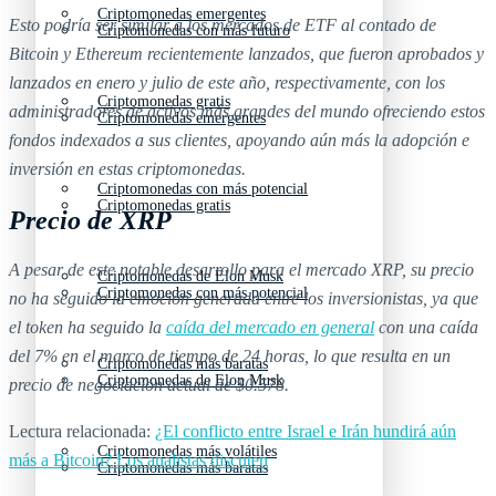
Criptomonedas emergentes
Esto podría ser similar a los mercados de ETF al contado de
Criptomonedas con más futuro
Bitcoin y Ethereum recientemente lanzados, que fueron aprobados y
lanzados en enero y julio de este año, respectivamente, con los
Criptomonedas gratis
administradores de activos más grandes del mundo ofreciendo estos
Criptomonedas emergentes
fondos indexados a sus clientes, apoyando aún más la adopción e
inversión en estas criptomonedas.
Criptomonedas con más potencial
Criptomonedas gratis
Precio de XRP
A pesar de este notable desarrollo para el mercado XRP, su precio
Criptomonedas de Elon Musk
Criptomonedas con más potencial
no ha seguido la emoción generada entre los inversionistas, ya que
el token ha seguido la
caída del mercado en general
con una caída
del 7% en el marco de tiempo de 24 horas, lo que resulta en un
Criptomonedas más baratas
Criptomonedas de Elon Musk
precio de negociación actual de $0.578.
Lectura relacionada:
¿El conflicto entre Israel e Irán hundirá aún
Criptomonedas más volátiles
más a Bitcoin? Los analistas discuten
Criptomonedas más baratas