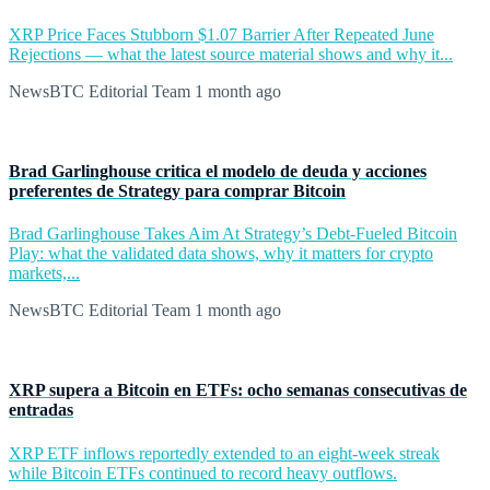
XRP Price Faces Stubborn $1.07 Barrier After Repeated June
Rejections — what the latest source material shows and why it...
NewsBTC Editorial Team
1 month ago
Brad Garlinghouse critica el modelo de deuda y acciones
preferentes de Strategy para comprar Bitcoin
Brad Garlinghouse Takes Aim At Strategy’s Debt-Fueled Bitcoin
Play: what the validated data shows, why it matters for crypto
markets,...
NewsBTC Editorial Team
1 month ago
XRP supera a Bitcoin en ETFs: ocho semanas consecutivas de
entradas
XRP ETF inflows reportedly extended to an eight-week streak
while Bitcoin ETFs continued to record heavy outflows.