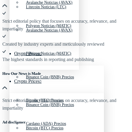
Avalanche Noticias (AVAX)
Litecoin Noticias (LTC)
Strict editorial policy that focuses on accuracy, relevance, and
Polygon Noticias (MATIC)
impartiality
Avalanche Noticias (AVAX)
Created by industry experts and meticulously reviewed
Crypto Prices
Polygon Noticias (MATIC)
The highest standards in reporting and publishing
How Our News is Made
Binance Coin (BNB) Precios
Crypto Prices
Strict editorial policy that focuses on accuracy, relevance, and
Bitcoin (BTC) Precios
Binance Coin (BNB) Precios
impartiality
Ad discliamer
Cardano (ADA) Precios
Bitcoin (BTC) Precios