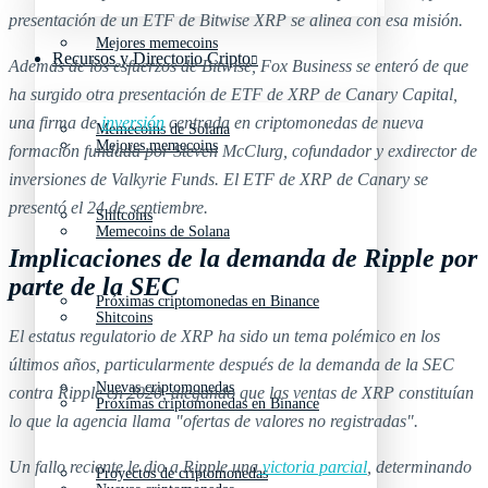
presentación de un ETF de Bitwise XRP se alinea con esa misión.
Mejores memecoins
Recursos y Directorio Cripto
Además de los esfuerzos de Bitwise, Fox Business se enteró de que
ha surgido otra presentación de ETF de XRP de Canary Capital,
una firma de
inversión
centrada en criptomonedas de nueva
Memecoins de Solana
Mejores memecoins
formación fundada por Steven McClurg, cofundador y exdirector de
inversiones de Valkyrie Funds. El ETF de XRP de Canary se
presentó el 24 de septiembre.
Shitcoins
Memecoins de Solana
Implicaciones de la demanda de Ripple por
parte de la SEC
Próximas criptomonedas en Binance
Shitcoins
El estatus regulatorio de XRP ha sido un tema polémico en los
últimos años, particularmente después de la demanda de la SEC
Nuevas criptomonedas
contra Ripple en 2020, alegando que las ventas de XRP constituían
Próximas criptomonedas en Binance
lo que la agencia llama "ofertas de valores no registradas".
Un fallo reciente le dio a Ripple una
victoria parcial
, determinando
Proyectos de criptomonedas