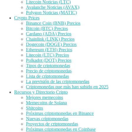
Litecoin Noticias (LTC)
Avalanche Noticias (AVAX)
Polygon Noticias (MATIC)
Crypto Prices
Binance Coin (BNB) Precios
Bitcoin (BTC) Precios
Cardano (ADA) Precios
Chainlink (LINK) Precios
Dogecoin (DOGE) Precios
Ethereum (ETH) Precios
Litecoin (LTC) Precios
Polkadot (DOT) Precios
Tipos de criptomonedas
Precio de criptomonedas
Lista de criptomonedas
La previsión de las criptomonedas
Criptomonedas que más han subido en 2025
Recursos y Directorio Cripto
Mejores memecoins
Memecoins de Solana
Shitcoins
Próximas criptomonedas en Binance
Nuevas criptomonedas
Proyectos de criptomonedas
Próximas criptomonedas en Coinbase