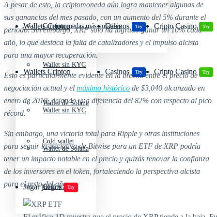
A pesar de esto, la criptomoneda aún logra mantener algunas de
sus ganancias del mes pasado, con un aumento del 5% durante el
Wallets Cripto
Casinos
Cripto Casino
Criptomonedas más volátiles
Try
Try
período. Sin embargo, XRP solo ha logrado ganar un 10% cada
año, lo que destaca la falta de catalizadores y el impulso alcista
para una mayor recuperación.
Wallet sin KYC
Wallets Cripto
Casinos
Cripto Casino
Try
Try
Esto es particularmente evidente en la brecha entre el precio de
negociación actual y el
máximo histórico
de $3,040 alcanzado en
enero de 2018, dejando una diferencia del 82% con respecto al pico
Wallet de Solana
Wallet sin KYC
récord.
Sin embargo, una victoria total para Ripple y otras instituciones
Cold wallet
para seguir la iniciativa de Bitwise para un ETF de XRP podría
Wallet de Solana
tener un impacto notable en el precio y quizás renovar la confianza
de los inversores en el token, fortaleciendo la perspectiva alcista
para el resto del año.
Jugar juegos
Cold wallet
Try
El gráfico 1D muestra que el precio de XRP tiende a la baja. F