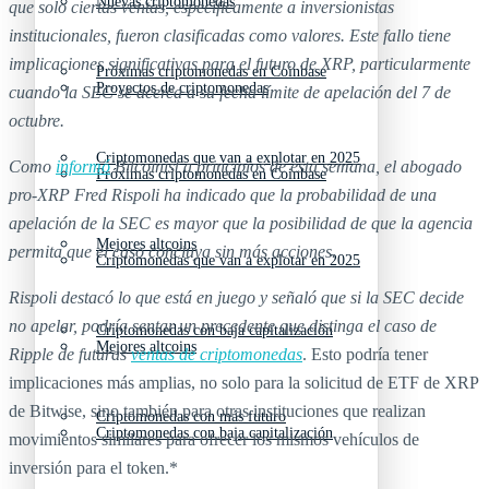
Nuevas criptomonedas
que solo ciertas ventas, específicamente a inversionistas
institucionales, fueron clasificadas como valores. Este fallo tiene
implicaciones significativas para el futuro de XRP, particularmente
Próximas criptomonedas en Coinbase
Proyectos de criptomonedas
cuando la SEC se acerca a su fecha límite de apelación del 7 de
octubre.
Criptomonedas que van a explotar en 2025
Como
informó
Bitcoinist a principios de esta semana, el abogado
Próximas criptomonedas en Coinbase
pro-XRP Fred Rispoli ha indicado que la probabilidad de una
apelación de la SEC es mayor que la posibilidad de que la agencia
Mejores altcoins
permita que el caso concluya sin más acciones.
Criptomonedas que van a explotar en 2025
Rispoli destacó lo que está en juego y señaló que si la SEC decide
no apelar, podría sentar un precedente que distinga el caso de
Criptomonedas con baja capitalización
Mejores altcoins
Ripple de futuras
ventas de criptomonedas
. Esto podría tener
implicaciones más amplias, no solo para la solicitud de ETF de XRP
de Bitwise, sino también para otras instituciones que realizan
Criptomonedas con más futuro
Criptomonedas con baja capitalización
movimientos similares para ofrecer los mismos vehículos de
inversión para el token.*