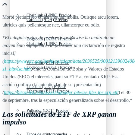
Chainlink (LINK) Precios
Morbi pretium leo et nisl aliquam mollis. Quisque arcu lorem,
Cardano (ADA) Precios
ultricies quis pellentesque nec, ullamcorper eu odio.
*
El administrador de criptoactivos Bitwise ha realizado un
Dogecoin (DOGE) Precios
Chainlink (LINK) Precios
movimiento significativo al presentar una
declaración de registro
inicial
]
(
https://www.sec.gov/Archives/edgar/data/2039525/0001213900240
Ethereum (ETH) Precios
Dogecoin (DOGE) Precios
s1_bitwise.htm
)
ante la Comisión de Bolsa y Valores de Estados
Unidos (SEC) el miércoles para su ETF al contado XRP. Esta
acción confirma la autenticidad de su
[
presentación
]
Litecoin (LTC) Precios
Ethereum (ETH) Precios
(
https://bitcoinist.com/asset-manager-bitwise-files-for-xrp-etf/
)
el 30
de septiembre, tras la especulación generalizada sobre el desarrollo.*
Polkadot (DOT) Precios
Las solicitudes de ETF de XRP ganan
Litecoin (LTC) Precios
impulso
Tipos de criptomonedas