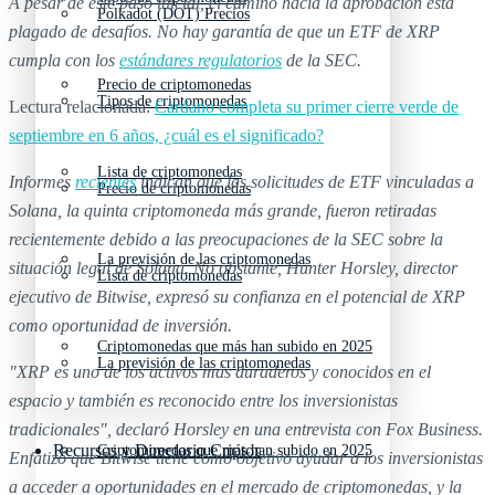
A pesar de este paso inicial, el camino hacia la aprobación está
Polkadot (DOT) Precios
plagado de desafíos. No hay garantía de que un ETF de XRP
cumpla con los
estándares regulatorios
de la SEC.
Precio de criptomonedas
Tipos de criptomonedas
Lectura relacionada:
Cardano completa su primer cierre verde de
septiembre en 6 años, ¿cuál es el significado?
Lista de criptomonedas
Informes
recientes
indican que las solicitudes de ETF vinculadas a
Precio de criptomonedas
Solana, la quinta criptomoneda más grande, fueron retiradas
recientemente debido a las preocupaciones de la SEC sobre la
La previsión de las criptomonedas
situación legal de Solana. No obstante, Hunter Horsley, director
Lista de criptomonedas
ejecutivo de Bitwise, expresó su confianza en el potencial de XRP
como oportunidad de inversión.
Criptomonedas que más han subido en 2025
La previsión de las criptomonedas
"XRP es uno de los activos más duraderos y conocidos en el
espacio y también es reconocido entre los inversionistas
tradicionales", declaró Horsley en una entrevista con Fox Business.
Recursos y Directorio Cripto
Criptomonedas que más han subido en 2025
Enfatizó que Bitwise tiene como objetivo ayudar a los inversionistas
a acceder a oportunidades en el mercado de criptomonedas, y la