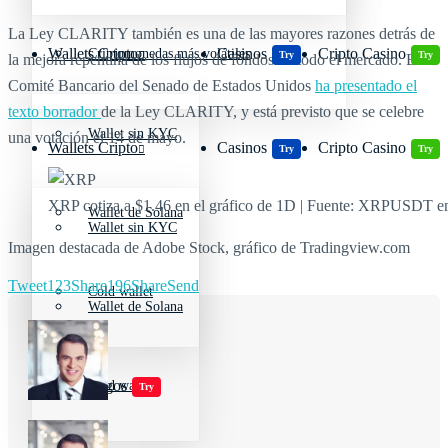
La Ley CLARITY también es una de las mayores razones detrás de
Wallets Cripto
Casinos
Cripto Casino
Criptomonedas más volátiles
Try
Try
la mejora repentina de los flujos de fondos en todo el mercado. El
Comité Bancario del Senado de Estados Unidos
ha presentado el
texto borrador
de la Ley CLARITY, y está previsto que se celebre
Wallet sin KYC
una votación el 14 de mayo.
Wallets Cripto
Casinos
Cripto Casino
Try
Try
XRP cotiza a $1.46 en el gráfico de 1D | Fuente: XRPUSDT 
Wallet de Solana
Wallet sin KYC
Imagen destacada de Adobe Stock, gráfico de Tradingview.com
Tweet
123
Share
196
Share
Send
Cold wallet
Wallet de Solana
Jugar juegos
Cold wallet
Try