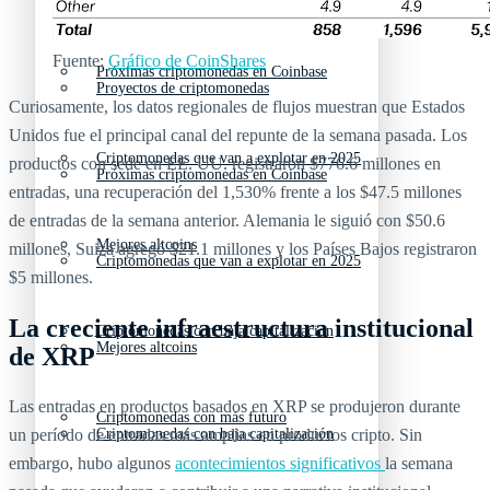
Nuevas criptomonedas
Fuente:
Gráfico de CoinShares
Próximas criptomonedas en Coinbase
Proyectos de criptomonedas
Curiosamente, los datos regionales de flujos muestran que Estados
Unidos fue el principal canal del repunte de la semana pasada. Los
Criptomonedas que van a explotar en 2025
productos con sede en EE. UU. registraron $776.6 millones en
Próximas criptomonedas en Coinbase
entradas, una recuperación del 1,530% frente a los $47.5 millones
de entradas de la semana anterior. Alemania le siguió con $50.6
Mejores altcoins
millones, Suiza agregó $21.1 millones y los Países Bajos registraron
Criptomonedas que van a explotar en 2025
$5 millones.
La creciente infraestructura institucional
Criptomonedas con baja capitalización
Mejores altcoins
de XRP
Las entradas en productos basados en XRP se produjeron durante
Criptomonedas con más futuro
un período de entradas más amplias en productos cripto. Sin
Criptomonedas con baja capitalización
embargo, hubo algunos
acontecimientos significativos
la semana