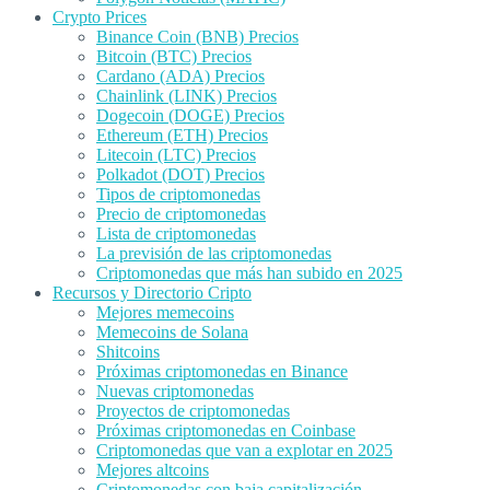
Crypto Prices
Binance Coin (BNB) Precios
Bitcoin (BTC) Precios
Cardano (ADA) Precios
Chainlink (LINK) Precios
Dogecoin (DOGE) Precios
Ethereum (ETH) Precios
Litecoin (LTC) Precios
Polkadot (DOT) Precios
Tipos de criptomonedas
Precio de criptomonedas
Lista de criptomonedas
La previsión de las criptomonedas
Criptomonedas que más han subido en 2025
Recursos y Directorio Cripto
Mejores memecoins
Memecoins de Solana
Shitcoins
Próximas criptomonedas en Binance
Nuevas criptomonedas
Proyectos de criptomonedas
Próximas criptomonedas en Coinbase
Criptomonedas que van a explotar en 2025
Mejores altcoins
Criptomonedas con baja capitalización