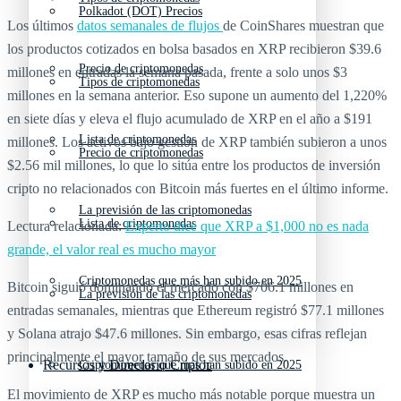
Polkadot (DOT) Precios
Los últimos
datos semanales de flujos
de CoinShares muestran que
los productos cotizados en bolsa basados en XRP recibieron $39.6
Precio de criptomonedas
millones en entradas la semana pasada, frente a solo unos $3
Tipos de criptomonedas
millones en la semana anterior. Eso supone un aumento del 1,220%
en siete días y eleva el flujo acumulado de XRP en el año a $191
Lista de criptomonedas
millones. Los activos bajo gestión de XRP también subieron a unos
Precio de criptomonedas
$2.56 mil millones, lo que lo sitúa entre los productos de inversión
cripto no relacionados con Bitcoin más fuertes en el último informe.
La previsión de las criptomonedas
Lista de criptomonedas
Lectura relacionada:
Experto dice que XRP a $1,000 no es nada
grande, el valor real es mucho mayor
Criptomonedas que más han subido en 2025
Bitcoin siguió dominando el mercado con $706.1 millones en
La previsión de las criptomonedas
entradas semanales, mientras que Ethereum registró $77.1 millones
y Solana atrajo $47.6 millones. Sin embargo, esas cifras reflejan
principalmente el mayor tamaño de sus mercados.
Recursos y Directorio Cripto
Criptomonedas que más han subido en 2025
El movimiento de XRP es mucho más notable porque muestra un