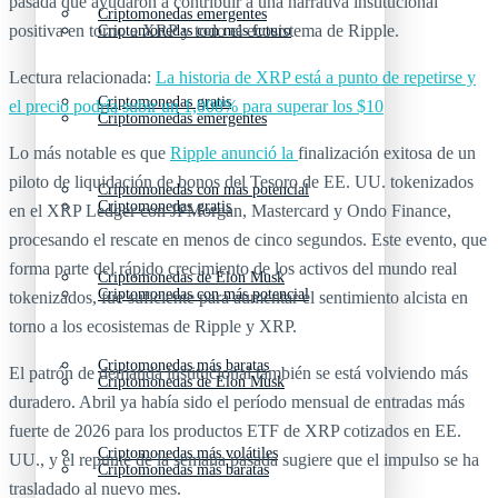
pasada que ayudaron a contribuir a una narrativa institucional
Criptomonedas emergentes
positiva en torno a XRP y todo el ecosistema de Ripple.
Criptomonedas con más futuro
Lectura relacionada:
La historia de XRP está a punto de repetirse y
Criptomonedas gratis
el precio podría subir un 1,008% para superar los $10
Criptomonedas emergentes
Lo más notable es que
Ripple anunció la
finalización exitosa de un
piloto de liquidación de bonos del Tesoro de EE. UU. tokenizados
Criptomonedas con más potencial
Criptomonedas gratis
en el XRP Ledger con JPMorgan, Mastercard y Ondo Finance,
procesando el rescate en menos de cinco segundos. Este evento, que
forma parte del rápido crecimiento de los activos del mundo real
Criptomonedas de Elon Musk
Criptomonedas con más potencial
tokenizados, fue suficiente para aumentar el sentimiento alcista en
torno a los ecosistemas de Ripple y XRP.
Criptomonedas más baratas
El patrón de demanda institucional también se está volviendo más
Criptomonedas de Elon Musk
duradero. Abril ya había sido el período mensual de entradas más
fuerte de 2026 para los productos ETF de XRP cotizados en EE.
Criptomonedas más volátiles
UU., y el repunte de la semana pasada sugiere que el impulso se ha
Criptomonedas más baratas
trasladado al nuevo mes.