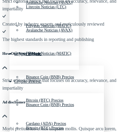
Strict editorial policy that focuses on accuracy, relevance, and
Avalanche Noticias (AVAX)
Litecoin Noticias (LTC)
impartiality
Created by industry experts and meticulously reviewed
Polygon Noticias (MATIC)
Avalanche Noticias (AVAX)
The highest standards in reporting and publishing
Crypto Prices
Polygon Noticias (MATIC)
How Our News is Made
Binance Coin (BNB) Precios
Strict editorial policy that focuses on accuracy, relevance, and
Crypto Prices
impartiality
Bitcoin (BTC) Precios
Ad discliamer
Binance Coin (BNB) Precios
Cardano (ADA) Precios
Bitcoin (BTC) Precios
Morbi pretium leo et nisl aliquam mollis. Quisque arcu lorem,