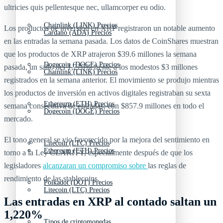
ultricies quis pellentesque nec, ullamcorper eu odio.
Chainlink (LINK) Precios
Los productos de inversión en XRP registraron un notable aumento
Cardano (ADA) Precios
en las entradas la semana pasada. Los datos de CoinShares muestran
que los productos de XRP atrajeron $39.6 millones la semana
Dogecoin (DOGE) Precios
pasada, un salto del 1,220% frente a los modestos $3 millones
Chainlink (LINK) Precios
registrados en la semana anterior. El movimiento se produjo mientras
los productos de inversión en activos digitales registraban su sexta
Ethereum (ETH) Precios
semana consecutiva de entradas, con $857.9 millones en todo el
Dogecoin (DOGE) Precios
mercado.
El tono general se vio favorecido por la mejora del sentimiento en
Litecoin (LTC) Precios
Ethereum (ETH) Precios
torno a la Ley CLARITY, especialmente después de que los
legisladores
alcanzaran un compromiso sobre
las reglas de
rendimiento de las stablecoins.
Polkadot (DOT) Precios
Litecoin (LTC) Precios
Las entradas en XRP al contado saltan un
1,220%
Tipos de criptomonedas