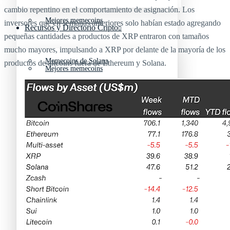
cambio repentino en el comportamiento de asignación. Los
Mejores memecoins
inversores que en semanas anteriores solo habían estado agregando
Recursos y Directorio Cripto
pequeñas cantidades a productos de XRP entraron con tamaños
mucho mayores, impulsando a XRP por delante de la mayoría de los
Memecoins de Solana
productos de altcoins fuera de Ethereum y Solana.
Mejores memecoins
Shitcoins
Memecoins de Solana
Próximas criptomonedas en Binance
Shitcoins
Nuevas criptomonedas
Próximas criptomonedas en Binance
Proyectos de criptomonedas