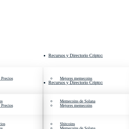
Recursos y Directorio Cripto
 Precios
Mejores memecoins
Recursos y Directorio Cripto
os
Memecoins de Solana
 Precios
Mejores memecoins
ios
Shitcoins
os
Memecoins de Solana