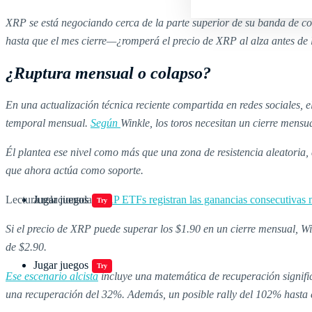
XRP se está negociando cerca de la parte superior de su banda de co
hasta que el mes cierre—¿romperá el precio de XRP al alza antes de 
¿Ruptura mensual o colapso?
En una actualización técnica reciente compartida en redes sociales,
temporal mensual.
Según
Winkle, los toros necesitan un cierre mensu
Él plantea ese nivel como más que una zona de resistencia aleatoria
que ahora actúa como soporte.
Lectura relacionada:
XRP ETFs registran las ganancias consecutivas
Jugar juegos
Try
Si el precio de XRP puede superar los $1.90 en un cierre mensual, Wi
de $2.90.
Jugar juegos
Try
Ese escenario alcista
incluye una matemática de recuperación signific
una recuperación del 32%. Además, un posible rally del 102% hasta e