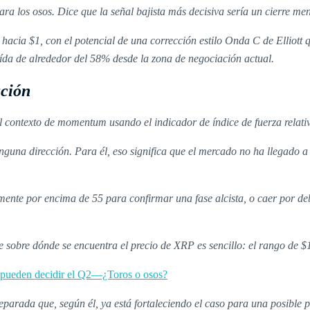
ra los osos. Dice que la señal bajista más decisiva sería un cierre me
acia $1, con el potencial de una corrección estilo Onda C de Elliott 
aída de alrededor del 58% desde la zona de negociación actual.
ación
 el contexto de momentum usando el indicador de índice de fuerza relati
nguna dirección. Para él, eso significa que el mercado no ha llegado
ente por encima de 55 para confirmar una fase alcista, o caer por deba
 sobre dónde se encuentra el precio de XRP es sencillo: el rango de $1
e pueden decidir el Q2—¿Toros o osos?
 separada que, según él, ya está fortaleciendo el caso para una posible