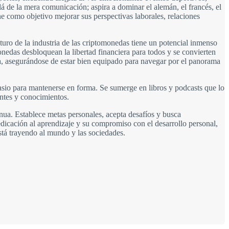
lá de la mera comunicación; aspira a dominar el alemán, el francés, el
ne como objetivo mejorar sus perspectivas laborales, relaciones
turo de la industria de las criptomonedas tiene un potencial inmenso
edas desbloquean la libertad financiera para todos y se convierten
ora, asegurándose de estar bien equipado para navegar por el panorama
io para mantenerse en forma. Se sumerge en libros y podcasts que lo
ntes y conocimientos.
ua. Establece metas personales, acepta desafíos y busca
dicación al aprendizaje y su compromiso con el desarrollo personal,
stá trayendo al mundo y las sociedades.