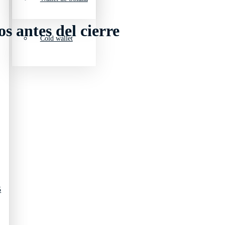
s antes del cierre
Cold wallet
5