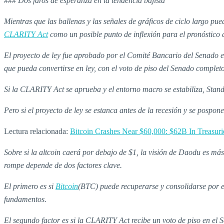
###
Dos faros de esperanza en la tendencia bajista
Mientras que las ballenas y las señales de gráficos de ciclo largo pue
CLARITY Act
como un posible punto de inflexión para el pronóstico 
El proyecto de ley fue aprobado por el Comité Bancario del Senado el
que pueda convertirse en ley, con el voto de piso del Senado complet
Si la CLARITY Act se aprueba y el entorno macro se estabiliza, Stan
Pero si el proyecto de ley se estanca antes de la recesión y se pospo
Lectura relacionada:
Bitcoin Crashes Near $60,000: $62B In Treasuri
Sobre si la altcoin caerá por debajo de $1, la visión de Daodu es más 
rompe depende de dos factores clave.
El primero es si
Bitcoin
(BTC) puede recuperarse y consolidarse por e
fundamentos.
El segundo factor es si la CLARITY Act recibe un voto de piso en el Se