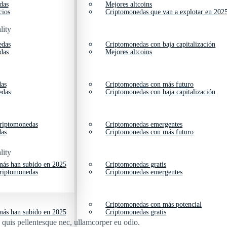
das
Mejores altcoins
cios
Criptomonedas que van a explotar en 202
lity
edas
Criptomonedas con baja capitalización
das
Mejores altcoins
das
Criptomonedas con más futuro
edas
Criptomonedas con baja capitalización
criptomonedas
Criptomonedas emergentes
das
Criptomonedas con más futuro
lity
ás han subido en 2025
Criptomonedas gratis
criptomonedas
Criptomonedas emergentes
Criptomonedas con más potencial
ás han subido en 2025
Criptomonedas gratis
s quis pellentesque nec, ullamcorper eu odio.