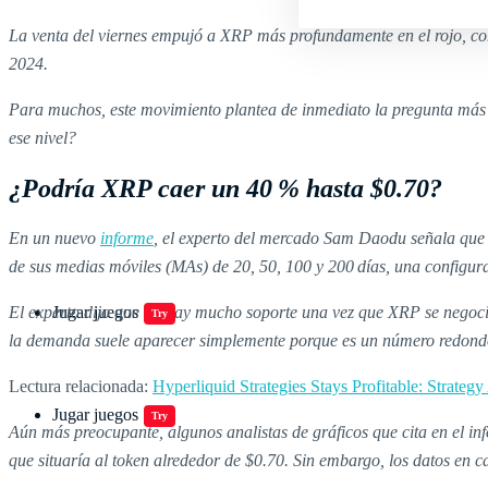
La venta del viernes empujó a XRP más profundamente en el rojo, com
2024.
Para muchos, este movimiento plantea de inmediato la pregunta más i
ese nivel?
¿Podría XRP caer un 40 % hasta $0.70?
En un nuevo
informe
, el experto del mercado Sam Daodu señala que 
de sus medias móviles (MAs) de 20, 50, 100 y 200 días, una configura
El experto dijo que no hay mucho soporte una vez que XRP se negocia
Jugar juegos
Try
la demanda suele aparecer simplemente porque es un número redond
Lectura relacionada:
Hyperliquid Strategies Stays Profitable: Strate
Jugar juegos
Try
Aún más preocupante, algunos analistas de gráficos que cita en el in
que situaría al token alrededor de $0.70. Sin embargo, los datos en c