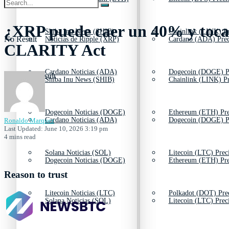
¿XRP puede caer un 40% y tocar 
Shiba Inu News (SHIB)
Chainlink (LINK) Pr
No Result
Noticias de Ripple (XRP)
Cardano (ADA) Prec
CLARITY Act
Cardano Noticias (ADA)
Dogecoin (DOGE) P
View All Result
Shiba Inu News (SHIB)
Chainlink (LINK) Pr
Dogecoin Noticias (DOGE)
Ethereum (ETH) Pre
Cardano Noticias (ADA)
Dogecoin (DOGE) P
Ronaldo Marquez
Last Updated: June 10, 2026 3:19 pm
4 mins read
Solana Noticias (SOL)
Litecoin (LTC) Prec
Dogecoin Noticias (DOGE)
Ethereum (ETH) Pre
Reason to trust
Litecoin Noticias (LTC)
Polkadot (DOT) Pre
Solana Noticias (SOL)
Litecoin (LTC) Prec