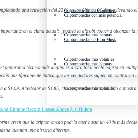
pletando una retracción del 22 % en los últimos 30 días y llevando e
Criptomonedas de Elon Musk
Criptomonedas con más potencial
mportante en el clima actual: ¿podría la altcoin volver a alcanzar la
Criptomonedas más baratas
Criptomonedas de Elon Musk
Criptomonedas más volátiles
Criptomonedas más baratas
el panorama técnico más amplio es ahora totalmente bajista en múlti
ción que típicamente indica que los vendedores siguen en control sin i
 a $1.09. Alrededor de $1.05, los compradores han tendido a mostrar i
Criptomonedas más volátiles
o.
gy And Bitmine Record Losses Above $10 Billion
forme creen que la criptomoneda podría caer hasta un 40 % más desde lo
adena cuentan una historia diferente.