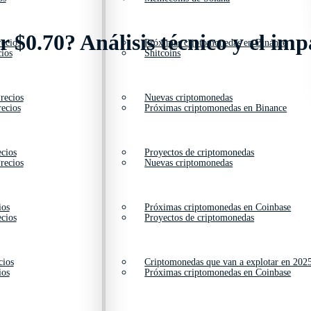
$0.70? Análisis técnico y el imp
ecios
Próximas criptomonedas en Binance
ios
Shitcoins
recios
Nuevas criptomonedas
ecios
Próximas criptomonedas en Binance
cios
Proyectos de criptomonedas
recios
Nuevas criptomonedas
ios
Próximas criptomonedas en Coinbase
cios
Proyectos de criptomonedas
cios
Criptomonedas que van a explotar en 202
ios
Próximas criptomonedas en Coinbase