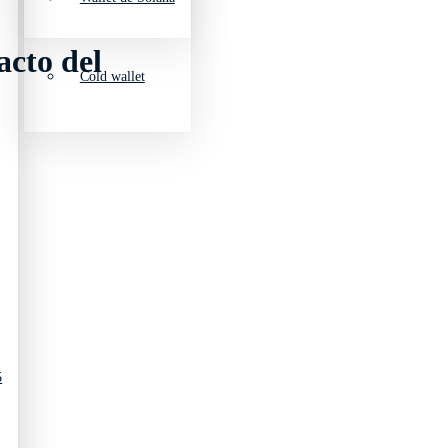
acto del
Cold wallet
5