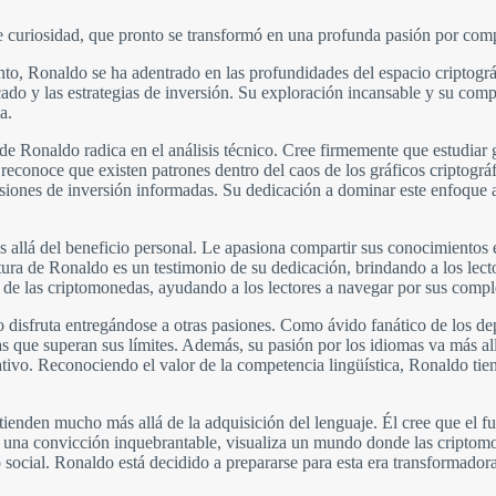
 curiosidad, que pronto se transformó en una profunda pasión por comp
to, Ronaldo se ha adentrado en las profundidades del espacio criptográf
ado y las estrategias de inversión. Su exploración incansable y su comp
a.
s de Ronaldo radica en el análisis técnico. Cree firmemente que estudiar
conoce que existen patrones dentro del caos de los gráficos criptográfic
iones de inversión informadas. Su dedicación a dominar este enfoque an
allá del beneficio personal. Le apasiona compartir sus conocimientos 
tura de Ronaldo es un testimonio de su dedicación, brindando a los lector
a de las criptomonedas, ayudando a los lectores a navegar por sus comp
disfruta entregándose a otras pasiones. Como ávido fanático de los dep
tas que superan sus límites. Además, su pasión por los idiomas va más al
ativo. Reconociendo el valor de la competencia lingüística, Ronaldo tie
ienden mucho más allá de la adquisición del lenguaje. Él cree que el fu
 una convicción inquebrantable, visualiza un mundo donde las criptomon
to social. Ronaldo está decidido a prepararse para esta era transformad