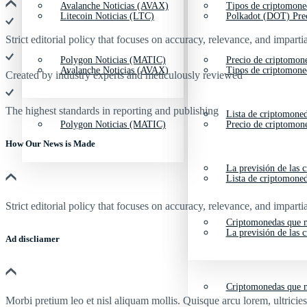
Avalanche Noticias (AVAX)
Tipos de criptomone
Litecoin Noticias (LTC)
Polkadot (DOT) Pre
Strict editorial policy that focuses on accuracy, relevance, and impartia
Polygon Noticias (MATIC)
Precio de criptomon
Avalanche Noticias (AVAX)
Tipos de criptomone
Created by industry experts and meticulously reviewed
The highest standards in reporting and publishing
Lista de criptomone
Polygon Noticias (MATIC)
Precio de criptomon
How Our News is Made
La previsión de las 
Lista de criptomone
Strict editorial policy that focuses on accuracy, relevance, and impartia
Criptomonedas que m
La previsión de las 
Ad discliamer
Criptomonedas que m
Morbi pretium leo et nisl aliquam mollis. Quisque arcu lorem, ultricie