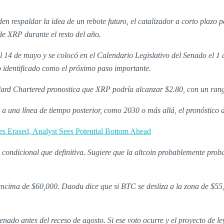
den respaldar la idea de un rebote futuro, el catalizador a corto plazo
de XRP durante el resto del año.
 14 de mayo y se colocó en el Calendario Legislativo del Senado el 1 de
o identificado como el próximo paso importante.
dard Chartered pronostica que XRP podría alcanzar $2.80, con un rango
ne a una línea de tiempo posterior, como 2030 o más allá, el pronóstico 
es Erased, Analyst Sees Potential Bottom Ahead
condicional que definitiva. Sugiere que la altcoin probablemente probará
ncima de $60,000. Daodu dice que si BTC se desliza a la zona de $55
nado antes del receso de agosto. Si ese voto ocurre y el proyecto de ley