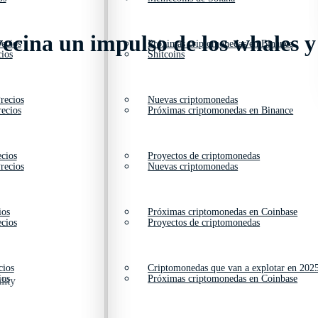
vecina un impulso de los whales 
ecios
Próximas criptomonedas en Binance
ios
Shitcoins
recios
Nuevas criptomonedas
ecios
Próximas criptomonedas en Binance
cios
Proyectos de criptomonedas
recios
Nuevas criptomonedas
ios
Próximas criptomonedas en Coinbase
cios
Proyectos de criptomonedas
cios
Criptomonedas que van a explotar en 202
ios
Próximas criptomonedas en Coinbase
lity