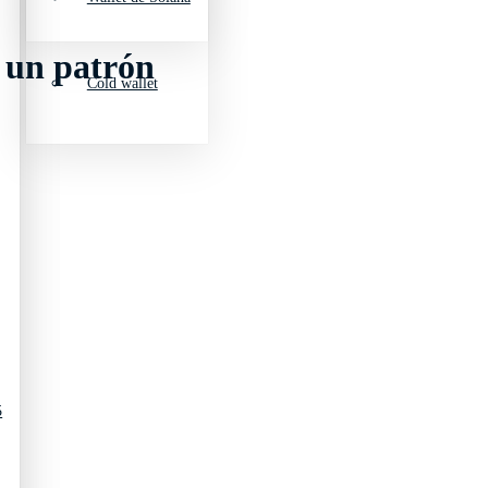
y un patrón
Cold wallet
5