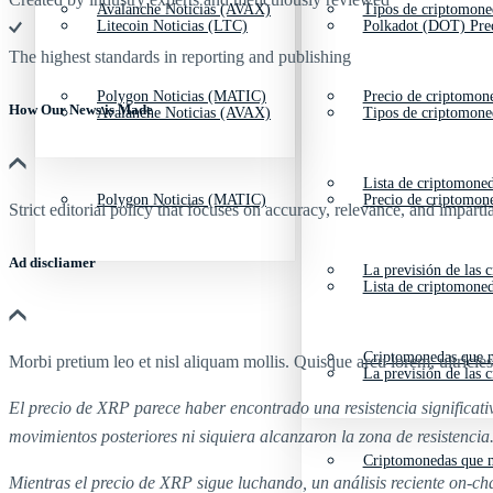
Avalanche Noticias (AVAX)
Tipos de criptomone
Litecoin Noticias (LTC)
Polkadot (DOT) Pre
The highest standards in reporting and publishing
Polygon Noticias (MATIC)
Precio de criptomon
How Our News is Made
Avalanche Noticias (AVAX)
Tipos de criptomone
Lista de criptomone
Polygon Noticias (MATIC)
Precio de criptomon
Strict editorial policy that focuses on accuracy, relevance, and impartia
Ad discliamer
La previsión de las 
Lista de criptomone
Criptomonedas que m
Morbi pretium leo et nisl aliquam mollis. Quisque arcu lorem, ultricie
La previsión de las 
El precio de XRP parece haber encontrado una resistencia significati
movimientos posteriores ni siquiera alcanzaron la zona de resistencia
Criptomonedas que m
Mientras el precio de XRP sigue luchando, un análisis reciente on‑ch