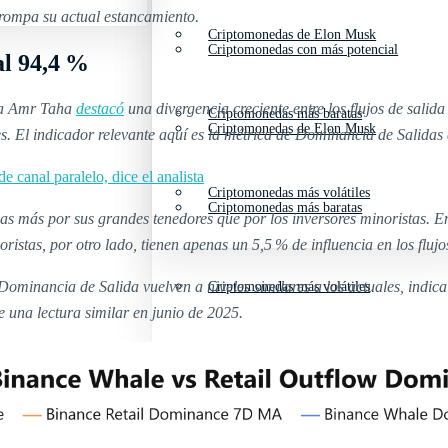
 rompa su actual estancamiento.
Criptomonedas de Elon Musk
Criptomonedas con más potencial
al 94,4 %
sta Amr Taha
destacó
una divergencia creciente entre los flujos de salid
Criptomonedas más baratas
Criptomonedas de Elon Musk
 El indicador relevante aquí es la métrica de Dominancia de Salidas 
 canal paralelo, dice el analista
Criptomonedas más volátiles
Criptomonedas más baratas
das más por sus grandes tenedores que por los inversores minoristas. 
ristas, por otro lado, tienen apenas un 5,5 % de influencia en los flu
 Dominancia de Salida vuelven a niveles similares a los actuales, indi
Criptomonedas más volátiles
 una lectura similar en junio de 2025.