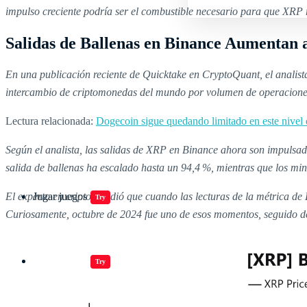
impulso creciente podría ser el combustible necesario para que XRP
Salidas de Ballenas en Binance Aumentan 
En una publicación reciente de Quicktake en CryptoQuant, el anali
intercambio de criptomonedas del mundo por volumen de operaciones.
Lectura relacionada:
Dogecoin sigue quedando limitado en este nivel de
Según el analista, las salidas de XRP en Binance ahora son impulsa
salida de ballenas ha escalado hasta un 94,4 %, mientras que los mino
El experto en cripto añadió que cuando las lecturas de la métrica de
Jugar juegos
Try
Curiosamente, octubre de 2024 fue uno de esos momentos, seguido de
Jugar juegos
Try