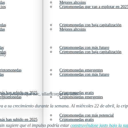
das
Mejores altcoins
cios
Criptomonedas que van a explotar en 202
edas
Criptomonedas con baja capitalización
das
Mejores altcoins
das
Criptomonedas con más futuro
edas
Criptomonedas con baja capitalización
lity
criptomonedas
Criptomonedas emergentes
das
Criptomonedas con más futuro
ás han subido en 2025
Criptomonedas gratis
s quis pellentesque nec, ullamcorper eu odio.
criptomonedas
Criptomonedas emergentes
va a su crecimiento durante la semana. Al miércoles 22 de abril, la cr
.
Criptomonedas con más potencial
ás han subido en 2025
Criptomonedas gratis
ain sugiere que el impulso podría estar
construyéndose justo bajo la sup