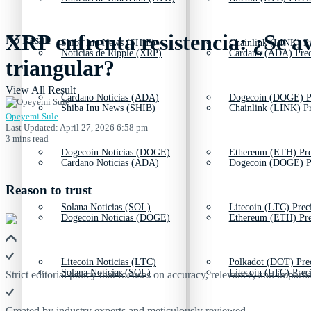
XRP enfrenta resistencia: ¿Se a
No Result
Shiba Inu News (SHIB)
Chainlink (LINK) Pr
Noticias de Ripple (XRP)
Cardano (ADA) Prec
triangular?
View All Result
Cardano Noticias (ADA)
Dogecoin (DOGE) P
Shiba Inu News (SHIB)
Chainlink (LINK) Pr
Opeyemi Sule
Last Updated: April 27, 2026 6:58 pm
3 mins read
Dogecoin Noticias (DOGE)
Ethereum (ETH) Pre
Cardano Noticias (ADA)
Dogecoin (DOGE) P
Reason to trust
Solana Noticias (SOL)
Litecoin (LTC) Prec
Dogecoin Noticias (DOGE)
Ethereum (ETH) Pre
Litecoin Noticias (LTC)
Polkadot (DOT) Pre
Solana Noticias (SOL)
Litecoin (LTC) Prec
Strict editorial policy that focuses on accuracy, relevance, and impartia
Created by industry experts and meticulously reviewed