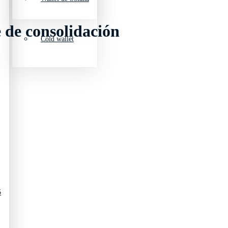
e de consolidación
Cold wallet
5