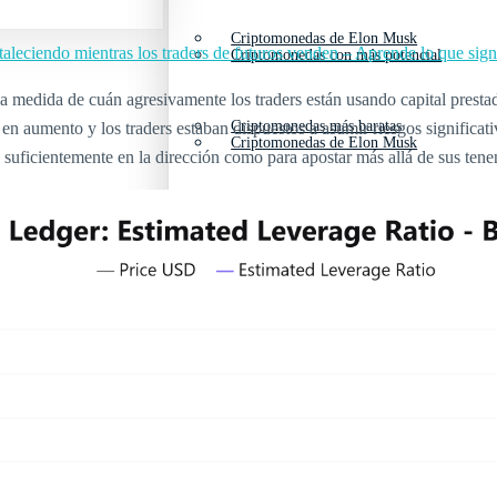
Criptomonedas de Elon Musk
aleciendo mientras los traders de futuros venden – Aprende lo que sign
Criptomonedas con más potencial
 medida de cuán agresivamente los traders están usando capital prestad
Criptomonedas más baratas
en aumento y los traders estaban dispuestos a asumir riesgos significat
Criptomonedas de Elon Musk
o suficientemente en la dirección como para apostar más allá de sus tene
Criptomonedas más volátiles
Criptomonedas más baratas
Criptomonedas más volátiles