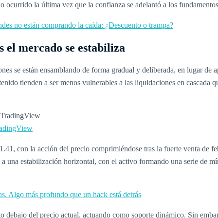
lo ocurrido la última vez que la confianza se adelantó a los fundamentos
andes no están comprando la caída: ¿Descuento o trampa?
 el mercado se estabiliza
ones se están ensamblando de forma gradual y deliberada, en lugar de a
nido tienden a ser menos vulnerables a las liquidaciones en cascada q
adingView
.41, con la acción del precio comprimiéndose tras la fuerte venta de fe
 a una estabilización horizontal, con el activo formando una serie de mí
ías. Algo más profundo que un hack está detrás
sto debajo del precio actual, actuando como soporte dinámico. Sin emb