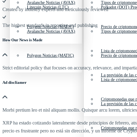
Avalanche Noticias (AVAX)
Tipos de criptomone
Litecoin Noticias (LTC)
Polkadot (DOT) Pre
Created by industry experts and meticulously reviewed
The highest standards in reporting and publishing
Polygon Noticias (MATIC)
Precio de criptomon
Avalanche Noticias (AVAX)
Tipos de criptomone
How Our News is Made
Lista de criptomone
Polygon Noticias (MATIC)
Precio de criptomon
Strict editorial policy that focuses on accuracy, relevance, and impartia
La previsión de las 
Lista de criptomone
Ad discliamer
Criptomonedas que m
La previsión de las 
Morbi pretium leo et nisl aliquam mollis. Quisque arcu lorem, ultricie
XRP ha estado cotizando lateralmente desde principios de febrero, at
Criptomonedas que m
precio es frustrante pero no está sin dirección, y un informe de Cryp