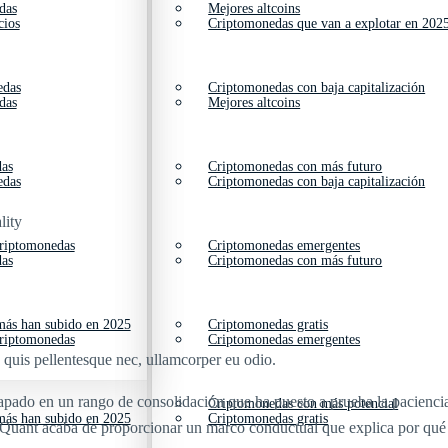
das
Mejores altcoins
cios
Criptomonedas que van a explotar en 202
edas
Criptomonedas con baja capitalización
das
Mejores altcoins
das
Criptomonedas con más futuro
edas
Criptomonedas con baja capitalización
lity
criptomonedas
Criptomonedas emergentes
das
Criptomonedas con más futuro
ás han subido en 2025
Criptomonedas gratis
criptomonedas
Criptomonedas emergentes
s quis pellentesque nec, ullamcorper eu odio.
rapado en un rango de consolidación que ha puesto a prueba la pacienci
Criptomonedas con más potencial
ás han subido en 2025
Criptomonedas gratis
toQuant acaba de proporcionar un marco conductual que explica por qué el