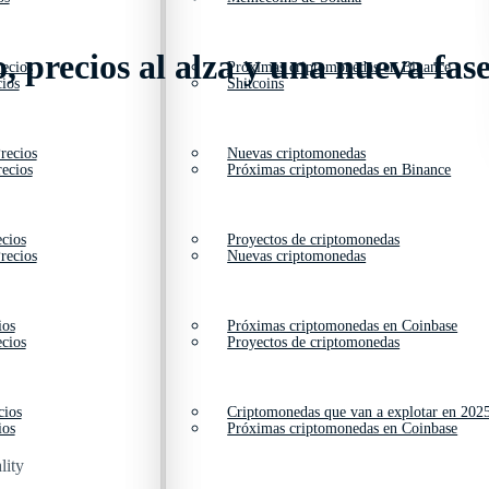
, precios al alza y una nueva fas
ecios
Próximas criptomonedas en Binance
ios
Shitcoins
recios
Nuevas criptomonedas
ecios
Próximas criptomonedas en Binance
cios
Proyectos de criptomonedas
recios
Nuevas criptomonedas
ios
Próximas criptomonedas en Coinbase
cios
Proyectos de criptomonedas
cios
Criptomonedas que van a explotar en 202
ios
Próximas criptomonedas en Coinbase
lity