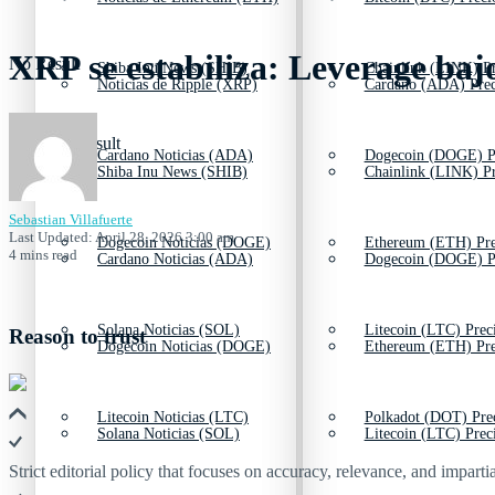
XRP se estabiliza: Leverage bajo
No Result
Shiba Inu News (SHIB)
Chainlink (LINK) Pr
Noticias de Ripple (XRP)
Cardano (ADA) Prec
View All Result
Cardano Noticias (ADA)
Dogecoin (DOGE) P
Shiba Inu News (SHIB)
Chainlink (LINK) Pr
Sebastian Villafuerte
Last Updated: April 28, 2026 3:00 am
Dogecoin Noticias (DOGE)
Ethereum (ETH) Pre
4 mins read
Cardano Noticias (ADA)
Dogecoin (DOGE) P
Solana Noticias (SOL)
Litecoin (LTC) Prec
Reason to trust
Dogecoin Noticias (DOGE)
Ethereum (ETH) Pre
Litecoin Noticias (LTC)
Polkadot (DOT) Pre
Solana Noticias (SOL)
Litecoin (LTC) Prec
Strict editorial policy that focuses on accuracy, relevance, and impartia