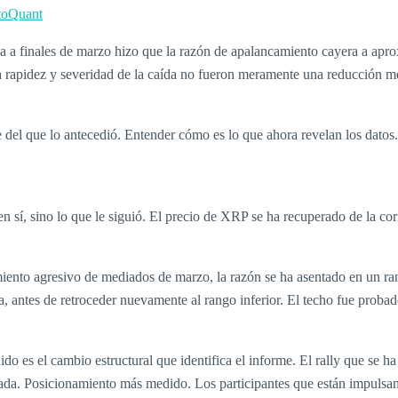
toQuant
a a finales de marzo hizo que la razón de apalancamiento cayera a apr
 rapidez y severidad de la caída no fueron meramente una reducción me
 del que lo antecedió. Entender cómo es lo que ahora revelan los datos.
n sí, sino lo que le siguió. El precio de XRP se ha recuperado de la co
amiento agresivo de mediados de marzo, la razón se ha asentado en un r
antes de retroceder nuevamente al rango inferior. El techo fue probado
do es el cambio estructural que identifica el informe. El rally que se 
tada. Posicionamiento más medido. Los participantes que están impulsa