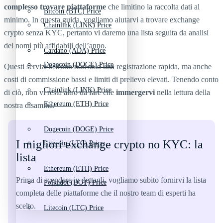
complesso trovare piattaforme
che limitino la raccolta dati al
Bitcoin (BTC) Price
minimo. In questa guida, vogliamo aiutarvi a trovare exchange
Chainlink (LINK) Price
crypto senza KYC, pertanto vi daremo una lista seguita da analisi
dei nomi più affidabili dell’anno.
Cardano (ADA) Price
Dogecoin (DOGE) Price
Questi servizi offrono non solo una registrazione rapida, ma anche
costi di commissione bassi e limiti di prelievo elevati. Tenendo conto
Chainlink (LINK) Price
di ciò, non vi resta altro da fare che
immergervi
nella lettura della
Ethereum (ETH) Price
nostra disamina.
Dogecoin (DOGE) Price
I migliori exchange crypto no KYC: la
Litecoin (LTC) Price
lista
Ethereum (ETH) Price
Prima di scendere in dettagli, vogliamo subito fornirvi la lista
Polkadot (DOT) Price
completa delle piattaforme che il nostro team di esperti ha
scelto.
Litecoin (LTC) Price