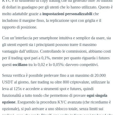
KYC e lo strumento di copy trading che ha generato oltre 50 milioni
di dollari in guadagno per gli utenti che lo hanno utilizzato. Questo è
molto adattabile grazie a
impostazioni personalizzabili
che
includono il margine fisso, la replicazione spot con griglia e il
rapporto di posizione.
Con un’interfaccia per smartphone intuitiva e semplice da usare, sia
gli utenti esperti sia i principianti possono trarre il massimo
vantaggio dall’utilizzo. Controllando le commissioni, abbiamo costi
per il trading spot pari a 0,1%, mentre per quanto riguarda i futures
questi
oscillano
tra lo 0,02 e lo 0,05%: davvero competitivi.
Senza verifica è possibile prelevare fino a un massimo di 20.000
USDT al giorno, fare trading su oltre 800 criptovalute, utilizzare la
leva al 125x e accedere a strumenti spot e futures, quindi
funzionalità a tutto tondo che permettono di provare
ogni singola
opzione
. Eseguendo la procedura KYC avanzata (che ricordiamo è
opzionale), si può arrivare a uno sblocco totale, senza limiti sui