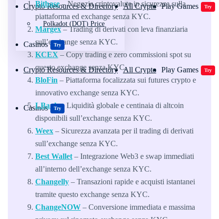
Bitbase
– Negozia criptovalute in sicurezza sulla
Crypto Resources & Directory
All Crypto
Play Games
Try
piattaforma ed exchange senza KYC.
Polkadot (DOT) Price
Margex
– Trading di derivati con leva finanziaria
sull’exchange senza KYC.
Casinos
Try
KCEX
– Copy trading e zero commissioni spot su
questo exchange senza KYC.
Crypto Resources & Directory
All Crypto
Play Games
Try
BloFin
– Piattaforma focalizzata sui futures crypto e
innovativo exchange senza KYC.
LBank
– Liquidità globale e centinaia di altcoin
Casinos
Try
disponibili sull’exchange senza KYC.
Weex
– Sicurezza avanzata per il trading di derivati
sull’exchange senza KYC.
Best Wallet
– Integrazione Web3 e swap immediati
all’interno dell’exchange senza KYC.
Changelly
– Transazioni rapide e acquisti istantanei
tramite questo exchange senza KYC.
ChangeNOW
– Conversione immediata e massima