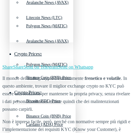
Avalanche News (AVAX)
Litecoin News (LTC)
Polygon News (MATIC)
Avalanche News (AVAX)
Crypto Prices
Polygon News (MATIC)
Share
Share
Send on Telegram
Send on Whatsapp
Binance Coin (BNB) Price
Il mondo del trading crypto è estremamente
frenetico e volatile
. In
questo ambiente, trovare il miglior exchange crypto no KYC può
Crypto Prices
essere una soluzione per mantenere la propria privacy, senza rivelare
i dati personali online ed evitare quindi che dei malintenzionati
Bitcoin (BTC) Price
possano carpirli.
Binance Coin (BNB) Price
Non è impresa facile, però, perché con normative sempre più rigidi e
Cardano (ADA) Price
l’implementazione dei requisiti KYC (Know your Customer), è