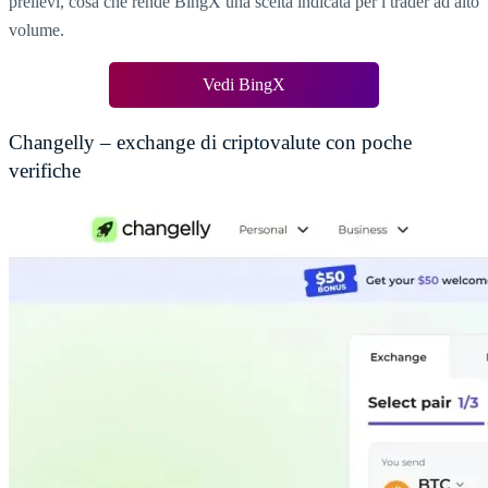
prelievi, cosa che rende BingX una scelta indicata per i trader ad alto
volume.
Vedi BingX
Changelly – exchange di criptovalute con poche
verifiche