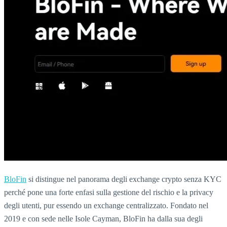
BloFin
si distingue nel panorama degli exchange crypto senza KYC
perché pone una forte enfasi sulla gestione del rischio e la privacy
degli utenti, pur essendo un exchange centralizzato. Fondato nel
2019 e con sede nelle Isole Cayman, BloFin ha dalla sua degli