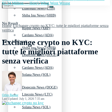
$1.34 Million — Here's What Went Wrong
Ethereum News (ETH)
Shiba Inu News (SHIB)
No Result
Home
Exchange crypto no KYC: tutte le migliori piattaforme senza
Ripple News (XRP)
verifica
Cardano News (ADA)
Exchange crypto no KYC:
View All Result
Shiba Inu News (SHIB)
tutte le migliori piattaforme
Dogecoin News (DOGE)
senza verifica
Cardano News (ADA)
Solana News (SOL)
Dogecoin News (DOGE)
Litecoin News (LTC)
Orfeo Barone
Last Updated: July 1, 2026 7:35 am
Solana News (SOL)