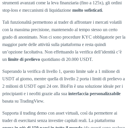
strumenti avanzati come la leva finanziaria (fino a 125x), gli ordini
stop-loss e meccanismi di liquidazione
molto sofisticati
.
Tali funzionalità permettono ai trader di affrontare i mercati volatili
con la massima precisione, mantenendo al tempo stesso un certo
grado di anonimato. Non ci sono procedure KYC obbligatorie per la
maggior parte delle attività sulla piattaforma e resta quindi
un’opzione facoltativa. Non effettuando la verifica dell’identità c’è
un
limite di prelievo
quotidiano di 20.000 USDT.
Superando la verifica di livello 1, questo limite sale a 1 milione di
USDT al giorno, mentre quella di livello 2 porta i limiti di prelievo a
2 milioni di USDT ogni 24 ore. BloFin è una soluzione ideale per i
principianti e i neofiti grazie alla sua
interfaccia personalizzabile
basata su TradingView.
Supporta il trading demo con asset virtuali, così da permettere ai
trader di esercitarsi senza investire capitali reali. La piattaforma
opera in più di 150 paesi in tutto il mondo
(da questi sono escluse