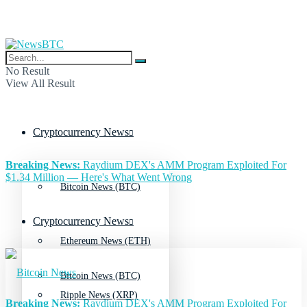
No Result
View All Result
Cryptocurrency News
Breaking News:
Raydium DEX's AMM Program Exploited For
$1.34 Million — Here's What Went Wrong
Bitcoin News (BTC)
Cryptocurrency News
Ethereum News (ETH)
Bitcoin News (BTC)
Ripple News (XRP)
Breaking News:
Raydium DEX's AMM Program Exploited For