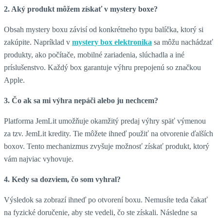
2. Aký produkt môžem získať v mystery boxe?
Obsah mystery boxu závisí od konkrétneho typu balíčka, ktorý si
zakúpite. Napríklad v
mystery box elektronika
sa môžu nachádzať
produkty, ako počítače, mobilné zariadenia, slúchadla a iné
príslušenstvo. Každý box garantuje výhru prepojenú so značkou
Apple.
3. Čo ak sa mi výhra nepáči alebo ju nechcem?
Platforma JemLit umožňuje okamžitý predaj výhry späť výmenou
za tzv. JemLit kredity. Tie môžete ihneď použiť na otvorenie ďalších
boxov. Tento mechanizmus zvyšuje možnosť získať produkt, ktorý
vám najviac vyhovuje.
4. Kedy sa dozviem, čo som vyhral?
Výsledok sa zobrazí ihneď po otvorení boxu. Nemusíte teda čakať
na fyzické doručenie, aby ste vedeli, čo ste získali. Následne sa