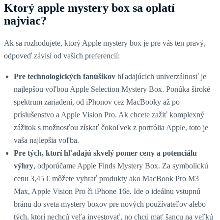
Ktorý apple mystery box sa oplatí
najviac?
Ak sa rozhodujete, ktorý Apple mystery box je pre vás ten pravý,
odpoveď závisí od vašich preferencií:
Pre technologických fanúšikov
hľadajúcich univerzálnosť je
najlepšou voľbou Apple Selection Mystery Box. Ponúka široké
spektrum zariadení, od iPhonov cez MacBooky až po
príslušenstvo a Apple Vision Pro. Ak chcete zažiť komplexný
zážitok s možnosťou získať čokoľvek z portfólia Apple, toto je
vaša najlepšia voľba.
Pre tých, ktorí hľadajú skvelý pomer ceny a potenciálu
výhry
, odporúčame Apple Finds Mystery Box. Za symbolickú
cenu 3,45 € môžete vyhrať produkty ako MacBook Pro M3
Max, Apple Vision Pro či iPhone 16e. Ide o ideálnu vstupnú
bránu do sveta mystery boxov pre nových používateľov alebo
tých, ktorí nechcú veľa investovať, no chcú mať šancu na veľkú