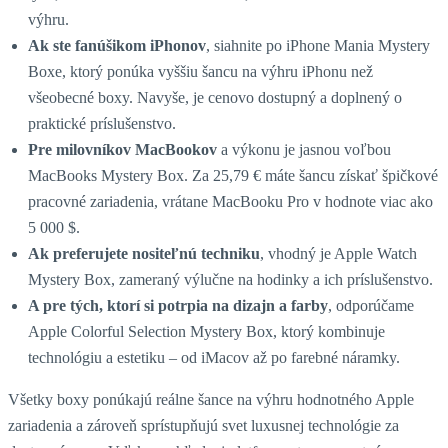
výhru.
Ak ste fanúšikom iPhonov
, siahnite po iPhone Mania Mystery
Boxe, ktorý ponúka vyššiu šancu na výhru iPhonu než
všeobecné boxy. Navyše, je cenovo dostupný a doplnený o
praktické príslušenstvo.
Pre milovníkov MacBookov
a výkonu je jasnou voľbou
MacBooks Mystery Box. Za 25,79 € máte šancu získať špičkové
pracovné zariadenia, vrátane MacBooku Pro v hodnote viac ako
5 000 $.
Ak preferujete nositeľnú techniku
, vhodný je Apple Watch
Mystery Box, zameraný výlučne na hodinky a ich príslušenstvo.
A pre tých, ktorí si potrpia na dizajn a farby
, odporúčame
Apple Colorful Selection Mystery Box, ktorý kombinuje
technológiu a estetiku – od iMacov až po farebné náramky.
Všetky boxy ponúkajú reálne šance na výhru hodnotného Apple
zariadenia a zároveň sprístupňujú svet luxusnej technológie za