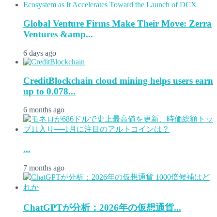
Global Venture Firms Make Their Move: Zerra
Ventures &amp...
6 days ago
CreditBlockchain cloud mining helps users earn
up to 0.078...
6 months ago
...
7 months ago
ChatGPTが分析：2026年の仮想通貨...