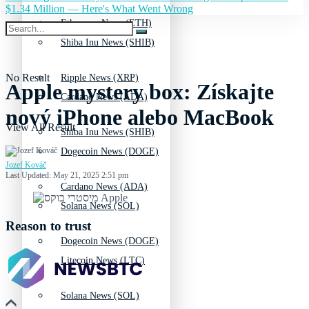
$1.34 Million — Here's What Went Wrong
Ethereum News (ETH)
Shiba Inu News (SHIB)
No Result
Ripple News (XRP)
Apple mystery box: Získajte
Cardano News (ADA)
nový iPhone alebo MacBook
View All Result
Shiba Inu News (SHIB)
Dogecoin News (DOGE)
Jozef Kováč
Last Updated: May 21, 2025 2:51 pm
Cardano News (ADA)
Solana News (SOL)
Reason to trust
Dogecoin News (DOGE)
Litecoin News (LTC)
Solana News (SOL)