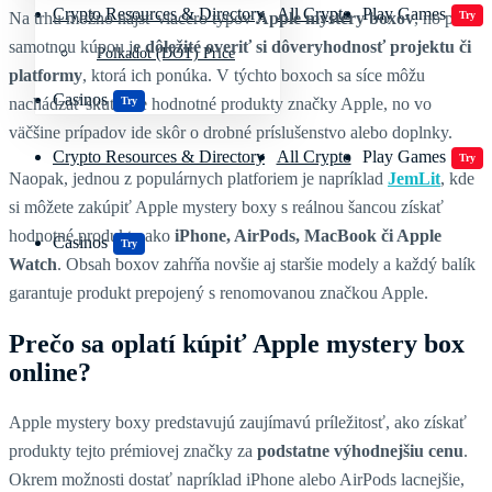
Crypto Resources & Directory
All Crypto
Play Games
Na trhu možno nájsť viacero typov
Apple
mystery
boxov
, no pred
Try
samotnou kúpou j
e dôležité overiť si dôveryhodnosť projektu či
Polkadot (DOT) Price
platformy
, ktorá ich ponúka. V týchto boxoch sa síce môžu
Casinos
nachádzať skutočne hodnotné produkty značky Apple, no vo
Try
väčšine prípadov ide skôr o drobné príslušenstvo alebo doplnky.
Crypto Resources & Directory
All Crypto
Play Games
Try
Naopak, jednou z populárnych platforiem je napríklad
JemLit
, kde
si môžete zakúpiť Apple mystery boxy s reálnou šancou získať
hodnotné produkty ako
iPhone, AirPods, MacBook či Apple
Casinos
Try
Watch
. Obsah boxov zahŕňa novšie aj staršie modely a každý balík
garantuje produkt prepojený s renomovanou značkou Apple.
Prečo sa oplatí kúpiť Apple mystery box
online?
Apple mystery boxy predstavujú zaujímavú príležitosť, ako získať
produkty tejto prémiovej značky za
podstatne
výhodnejšiu
cenu
.
Okrem možnosti dostať napríklad iPhone alebo AirPods lacnejšie,