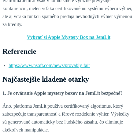
Platforma JemLit však v tomto smere výrazne prevyšuje
konkurenciu, nielen vďaka certifikovanému systému výberu výhier,
ale aj vďaka funkcii spätného predaja nevhodných výhier výmenou
za kredity.
Vybrať si Apple Mystery Box na JemLit
Referencie
https://www.nsoft.com/news/provably-fair
Najčastejšie kladené otázky
1. Je otváranie Apple mystery boxov na JemLit bezpečné?
Áno, platforma JemLit používa certifikovaný algoritmus, ktorý
zabezpečuje transparentnosť a férové rozdelenie výhier. Výsledky
sú generované automaticky bez ľudského zásahu, čo eliminuje
akékoľvek manipulácie.