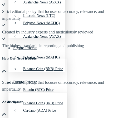
Avalanche News (AVAX)
Strict editorial policy that focuses on accuracy, relevance, and
Litecoin News (LTC)
impartiality
Polygon News (MATIC)
Created by industry experts and meticulously reviewed
Avalanche News (AVAX)
The highest standards in reporting and publishing
Crypto Prices
Polygon News (MATIC)
How Our News is Made
Binance Coin (BNB) Price
Crypto Prices
Strict editorial policy that focuses on accuracy, relevance, and
impartiality
Bitcoin (BTC) Price
Ad discliamer
Binance Coin (BNB) Price
Cardano (ADA) Price