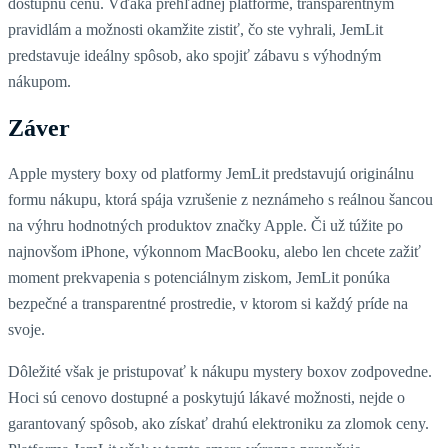
dostupnú cenu. Vďaka prehľadnej platforme, transparentným
pravidlám a možnosti okamžite zistiť, čo ste vyhrali, JemLit
predstavuje ideálny spôsob, ako spojiť zábavu s výhodným
nákupom.
Záver
Apple mystery boxy od platformy JemLit predstavujú originálnu
formu nákupu, ktorá spája vzrušenie z neznámeho s reálnou šancou
na výhru hodnotných produktov značky Apple. Či už túžite po
najnovšom iPhone, výkonnom MacBooku, alebo len chcete zažiť
moment prekvapenia s potenciálnym ziskom, JemLit ponúka
bezpečné a transparentné prostredie, v ktorom si každý príde na
svoje.
Dôležité však je pristupovať k nákupu mystery boxov zodpovedne.
Hoci sú cenovo dostupné a poskytujú lákavé možnosti, nejde o
garantovaný spôsob, ako získať drahú elektroniku za zlomok ceny.