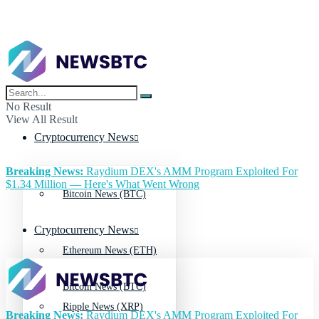
No Result
View All Result
Cryptocurrency News
Breaking News:
Raydium DEX's AMM Program Exploited For
$1.34 Million — Here's What Went Wrong
Bitcoin News (BTC)
Cryptocurrency News
Ethereum News (ETH)
Bitcoin News (BTC)
Ripple News (XRP)
Breaking News:
Raydium DEX's AMM Program Exploited For