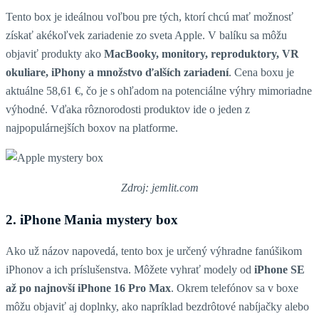
Tento box je ideálnou voľbou pre tých, ktorí chcú mať možnosť
získať akékoľvek zariadenie zo sveta Apple. V balíku sa môžu
objaviť produkty ako
MacBooky, monitory, reproduktory, VR
okuliare, iPhony a množstvo ďalších zariadení
. Cena boxu je
aktuálne 58,61 €, čo je s ohľadom na potenciálne výhry mimoriadne
výhodné. Vďaka rôznorodosti produktov ide o jeden z
najpopulárnejších boxov na platforme.
Zdroj: jemlit.com
2. iPhone Mania mystery box
Ako už názov napovedá, tento box je určený výhradne fanúšikom
iPhonov a ich príslušenstva. Môžete vyhrať modely od
iPhone SE
až po najnovší iPhone 16 Pro Max
. Okrem telefónov sa v boxe
môžu objaviť aj doplnky, ako napríklad bezdrôtové nabíjačky alebo