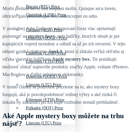
Bitcoin (BTC) Price
Morbi pretium leo et nisl aliquam mollis. Quisque arcu lorem,
Chainlink (LINK) Price
ultricies quis pellentesque nec, ullamcorper eu odio.
V poslednej dobe ľudia pri nakupovaní čoraz viac upriamujú
Cardano (ADA) Price
pozornosť na
mystery boxy
, teda balíčky, ktorých obsah je pre
Dogecoin (DOGE) Price
kupujúcich vopred neznámy a odhalí sa až po ich otvorení. V tejto
oblasti vyniká platforma
JemLit
, ktorá si získala veľkú obľubu aj
Chainlink (LINK) Price
vďaka viacerým balíčkom
Apple mystery box.
Tie ponúkajú
Ethereum (ETH) Price
možnosť získať najnovšie produkty značky Apple, vrátane iPhonov,
MacBookov a ďalšej prémiovej elektroniky.
Dogecoin (DOGE) Price
Litecoin (LTC) Price
V tomto článku sa podrobne pozrieme na to, ako mystery boxy
fungujú, aká je pravdepodobnosť reálnej výhry a aké riziká či
Ethereum (ETH) Price
úskalia by zákazníci pri ich kúpe rozhodne nemali prehliadnuť.
Polkadot (DOT) Price
Aké Apple mystery boxy môžete na trhu
nájsť?
Litecoin (LTC) Price