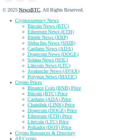
© 2025
NewsBTC
. All Rights Reserved.
Cryptocurrency News
Bitcoin News (BTC)
Ethereum News (ETH)
Ripple News (XRP)
Shiba Inu News (SHIB)
Cardano News (ADA)
Dogecoin News (DOGE)
Solana News (SOL)
Litecoin News (LTC)
Avalanche News (AVAX)
Polygon News (MATIC)
Crypto Prices
Binance Coin (BNB) Price
Bitcoin (BTC) Price
Cardano (ADA) Price
Chainlink (LINK) Price
Dogecoin (DOGE) Price
Ethereum (ETH) Price
Litecoin (LTC) Price
Polkadot (DOT) Price
Crypto Resources & Directory
All Crypto