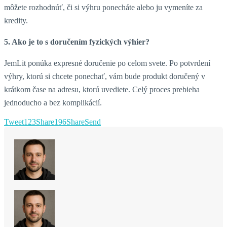
môžete rozhodnúť, či si výhru ponecháte alebo ju vymeníte za
kredity.
5. Ako je to s doručením fyzických výhier?
JemLit ponúka expresné doručenie po celom svete. Po potvrdení
výhry, ktorú si chcete ponechať, vám bude produkt doručený v
krátkom čase na adresu, ktorú uvediete. Celý proces prebieha
jednoducho a bez komplikácií.
Tweet
123
Share
196
Share
Send