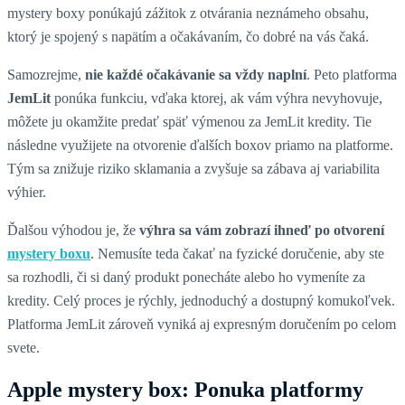
mystery boxy ponúkajú zážitok z otvárania neznámeho obsahu,
ktorý je spojený s napätím a očakávaním, čo dobré na vás čaká.
Samozrejme,
nie každé očakávanie sa vždy naplní
. Peto platforma
JemLit
ponúka funkciu, vďaka ktorej, ak vám výhra nevyhovuje,
môžete ju okamžite predať späť výmenou za JemLit kredity. Tie
následne využijete na otvorenie ďalších boxov priamo na platforme.
Tým sa znižuje riziko sklamania a zvyšuje sa zábava aj variabilita
výhier.
Ďalšou výhodou je, že
výhra sa vám zobrazí ihneď po otvorení
mystery boxu
. Nemusíte teda čakať na fyzické doručenie, aby ste
sa rozhodli, či si daný produkt ponecháte alebo ho vymeníte za
kredity. Celý proces je rýchly, jednoduchý a dostupný komukoľvek.
Platforma JemLit zároveň vyniká aj expresným doručením po celom
svete.
Apple mystery box: Ponuka platformy