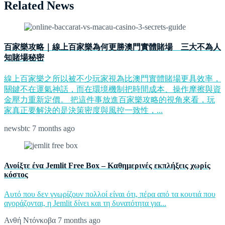
Related News
百家樂攻略｜線上百家樂為何更勝澳門實體賭場 三大不為人
知賭場秘密
線上百家樂之所以被不少玩家視為比澳門實體賭場更具效率，
關鍵不在運氣神話，而在環境機制把時間成本、操作摩擦與資
金壓力重新定價。 把這件事放進百家樂攻略的視角來看，玩
家真正要解決的是決策密度與風控一致性，...
newsbtc
7 months ago
Ανοίξτε ένα Jemlit Free Box – Καθημερινές εκπλήξεις χωρίς
κόστος
Αυτό που δεν γνωρίζουν πολλοί είναι ότι, πέρα από τα κουτιά που
αγοράζονται, η Jemlit δίνει και τη δυνατότητα για...
Ανθή Ντόνκοβα
7 months ago