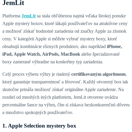
JemLit
Platforma
JemLit
sa stala obľúbenou najmä vďaka širokej ponuke
Apple mystery boxov, ktoré lákajú používateľov na atraktívne ceny
a možnosť získať hodnotné zariadenia od značky Apple za zlomok
ceny. V kategórii Apple si môžete vybrať mystery boxy, ktoré
obsahujú kombinácie rôznych produktov, ako napríklad
iPhone,
iPad, Apple Watch, AirPods, MacBook
alebo špecializované
boxy zamerané výhradne na konkrétny typ zariadenia.
Celý proces výberu výhry je riadený
certifikovaným
algoritmom
,
ktorý garantuje transparentnosť a férovosť. Každý otvorený box tak
skutočne prináša možnosť získať originálne Apple zariadenie. Na
rozdiel od mnohých iných platforiem, JemLit otvorene uvádza
percentuálne šance na výhru, čím si získava bezkonkurenčnú dôveru
a množstvo spokojných používateľov.
1. Apple Selection mystery box