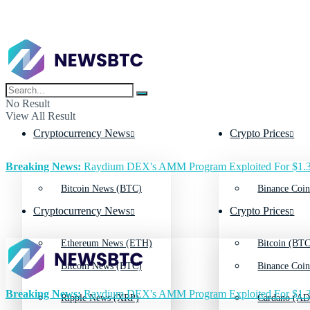
No Result
View All Result
Cryptocurrency News
Crypto Prices
Breaking News:
Raydium DEX's AMM Program Exploited For $1.3
Bitcoin News (BTC)
Binance Coin
Cryptocurrency News
Crypto Prices
Ethereum News (ETH)
Bitcoin (BTC
Bitcoin News (BTC)
Binance Coin
Breaking News:
Raydium DEX's AMM Program Exploited For $1.3
Ripple News (XRP)
Cardano (AD