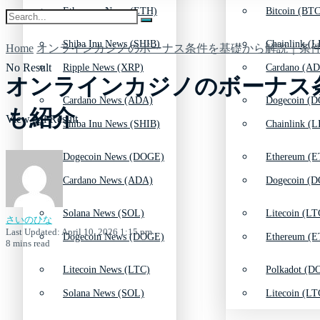
Ethereum News (ETH)
Bitcoin (BTC
Shiba Inu News (SHIB)
Chainlink (L
Home
オンラインカジノのボーナス条件を基礎から解説｜条
No Result
Ripple News (XRP)
Cardano (AD
オンラインカジノのボーナス
Cardano News (ADA)
Dogecoin (D
も紹介
View All Result
Shiba Inu News (SHIB)
Chainlink (L
Dogecoin News (DOGE)
Ethereum (E
Cardano News (ADA)
Dogecoin (D
Solana News (SOL)
Litecoin (LT
さいのひな
Last Updated: April 10, 2026 1:15 pm
Dogecoin News (DOGE)
Ethereum (E
8 mins read
Litecoin News (LTC)
Polkadot (DO
Solana News (SOL)
Litecoin (LT