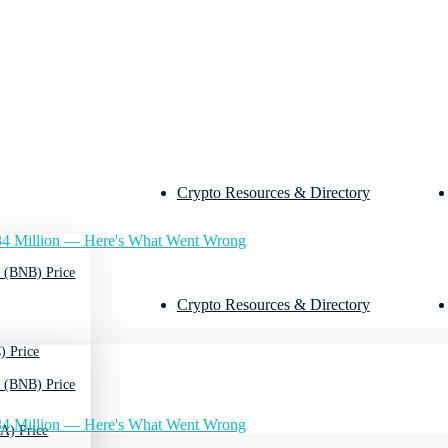
Crypto Resources & Directory
4 Million — Here's What Went Wrong
 (BNB) Price
Crypto Resources & Directory
) Price
 (BNB) Price
4 Million — Here's What Went Wrong
A) Price