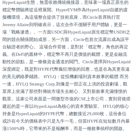
HyperLiquid生態，無需依賴傳統橋接器，意味著一場真正原生的
穩定幣體驗將從這裡展開。HyperEVM作為HyperLiquid自建的虛
擬機環境，為這場整合提供了技術底座，而Circle首席執行官
Jeremy Allaire則明確表示，這次合作不僅關乎用戶體驗，更是一
場「戰略滲透」。一方面USDC與HyperLiquid原生穩定幣USDH之
間的競合關係開始成形，另一方面，Circle也首次流露出成為該平
台驗證者的野心。 這場合作背後，是對於「穩定幣」角色的再定
義。在DeFi的叢林中，穩定幣不再只是價值的載體，更是金融流
動性的節點，是一條條資金通道的閥門。Circle選擇與HyperLiquid
深度綁定，既是對HYPE代幣瘋狂增值的回應，也是在為其更長遠
的美元網絡夢鋪路。 HYLQ：從投機劇場到資本敘事的載體 而另
一邊，HYLQ Strategy Corp.則像是一部正在上演的投資劇場，觀
眾席上坐滿了那些對傳統市場失去耐心、又對新敘事充滿憧憬的
觀眾。這家公司表面是一間微型市值的CSE上市公司，實則背後搭
建起的是一座以HyperLiquid為核心的資本實驗室。 HYLQ的核心
持倉是HyperLiquid的HYPE代幣，總數接近29,000枚，這份倉位
或許在今天的價格表中只是九牛一毛，但當HYPE在短短數月內暴
漲1500%時，它帶來的不是報酬率，而是一種敘事槓桿的開啟。