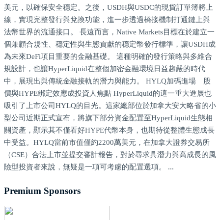
美元，以確保安全穩定。之後，USDH與USDC的現貨訂單簿將上
線，實現完整發行與兌換功能，進一步透過橋接機制打通鏈上與
法幣世界的流通接口。 長遠而言，Native Markets目標在於建立一
個兼顧合規性、穩定性與生態貢獻的穩定幣發行標準，讓USDH成
為未來DeFi項目重要的金融基礎。 這種明確的發行策略與多維合
規設計，也讓HyperLiquid在整個加密金融環境日益趨嚴的時代
中，展現出與傳統金融接軌的潛力與能力。 HYLQ加碼進場 股
價與HYPE綁定效應成投資人焦點 HyperLiquid的這一重大進展也
吸引了上市公司HYLQ的目光。這家總部位於加拿大安大略省的小
型公司近期正式宣布，將旗下部分資金配置至HyperLiquid生態相
關資產，顯示其不僅看好HYPE代幣本身，也期待從整體生態成長
中受益。HYLQ當前市值僅約2200萬美元，在加拿大證券交易所
（CSE）合法上市並提交審計報告，對於尋求具潛力與高成長的風
險型投資者來說，無疑是一項可考慮的配置選項。 ...
Premium Sponsors