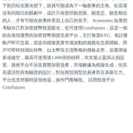
下前仍站在聚光燈下，誰就可能成為下一輪敘事的主角。在這場
沒有到期日的戲劇中，或許只有那些願意賭、願意忍、願意相信
的人，才有可能在故事終章寫上自己的名字。 Screenshot 如果想
考驗自己對加密貨幣投資眼光，也可使用CoinFutures，這是一個
綜合表現優秀的加密貨幣期貨交易平台，主打無需KYC、免註冊
帳戶即可交易，並提供模擬真實市場波動的遊戲化交易體驗。用
戶可即時預測比特幣、以太幣等主流幣種的價格走勢，並選擇做
多或做空，最高可使用達1,000倍的槓桿，亦支援止盈與止損設
置。雖然平台不涉及實際加密資產，市場數據為模擬生成，但其
高靈活性與免驗證的設計，對短期預測型交易者而言具吸引力。
平台也支持隨時提領收益，操作門檻極低。 試用投資平台
CoinFutures