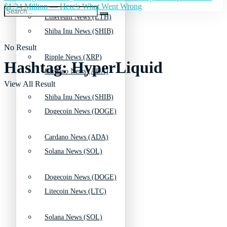
$1.34 Million — Here's What Went Wrong
Ethereum News (ETH)
Shiba Inu News (SHIB)
No Result
Ripple News (XRP)
Hashtag:
HyperLiquid
Cardano News (ADA)
View All Result
Shiba Inu News (SHIB)
Dogecoin News (DOGE)
Cardano News (ADA)
Solana News (SOL)
Dogecoin News (DOGE)
Litecoin News (LTC)
Solana News (SOL)