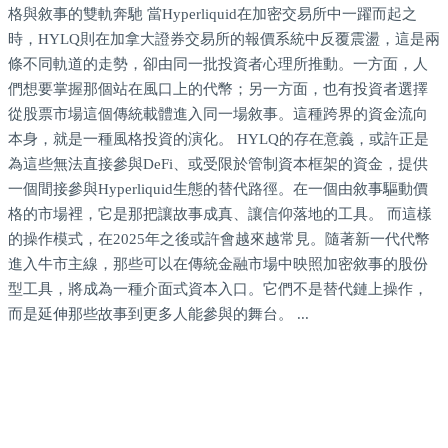
格與敘事的雙軌奔馳 當Hyperliquid在加密交易所中一躍而起之
時，HYLQ則在加拿大證券交易所的報價系統中反覆震盪，這是兩
條不同軌道的走勢，卻由同一批投資者心理所推動。一方面，人
們想要掌握那個站在風口上的代幣；另一方面，也有投資者選擇
從股票市場這個傳統載體進入同一場敘事。這種跨界的資金流向
本身，就是一種風格投資的演化。 HYLQ的存在意義，或許正是
為這些無法直接參與DeFi、或受限於管制資本框架的資金，提供
一個間接參與Hyperliquid生態的替代路徑。在一個由敘事驅動價
格的市場裡，它是那把讓故事成真、讓信仰落地的工具。 而這樣
的操作模式，在2025年之後或許會越來越常見。隨著新一代代幣
進入牛市主線，那些可以在傳統金融市場中映照加密敘事的股份
型工具，將成為一種介面式資本入口。它們不是替代鏈上操作，
而是延伸那些故事到更多人能參與的舞台。 ...