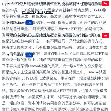
Crypto Resources & Directory
All Crypto
Play Games
Hyperliquid去中心化永續期貨平台的交易燃料，也是兩種金融想
Try
像的符碼。ETF希望將HYPE固定於冷錢包與報表之間，HYLQ則
Polkadot (DOT) Price
希望將它翻譯成一種高成長、高波動、高敘事密度的資本工具。
Casinos
這兩條路，一條走得安靜，一條叫得震天價響，但它們的起點與
Try
終點竟意外重疊。 對投資人來說，Bitwise ETF提供的是進可攻、
退可守的主流入口，它給予加密市場一種新的合法性；而HYLQ則
Crypto Resources & Directory
All Crypto
Play Games
Try
像是對加密敘事的下注，一種不問結局、只問波動的操作方式。
兩者並無優劣之分，只有風格與風險的差異。 結論：山寨幣的成
熟，需要制度與敘事並行 當HYPE這三個字母同時出現在ETF申請
Casinos
Try
書與便士股的財報上，我們或許該重新定義何謂山寨幣的成長。
它不再只是某個Discord社群的共識、或一場X平台的空投活動，
而是進入了主流金融與高風險投資的雙重結構之中。Bitwise試圖
以監管鋪路，HYLQ則以波動聚光，兩者在同一場金融戲劇中分飾
不同角色。 這不是舊世界與新世界的對抗，而是兩種語言的對
話。當更多像HYPE這樣的代幣進入ETF申請書，也進入了投機者
的持股清單時，加密貨幣的未來，將不再是單純的技術願景，而
是一場由制度、資本與情緒共同書寫的長篇敘事。你可以從基金
會的冷錢包中看到它的穩重，也可以從CSE的閃崩K線上看到它的