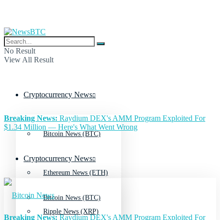
No Result
View All Result
Cryptocurrency News
Breaking News:
Raydium DEX's AMM Program Exploited For
$1.34 Million — Here's What Went Wrong
Bitcoin News (BTC)
Cryptocurrency News
Ethereum News (ETH)
Bitcoin News (BTC)
Ripple News (XRP)
Breaking News:
Raydium DEX's AMM Program Exploited For