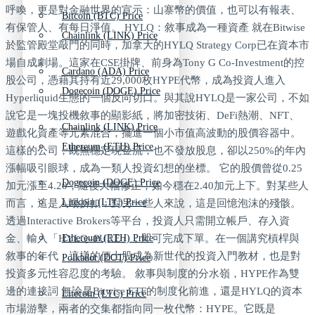
呼喚，更是對金融世界的宣示：山寨幣的價值，也可以有報表、
Bitcoin (BTC) Price
有保管人、有每日淨值。 HYLQ：敘事成為一種資產 就在Bitwise
Chainlink (LINK) Price
於監管殿堂敲門的同時，加拿大的HYLQ Strategy Corp已在資本市
場自成劇場。這家在CSE掛牌、前身為Tony G Co-Investment的控
Cardano (ADA) Price
股公司，憑藉其持有近29,000枚HYPE代幣，成為投資人進入
Dogecoin (DOGE) Price
Hyperliquid生態的一個反向切口。與其說HYLQ是一家公司，不如
說它是一塊投機敘事的顯影紙，將加密技術、DeFi熱潮、NFT、
Chainlink (LINK) Price
遊戲化資產等元素混合，擺進一個小市值高波動的股價容器中。
Ethereum (ETH) Price
這樣的公司，既無穩定現金流，也不發放股息，卻以250%的年內
漲幅吸引眼球，成為一類人投資幻想的坐標。 它的股價曾從0.25
Dogecoin (DOGE) Price
加元漲至4.20，隨後大幅修正，如今穩在2.40加元上下。對某些人
Litecoin (LTC) Price
而言，這是入場折扣；對另一些人來說，這是回憶泡沫的殘骸。
透過Interactive Brokers等平台，投資人只需開立帳戶、存入資
金、輸入「HYLQ–PURE」，即可完成下單。在一個講究槓桿與
Ethereum (ETH) Price
敘事的年代，這樣的便士股成為新世代的投資入門教材，也是對
Polkadot (DOT) Price
投資多元性容忍度的考驗。 敘事與制度的分水嶺，HYPE作為雙
邊的連接詞 無論是Bitwise ETF的制度化前進，還是HYLQ的資本
Litecoin (LTC) Price
市場游擊，兩者的交集都指向同一枚代幣：HYPE。它既是