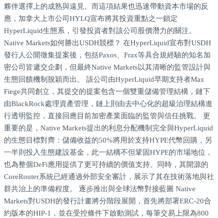
夥伴選擇上的成熟與遠見。而這項結果也迅速帶動資本市場的反
應，加拿大上市公司HYLQ宣布將其投資重點之一鎖定
HyperLiquid生態系，引發投資者對該公司股價潛力的關注。
Native Markets如何勝出USDH競標？ 在HyperLiquid宣布對USDH
發行人公開徵集提案後，包括Paxos、Frax等具合規經驗的知名加
密公司皆遞交企劃，但最終Native Markets以其清晰的監管設計與
生態回饋機制脫穎而出。 該公司由HyperLiquid早期支持者Max
Fiege共同創立，其提交的提案包含一個雙重儲備管理結構，鏈下
由BlackRock處理資產管理，鏈上則由去中心化的超級治理結構進
行透明監控，直接回應目前加密產業面臨的監管與信任挑戰。 更
重要的是，Native Markets提出的利息分配機制完全與HyperLiquid
的生態目標對齊：儲備收益的50%將用於支持HYPE代幣回購，另
一半則投入生態建設基金，此一結構不但鞏固HYPE的市場地位，
也為整個DeFi應用提供了更可持續的價值支持。同時，其開源的
CoreRouter系統已經通過外部安全審計，展示了其在技術落地與社
群共治上的準備程度。 逐步推出與全球法幣對接藍圖 Native
Markets對USDH的發行計畫將分階段展開，首先將部署ERC-20合
約版本的HIP-1，並在受控條件下啟動測試，每筆交易上限為800