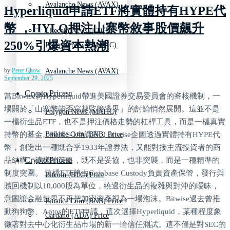
Avalanche News (AVAX)
Hyperliquid申請ETF將實體持有HYPE代
幣 ，HYLQ押注山寨幣敘事股價飆升
Litecoin News (LTC)
250%引爆資本熱潮
Polygon News (MATIC)
by
Peter Chow
Avalanche News (AVAX)
September 29, 2025
Crypto Prices
當Bitwise將Hyperliquid帶進美國證券交易委員會的審核機制，一
場關於「山寨幣能否穿越監管邊界」的討論悄然展開。這並不是
Polygon News (MATIC)
一檔衍生品ETF，也不是押注價格走勢的杠桿工具，而是一檔真實
持幣的基金。根據S-1申請表，Bitwise企圖透過實體持有HYPE代
Binance Coin (BNB) Price
幣，創造出一種既合乎1933年證券法，又能對接主流投資者的商
Crypto Prices
品結構。這樣的策略，既不是妥協，也非突襲，而是一種精準的
制度突圍。 這檔ETF將由Coinbase Custody負責資產保管，發行與
Bitcoin (BTC) Price
贖回機制以10,000股為單位，繞過衍生品的複雜與對沖的曖昧，
意圖讓金融世界不再把加密資產視為一場泡沫。Bitwise過去曾推
Binance Coin (BNB) Price
動狗狗幣、Aptos的ETF申請，這次選擇Hyperliquid，某種程度象
Cardano (ADA) Price
徵著對去中心化衍生品市場的新一輪信任測試。這不僅是對SEC的