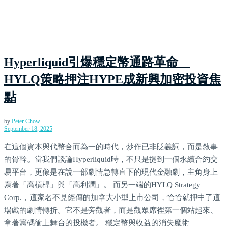
Hyperliquid引爆穩定幣通路革命
HYLQ策略押注HYPE成新興加密投資焦
點
by
Peter Chow
September 18, 2025
在這個資本與代幣合而為一的時代，炒作已非貶義詞，而是敘事
的骨幹。當我們談論Hyperliquid時，不只是提到一個永續合約交
易平台，更像是在說一部劇情急轉直下的現代金融劇，主角身上
寫著「高槓桿」與「高利潤」。 而另一端的HYLQ Strategy
Corp.，這家名不見經傳的加拿大小型上市公司，恰恰就押中了這
場戲的劇情轉折。它不是旁觀者，而是觀眾席裡第一個站起來、
拿著籌碼衝上舞台的投機者。 穩定幣與收益的消失魔術