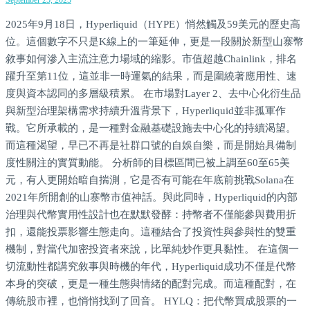
2025年9月18日，Hyperliquid（HYPE）悄然觸及59美元的歷史高
位。這個數字不只是K線上的一筆延伸，更是一段關於新型山寨幣
敘事如何滲入主流注意力場域的縮影。市值超越Chainlink，排名
躍升至第11位，這並非一時運氣的結果，而是圍繞著應用性、速
度與資本認同的多層級積累。 在市場對Layer 2、去中心化衍生品
與新型治理架構需求持續升溫背景下，Hyperliquid並非孤軍作
戰。它所承載的，是一種對金融基礎設施去中心化的持續渴望。
而這種渴望，早已不再是社群口號的自娛自樂，而是開始具備制
度性關注的實質動能。 分析師的目標區間已被上調至60至65美
元，有人更開始暗自揣測，它是否有可能在年底前挑戰Solana在
2021年所開創的山寨幣市值神話。與此同時，Hyperliquid的內部
治理與代幣實用性設計也在默默發酵：持幣者不僅能參與費用折
扣，還能投票影響生態走向。這種結合了投資性與參與性的雙重
機制，對當代加密投資者來說，比單純炒作更具黏性。 在這個一
切流動性都講究敘事與時機的年代，Hyperliquid成功不僅是代幣
本身的突破，更是一種生態與情緒的配對完成。而這種配對，在
傳統股市裡，也悄悄找到了回音。 HYLQ：把代幣買成股票的一