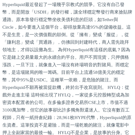
Hyperliquid最近發起了一場幾乎宗教式的競爭。它沒有自己發
幣，而是開放「USDH」的發行權，讓全球穩定幣發行商來搶貼牌
通路。原本靠發行穩定幣坐收美債利息的巨頭，如Tether與
Circle，如今要進入這個平台，卻得放棄高達95%的儲備收益。這
不是生意，是一次價值觀的顛倒。從「擁有」變成「服從」，從
「賺利息」變成「買通路」，仿彿回到封建時代，商人需先跪拜
領地主，才得以設攤為生。 為何Hyperliquid有這樣的底氣？因為
它是鏈上交易量最大的永續合約平台。用戶不買現貨，只押價格
漲跌，一旦下注，就像進入一場沒有終場哨音的對賭局。而穩定
幣，是這場賭局的唯一籌碼。目前平台上流通58億美元的穩定
幣，其中95%是USDC。這種單一依賴，是危險的賭注。而
Hyperliquid不願再被當提款機，終於出手改寫規則。 HYLQ：從
戲外走進主場 這時候出現了HYLQ，一家從多元控股轉型成為加
密資本配置者的公司。在多倫多證券交易所CSE上市，市值不過
3100萬加幣，但它的故事卻比許多獨角獸還迷人。它沒有數百工
程師，只有一紙持倉紀錄：28,961枚HYPE代幣，Hyperliquid的原
生資產。這筆投資不是避險，而是一場乾脆的賭注，就像電影中
押上全副家當的最後一輪。 HYLQ不是企業，是故事的分身。它