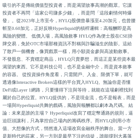
吸引的不是傳統價值型投資者，而是渴望故事高潮的觀眾。它讓
投資者不再問「這家公司賺多少錢」，而是問「這段劇情何時爆
發」。從2023年上市至今，HYLQ股價曾暴漲至4.20加元，也曾腰
斬至0.60加元，正好反映Hyperliquid的槓桿邏輯：高報酬即是高
風險的變體。 低價入場，高風險敘事 HYLQ作為便士股在CSE掛
牌交易，免於OTC市場那種資訊不對稱與詐騙滋生的陰影。這給
了散戶一個機會，像買戲票一樣，用小額資金參與高波動敘事。
不發股息、不賣穩定商品，HYLQ只賣夢想，而這正是某些資本最
渴望的東西。它不是科技公司，也不是金融中介，而是資本敘事
的容器。 從投資操作角度看，只需開戶、入金、限價下單，就可
透過像Interactive Brokers這樣的平台買入HYLQ。無論你是否懂
DeFi或Layer 1網路，只要懂得下注與等待，就能在這場劇裡找到
屬於自己的位置。HYLQ提供的，不是現金流，也不是報表，而是
一場與Hyperliquid共舞的戲碼，風險與報酬都以劇本為尺碼。 結
論：未來是誰的主場？ Hyperliquid改寫了穩定幣通路的規則，逼
迫巨頭讓利，只為掌控自己場內的籌碼秩序。而HYLQ則用小市
值、大想像的方式，悄然進入這場改寫金融秩序的舞台。當一方
是新時代的莊家，另一方則是最早下注的信徒，誰能撐到大幕落