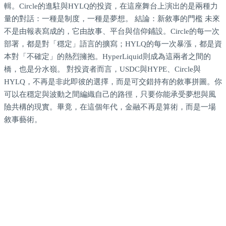
輯。Circle的進駐與HYLQ的投資，在這座舞台上演出的是兩種力
量的對話：一種是制度，一種是夢想。 結論：新敘事的門檻 未來
不是由報表寫成的，它由故事、平台與信仰鋪設。Circle的每一次
部署，都是對「穩定」語言的擴寫；HYLQ的每一次暴漲，都是資
本對「不確定」的熱烈擁抱。HyperLiquid則成為這兩者之間的
橋，也是分水嶺。 對投資者而言，USDC與HYPE、Circle與
HYLQ，不再是非此即彼的選擇，而是可交錯持有的敘事拼圖。你
可以在穩定與波動之間編織自己的路徑，只要你能承受夢想與風
險共構的現實。畢竟，在這個年代，金融不再是算術，而是一場
敘事藝術。