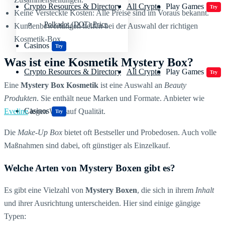
Crypto Resources & Directory
All Crypto
Play Games
Try
Keine Versteckte Kosten: Alle Preise sind im Voraus bekannt.
Polkadot (DOT) Price
Kundenbewertungen helfen bei der Auswahl der richtigen
Kosmetik-Box.
Casinos
Try
Was ist eine Kosmetik Mystery Box?
Crypto Resources & Directory
All Crypto
Play Games
Try
Eine
Mystery Box Kosmetik
ist eine Auswahl an
Beauty
Produkten
. Sie enthält neue Marken und Formate. Anbieter wie
Casinos
Eveline
legen Wert auf Qualität.
Try
Die
Make-Up Box
bietet oft Bestseller und Probedosen. Auch volle
Maßnahmen sind dabei, oft günstiger als Einzelkauf.
Welche Arten von Mystery Boxen gibt es?
Es gibt eine Vielzahl von
Mystery Boxen
, die sich in ihrem
Inhalt
und ihrer Ausrichtung unterscheiden. Hier sind einige gängige
Typen: