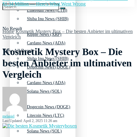
$1.34 Million — Here's What Went Wrong
Ethereum News (ETH)
Shiba Inu News (SHIB)
No Result
Home
Kosmetik Mystery Box – Die besten Anbieter im ultimativen
Ripple News (XRP)
Vergleich
Cardano News (ADA)
Kosmetik Mystery Box – Die
View All Result
Shiba Inu News (SHIB)
besten Anbieter im ultimativen
Dogecoin News (DOGE)
Vergleich
Cardano News (ADA)
Solana News (SOL)
Dogecoin News (DOGE)
Litecoin News (LTC)
melaniel
Last Updated: April 2, 2025 11:26 am
Solana News (SOL)