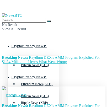
No Result
View All Result
Cryptocurrency News
Breaking News:
Raydium DEX's AMM Program Exploited For
$1.34 Million — Here's What Went Wrong
Bitcoin News (BTC)
Cryptocurrency News
Ethereum News (ETH)
Bitcoin News (BTC)
Ripple News (XRP)
Breaking News:
Raydium DEX's AMM Program Exploited For