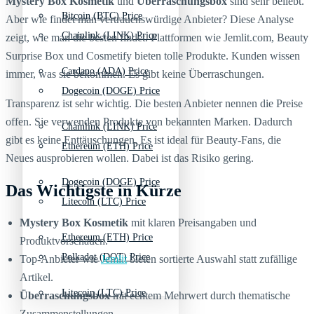
Mystery Box Kosmetik
und
Überraschungsbox
sind sehr beliebt.
Bitcoin (BTC) Price
Aber wie findet man vertrauenswürdige Anbieter? Diese Analyse
Chainlink (LINK) Price
zeigt, wie man die besten findet.
Plattformen wie Jemlit.com, Beauty
Surprise Box und Cosmetify bieten tolle Produkte. Kunden wissen
Cardano (ADA) Price
immer, was sie bekommen. Es gibt keine Überraschungen.
Dogecoin (DOGE) Price
Transparenz ist sehr wichtig. Die besten Anbieter nennen die Preise
offen. Sie verwenden Produkte von bekannten Marken.
Dadurch
Chainlink (LINK) Price
gibt es keine Enttäuschungen. Es ist ideal für Beauty-Fans, die
Ethereum (ETH) Price
Neues ausprobieren wollen. Dabei ist das Risiko gering.
Dogecoin (DOGE) Price
Das Wichtigste in Kürze
Litecoin (LTC) Price
Mystery Box Kosmetik
mit klaren Preisangaben und
Ethereum (ETH) Price
Produktvorschauen.
Polkadot (DOT) Price
Top-Anbieter wie
Jemlit
bieten sortierte Auswahl statt zufällige
Artikel.
Litecoin (LTC) Price
Überraschungsbox
mit echtem Mehrwert durch thematische
Zusammenstellungen.