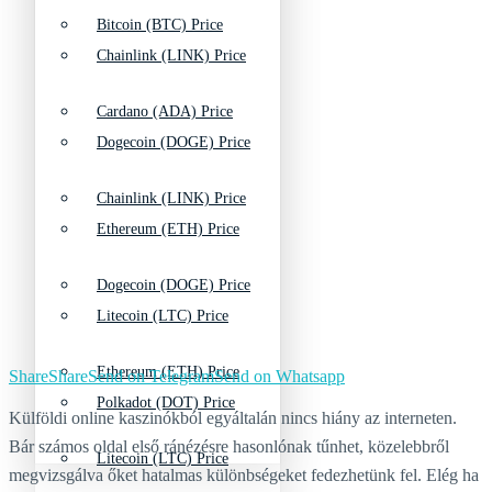
Bitcoin (BTC) Price
Chainlink (LINK) Price
Cardano (ADA) Price
Dogecoin (DOGE) Price
Chainlink (LINK) Price
Ethereum (ETH) Price
Dogecoin (DOGE) Price
Litecoin (LTC) Price
Ethereum (ETH) Price
Share
Share
Send on Telegram
Send on Whatsapp
Polkadot (DOT) Price
Külföldi online kaszinókból egyáltalán nincs hiány az interneten.
Bár számos oldal első ránézésre hasonlónak tűnhet, közelebbről
Litecoin (LTC) Price
megvizsgálva őket hatalmas különbségeket fedezhetünk fel. Elég ha