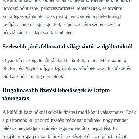
A külföldi kaszinók többet kínálnak nekünk. Elérhetők különböző
üdvözlő bónuszok, pénzvisszafizetési lehetőségek, és további
különleges ajánlatok. Ezek pedig nem csupán a játékélményt
javítják, hanem segítségükkel, és persze némi szerencsével a
pénztárcádat is alaposan kitömheted.
Szélesebb játékfelhozatal világszintű szolgáltatóktól
Olyan híres szolgáltatók játékait találod itt, mint a Microgaming,
NetEnt, és Playtech. Így a legújabb nyerőgépek, asztali játékok és
élő kaszinók mindig elérhetőek.
Rugalmasabb fizetési lehetőségek és kripto
támogatás
A külföldi kaszinóknál sokféle fizetési mód közül választhatsz. Ezek
a platformok különböző fizetési módokat kínálnak, hogy minden
játékos megtalálja a számára legmegfelelőbb megoldást. Ez
magában foglalja a bankkártyás fizetéseket és az e-pénztárcákat.