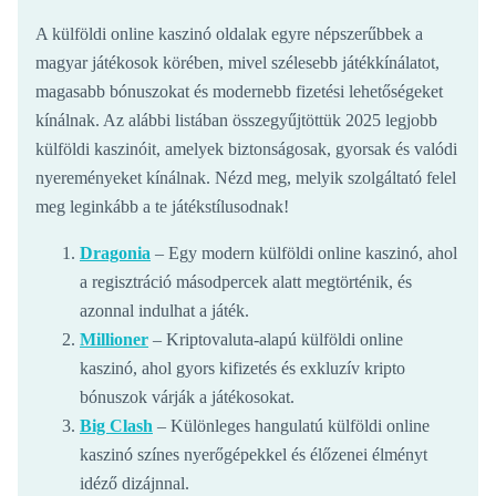
A külföldi online kaszinó oldalak egyre népszerűbbek a
magyar játékosok körében, mivel szélesebb játékkínálatot,
magasabb bónuszokat és modernebb fizetési lehetőségeket
kínálnak. Az alábbi listában összegyűjtöttük 2025 legjobb
külföldi kaszinóit, amelyek biztonságosak, gyorsak és valódi
nyereményeket kínálnak. Nézd meg, melyik szolgáltató felel
meg leginkább a te játékstílusodnak!
Dragonia
– Egy modern külföldi online kaszinó, ahol
a regisztráció másodpercek alatt megtörténik, és
azonnal indulhat a játék.
Millioner
– Kriptovaluta-alapú külföldi online
kaszinó, ahol gyors kifizetés és exkluzív kripto
bónuszok várják a játékosokat.
Big Clash
– Különleges hangulatú külföldi online
kaszinó színes nyerőgépekkel és élőzenei élményt
idéző dizájnnal.