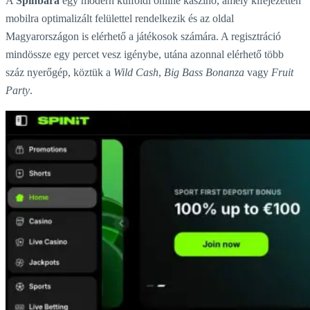
A
Spinbara
egy modern külföldi online kaszinó, amely kifejezetten
mobilra optimalizált felülettel rendelkezik és az oldal
Magyarországon is elérhető a játékosok számára. A regisztráció
mindössze egy percet vesz igénybe, utána azonnal elérhető több
száz nyerőgép, köztük a
Wild Cash
,
Big Bass Bonanza
vagy
Fruit
Party
.