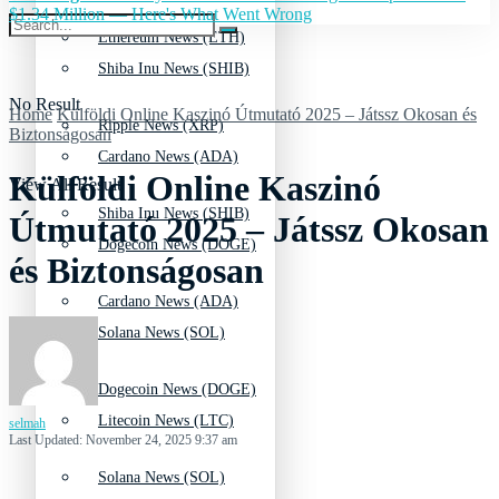
$1.34 Million — Here's What Went Wrong
Ethereum News (ETH)
Shiba Inu News (SHIB)
No Result
Home
Külföldi Online Kaszinó Útmutató 2025 – Játssz Okosan és
Ripple News (XRP)
Biztonságosan
Cardano News (ADA)
Külföldi Online Kaszinó
View All Result
Shiba Inu News (SHIB)
Útmutató 2025 – Játssz Okosan
Dogecoin News (DOGE)
és Biztonságosan
Cardano News (ADA)
Solana News (SOL)
Dogecoin News (DOGE)
Litecoin News (LTC)
selmah
Last Updated: November 24, 2025 9:37 am
Solana News (SOL)