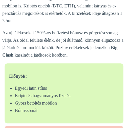
mobilon is. Kriptós opciók (BTC, ETH), valamint kártyás és e-
pénztárcás megoldások is elérhetők. A kifizetések ideje átlagosan 1–
3 óra.
Az új játékosokat 150%-os befizetési bónusz és pörgetéscsomag
várja. Az oldal felülete élénk, de jól átlátható, könnyen eligazodsz a
játékok és promóciók között. Pozitív értékelések jellemzik a
Big
Clash
kaszinót a játékosok körében.
Előnyök:
Egyedi latin stílus
Kripto és hagyományos fizetés
Gyors betöltés mobilon
Bónuszbarát