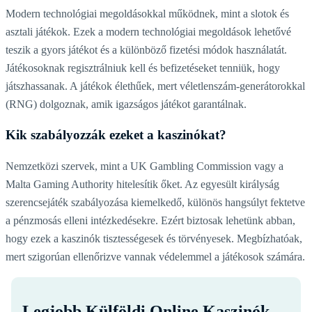
Modern technológiai megoldásokkal működnek, mint a slotok és
asztali játékok. Ezek a modern technológiai megoldások lehetővé
teszik a gyors játékot és a különböző fizetési módok használatát.
Játékosoknak regisztrálniuk kell és befizetéseket tenniük, hogy
játszhassanak. A játékok élethűek, mert véletlenszám-generátorokkal
(RNG) dolgoznak, amik igazságos játékot garantálnak.
Kik szabályozzák ezeket a kaszinókat?
Nemzetközi szervek, mint a UK Gambling Commission vagy a
Malta Gaming Authority hitelesítik őket. Az egyesült királyság
szerencsejáték szabályozása kiemelkedő, különös hangsúlyt fektetve
a pénzmosás elleni intézkedésekre. Ezért biztosak lehetünk abban,
hogy ezek a kaszinók tisztességesek és törvényesek. Megbízhatóak,
mert szigorúan ellenőrizve vannak védelemmel a játékosok számára.
Legjobb Külföldi Online Kaszinók