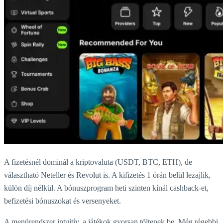
A fizetésnél dominál a kriptovaluta (USDT, BTC, ETH), de
választható Neteller és Revolut is. A kifizetés 1 órán belül lezajlik,
külön díj nélkül. A bónuszprogram heti szinten kínál cashback-et,
befizetési bónuszokat és versenyeket.
A menürendszer intuitív, a játékok gyorsan töltenek be. Még régebbi