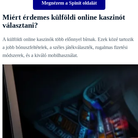
Megnézem a Spinit oldalát
Miért érdemes külföldi online kaszinót
választani?
A külföldi online kaszinók több előnnyel bírnak. Ezek közé tartozik
a jobb bónuszfeltételek, a széles játékválaszték, rugalmas fizetési
módszerek, és a kiváló mobilhasználat.