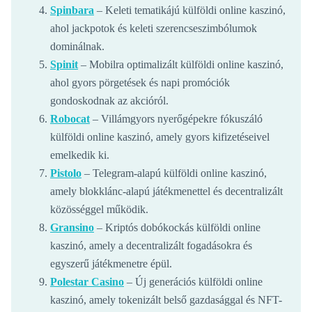
Spinbara
– Keleti tematikájú külföldi online kaszinó,
ahol jackpotok és keleti szerencseszimbólumok
dominálnak.
Spinit
– Mobilra optimalizált külföldi online kaszinó,
ahol gyors pörgetések és napi promóciók
gondoskodnak az akcióról.
Robocat
– Villámgyors nyerőgépekre fókuszáló
külföldi online kaszinó, amely gyors kifizetéseivel
emelkedik ki.
Pistolo
– Telegram-alapú külföldi online kaszinó,
amely blokklánc-alapú játékmenettel és decentralizált
közösséggel működik.
Gransino
– Kriptós dobókockás külföldi online
kaszinó, amely a decentralizált fogadásokra és
egyszerű játékmenetre épül.
Polestar Casino
– Új generációs külföldi online
kaszinó, amely tokenizált belső gazdasággal és NFT-