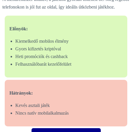
telefonokon is jól fut az oldal, így ideális útközbeni játékhoz.
Előnyök:
Kiemelkedő mobilos élmény
Gyors kifizetés kriptóval
Heti promóciók és cashback
Felhasználóbarát kezelőfelület
Hátrányok:
Kevés asztali játék
Nincs natív mobilalkalmazás