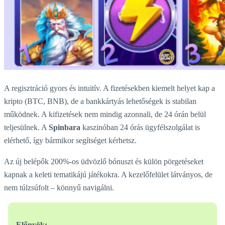
A regisztráció gyors és intuitív. A fizetésekben kiemelt helyet kap a
kripto (BTC, BNB), de a bankkártyás lehetőségek is stabilan
működnek. A kifizetések nem mindig azonnali, de 24 órán belül
teljesülnek. A
Spinbara
kaszinóban 24 órás ügyfélszolgálat is
elérhető, így bármikor segítséget kérhetsz.
Az új belépők 200%-os üdvözlő bónuszt és külön pörgetéseket
kapnak a keleti tematikájú játékokra. A kezelőfelület látványos, de
nem túlzsúfolt – könnyű navigálni.
Előnyök: