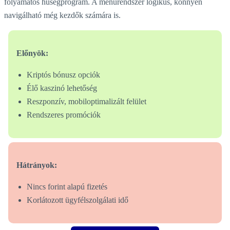
folyamatos hűségprogram. A menürendszer logikus, könnyen
navigálható még kezdők számára is.
Előnyök:
Kriptós bónusz opciók
Élő kaszinó lehetőség
Reszponzív, mobiloptimalizált felület
Rendszeres promóciók
Hátrányok:
Nincs forint alapú fizetés
Korlátozott ügyfélszolgálati idő