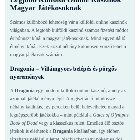
Magyar Játékosoknak
Számos különböző lehetőség vár a külföldi online kaszinók
világában. A legtöbb külföldi kaszinó számos fizetési módot
és bónuszt kínál a magyar játékosoknak. Mind egyedülálló
élményt kínál. Ezek közül néhány különösen vonzó lehet a
magyar játékosok számára.
Dragonia – Villámgyors belépés és pörgős
nyeremények
A
Dragonia
egy modern külföldi online kaszinó, amely az
azonnali játékélményre épít. A regisztráció mindössze
néhány kattintás, így perceken belül belevetheted magad a
legnépszerűbb játékokba – mint például a
Gates of Olympus
,
Book of Dead
vagy a klasszikus rulett. Emellett élő osztós
játékok is elérhetők a
Dragonia
kínálatában, így élőben
játszhatsz például rulettet, blackjacket vagy pókert valódi