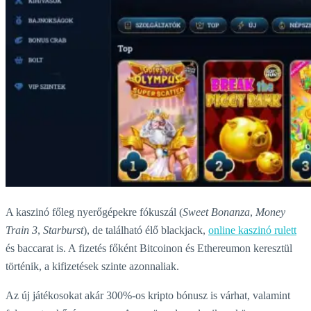
A kaszinó főleg nyerőgépekre fókuszál (
Sweet Bonanza
,
Money
Train 3
,
Starburst
), de található élő blackjack,
online kaszinó rulett
és baccarat is. A fizetés főként Bitcoinon és Ethereumon keresztül
történik, a kifizetések szinte azonnaliak.
Az új játékosokat akár 300%-os kripto bónusz is várhat, valamint