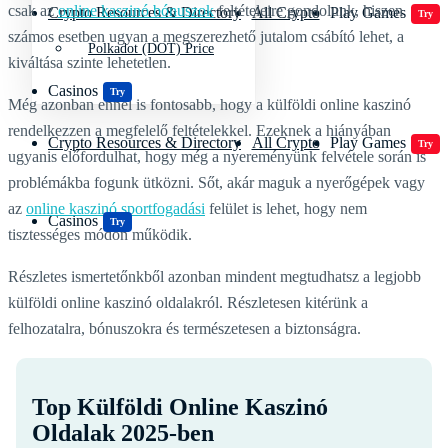
csak az
online kaszinó bónuszok
feltételeire gondolunk, hiszen
Crypto Resources & Directory
All Crypto
Play Games
Try
számos esetben ugyan a megszerezhető jutalom csábító lehet, a
Polkadot (DOT) Price
kiváltása szinte lehetetlen.
Casinos
Try
Még azonban ennél is fontosabb, hogy a külföldi online kaszinó
rendelkezzen a megfelelő feltételekkel. Ezeknek a hiányában
Crypto Resources & Directory
All Crypto
Play Games
Try
ugyanis előfordulhat, hogy még a nyereményünk felvétele során is
problémákba fogunk ütközni. Sőt, akár maguk a nyerőgépek vagy
az
online kaszinó sportfogadási
felület is lehet, hogy nem
Casinos
Try
tisztességes módon működik.
Részletes ismertetőnkből azonban mindent megtudhatsz a legjobb
külföldi online kaszinó oldalakról. Részletesen kitérünk a
felhozatalra, bónuszokra és természetesen a biztonságra.
Top Külföldi Online Kaszinó
Oldalak 2025-ben