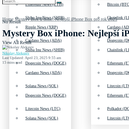
Ethereum News (ETH)
Bitcoin (BTC
Shiba Inu News (SHIB)
Chainlink (L
Home
Mystery Box iPhone: Nejlepší iPhone Box pro rok 2025
No Result
Ripple News (XRP)
Cardano (AD
Mystery Box iPhone: Nejlepší i
Cardano News (ADA)
Dogecoin (D
View All Result
Shiba Inu News (SHIB)
Chainlink (L
Nikolay Aleksiev
Last Updated: April 23, 2025 9:55 am
15 mins read
Dogecoin News (DOGE)
Ethereum (E
Cardano News (ADA)
Dogecoin (D
Solana News (SOL)
Litecoin (LT
Dogecoin News (DOGE)
Ethereum (E
Litecoin News (LTC)
Polkadot (DO
Solana News (SOL)
Litecoin (LT