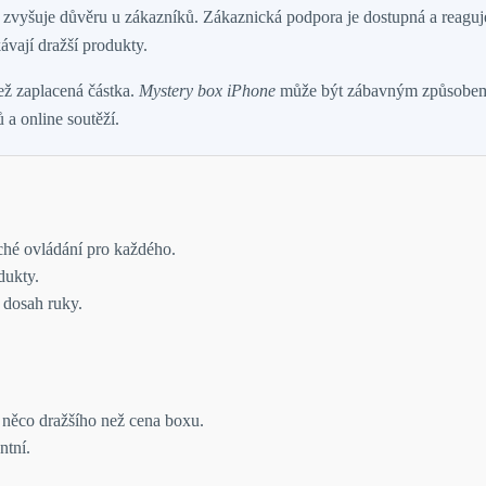
 zvyšuje důvěru u zákazníků. Zákaznická podpora je dostupná a reaguje
ávají dražší produkty.
ež zaplacená částka.
Mystery box iPhone
může být zábavným způsobem, jak
a online soutěží.
hé ovládání pro každého.
dukty.
dosah ruky.
 něco dražšího než cena boxu.
ntní.