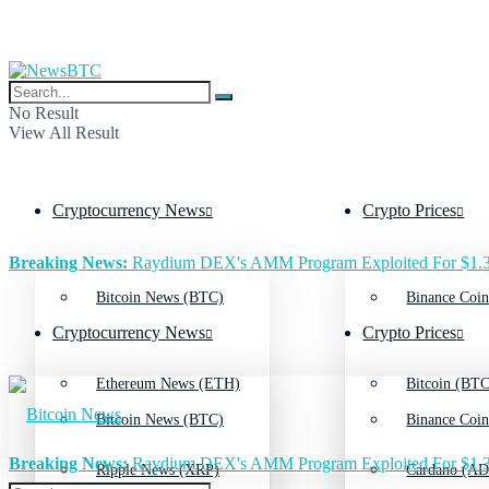
No Result
View All Result
Cryptocurrency News
Crypto Prices
Breaking News:
Raydium DEX's AMM Program Exploited For $1.3
Bitcoin News (BTC)
Binance Coin
Cryptocurrency News
Crypto Prices
Ethereum News (ETH)
Bitcoin (BTC
Bitcoin News (BTC)
Binance Coin
Breaking News:
Raydium DEX's AMM Program Exploited For $1.3
Ripple News (XRP)
Cardano (AD