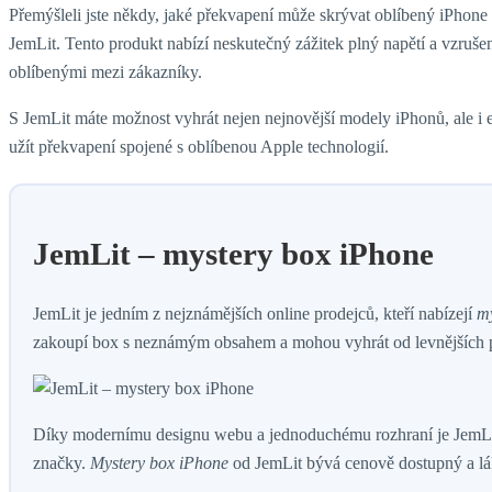
Přemýšleli jste někdy, jaké překvapení může skrývat oblíbený iPhone
JemLit. Tento produkt nabízí neskutečný zážitek plný napětí a vzruše
oblíbenými mezi zákazníky.
S JemLit máte možnost vyhrát nejen nejnovější modely iPhonů, ale i exk
užít překvapení spojené s oblíbenou Apple technologií.
JemLit – mystery box iPhone
JemLit je jedním z nejznámějších online prodejců, kteří nabízejí
my
zakoupí box s neznámým obsahem a mohou vyhrát od levnějších př
Díky modernímu designu webu a jednoduchému rozhraní je JemLit pop
značky.
Mystery box iPhone
od JemLit bývá cenově dostupný a lá