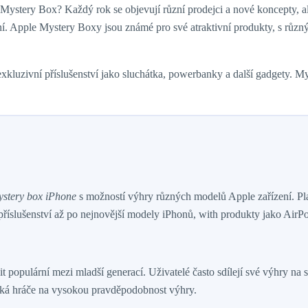
 Mystery Box? Každý rok se objevují různí prodejci a nové koncepty, a
ní. Apple Mystery Boxy jsou známé pro své atraktivní produkty, s různý
luzivní příslušenství jako sluchátka, powerbanky a další gadgety. Myste
stery box iPhone
s možností výhry různých modelů Apple zařízení. Plat
íslušenství až po nejnovější modely iPhonů, with produkty jako Air
ulární mezi mladší generací. Uživatelé často sdílejí své výhry na soc
ká hráče na vysokou pravděpodobnost výhry.