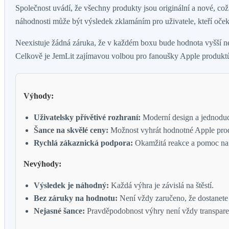
Společnost uvádí, že všechny produkty jsou originální a nové, což
náhodnosti může být výsledek zklamáním pro uživatele, kteří oček
Neexistuje žádná záruka, že v každém boxu bude hodnota vyšší n
Celkově je JemLit zajímavou volbou pro fanoušky Apple produktů 
Výhody:
Uživatelsky přívětivé rozhraní:
Moderní design a jednoduc
Šance na skvělé ceny:
Možnost vyhrát hodnotné Apple pro
Rychlá zákaznická podpora:
Okamžitá reakce a pomoc na 
Nevýhody:
Výsledek je náhodný:
Každá výhra je závislá na štěstí.
Bez záruky na hodnotu:
Není vždy zaručeno, že dostanete
Nejasné šance:
Pravděpodobnost výhry není vždy transpare