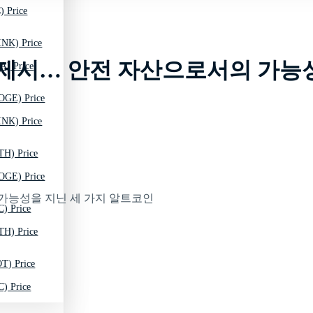
) Price
INK) Price
전망 제시… 안전 자산으로서의 가
A) Price
OGE) Price
INK) Price
TH) Price
OGE) Price
C) Price
TH) Price
T) Price
C) Price