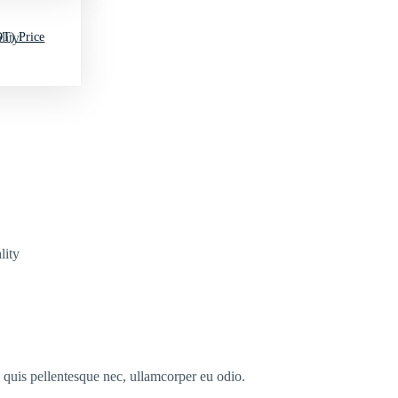
T) Price
lity
lity
s quis pellentesque nec, ullamcorper eu odio.