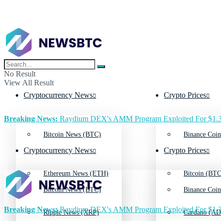
No Result
View All Result
Cryptocurrency News
Crypto Prices
Breaking News:
Raydium DEX's AMM Program Exploited For $1.3
Bitcoin News (BTC)
Binance Coin
Cryptocurrency News
Crypto Prices
Ethereum News (ETH)
Bitcoin (BTC
Bitcoin News (BTC)
Binance Coin
Breaking News:
Raydium DEX's AMM Program Exploited For $1.3
Ripple News (XRP)
Cardano (AD