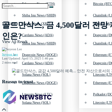
Ethereum News (ETH)
Bitcoin (BTC
Shiba Inu News (SHIB)
Chainlink (L
골드만삭스, 금 4,500달러 
No Result
Ripple News (XRP)
Cardano (AD
인은?
Cardano News (ADA)
Dogecoin (D
View All Result
Shiba Inu News (SHIB)
Chainlink (L
Soyeon Lee
Dogecoin News (DOGE)
Ethereum (E
Last Updated: April 15, 2025 1:46 pm
2 mins read
Cardano News (ADA)
Dogecoin (D
Solana News (SOL)
Litecoin (LT
Reason to trust
Dogecoin News (DOGE)
Ethereum (E
Litecoin News (LTC)
Polkadot (DO
Solana News (SOL)
Litecoin (LT