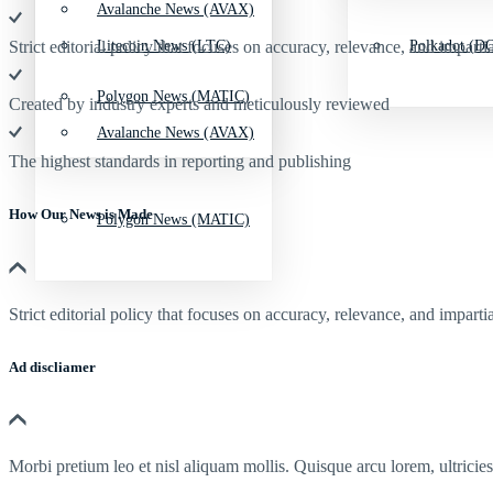
Avalanche News (AVAX)
Litecoin News (LTC)
Polkadot (DO
Strict editorial policy that focuses on accuracy, relevance, and impartia
Polygon News (MATIC)
Created by industry experts and meticulously reviewed
Avalanche News (AVAX)
The highest standards in reporting and publishing
How Our News is Made
Polygon News (MATIC)
Strict editorial policy that focuses on accuracy, relevance, and impartia
Ad discliamer
Morbi pretium leo et nisl aliquam mollis. Quisque arcu lorem, ultricie