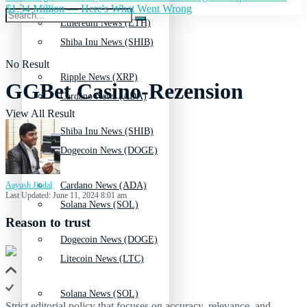
$1.34 Million — Here's What Went Wrong
Ethereum News (ETH)
Shiba Inu News (SHIB)
No Result
Ripple News (XRP)
GGBet Casino-Rezension
Cardano News (ADA)
View All Result
Shiba Inu News (SHIB)
Dogecoin News (DOGE)
Aayush Jindal
Cardano News (ADA)
Last Updated: June 11, 2024 8:01 am
Solana News (SOL)
Reason to trust
Dogecoin News (DOGE)
Litecoin News (LTC)
Solana News (SOL)
Strict editorial policy that focuses on accuracy, relevance, and