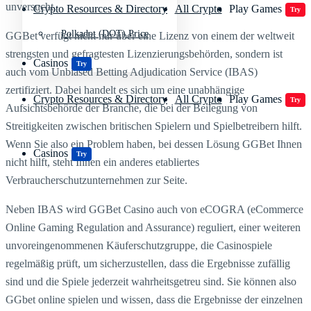
unversucht.
Crypto Resources & Directory
All Crypto
Play Games
Try
Polkadot (DOT) Price
GGBet verfügt nicht nur über eine Lizenz von einem der weltweit
strengsten und gefragtesten Lizenzierungsbehörden, sondern ist
Casinos
Try
auch vom Unbiased Betting Adjudication Service (IBAS)
zertifiziert. Dabei handelt es sich um eine unabhängige
Crypto Resources & Directory
All Crypto
Play Games
Try
Aufsichtsbehörde der Branche, die bei der Beilegung von
Streitigkeiten zwischen britischen Spielern und Spielbetreibern hilft.
Wenn Sie also ein Problem haben, bei dessen Lösung GGBet Ihnen
Casinos
Try
nicht hilft, steht Ihnen ein anderes etabliertes
Verbraucherschutzunternehmen zur Seite.
Neben IBAS wird GGBet Casino auch von eCOGRA (eCommerce
Online Gaming Regulation and Assurance) reguliert, einer weiteren
unvoreingenommenen Käuferschutzgruppe, die Casinospiele
regelmäßig prüft, um sicherzustellen, dass die Ergebnisse zufällig
sind und die Spiele jederzeit wahrheitsgetreu sind. Sie können also
GGbet online spielen und wissen, dass die Ergebnisse der einzelnen