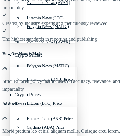
Avalanche News (AVAX)
impartiality
Litecoin News (LTC)
Created by industry experts and meticulously reviewed
Polygon News (MATIC)
The highest standards in reporting and publishing
Avalanche News (AVAX)
How Our News is Made
Crypto Prices
Polygon News (MATIC)
Binance Coin (BNB) Price
Strict editorial policy that focuses on accuracy, relevance, and
impartiality
Crypto Prices
Bitcoin (BTC) Price
Ad discliamer
Binance Coin (BNB) Price
Cardano (ADA) Price
Morbi pretium leo et nisl aliquam mollis. Quisque arcu lorem,