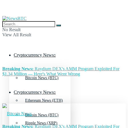
No Result
View All Result
Cryptocurrency News
Breaking News:
Raydium DEX's AMM Program Exploited For
$1.34 Million — Here's What Went Wrong
Bitcoin News (BTC)
Cryptocurrency News
Ethereum News (ETH)
Bitcoin News (BTC)
Ripple News (XRP)
Breaking News:
Raydium DEX's AMM Program Exploited For