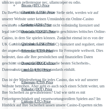
ultricies quis pellentesque nec, ullamcorper eu odio.
Bitcoin (BTC) Price
Da Ihre Sicherheit für uns an erster Stelle steht, werden wir auf
Chainlink (LINK) Price
unserer Website unter keinen Umständen ein Online-Casino
Cardano (ADA) Price
erwähnen oder befürworten, das nicht vollständig lizenziert und
legal ist. Offensichtlich ist GGBet ein geschütztes britisches Online-
Dogecoin (DOGE) Price
Casino, in dem Sie spielen können. Zunächst einmal ist es von der
UK Gambling Commission (UKGC) lizenziert und reguliert, einer
Chainlink (LINK) Price
der angesehensten Gerichtsbarkeiten für Fernspiele weltweit. Dies
Ethereum (ETH) Price
bedeutet, dass alle Ihre persönlichen und finanziellen Daten
geschützt sind und GGBet Casino die besten Sicherheits-,
Dogecoin (DOGE) Price
Datenschutz- und Datenschutzstandards einhält.
Litecoin (LTC) Price
Das ist der Mindestbetrag für jedes Casino, das wir auf unserer
Ethereum (ETH) Price
Website betreiben. Aber geht es auch noch einen Schritt weiter, um
Polkadot (DOT) Price
Ihre Sicherheit zu gewährleisten? Und wie sieht es mit
Freizeitgerechtigkeit und verantwortungsvollem Spielen aus? Im
Litecoin (LTC) Price
Hinblick auf Ihre Sicherheit lassen unsere Casino-Experten nichts