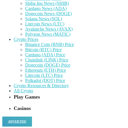
Shiba Inu News (SHIB)
Cardano News (ADA)
Dogecoin News (DOGE)
Solana News (SOL)
Litecoin News (LTC)
Avalanche News (AVAX)
Polygon News (MATIC)
Crypto Prices
Binance Coin (BNB) Price
Bitcoin (BTC) Price
Cardano (ADA) Price
Chainlink (LINK) Price
Dogecoin (DOGE) Price
Ethereum (ETH) Price
Litecoin (LTC) Price
Polkadot (DOT) Price
Crypto Resources & Directory
All Crypto
Play Games
Casinos
ADVERTISE