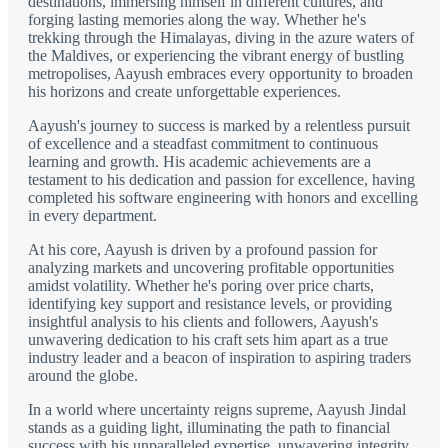
destinations, immersing himself in different cultures, and
forging lasting memories along the way. Whether he's
trekking through the Himalayas, diving in the azure waters of
the Maldives, or experiencing the vibrant energy of bustling
metropolises, Aayush embraces every opportunity to broaden
his horizons and create unforgettable experiences.
Aayush's journey to success is marked by a relentless pursuit
of excellence and a steadfast commitment to continuous
learning and growth. His academic achievements are a
testament to his dedication and passion for excellence, having
completed his software engineering with honors and excelling
in every department.
At his core, Aayush is driven by a profound passion for
analyzing markets and uncovering profitable opportunities
amidst volatility. Whether he's poring over price charts,
identifying key support and resistance levels, or providing
insightful analysis to his clients and followers, Aayush's
unwavering dedication to his craft sets him apart as a true
industry leader and a beacon of inspiration to aspiring traders
around the globe.
In a world where uncertainty reigns supreme, Aayush Jindal
stands as a guiding light, illuminating the path to financial
success with his unparalleled expertise, unwavering integrity,