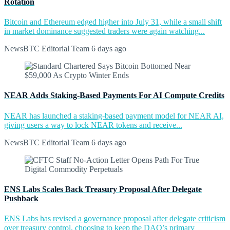
Rotation
Bitcoin and Ethereum edged higher into July 31, while a small shift
in market dominance suggested traders were again watching...
NewsBTC Editorial Team
6 days ago
NEAR Adds Staking-Based Payments For AI Compute Credits
NEAR has launched a staking-based payment model for NEAR AI,
giving users a way to lock NEAR tokens and receive...
NewsBTC Editorial Team
6 days ago
ENS Labs Scales Back Treasury Proposal After Delegate
Pushback
ENS Labs has revised a governance proposal after delegate criticism
over treasury control, choosing to keep the DAO’s primary