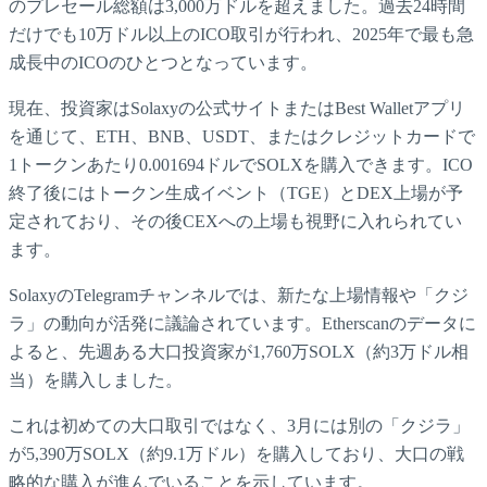
のプレセール総額は3,000万ドルを超えました。過去24時間
だけでも10万ドル以上のICO取引が行われ、2025年で最も急
成長中のICOのひとつとなっています。
現在、投資家はSolaxyの公式サイトまたはBest Walletアプリ
を通じて、ETH、BNB、USDT、またはクレジットカードで
1トークンあたり0.001694ドルでSOLXを購入できます。ICO
終了後にはトークン生成イベント（TGE）とDEX上場が予
定されており、その後CEXへの上場も視野に入れられてい
ます。
SolaxyのTelegramチャンネルでは、新たな上場情報や「クジ
ラ」の動向が活発に議論されています。Etherscanのデータに
よると、先週ある大口投資家が1,760万SOLX（約3万ドル相
当）を購入しました。
これは初めての大口取引ではなく、3月には別の「クジラ」
が5,390万SOLX（約9.1万ドル）を購入しており、大口の戦
略的な購入が進んでいることを示しています。