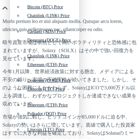
Bitcoin (BTC) Price
Chainlink (LINK) Price
Morbi pretium leo et nisl aliquam mollis. Quisque arcu lorem,
ultricies quis pellentesque nec, ullamcorper eu odio.
Cardano (ADA) Price
Dogecoin (DOGE) Price
暗号資産市場は依然として高いボラティリティと恐怖感に包
まれていますが、Solaxy（SOLX）はその中で強い回復力を
Chainlink (LINK) Price
見せています。
Ethereum (ETH) Price
今年1月以降、世界経済政策に対する懸念、メディアによる
不安の煽り、市場の不確実性が続いてきました。しかし、そ
Dogecoin (DOGE) Price
のような困難にもかかわらず、SolaxyはICOで3,000万ドル以
Litecoin (LTC) Price
上を調達し、わずかなプロジェクトしか達成できない成果を
収めています。
Ethereum (ETH) Price
Polkadot (DOT) Price
市場が強気に転じ、ビットコインが85,000ドルに迫る中、
Solaxyの勢いはさらに増しています。底値で購入した投資家
Litecoin (LTC) Price
はすでに大きな利益を確定しており、SolaxyはSolanaのミー