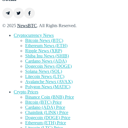
© 2025
NewsBTC
. All Rights Reserved.
Cryptocurrency News
Bitcoin News (BTC)
Ethereum News (ETH)
Ripple News (XRP)
Shiba Inu News (SHIB)
Cardano News (ADA)
Dogecoin News (DOGE)
Solana News (SOL)
Litecoin News (LTC)
Avalanche News (AVAX)
Polygon News (MATIC)
Crypto Prices
Binance Coin (BNB) Price
Bitcoin (BTC) Price
Cardano (ADA) Price
Chainlink (LINK) Price
Dogecoin (DOGE) Price
Ethereum (ETH) Price
Litecoin (LTC) Price