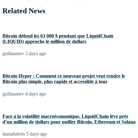
Related News
Bitcoin défend les 63 000 $ pendant que LiquidChain
(LIQUID) approche le million de dollars
guillaumev
3 days ago
Bitcoin Hyper : Comment ce nouveau projet veut rendre le
Bitcoin plus simple, plus rapide et accessible à tous
guillaumev
4 days ago
Face à la volatilité macroéconomique, LiquidChain lève près
d’un million de dollars pour unifier Bitcoin, Ethereum et Solana
lauradubois
5 days ago