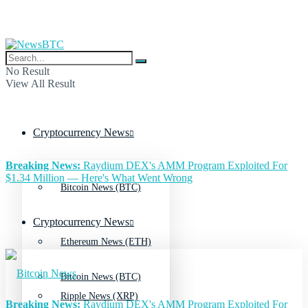
No Result
View All Result
Cryptocurrency News
Breaking News:
Raydium DEX's AMM Program Exploited For
$1.34 Million — Here's What Went Wrong
Bitcoin News (BTC)
Cryptocurrency News
Ethereum News (ETH)
Bitcoin News (BTC)
Ripple News (XRP)
Breaking News:
Raydium DEX's AMM Program Exploited For