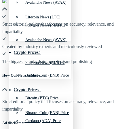
Avalanche News (AVAX)
Litecoin News (LTC)
Strict editorial policy that focuses on accuracy, relevance, and
Polygon News (MATIC)
impartiality
Avalanche News (AVAX)
Created by industry experts and meticulously reviewed
Crypto Prices
The highest standards in reporting and publishing
Polygon News (MATIC)
Binance Coin (BNB) Price
How Our News is Made
Crypto Prices
Bitcoin (BTC) Price
Strict editorial policy that focuses on accuracy, relevance, and
impartiality
Binance Coin (BNB) Price
Cardano (ADA) Price
Ad discliamer