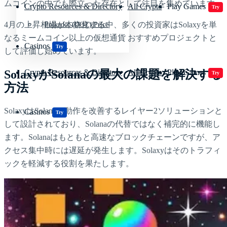
ムコインの中でも際立った存在として注目を集めています。
Crypto Resources & Directory
All Crypto
Play Games
Try
4月の上昇相場が本格化する中、多くの投資家はSolaxyを単
Polkadot (DOT) Price
なるミームコイン以上の仮想通貨 おすすめプロジェクトと
Casinos
Try
して評価し始めています。
SolaxyがSolanaの最大の課題を解決する
Crypto Resources & Directory
All Crypto
Play Games
Try
方法
SolaxyはSolanaの動作を改善するレイヤー2ソリューションと
Casinos
Try
して設計されており、Solanaの代替ではなく補完的に機能し
ます。Solanaはもともと高速なブロックチェーンですが、ア
クセス集中時には遅延が発生します。Solaxyはそのトラフィ
ックを軽減する役割を果たします。