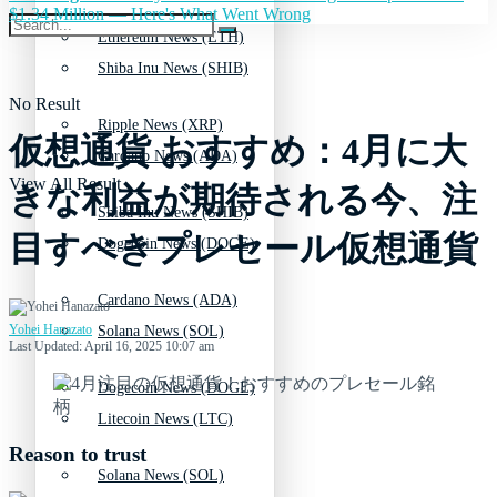
$1.34 Million — Here's What Went Wrong
Ethereum News (ETH)
Shiba Inu News (SHIB)
No Result
Ripple News (XRP)
仮想通貨 おすすめ：4月に大
Cardano News (ADA)
View All Result
きな利益が期待される今、注
Shiba Inu News (SHIB)
目すべきプレセール仮想通貨
Dogecoin News (DOGE)
Cardano News (ADA)
Yohei Hanazato
Solana News (SOL)
Last Updated: April 16, 2025 10:07 am
Dogecoin News (DOGE)
Litecoin News (LTC)
Reason to trust
Solana News (SOL)