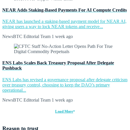
NEAR Adds Staking-Based Payments For AI Compute Credits
NEAR has launched a staking-based payment model for NEAR AI,
giving users a way to lock NEAR tokens and receive...
NewsBTC Editorial Team
1 week ago
ENS Labs Scales Back Treasury Proposal After Delegate
Pushback
ENS Labs has revised a governance proposal after delegate criticism
over treasury control, choosing to keep the DAO’s primary
operational...
NewsBTC Editorial Team
1 week ago
Load More
Reason to trust