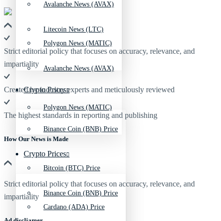
Avalanche News (AVAX)
Litecoin News (LTC)
Polygon News (MATIC)
Strict editorial policy that focuses on accuracy, relevance, and
impartiality
Avalanche News (AVAX)
Crypto Prices
Created by industry experts and meticulously reviewed
Polygon News (MATIC)
The highest standards in reporting and publishing
Binance Coin (BNB) Price
How Our News is Made
Crypto Prices
Bitcoin (BTC) Price
Strict editorial policy that focuses on accuracy, relevance, and
Binance Coin (BNB) Price
impartiality
Cardano (ADA) Price
Ad discliamer