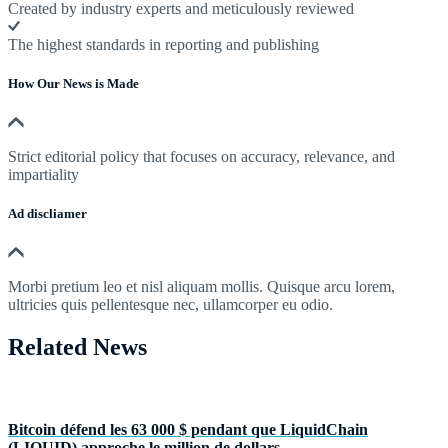
Created by industry experts and meticulously reviewed
The highest standards in reporting and publishing
How Our News is Made
Strict editorial policy that focuses on accuracy, relevance, and
impartiality
Ad discliamer
Morbi pretium leo et nisl aliquam mollis. Quisque arcu lorem,
ultricies quis pellentesque nec, ullamcorper eu odio.
Related News
Bitcoin défend les 63 000 $ pendant que LiquidChain
(LIQUID) approche le million de dollars