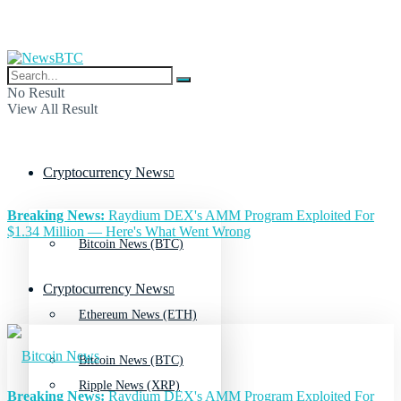
No Result
View All Result
Cryptocurrency News
Breaking News:
Raydium DEX's AMM Program Exploited For
$1.34 Million — Here's What Went Wrong
Bitcoin News (BTC)
Cryptocurrency News
Ethereum News (ETH)
Bitcoin News (BTC)
Ripple News (XRP)
Breaking News:
Raydium DEX's AMM Program Exploited For