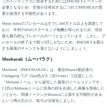
このインデックスに投資するためには$MEMEXトークンが
必要となるため、市場が活発化するにつれて$MEMEXの需
要が急増する可能性があります。
Meme Indexのプレセールはすでに400万ドル以上を調達して
おり、年利554%のステーキング報酬が得られるため、現在
最も魅力的なプレセールの一つとなっています。しかし、プ
レセールの終了まで残り9日しかないため、$MEMEXを購入
する最後のチャンスを逃さないようにしましょう。
Moobarak（ムーバラク）
Moobarak（$MOOBARAK）は、最近Binance創設者の
Changpeng “CZ” Zhao氏がX（旧Twitter）で話題にした
「Mubarakミーム」から誕生した最新のミームコインです。
CZ氏がMubarakミームに自身の顔を合成した画像を投稿した
ことから、関連トークンがBinanceに上場する可能性がある
という噂が広がり、取引が活発化しました。