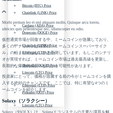
Bitcoin (BTC) Price
Chainlink (LINK) Price
Morbi pretium leo et nisl aliquam mollis. Quisque arcu lorem,
Cardano (ADA) Price
ultricies quis pellentesque nec, ullamcorper eu odio.
Dogecoin (DOGE) Price
仮想通貨市場が回復する中、ミームコインが急騰しており、
Chainlink (LINK) Price
多くのアナリストは待望の「ミームコインスーパーサイク
ル」の始まりではないかと予測しています。もしこのシナリ
Ethereum (ETH) Price
オが実現すれば、ミームコイン市場は過去最高値を更新し、
長期的な爆発的成長へと向かう可能性があります。
Dogecoin (DOGE) Price
Litecoin (LTC) Price
投資家にとって、価格が急騰する前の今がミームコインを購
入する絶好のチャンスです。ここでは、特に有望な4つのミ
Ethereum (ETH) Price
ームコインを紹介します。
Polkadot (DOT) Price
Solaxy（ソラクシー）
Litecoin (LTC) Price
Solaxy（$SOLX）は、Solanaエコシステムの主要な課題を解