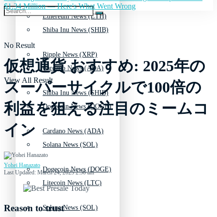
$1.34 Million — Here's What Went Wrong
Ethereum News (ETH)
Shiba Inu News (SHIB)
No Result
Ripple News (XRP)
仮想通貨 おすすめ: 2025年の
Cardano News (ADA)
View All Result
スーパーサイクルで100倍の
Shiba Inu News (SHIB)
利益を狙える注目のミームコ
Dogecoin News (DOGE)
イン
Cardano News (ADA)
Solana News (SOL)
Yohei Hanazato
Dogecoin News (DOGE)
Last Updated: March 24, 2025 2:36 am
Litecoin News (LTC)
Reason to trust
Solana News (SOL)