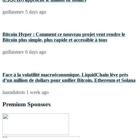
guillaumev
5 days ago
Bitcoin Hyper : Comment ce nouveau projet veut rendre le
Bitcoin plus simple, plus rapide et accessible à tous
guillaumev
6 days ago
Face à la volatilité macroéconomique, LiquidChain lève près
d’un million de dollars pour unifier Bitcoin, Ethereum et Solana
lauradubois
1 week ago
Premium Sponsors