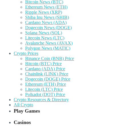
Bitcoin News (BTC)
Ethereum News (ETH)
Ripple News (XRP)
Shiba Inu News (SHIB)
Cardano News (ADA)
Dogecoin News (DOGE)
Solana News (SOL)
Litecoin News (LTC)
Avalanche News (AVAX)
Polygon News (MATIC)
Crypto Prices
Binance Coin (BNB) Price
Bitcoin (BTC) Price
Cardano (ADA) Price
Chainlink (LINK) Price
Dogecoin (DOGE) Price
Ethereum (ETH) Price
Litecoin (LTC) Price
Polkadot (DOT) Price
Crypto Resources & Directory
All Crypto
Play Games
Casinos