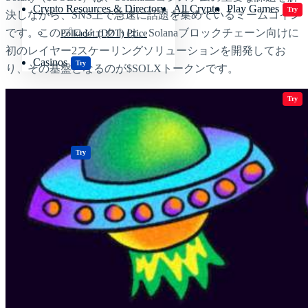
Crypto Resources & Directory
All Crypto
Play Games
Try
決しながら、SNS上で急速に話題を集めているミームコイン
です。このプロジェクトは、Solanaブロックチェーン向けに
Polkadot (DOT) Price
初のレイヤー2スケーリングソリューションを開発してお
Casinos
Try
り、その基盤となるのが$SOLXトークンです。
Crypto Resources & Directory
All Crypto
Play Games
Try
Casinos
Try