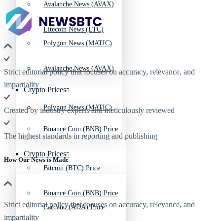
Avalanche News (AVAX)
Litecoin News (LTC)
Polygon News (MATIC)
Avalanche News (AVAX)
Strict editorial policy that focuses on accuracy, relevance, and
impartiality
Crypto Prices
Polygon News (MATIC)
Created by industry experts and meticulously reviewed
Binance Coin (BNB) Price
The highest standards in reporting and publishing
Crypto Prices
How Our News is Made
Bitcoin (BTC) Price
Binance Coin (BNB) Price
Strict editorial policy that focuses on accuracy, relevance, and
Cardano (ADA) Price
impartiality