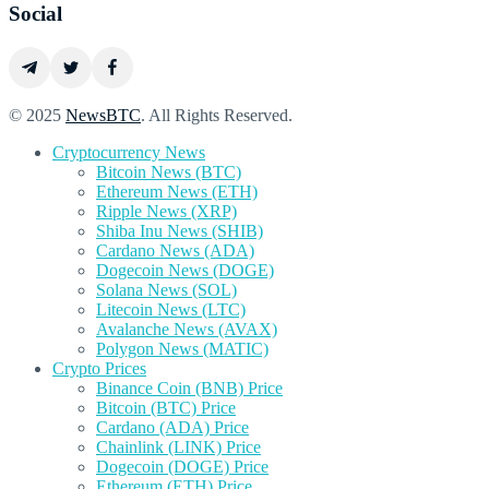
Social
© 2025
NewsBTC
. All Rights Reserved.
Cryptocurrency News
Bitcoin News (BTC)
Ethereum News (ETH)
Ripple News (XRP)
Shiba Inu News (SHIB)
Cardano News (ADA)
Dogecoin News (DOGE)
Solana News (SOL)
Litecoin News (LTC)
Avalanche News (AVAX)
Polygon News (MATIC)
Crypto Prices
Binance Coin (BNB) Price
Bitcoin (BTC) Price
Cardano (ADA) Price
Chainlink (LINK) Price
Dogecoin (DOGE) Price
Ethereum (ETH) Price