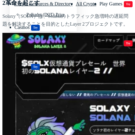
2革命を起こす
Crypto Resources & Directory
All Crypto
Play Games
Try
Polkadot (DOT) Price
Solaxy（SOLX）は、Solanaのトラフィック急増時の遅延問
題を解決することを目的としたLayer 2プロジェクトです。
Casinos
Try
Crypto Resources & Directory
All Crypto
Play Games
Try
Casinos
Try