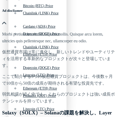
Bitcoin (BTC) Price
Ad discliamer
Chainlink (LINK) Price
Cardano (ADA) Price
Morbi pretium leo et nisl aliquam mollis. Quisque arcu lorem,
Dogecoin (DOGE) Price
ultricies quis pellentesque nec, ullamcorper eu odio.
Chainlink (LINK) Price
仮想通貨市場は常に進化し、新しいトレンドやユーティリテ
Ethereum (ETH) Price
ィを活用する革新的なプロジェクトが次々と登場していま
す。
Dogecoin (DOGE) Price
Litecoin (LTC) Price
ここで紹介する5つの仮想通貨プロジェクトは、今後数ヶ月
で10倍から50倍の成長が期待される有望な投資先です。
Ethereum (ETH) Price
弱気相場が続く中でも、これらのプロジェクトは強い成長ポ
Polkadot (DOT) Price
テンシャルを持っています。
Litecoin (LTC) Price
Solaxy（SOLX）– Solanaの課題を解決し、Layer