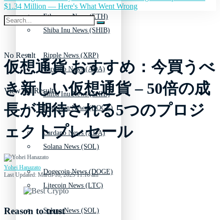
$1.34 Million — Here's What Went Wrong
Ethereum News (ETH)
Shiba Inu News (SHIB)
No Result
Ripple News (XRP)
仮想通貨 おすすめ：今買うべ
Cardano News (ADA)
き新しい仮想通貨 – 50倍の成
View All Result
Shiba Inu News (SHIB)
長が期待される5つのプロジ
Dogecoin News (DOGE)
ェクトプレセール
Cardano News (ADA)
Solana News (SOL)
Yohei Hanazato
Dogecoin News (DOGE)
Last Updated: March 18, 2025 11:16 am
Litecoin News (LTC)
Reason to trust
Solana News (SOL)