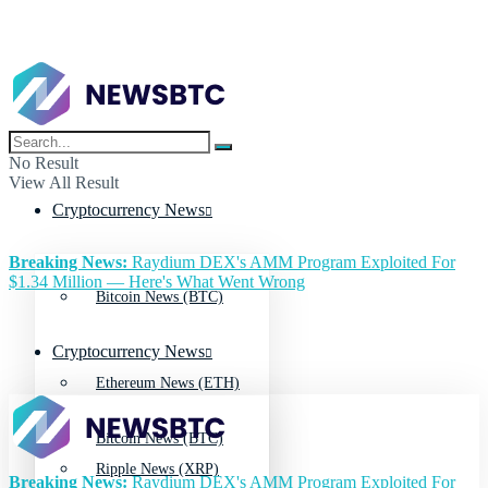
No Result
View All Result
Cryptocurrency News
Breaking News:
Raydium DEX's AMM Program Exploited For
$1.34 Million — Here's What Went Wrong
Bitcoin News (BTC)
Cryptocurrency News
Ethereum News (ETH)
Bitcoin News (BTC)
Ripple News (XRP)
Breaking News:
Raydium DEX's AMM Program Exploited For