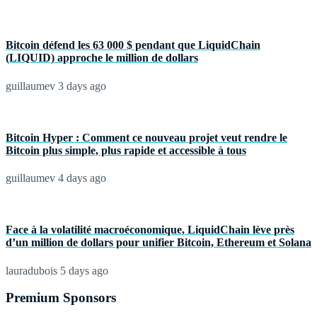
Bitcoin défend les 63 000 $ pendant que LiquidChain
(LIQUID) approche le million de dollars
guillaumev
3 days ago
Bitcoin Hyper : Comment ce nouveau projet veut rendre le
Bitcoin plus simple, plus rapide et accessible à tous
guillaumev
4 days ago
Face à la volatilité macroéconomique, LiquidChain lève près
d’un million de dollars pour unifier Bitcoin, Ethereum et Solana
lauradubois
5 days ago
Premium Sponsors