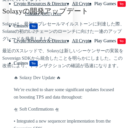
Crypto Resources & Directory
All Crypto
Play Games
Try
Solaxyの開発アップデート
Polkadot (DOT) Price
Solaxyは、最新のプレセールマイルストーンに到達した際、
Casinos
Try
Solanaの初のL-2チェーンのローンチに向けた一連のアップ
グレードを発表しました。
Crypto Resources & Directory
All Crypto
Play Games
Try
最近のXスレッドで、Solaxyは新しいシーケンサーの実装を
Sovereign SDKから統合したことを明らかにしました。この
Casinos
Try
改善により、トランザクションの確認が迅速になります。
🔥 Solaxy Dev Update 🔥
We’re excited to share some significant updates focused
on boosting TPS and data throughout:
🛸 Soft Confirmations 🛸
• Integrated a new sequencer implementation from the