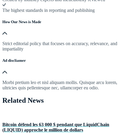
The highest standards in reporting and publishing
How Our News is Made
Strict editorial policy that focuses on accuracy, relevance, and
impartiality
Ad discliamer
Morbi pretium leo et nisl aliquam mollis. Quisque arcu lorem,
ultricies quis pellentesque nec, ullamcorper eu odio.
Related News
Bitcoin défend les 63 000 $ pendant que LiquidChain
(LIQUID) approche le million de dollars