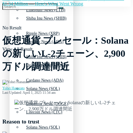
$1.34 Million — Here's What Went Wrong
Ethereum News (ETH)
Shiba Inu News (SHIB)
No Result
Ripple News (XRP)
仮想通貨 プレセール：Solana
Cardano News (ADA)
View All Result
の新しいL-2チェーン、2,900
Shiba Inu News (SHIB)
万ドル調達間近
Dogecoin News (DOGE)
Cardano News (ADA)
Yohei Hanazato
Solana News (SOL)
Last Updated: April 1, 2025 11:54 am
Dogecoin News (DOGE)
Litecoin News (LTC)
Reason to trust
Solana News (SOL)