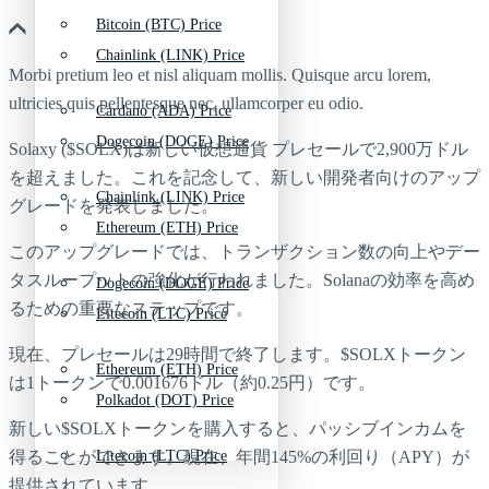
Bitcoin (BTC) Price
Chainlink (LINK) Price
Morbi pretium leo et nisl aliquam mollis. Quisque arcu lorem,
ultricies quis pellentesque nec, ullamcorper eu odio.
Cardano (ADA) Price
Dogecoin (DOGE) Price
Solaxy ($SOLX)は新しい仮想通貨 プレセールで2,900万ドル
を超えました。これを記念して、新しい開発者向けのアップ
Chainlink (LINK) Price
グレードを発表しました。
Ethereum (ETH) Price
このアップグレードでは、トランザクション数の向上やデー
タスループットの強化が行われました。Solanaの効率を高め
Dogecoin (DOGE) Price
るための重要なステップです。
Litecoin (LTC) Price
現在、プレセールは29時間で終了します。$SOLXトークン
Ethereum (ETH) Price
は1トークンで0.001676ドル（約0.25円）です。
Polkadot (DOT) Price
新しい$SOLXトークンを購入すると、パッシブインカムを
得ることができます。現在、年間145%の利回り（APY）が
Litecoin (LTC) Price
提供されています。