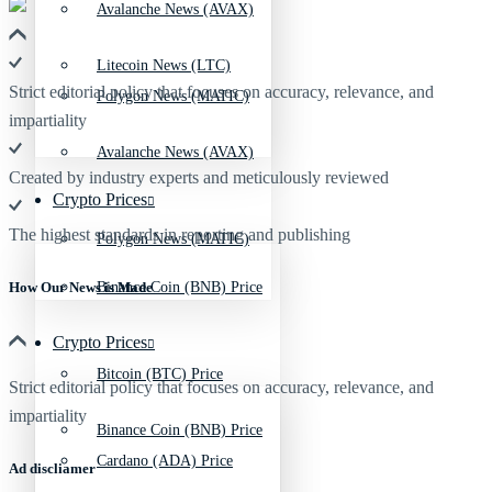
Avalanche News (AVAX)
Litecoin News (LTC)
Strict editorial policy that focuses on accuracy, relevance, and
Polygon News (MATIC)
impartiality
Avalanche News (AVAX)
Created by industry experts and meticulously reviewed
Crypto Prices
The highest standards in reporting and publishing
Polygon News (MATIC)
Binance Coin (BNB) Price
How Our News is Made
Crypto Prices
Bitcoin (BTC) Price
Strict editorial policy that focuses on accuracy, relevance, and
impartiality
Binance Coin (BNB) Price
Cardano (ADA) Price
Ad discliamer