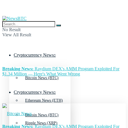
No Result
View All Result
Cryptocurrency News
Breaking News:
Raydium DEX's AMM Program Exploited For
$1.34 Million — Here's What Went Wrong
Bitcoin News (BTC)
Cryptocurrency News
Ethereum News (ETH)
Bitcoin News (BTC)
Ripple News (XRP)
Breaking News:
Raydium DEX's AMM Program Exploited For