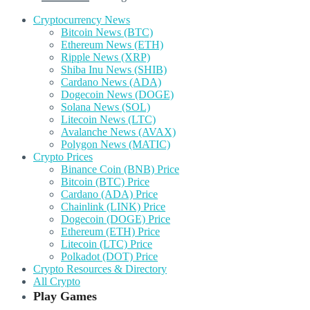
Cryptocurrency News
Bitcoin News (BTC)
Ethereum News (ETH)
Ripple News (XRP)
Shiba Inu News (SHIB)
Cardano News (ADA)
Dogecoin News (DOGE)
Solana News (SOL)
Litecoin News (LTC)
Avalanche News (AVAX)
Polygon News (MATIC)
Crypto Prices
Binance Coin (BNB) Price
Bitcoin (BTC) Price
Cardano (ADA) Price
Chainlink (LINK) Price
Dogecoin (DOGE) Price
Ethereum (ETH) Price
Litecoin (LTC) Price
Polkadot (DOT) Price
Crypto Resources & Directory
All Crypto
Play Games