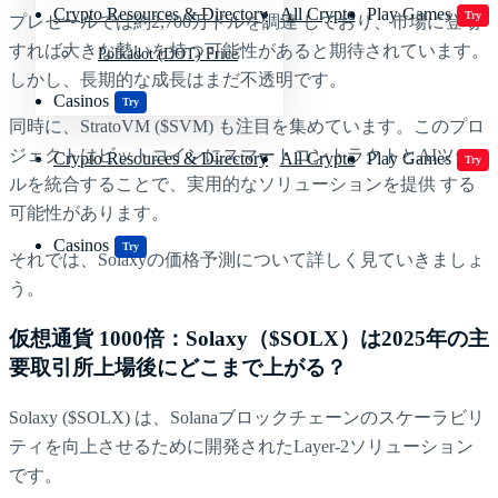
Crypto Resources & Directory
All Crypto
Play Games
Try
プレセールでは約2,700万ドルを調達 しており、市場に登場
すれば大きな勢いを持つ可能性があると期待されています。
Polkadot (DOT) Price
しかし、長期的な成長はまだ不透明です。
Casinos
Try
同時に、StratoVM ($SVM) も注目を集めています。このプロ
ジェクトはビットコインにスマートコントラクトとAIツー
Crypto Resources & Directory
All Crypto
Play Games
Try
ルを統合することで、実用的なソリューションを提供 する
可能性があります。
Casinos
Try
それでは、Solaxyの価格予測について詳しく見ていきましょ
う。
仮想通貨 1000倍：Solaxy（$SOLX）は2025年の主
要取引所上場後にどこまで上がる？
Solaxy ($SOLX) は、Solanaブロックチェーンのスケーラビリ
ティを向上させるために開発されたLayer-2ソリューション
です。