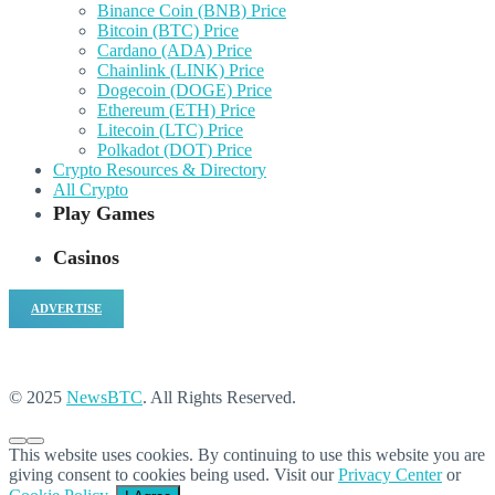
Binance Coin (BNB) Price
Bitcoin (BTC) Price
Cardano (ADA) Price
Chainlink (LINK) Price
Dogecoin (DOGE) Price
Ethereum (ETH) Price
Litecoin (LTC) Price
Polkadot (DOT) Price
Crypto Resources & Directory
All Crypto
Play Games
Casinos
ADVERTISE
© 2025
NewsBTC
. All Rights Reserved.
This website uses cookies. By continuing to use this website you are
giving consent to cookies being used. Visit our
Privacy Center
or