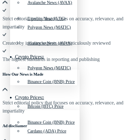
Avalanche News (AVAX)
Strict editorial policy that focuses on accuracy, relevance, and
Litecoin News (LTC)
impartiality
Polygon News (MATIC)
Created by industry experts and meticulously reviewed
Avalanche News (AVAX)
Crypto Prices
The highest standards in reporting and publishing
Polygon News (MATIC)
How Our News is Made
Binance Coin (BNB) Price
Crypto Prices
Strict editorial policy that focuses on accuracy, relevance, and
Bitcoin (BTC) Price
impartiality
Binance Coin (BNB) Price
Ad discliamer
Cardano (ADA) Price