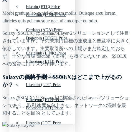
Bitcoin (BTC) Price
Morbi pretium leo et nisl aliquam mollis. Quisque arcu lorem,
Chainlink (LINK) Price
ultricies quis pellentesque nec, ullamcorper eu odio.
Cardano (ADA) Price
Solaxy ($SOLX) はSolanaのLayer-2ソリューションとして注目
Dogecoin (DOGE) Price
されていますが、その未来は目標の達成度と普及率に大きく
依存しています。主要取引所への上場がまだ確定しておら
Chainlink (LINK) Price
ず、十分な市場 traction（支持）を得ていないため、$SOLX
Ethereum (ETH) Price
への投資にはリスクが伴います。
Solaxyの価格予測 – $SOLXはどこまで上がるの
Dogecoin (DOGE) Price
か？
Litecoin (LTC) Price
Solaxy ($SOLX) はSolana上に構築されたLayer-2ソリューショ
Ethereum (ETH) Price
ン であり、取引速度を向上させ、ネットワークの混雑を緩
Polkadot (DOT) Price
和することを目的 としています。
Litecoin (LTC) Price