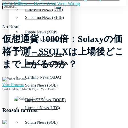
$1.34 Million — Here's What Went Wrong
Ethereum News (ETH)
Shiba Inu News (SHIB)
No Result
Ripple News (XRP)
仮想通貨 1000倍：Solaxyの価
Cardano News (ADA)
View All Result
格予測 – $SOLXは上場後どこ
Shiba Inu News (SHIB)
まで上がるのか？
Dogecoin News (DOGE)
Cardano News (ADA)
Yohei Hanazato
Solana News (SOL)
Last Updated: March 19, 2025 2:35 am
Dogecoin News (DOGE)
Litecoin News (LTC)
Reason to trust
Solana News (SOL)