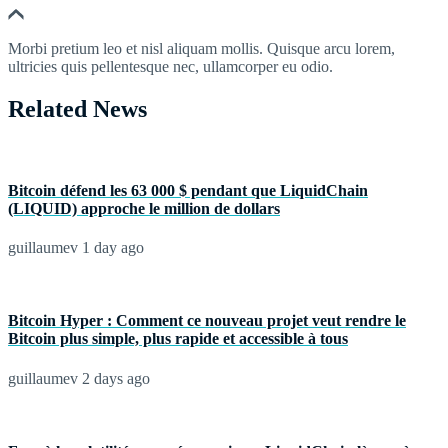
Morbi pretium leo et nisl aliquam mollis. Quisque arcu lorem,
ultricies quis pellentesque nec, ullamcorper eu odio.
Related News
Bitcoin défend les 63 000 $ pendant que LiquidChain
(LIQUID) approche le million de dollars
guillaumev
1 day ago
Bitcoin Hyper : Comment ce nouveau projet veut rendre le
Bitcoin plus simple, plus rapide et accessible à tous
guillaumev
2 days ago