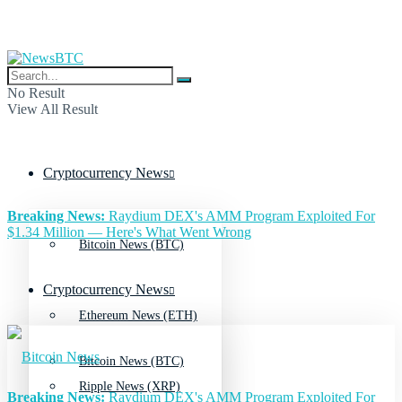
No Result
View All Result
Cryptocurrency News
Breaking News:
Raydium DEX's AMM Program Exploited For
$1.34 Million — Here's What Went Wrong
Bitcoin News (BTC)
Cryptocurrency News
Ethereum News (ETH)
Bitcoin News (BTC)
Ripple News (XRP)
Breaking News:
Raydium DEX's AMM Program Exploited For