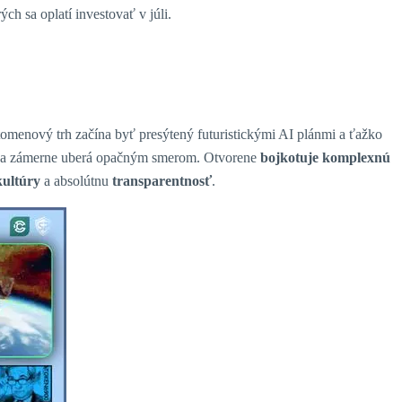
rých sa oplatí investovať v júli.
tomenový trh začína byť presýtený futuristickými AI plánmi a ťažko
 sa zámerne uberá opačným smerom. Otvorene
bojkotuje komplexnú
kultúry
a absolútnu
transparentnosť
.