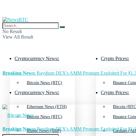
No Result
View All Result
Cryptocurrency News
Crypto Prices
Breaking News:
Raydium DEX's AMM Program Exploited For $1.3
Bitcoin News (BTC)
Binance Coin
Cryptocurrency News
Crypto Prices
Ethereum News (ETH)
Bitcoin (BTC
Bitcoin News (BTC)
Binance Coin
Breaking News:
Raydium DEX's AMM Program Exploited For $1.3
Ripple News (XRP)
Cardano (AD