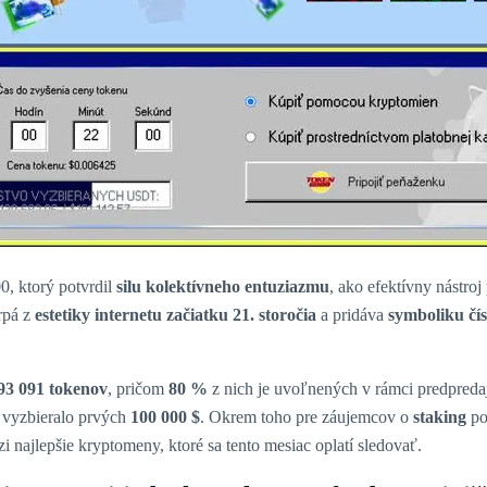
, ktorý potvrdil
silu kolektívneho entuziazmu
, ako efektívny nástroj
rpá z
estetiky internetu začiatku 21. storočia
a pridáva
symboliku čís
93 091 tokenov
, pričom
80 %
z nich je uvoľnených v rámci predpreda
ž vyzbieralo prvých
100 000 $
. Okrem toho pre záujemcov o
staking
po
zi najlepšie kryptomeny, ktoré sa tento mesiac oplatí sledovať.