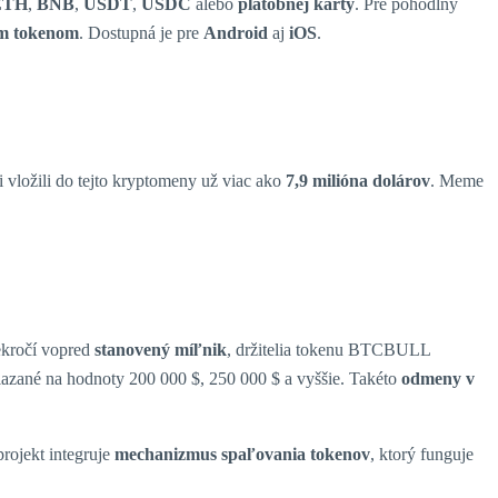
ETH
,
BNB
,
USDT
,
USDC
alebo
platobnej karty
. Pre pohodlný
ým tokenom
. Dostupná je pre
Android
aj
iOS
.
i vložili do tejto kryptomeny už viac ako
7,9 milióna dolárov
. Meme
kročí vopred
stanovený míľnik
, držitelia tokenu BTCBULL
viazané na hodnoty 200 000 $, 250 000 $ a vyššie. Takéto
odmeny v
rojekt integruje
mechanizmus spaľovania tokenov
, ktorý funguje