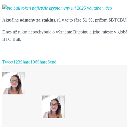
Aktuálne
odmeny za staking
sú v tejto fáze
51 %
, pričom $BTCBULL 
Dnes už nikto nepochybuje o význame Bitcoinu a jeho mieste v globál
BTC Bull.
Tweet
123
Share
196
Share
Send