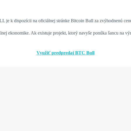
je k dispozícii na oficiálnej stránke Bitcoin Bull za zvýhodnenú ce
nej ekonomike. Ak existuje projekt, ktorý navyše ponúka šancu na výr
Využiť predpredaj BTC Bull