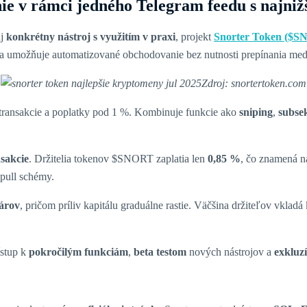
e v rámci jedného Telegram feedu s najniž
aj
konkrétny nástroj s využitím v praxi
, projekt
Snorter Token ($S
 a umožňuje automatizované obchodovanie bez nutnosti prepínania med
Zdroj: snortertoken.com
 transakcie a poplatky pod 1 %. Kombinuje funkcie ako
sniping
,
subse
nsakcie
. Držitelia tokenov $SNORT zaplatia len
0,85 %
, čo znamená na
pull schémy.
lárov
, pričom príliv kapitálu graduálne rastie. Väčšina držiteľov vklad
ístup k
pokročilým funkciám
,
beta testom
nových nástrojov a
exkluz