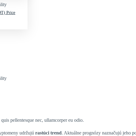
lity
T) Price
lity
s quis pellentesque nec, ullamcorper eu odio.
ryptomeny udržujú
rastúci trend
. Aktuálne prognózy naznačujú jeho p