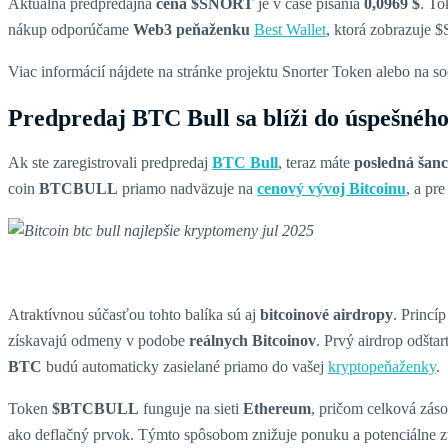
Aktuálna predpredajná
cena $SNORT
je v čase písania
0,0969 $
. To
nákup odporúčame
Web3 peňaženku
Best Wallet
, ktorá zobrazuje 
Viac informácií nájdete na stránke projektu Snorter Token alebo na s
Predpredaj BTC Bull sa blíži do úspešnéh
Ak ste zaregistrovali predpredaj
BTC Bull
, teraz máte
posledná šan
coin
BTCBULL
priamo nadväzuje na
cenový vývoj Bitcoinu
, a pr
Atraktívnou súčasťou tohto balíka sú aj
bitcoinové airdropy
. Princí
získavajú odmeny v podobe
reálnych Bitcoinov
. Prvý airdrop odšta
BTC
budú automaticky zasielané priamo do vašej
kryptopeňaženky
.
Token
$BTCBULL
funguje na sieti
Ethereum
, pričom celková zás
ako deflačný prvok. Týmto spôsobom znižuje ponuku a potenciálne z