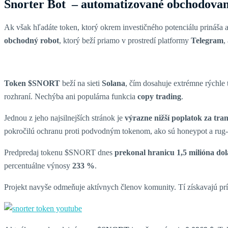
Snorter Bot – automatizované obchodovani
Ak však hľadáte token, ktorý okrem investičného potenciálu prináša 
obchodný robot
, ktorý beží priamo v prostredí platformy
Telegram
,
Token $SNORT
beží na sieti
Solana
, čím dosahuje extrémne rýchle
rozhraní. Nechýba ani populárna funkcia
copy trading
.
Jednou z jeho najsilnejších stránok je
výrazne nižší poplatok za tra
pokročilú ochranu proti podvodným tokenom, ako sú honeypot a rug-
Predpredaj tokenu $SNORT dnes
prekonal hranicu 1,5 milióna do
percentuálne výnosy
233 %
.
Projekt navyše odmeňuje aktívnych členov komunity. Tí získavajú pr