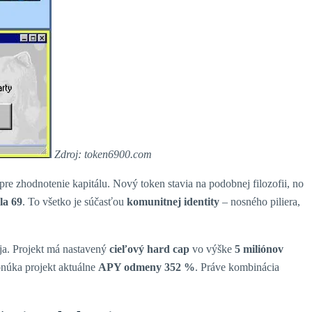
Zdroj: token6900.com
 pre zhodnotenie kapitálu. Nový token stavia na podobnej filozofii, no
la 69
. To všetko je súčasťou
komunitnej identity
– nosného piliera,
ja. Projekt má nastavený
cieľový hard cap
vo výške
5 miliónov
núka projekt aktuálne
APY odmeny 352 %
. Práve kombinácia