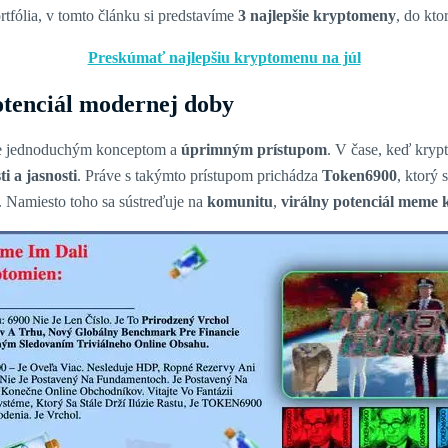
tfólia, v tomto článku si predstavíme
3 najlepšie kryptomeny
, do kto
Preskúmať najlepšiu kryptomenu na júl
otenciál modernej doby
rne jednoduchým konceptom a
úprimným prístupom
. V čase, keď kryp
i a jasnosti
. Práve s takýmto prístupom prichádza
Token6900
, ktorý
. Namiesto toho sa sústreďuje na
komunitu
,
virálny potenciál meme 