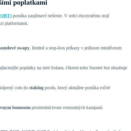
šími poplatkami
NORT)
ponúka zaujímavé riešenie. V srdci ekosystému stojí
zi platformami.
kundové swapy
, limitné a stop-loss príkazy v jedinom intuitívnom
jlacnejšie poplatky na sieti Solana. Okrem toho Snorter bot obsahuje
á kúpený coin do
staking
poolu, ktorý aktuálne ponúka ročné
ívnym bonusom
prostredníctvom vernostných kampaní.