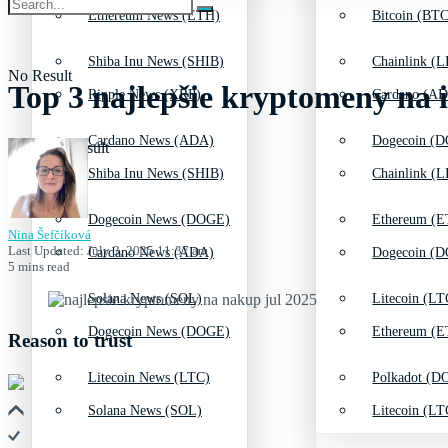
Ethereum News (ETH)
Bitcoin (BTC
Shiba Inu News (SHIB)
Chainlink (L
No Result
Top 3 najlepšie kryptomeny na i
Ripple News (XRP)
Cardano (AD
Cardano News (ADA)
Dogecoin (D
View All Result
Shiba Inu News (SHIB)
Chainlink (L
Dogecoin News (DOGE)
Ethereum (E
Nina Šefčíková
Last Updated: July 3, 2025 11:37 am
Cardano News (ADA)
Dogecoin (D
5 mins read
Solana News (SOL)
Litecoin (LT
Dogecoin News (DOGE)
Ethereum (E
Reason to trust
Litecoin News (LTC)
Polkadot (DO
Solana News (SOL)
Litecoin (LT