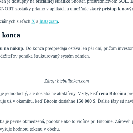
ken je dostupný na
oficiálnej stránke
Snorter, prostredníctvom
SOL
,
$SNORT zostatky priamo v aplikácii a umožňuje
skorý prístup k nov
ociálnych sieťach
X
a
Instagram
.
o konca
cu na nákup
. Do konca predpredaja ostáva len pár dní, pričom investor
e držiteľov ponúka štrukturovaný systém odmien.
Zdroj: btcbulltoken.com
p je jednoduchý, ale dostatočne atraktívny. Vždy, keď
cena Bitcoinu
pre
rtuje už v okamihu, keď Bitcoin dosiahne
150 000 $
. Ďalšie fázy sú na
oba je pevne obmedzená, podobne ako to vidíme pri Bitcoine. Zároveň p
vyšuje hodnotu tokenu v obehu.