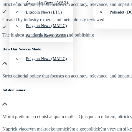
Avalanche News (AVAX)
Strict editorial policy that focuses on accuracy, relevance, and impartia
Litecoin News (LTC)
Polkadot (DO
Created by industry experts and meticulously reviewed
Polygon News (MATIC)
The highest standards in reporting and publishing
Avalanche News (AVAX)
How Our News is Made
Polygon News (MATIC)
Strict editorial policy that focuses on accuracy, relevance, and impartia
Ad discliamer
Morbi pretium leo et nisl aliquam mollis. Quisque arcu lorem, ultricie
Napriek viacerým makroekonomickým a geopolitickým výzvam si k