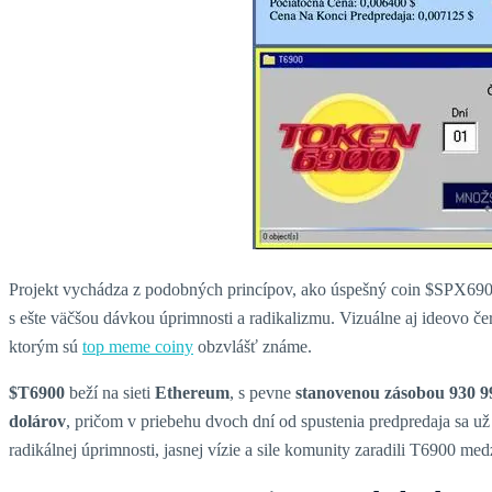
Projekt vychádza z podobných princípov, ako úspešný coin $SPX6900
s ešte väčšou dávkou úprimnosti a radikalizmu. Vizuálne aj ideovo če
ktorým sú
top meme coiny
obzvlášť známe.
$T6900
beží na sieti
Ethereum
, s pevne
stanovenou zásobou 930 9
dolárov
, pričom v priebehu dvoch dní od spustenia predpredaja sa u
radikálnej úprimnosti, jasnej vízie a sile komunity zaradili T6900 med