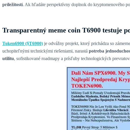
príležitostí
. Ak hľadáte perspektívny doplnok do kryptomenového por
Transparentný meme coin T6900 testuje p
Token6900 ($T6900)
je odvážny projekt, ktorý prichádza so záme
uchopiteľnými technickými riešeniami, narastá
potreba jednoduchost
utilitu
, sofistikované roadmapy a prísľuby technologických prevratov