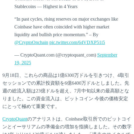
Stablecoins — Highest in 4 Years
“In past cycles, rising reserves on major exchanges like
Coinbase have often coincided with higher market
liquidity and bullish price momentum.” – By
@CryptoOnchain
pic.twitter.com/64VDXP51i5
— CryptoQuant.com (@cryptoquant_com)
September
19, 2025
9月18日、これらの商品は1億6300万ドルを引きつけ、4取引
セッションでの累計投資額を6億6400万ドルとしました。先
週の総流入額は23億ドルを超え、7月中旬以来の最高額とな
りました。この資金流入は、ビットコイン 今後の価格安定
にとって極めて重要です。
CryptoQuant
のアナリストは、Coinbase取引所でのビットコイ
ンとイーサリアムの準備金の増加を指摘しました。その数字