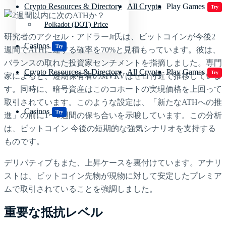
Crypto Resources & Directory
All Crypto
Play Games
Try
Polkadot (DOT) Price
研究者のアクセル・アドラーJr氏は、ビットコインが今後2
Casinos
Try
週間でATHに達する確率を70%と見積もっています。彼は、
バランスの取れた投資家センチメントを指摘しました。専門
Crypto Resources & Directory
All Crypto
Play Games
Try
家によると、短期保有者のMVRVはゼロ付近で推移していま
す。同時に、暗号資産はこのコホートの実現価格を上回って
取引されています。このような設定は、「新たなATHへの推
Casinos
Try
進」の前に1〜2週間の保ち合いを示唆しています。この分析
は、ビットコイン 今後の短期的な強気シナリオを支持する
ものです。
デリバティブもまた、上昇ケースを裏付けています。アナリ
ストは、ビットコイン先物が現物に対して安定したプレミア
ムで取引されていることを強調しました。
重要な抵抗レベル