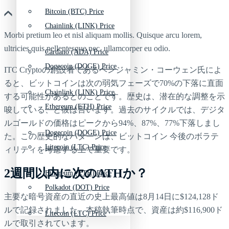
Bitcoin (BTC) Price
Chainlink (LINK) Price
Morbi pretium leo et nisl aliquam mollis. Quisque arcu lorem,
ultricies quis pellentesque nec, ullamcorper eu odio.
Cardano (ADA) Price
Dogecoin (DOGE) Price
ITC Cryptoの創設者であるベンジャミン・コーウェン氏によ
ると、ビットコインは次の弱気フェーズで70%の下落に直面
Chainlink (LINK) Price
する可能性があるとのことです。歴史は、潜在的な調整を示
Ethereum (ETH) Price
唆している、と彼は言います。過去のサイクルでは、デジタ
ルゴールドの価格はピークから94%、87%、77%下落しまし
Dogecoin (DOGE) Price
た。この歴史的なパターンは、ビットコイン 今後のボラテ
Litecoin (LTC) Price
ィリティを考慮する上で重要です。
2週間以内に次のATHか？
Ethereum (ETH) Price
Polkadot (DOT) Price
主要な暗号資産の直近の史上最高値は8月14日に$124,128ド
ルで記録されました。本稿執筆時点で、資産は約$116,900ド
Litecoin (LTC) Price
ルで取引されています。