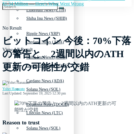
$1.34 Million — Here's What Went Wrong
Ethereum News (ETH)
Shiba Inu News (SHIB)
No Result
Ripple News (XRP)
ビットコイン 今後：70%下落
Cardano News (ADA)
View All Result
の警告と、2週間以内のATH
Shiba Inu News (SHIB)
更新の可能性が交錯
Dogecoin News (DOGE)
Cardano News (ADA)
Yohei Hanazato
Solana News (SOL)
Last Updated: September 19, 2025 12:30 pm
Dogecoin News (DOGE)
Litecoin News (LTC)
Reason to trust
Solana News (SOL)