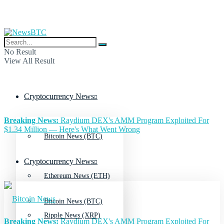
No Result
View All Result
Cryptocurrency News
Breaking News:
Raydium DEX's AMM Program Exploited For
$1.34 Million — Here's What Went Wrong
Bitcoin News (BTC)
Cryptocurrency News
Ethereum News (ETH)
Bitcoin News (BTC)
Ripple News (XRP)
Breaking News:
Raydium DEX's AMM Program Exploited For