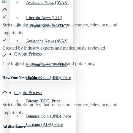
Avalanche News (AVAX)
Litecoin News (LTC)
Strict editorial policy that focuses on accuracy, relevance, and
Polygon News (MATIC)
impartiality
Avalanche News (AVAX)
Created by industry experts and meticulously reviewed
Crypto Prices
The highest standards in reporting and publishing
Polygon News (MATIC)
Binance Coin (BNB) Price
How Our News is Made
Crypto Prices
Bitcoin (BTC) Price
Strict editorial policy that focuses on accuracy, relevance, and
impartiality
Binance Coin (BNB) Price
Cardano (ADA) Price
Ad discliamer