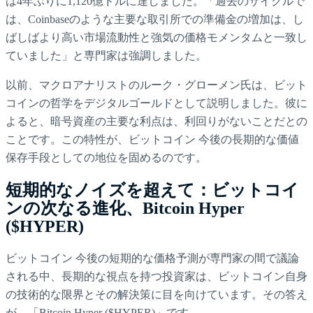
は4年ぶりに1,120億ドルに達しました。「過去のサイクルで
は、Coinbaseのような主要な取引所での準備金の増加は、し
ばしばより高い市場流動性と強気の価格モメンタムと一致し
ていました」と専門家は強調しました。
以前、マクロアナリストのルーク・グローメン氏は、ビット
コインの哲学をデジタルゴールドとして説明しました。彼に
よると、暗号資産の主要な利点は、利回りがないことだとの
ことです。この特性が、ビットコイン 今後の長期的な価値
保存手段としての地位を固めるのです。
短期的なノイズを超えて：ビットコイ
ンの次なる進化、Bitcoin Hyper
($HYPER)
ビットコイン 今後の短期的な価格予測が専門家の間で議論
される中、長期的な視点を持つ投資家は、ビットコイン自身
の技術的な限界とその解決策に目を向けています。その答え
が、「Bitcoin Hyper ($HYPER)」です。