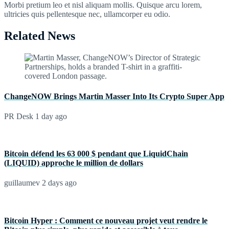
Morbi pretium leo et nisl aliquam mollis. Quisque arcu lorem,
ultricies quis pellentesque nec, ullamcorper eu odio.
Related News
ChangeNOW Brings Martin Masser Into Its Crypto Super App
PR Desk
1 day ago
Bitcoin défend les 63 000 $ pendant que LiquidChain
(LIQUID) approche le million de dollars
guillaumev
2 days ago
Bitcoin Hyper : Comment ce nouveau projet veut rendre le