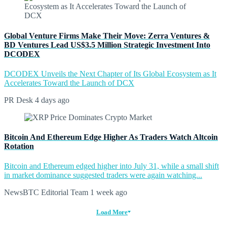
Global Venture Firms Make Their Move: Zerra Ventures &
BD Ventures Lead US$3.5 Million Strategic Investment Into
DCODEX
DCODEX Unveils the Next Chapter of Its Global Ecosystem as It
Accelerates Toward the Launch of DCX
PR Desk
4 days ago
Bitcoin And Ethereum Edge Higher As Traders Watch Altcoin
Rotation
Bitcoin and Ethereum edged higher into July 31, while a small shift
in market dominance suggested traders were again watching...
NewsBTC Editorial Team
1 week ago
Load More