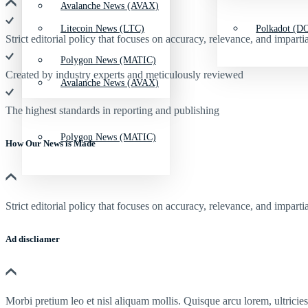
Avalanche News (AVAX)
Litecoin News (LTC)
Polkadot (DO
Strict editorial policy that focuses on accuracy, relevance, and impartia
Polygon News (MATIC)
Created by industry experts and meticulously reviewed
Avalanche News (AVAX)
The highest standards in reporting and publishing
Polygon News (MATIC)
How Our News is Made
Strict editorial policy that focuses on accuracy, relevance, and impartia
Ad discliamer
Morbi pretium leo et nisl aliquam mollis. Quisque arcu lorem, ultricie