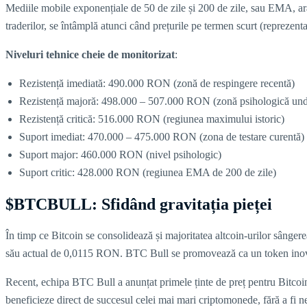
Mediile mobile exponențiale de 50 de zile și 200 de zile, sau EMA, ar
traderilor, se întâmplă atunci când prețurile pe termen scurt (repreze
Niveluri tehnice cheie de monitorizat
:
Rezistență imediată: 490.000 RON (zonă de respingere recentă)
Rezistență majoră: 498.000 – 507.000 RON (zonă psihologică unde
Rezistență critică: 516.000 RON (regiunea maximului istoric)
Suport imediat: 470.000 – 475.000 RON (zona de testare curentă)
Suport major: 460.000 RON (nivel psihologic)
Suport critic: 428.000 RON (regiunea EMA de 200 de zile)
$BTCBULL: Sfidând gravitația pieței
În timp ce Bitcoin se consolidează și majoritatea altcoin-urilor sânger
său actual de 0,0115 RON. BTC Bull se promovează ca un token inovato
Recent, echipa BTC Bull a anunțat primele ținte de preț pentru Bitcoi
beneficieze direct de succesul celei mai mari criptomonede, fără a fi n