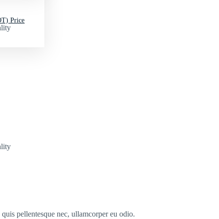
T) Price
lity
lity
s quis pellentesque nec, ullamcorper eu odio.