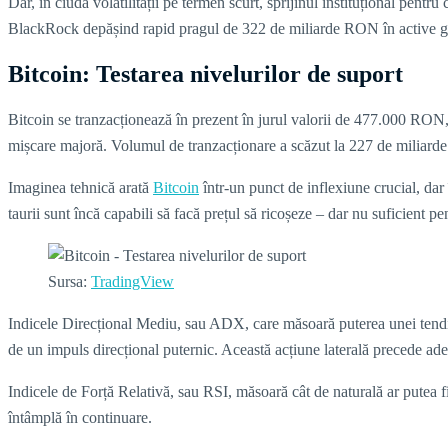
Dar, în ciuda volatilității pe termen scurt, sprijinul instituțional pent
BlackRock depășind rapid pragul de 322 de miliarde RON în active ge
Bitcoin: Testarea nivelurilor de suport
Bitcoin se tranzacționează în prezent în jurul valorii de 477.000 RON
mișcare majoră. Volumul de tranzacționare a scăzut la 227 de miliarde
Imaginea tehnică arată
Bitcoin
într-un punct de inflexiune crucial, d
taurii sunt încă capabili să facă prețul să ricoșeze – dar nu suficient p
Sursa:
TradingView
Indicele Direcțional Mediu, sau ADX, care măsoară puterea unei tendinț
de un impuls direcțional puternic. Această acțiune laterală precede ades
Indicele de Forță Relativă, sau RSI, măsoară cât de naturală ar putea f
întâmplă în continuare.