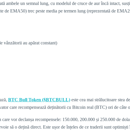
ată ambele un semnal lung, cu modelul de cruce de aur încă intact, susți
ntate de EMA50) trec peste media pe termen lung (reprezentată de EMA200)
 vânzătorii au apărat constant)
ează,
BTC Bull Token ($BTCBULL)
este cea mai strălucitoare stea d
r care recompensează deținătorii cu Bitcoin real (BTC) ori de câte ori
n care vor declanșa recompensele: 150.000, 200.000 și 250.000 de dolari
evoie să o dețină direct. Este ușor de înțeles de ce traderii sunt optimi