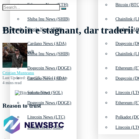
Ethereum News (ETH)
Bitcoin (BTC
Shiba Inu News (SHIB)
Chainlink (L
Bitcoin e stagnant, dar traderii 
No Result
Ripple News (XRP)
Cardano (AD
Cardano News (ADA)
Dogecoin (D
View All Result
Shiba Inu News (SHIB)
Chainlink (L
Dogecoin News (DOGE)
Ethereum (E
Cristian Munteanu
Last Updated: June 25, 2025 11:30 am
Cardano News (ADA)
Dogecoin (D
4 mins read
Solana News (SOL)
Litecoin (LT
Dogecoin News (DOGE)
Ethereum (E
Reason to trust
Litecoin News (LTC)
Polkadot (DO
Solana News (SOL)
Litecoin (LT