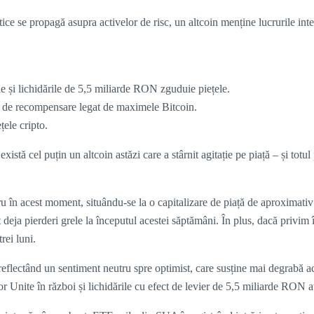
tice se propagă asupra activelor de risc, un altcoin menține lucrurile inte
e și lichidările de 5,5 miliarde RON zguduie piețele.
e recompensare legat de maximele Bitcoin.
țele cripto.
xistă cel puțin un altcoin astăzi care a stârnit agitație pe piață – și tot
u în acest moment, situându-se la o capitalizare de piață de aproximati
t deja pierderi grele la începutul acestei săptămâni. În plus, dacă privim î
rei luni.
eflectând un sentiment neutru spre optimist, care susține mai degrabă ac
lor Unite în război și lichidările cu efect de levier de 5,5 miliarde RON a