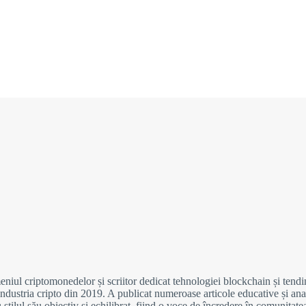
iul criptomonedelor și scriitor dedicat tehnologiei blockchain și tendi
industria cripto din 2019. A publicat numeroase articole educative și ana
u stilul său obiectiv și echilibrat, fiind o voce de încredere în comunitat