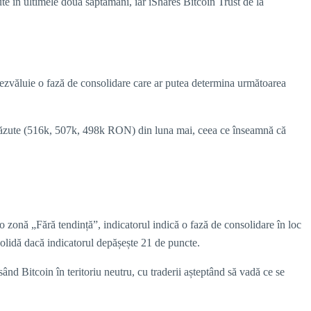
nute în ultimele două săptămâni, iar iShares Bitcoin Trust de la
ezvăluie o fază de consolidare care ar putea determina următoarea
scăzute (516k, 507k, 498k RON) din luna mai, ceea ce înseamnă că
 zonă „Fără tendință”, indicatorul indică o fază de consolidare în loc
 solidă dacă indicatorul depășește 21 de puncte.
nd Bitcoin în teritoriu neutru, cu traderii așteptând să vadă ce se