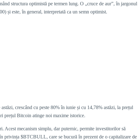
nând structura optimistă pe termen lung. O „cruce de aur”, în jargonul
 și este, în general, interpretată ca un semn optimist.
e astăzi, crescând cu peste 80% în iunie și cu 14,78% astăzi, la prețul
 prețul Bitcoin atinge noi maxime istorice.
. Acest mecanism simplu, dar puternic, permite investitorilor să
ști în privința $BTCBULL, care se bucură în prezent de o capitalizare de