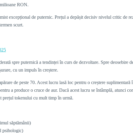
e milioane RON.
t excepțional de puternic. Prețul a depășit decisiv nivelul critic de 
termen scurt.
025
rată spre puternică a tendinței în curs de dezvoltare. Spre deosebire de
urare, cu un impuls în creștere.
umpărare de peste 70. Acest lucru lasă loc pentru o creștere suplimentară 
tru a produce o cruce de aur. Dacă acest lucru se întâmplă, atunci corec
t prețul tokenului cu mult timp în urmă.
imul săptămânii)
 psihologic)