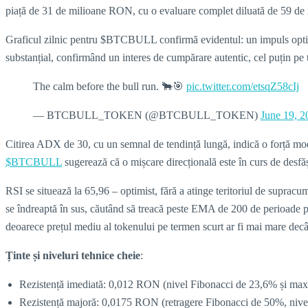
piață de 31 de milioane RON, cu o evaluare complet diluată de 59 d
Graficul zilnic pentru $BTCBULL confirmă evidentul: un impuls optimis
substanțial, confirmând un interes de cumpărare autentic, cel puțin pe 
The calm before the bull run. 🐂🎯
pic.twitter.com/etsqZ58cIj
— BTCBULL_TOKEN (@BTCBULL_TOKEN)
June 19, 2
Citirea ADX de 30, cu un semnal de tendință lungă, indică o forță mode
$BTCBULL
sugerează că o mișcare direcțională este în curs de desfăș
RSI se situează la 65,96 – optimist, fără a atinge teritoriul de suprac
se îndreaptă în sus, căutând să treacă peste EMA de 200 de perioade pen
deoarece prețul mediu al tokenului pe termen scurt ar fi mai mare decâ
Ținte și niveluri tehnice cheie
:
Rezistență imediată: 0,012 RON (nivel Fibonacci de 23,6% și max
Rezistență majoră: 0,0175 RON (retragere Fibonacci de 50%, nivel