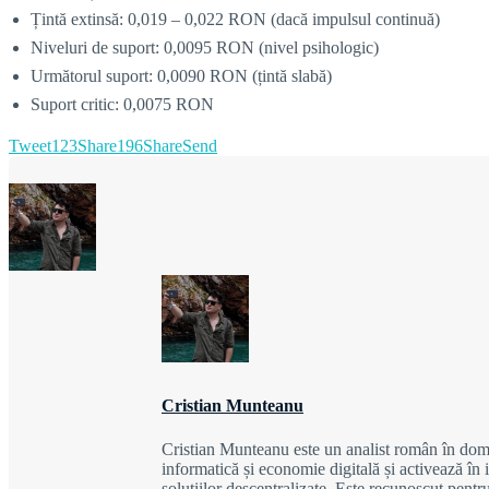
Țintă extinsă: 0,019 – 0,022 RON (dacă impulsul continuă)
Niveluri de suport: 0,0095 RON (nivel psihologic)
Următorul suport: 0,0090 RON (țintă slabă)
Suport critic: 0,0075 RON
Tweet
123
Share
196
Share
Send
Cristian Munteanu
Cristian Munteanu este un analist român în domen
informatică și economie digitală și activează în 
soluțiilor descentralizate. Este recunoscut pentr