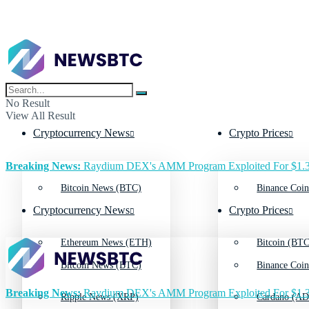
No Result
View All Result
Cryptocurrency News
Crypto Prices
Breaking News:
Raydium DEX's AMM Program Exploited For $1.3
Bitcoin News (BTC)
Binance Coin
Cryptocurrency News
Crypto Prices
Ethereum News (ETH)
Bitcoin (BTC
Bitcoin News (BTC)
Binance Coin
Breaking News:
Raydium DEX's AMM Program Exploited For $1.3
Ripple News (XRP)
Cardano (AD