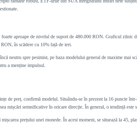
ru cripto rămâne robust, ETF-urile din SUA înregistrând intrări nete susți
stionate.
, foarte aproape de nivelul de suport de 480.000 RON. Graficul zilnic d
 RON, în scădere cu 10% față de ieri.
ar încă neutru spre pesimist, pe baza modelului general de maxime mai 
entru a menține impulsul.
e de preț, confirmă modelul. Situându-se în prezent la 16 puncte într-o
ea mișcări semnificative în oricare direcție. În general, o tendință este
i mișcarea prețului unei monede. În acest moment, se situează la 45, plasâ