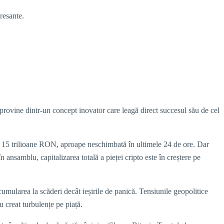
resante.
ul provine dintr-un concept inovator care leagă direct succesul său de cel
v 15 trilioane RON, aproape neschimbată în ultimele 24 de ore. Dar
n ansamblu, capitalizarea totală a pieței cripto este în creștere pe
umularea la scăderi decât ieșirile de panică. Tensiunile geopolitice
u creat turbulențe pe piață.