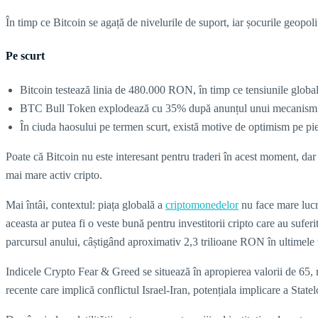
În timp ce Bitcoin se agață de nivelurile de suport, iar șocurile geopoli
Pe scurt
Bitcoin testează linia de 480.000 RON, în timp ce tensiunile global
BTC Bull Token explodează cu 35% după anunțul unui mecanism d
În ciuda haosului pe termen scurt, există motive de optimism pe pie
Poate că Bitcoin nu este interesant pentru traderi în acest moment, dar e
mai mare activ cripto.
Mai întâi, contextul: piața globală a
criptomonedelor
nu face mare lucr
aceasta ar putea fi o veste bună pentru investitorii cripto care au suferi
parcursul anului, câștigând aproximativ 2,3 trilioane RON în ultimele t
Indicele Crypto Fear & Greed se situează în apropierea valorii de 65, r
recente care implică conflictul Israel-Iran, potențiala implicare a State