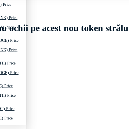
) Price
INK) Price
au ochii pe acest nou token strălu
A) Price
OGE) Price
INK) Price
TH) Price
OGE) Price
C) Price
TH) Price
T) Price
C) Price