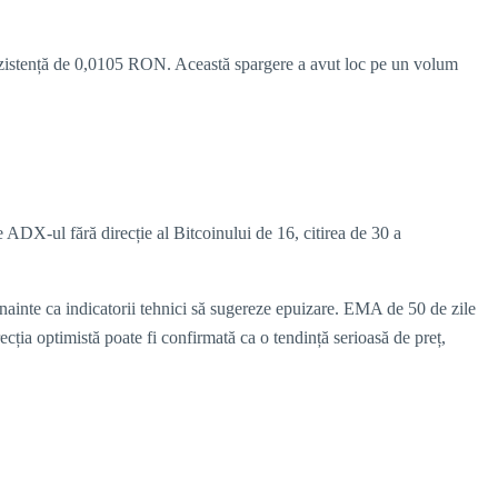
rezistență de 0,0105 RON. Această spargere a avut loc pe un volum
 ADX-ul fără direcție al Bitcoinului de 16, citirea de 30 a
înainte ca indicatorii tehnici să sugereze epuizare. EMA de 50 de zile
ția optimistă poate fi confirmată ca o tendință serioasă de preț,