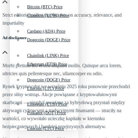
Bitcoin (BTC) Price
Strict editorial policy that focuses on accuracy, relevance, and
Chainlink (LINK) Price
impartiality
Cardano (ADA) Price
Ad discliamer
Dogecoin (DOGE) Price
Chainlink (LINK) Price
Ethereum (ETH) Price
Morbi pretium leo et nisl aliquam mollis. Quisque arcu lorem,
ultricies quis pellentesque nec, ullamcorper eu odio.
Dogecoin (DOGE) Price
Rynek kryptowalut we wrześniu 2025 roku ponownie przechodzi
Litecoin (LTC) Price
przez silny wstrząs. Akcje powiązane z kryptowalutowymi
skarbcami — niegdyś uważane za hybrydową przystań między
Ethereum (ETH) Price
aktywami cyfrowymi a tradycyjnymi finansami — straciły na
Polkadot (DOT) Price
wartości, co wywołało ucieczkę kapitału w kierunku
bezpieczniejszych i bardziej przejrzystych alternatyw.
Litecoin (LTC) Price