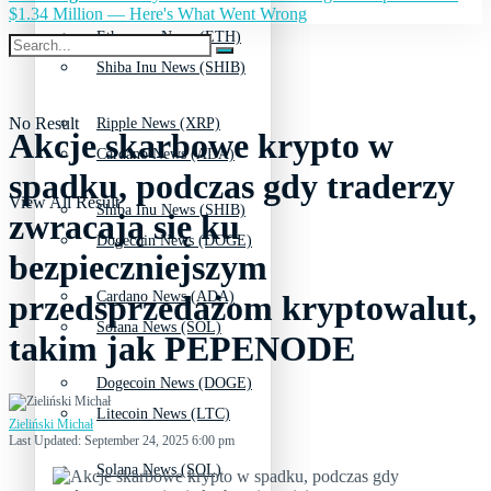
$1.34 Million — Here's What Went Wrong
Ethereum News (ETH)
Shiba Inu News (SHIB)
No Result
Ripple News (XRP)
Akcje skarbowe krypto w
Cardano News (ADA)
spadku, podczas gdy traderzy
View All Result
Shiba Inu News (SHIB)
zwracają się ku
Dogecoin News (DOGE)
bezpieczniejszym
Cardano News (ADA)
przedsprzedażom kryptowalut,
Solana News (SOL)
takim jak PEPENODE
Dogecoin News (DOGE)
Litecoin News (LTC)
Zieliński Michał
Last Updated: September 24, 2025 6:00 pm
Solana News (SOL)