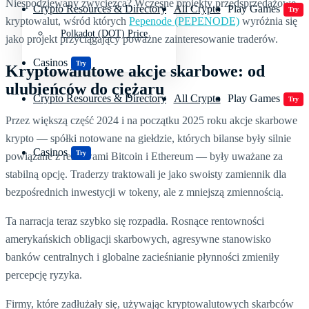
Niespodziewany zwycięzca? Wczesne projekty przedsprzedażowe
Crypto Resources & Directory
All Crypto
Play Games
Try
kryptowalut, wśród których
Pepenode (PEPENODE)
wyróżnia się
Polkadot (DOT) Price
jako projekt przyciągający poważne zainteresowanie traderów.
Casinos
Try
Kryptowalutowe akcje skarbowe: od
ulubieńców do ciężaru
Crypto Resources & Directory
All Crypto
Play Games
Try
Przez większą część 2024 i na początku 2025 roku akcje skarbowe
krypto — spółki notowane na giełdzie, których bilanse były silnie
Casinos
Try
powiązane z rezerwami Bitcoin i Ethereum — były uważane za
stabilną opcję. Traderzy traktowali je jako swoisty zamiennik dla
bezpośrednich inwestycji w tokeny, ale z mniejszą zmiennością.
Ta narracja teraz szybko się rozpadła. Rosnące rentowności
amerykańskich obligacji skarbowych, agresywne stanowisko
banków centralnych i globalne zacieśnianie płynności zmieniły
percepcję ryzyka.
Firmy, które zadłużały się, używając kryptowalutowych skarbców