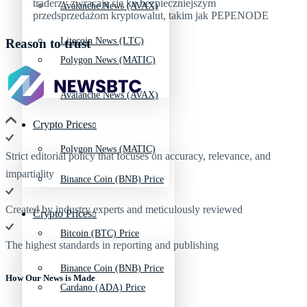
Avalanche News (AVAX)
Litecoin News (LTC)
Reason to trust
Polygon News (MATIC)
Avalanche News (AVAX)
Crypto Prices
Polygon News (MATIC)
Strict editorial policy that focuses on accuracy, relevance, and
impartiality
Binance Coin (BNB) Price
Created by industry experts and meticulously reviewed
Crypto Prices
Bitcoin (BTC) Price
The highest standards in reporting and publishing
Binance Coin (BNB) Price
How Our News is Made
Cardano (ADA) Price