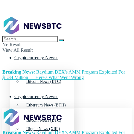
No Result
View All Result
Cryptocurrency News
Breaking News:
Raydium DEX's AMM Program Exploited For
$1.34 Million — Here's What Went Wrong
Bitcoin News (BTC)
Cryptocurrency News
Ethereum News (ETH)
Bitcoin News (BTC)
Ripple News (XRP)
Breaking News:
Raydium DEX's AMM Program Exploited For