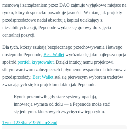
memową i zarządzaniem przez DAO zajmuje wyjątkowe miejsce na
rynku, który desperacko poszukuje jasności. W miarę jak projekty
przedsprzedażowe nadal absorbują kapitał uciekający z
niestabilnych akcji, Pepenode wydaje się gotowy do zajęcia
centralnej pozycji.
Dla tych, którzy szukają bezpiecznego przechowywania i łatwego
dostępu do Pepenode,
Best Wallet
wyróżnia się jako najlepsza opcja
spośród
portfeli kryptowalut
. Dzięki intuicyjnemu projektowi,
silnym warstwom zabezpieczeń i płynnemu wsparciu dla tokenów z
przedsprzedaży,
Best Wallet
stał się pierwszym wyborem traderów
zwracających się ku projektom takim jak Pepenode.
Rynek przemówił: gdy stare systemy upadają,
innowacja wyrasta od dołu — a Pepenode może stać
się jednym z kluczowych zwycięzców tego cyklu.
Tweet
123
Share
196
Share
Send