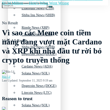
$1.34 Million — Here's What Went Wrong
Ethereum News (ETH)
Shiba Inu News (SHIB)
No Result
Ripple News (XRP)
Vì sao các Meme coin tiềm
Cardano News (ADA)
năng đang vượt mặt Cardano
View All Result
Shiba Inu News (SHIB)
và XRP khi nhà đầu tư rời bỏ
Dogecoin News (DOGE)
crypto truyền thống
Cardano News (ADA)
Solana News (SOL)
Bảo Lê
Last Updated: September 11, 2025 9:19 am
Dogecoin News (DOGE)
Litecoin News (LTC)
Reason to trust
Solana News (SOL)