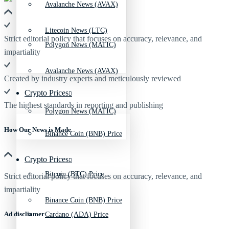
Avalanche News (AVAX)
Litecoin News (LTC)
Strict editorial policy that focuses on accuracy, relevance, and
Polygon News (MATIC)
impartiality
Avalanche News (AVAX)
Created by industry experts and meticulously reviewed
Crypto Prices
The highest standards in reporting and publishing
Polygon News (MATIC)
How Our News is Made
Binance Coin (BNB) Price
Crypto Prices
Bitcoin (BTC) Price
Strict editorial policy that focuses on accuracy, relevance, and
impartiality
Binance Coin (BNB) Price
Ad discliamer
Cardano (ADA) Price