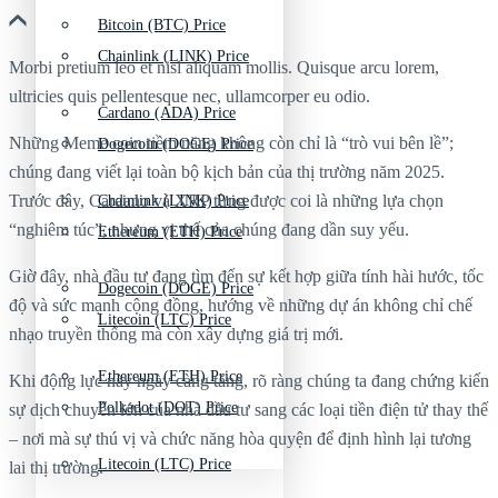
Bitcoin (BTC) Price
Chainlink (LINK) Price
Morbi pretium leo et nisl aliquam mollis. Quisque arcu lorem,
ultricies quis pellentesque nec, ullamcorper eu odio.
Cardano (ADA) Price
Những Meme coin tiềm năng không còn chỉ là “trò vui bên lề”;
Dogecoin (DOGE) Price
chúng đang viết lại toàn bộ kịch bản của thị trường năm 2025.
Trước đây, Cardano và XRP từng được coi là những lựa chọn
Chainlink (LINK) Price
“nghiêm túc”, nhưng vị thế của chúng đang dần suy yếu.
Ethereum (ETH) Price
Giờ đây, nhà đầu tư đang tìm đến sự kết hợp giữa tính hài hước, tốc
Dogecoin (DOGE) Price
độ và sức mạnh cộng đồng, hướng về những dự án không chỉ chế
Litecoin (LTC) Price
nhạo truyền thống mà còn xây dựng giá trị mới.
Ethereum (ETH) Price
Khi động lực này ngày càng tăng, rõ ràng chúng ta đang chứng kiến
Polkadot (DOT) Price
sự dịch chuyển lớn của nhà đầu tư sang các loại tiền điện tử thay thế
– nơi mà sự thú vị và chức năng hòa quyện để định hình lại tương
Litecoin (LTC) Price
lai thị trường.