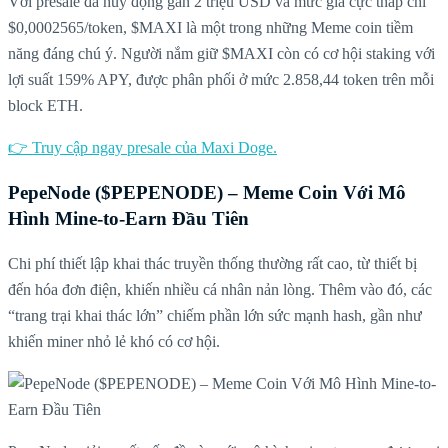
Với presale đã huy động gần 2 triệu USD và mức giá cực thấp chỉ
$0,0002565/token, $MAXI là một trong những Meme coin tiềm
năng đáng chú ý. Người nắm giữ $MAXI còn có cơ hội staking với
lợi suất 159% APY, được phân phối ở mức 2.858,44 token trên mỗi
block ETH.
👉 Truy cập ngay presale của Maxi Doge.
PepeNode ($PEPENODE) – Meme Coin Với Mô
Hình Mine-to-Earn Đầu Tiên
Chi phí thiết lập khai thác truyền thống thường rất cao, từ thiết bị
đến hóa đơn điện, khiến nhiều cá nhân nản lòng. Thêm vào đó, các
“trang trại khai thác lớn” chiếm phần lớn sức mạnh hash, gần như
khiến miner nhỏ lẻ khó có cơ hội.