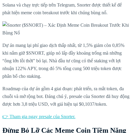
Solana và chạy trực tiếp trên Telegram, Snorter được thiết kế để
phát hiện meme coin breakout trước khi chúng bùng nổ.
Dự án mang lại phí giao dịch thấp nhất, từ 1,5% giảm còn 0,85%
khi nắm giữ $SNORT, giúp nó lấp đầy khoảng trống mà những
“ông lớn lỗi thời” bỏ lại. Nhà đầu tư cũng có thể staking với lợi
nhuận 122% APY, trong đó 5% tổng cung 500 triệu token được
phân bổ cho staking.
Roadmap của dự án gồm 4 giai đoạn: phát triển, ra mắt token, đa
chuỗi và mở rộng bot. Đáng chú ý, presale của Snorter đã huy động
được hơn 3,8 triệu USD, với giá hiện tại $0,1037/token.
👉 Tham gia ngay presale của Snorter.
Đừng Bỏ Lỡ Các Meme Coin Tiềm Năng