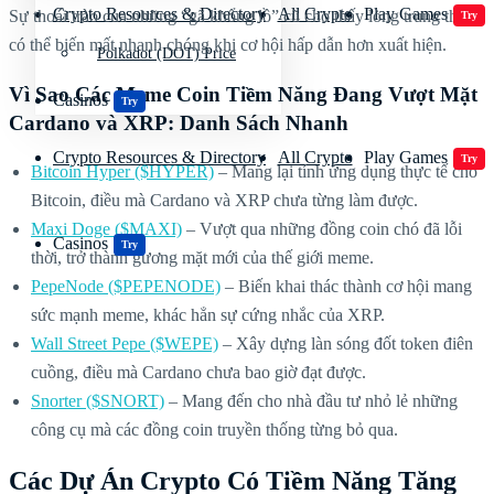
Crypto Resources & Directory
All Crypto
Play Games
Sự thoái trào của những “gã khổng lồ” cũ cho thấy lòng trung thành
Try
có thể biến mất nhanh chóng khi cơ hội hấp dẫn hơn xuất hiện.
Polkadot (DOT) Price
Vì Sao Các Meme Coin Tiềm Năng Đang Vượt Mặt
Casinos
Try
Cardano và XRP: Danh Sách Nhanh
Crypto Resources & Directory
All Crypto
Play Games
Try
Bitcoin Hyper ($HYPER)
– Mang lại tính ứng dụng thực tế cho
Bitcoin, điều mà Cardano và XRP chưa từng làm được.
Maxi Doge ($MAXI)
– Vượt qua những đồng coin chó đã lỗi
Casinos
Try
thời, trở thành gương mặt mới của thế giới meme.
PepeNode ($PEPENODE)
– Biến khai thác thành cơ hội mang
sức mạnh meme, khác hẳn sự cứng nhắc của XRP.
Wall Street Pepe ($WEPE)
– Xây dựng làn sóng đốt token điên
cuồng, điều mà Cardano chưa bao giờ đạt được.
Snorter ($SNORT)
– Mang đến cho nhà đầu tư nhỏ lẻ những
công cụ mà các đồng coin truyền thống từng bỏ qua.
Các Dự Án Crypto Có Tiềm Năng Tăng