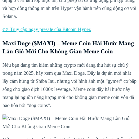
dụng SVM làm lớp thực thi, cho phép tất cả ứng dụng phi tập trung
và hợp đồng thông minh trên Hyper vận hành trên cùng động cơ với
Solana.
👉 Truy cập ngay presale của Bitcoin Hyper.
Maxi Doge ($MAXI) – Meme Coin Hài Hước Mang
Làn Gió Mới Cho Không Gian Meme Coin
Nếu bạn đang tìm kiếm những crypto mới đang thu hút sự chú ý
trong năm 2025, hãy xem qua Maxi Doge. Đây là dự án mới nhất
lấy cảm hứng từ Shiba Inu, nhưng với hình ảnh một “gymer” cơ bắp
sống cho giao dịch 1000x leverage. Meme coin đầy hài hước này
mang lại nguồn năng lượng mới cho không gian meme coin vốn đã
bão hòa bởi “dog coins”.