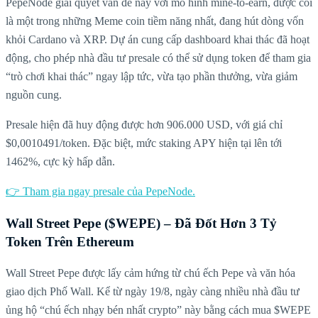
PepeNode giải quyết vấn đề này với mô hình mine-to-earn, được coi
là một trong những Meme coin tiềm năng nhất, đang hút dòng vốn
khỏi Cardano và XRP. Dự án cung cấp dashboard khai thác đã hoạt
động, cho phép nhà đầu tư presale có thể sử dụng token để tham gia
“trò chơi khai thác” ngay lập tức, vừa tạo phần thưởng, vừa giảm
nguồn cung.
Presale hiện đã huy động được hơn 906.000 USD, với giá chỉ
$0,0010491/token. Đặc biệt, mức staking APY hiện tại lên tới
1462%, cực kỳ hấp dẫn.
👉 Tham gia ngay presale của PepeNode.
Wall Street Pepe ($WEPE) – Đã Đốt Hơn 3 Tỷ
Token Trên Ethereum
Wall Street Pepe được lấy cảm hứng từ chú ếch Pepe và văn hóa
giao dịch Phố Wall. Kể từ ngày 19/8, ngày càng nhiều nhà đầu tư
ủng hộ “chú ếch nhạy bén nhất crypto” này bằng cách mua $WEPE