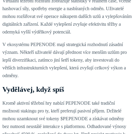
Virtuální těžební rozhraní zobrazuje statistiky v reálném čase, včetně
hashovací síly, spotřeby energie a nasbíraných odměn. Uživatelé
mohou rozšiřovat své operace nákupem dalších uzlů a vylepšováním
digitálních zařízení. Každé vylepšení zvyšuje efektivitu těžby a
odemyká vyšší výdělkový potenciál.
V ekosystému PEPENODE mají strategická rozhodnutí zásadní
význam. Někteří uživatelé dávají přednost více menším uzlům pro
lepší diverzifikaci, zatímco jiní šetří tokeny, aby investovali do
větších infrastrukturních vylepšení, která zvyšují celkový výkon a
odměny.
Vydělávej, když spíš
Kromě aktivní těžební hry nabízí PEPENODE také tradiční
možnosti stakingu pro ty, kteří preferují pasivní příjem. Držitelé
mohou uzamknout své tokeny $PEPENODE a získávat odměny
bez nutnosti neustálé interakce s platformou. Odhadované výnosy