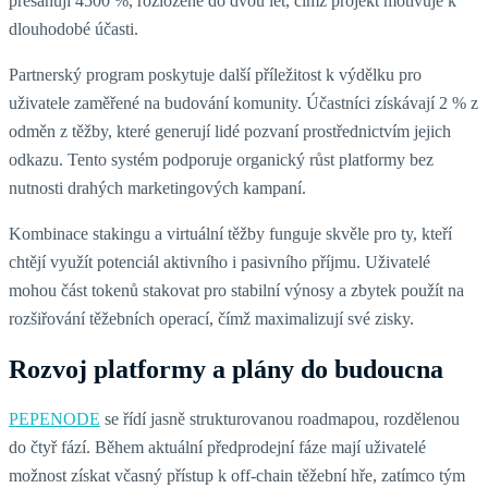
přesahují 4500 %, rozložené do dvou let, čímž projekt motivuje k
dlouhodobé účasti.
Partnerský program poskytuje další příležitost k výdělku pro
uživatele zaměřené na budování komunity. Účastníci získávají 2 % z
odměn z těžby, které generují lidé pozvaní prostřednictvím jejich
odkazu. Tento systém podporuje organický růst platformy bez
nutnosti drahých marketingových kampaní.
Kombinace stakingu a virtuální těžby funguje skvěle pro ty, kteří
chtějí využít potenciál aktivního i pasivního příjmu. Uživatelé
mohou část tokenů stakovat pro stabilní výnosy a zbytek použít na
rozšiřování těžebních operací, čímž maximalizují své zisky.
Rozvoj platformy a plány do budoucna
PEPENODE
se řídí jasně strukturovanou roadmapou, rozdělenou
do čtyř fází. Během aktuální předprodejní fáze mají uživatelé
možnost získat včasný přístup k off-chain těžební hře, zatímco tým