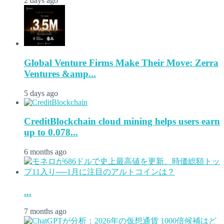
2 days ago
Global Venture Firms Make Their Move: Zerra
Ventures &amp...
5 days ago
CreditBlockchain cloud mining helps users earn
up to 0.078...
6 months ago
...
7 months ago