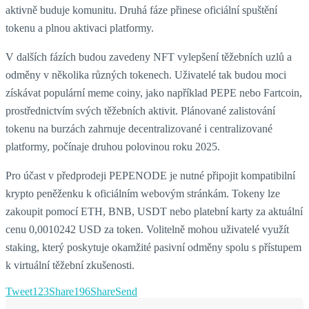
aktivně buduje komunitu. Druhá fáze přinese oficiální spuštění
tokenu a plnou aktivaci platformy.
V dalších fázích budou zavedeny NFT vylepšení těžebních uzlů a
odměny v několika různých tokenech. Uživatelé tak budou moci
získávat populární meme coiny, jako například PEPE nebo Fartcoin,
prostřednictvím svých těžebních aktivit. Plánované zalistování
tokenu na burzách zahrnuje decentralizované i centralizované
platformy, počínaje druhou polovinou roku 2025.
Pro účast v předprodeji PEPENODE je nutné připojit kompatibilní
krypto peněženku k oficiálním webovým stránkám. Tokeny lze
zakoupit pomocí ETH, BNB, USDT nebo platební karty za aktuální
cenu 0,0010242 USD za token. Volitelně mohou uživatelé využít
staking, který poskytuje okamžité pasivní odměny spolu s přístupem
k virtuální těžební zkušenosti.
Tweet
123
Share
196
Share
Send