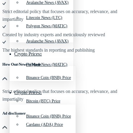
Avalanche News (AVAX)
Strict editorial policy that focuses on accuracy, relevance, and
Litecoin News (LTC)
impartiality
Polygon News (MATIC)
Created by industry experts and meticulously reviewed
Avalanche News (AVAX)
The highest standards in reporting and publishing
Crypto Prices
How Our News is Made
Polygon News (MATIC)
Binance Coin (BNB) Price
Strict editorial policy that focuses on accuracy, relevance, and
Crypto Prices
impartiality
Bitcoin (BTC) Price
Ad discliamer
Binance Coin (BNB) Price
Cardano (ADA) Price