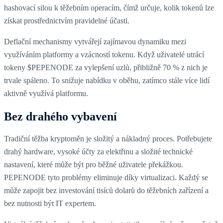
hashovací silou k těžebním operacím, čímž určuje, kolik tokenů lze
získat prostřednictvím pravidelné účasti.
Deflační mechanismy vytvářejí zajímavou dynamiku mezi
využíváním platformy a vzácností tokenu. Když uživatelé utrácí
tokeny $PEPENODE za vylepšení uzlů, přibližně 70 % z nich je
trvale spáleno. To snižuje nabídku v oběhu, zatímco stále více lidí
aktivně využívá platformu.
Bez drahého vybavení
Tradiční těžba kryptoměn je složitý a nákladný proces. Potřebujete
drahý hardware, vysoké účty za elektřinu a složité technické
nastavení, které může být pro běžné uživatele překážkou.
PEPENODE tyto problémy eliminuje díky virtualizaci. Každý se
může zapojit bez investování tisíců dolarů do těžebních zařízení a
bez nutnosti být IT expertem.