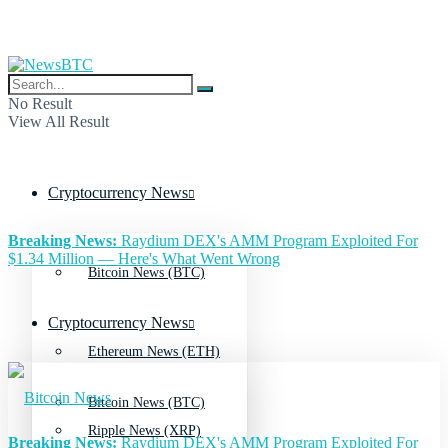
No Result
View All Result
Cryptocurrency News
Breaking News:
Raydium DEX's AMM Program Exploited For
$1.34 Million — Here's What Went Wrong
Bitcoin News (BTC)
Cryptocurrency News
Ethereum News (ETH)
Bitcoin News (BTC)
Ripple News (XRP)
Breaking News:
Raydium DEX's AMM Program Exploited For