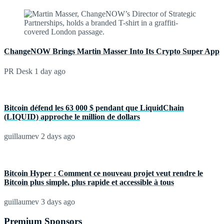
ChangeNOW Brings Martin Masser Into Its Crypto Super App
PR Desk
1 day ago
Bitcoin défend les 63 000 $ pendant que LiquidChain
(LIQUID) approche le million de dollars
guillaumev
2 days ago
Bitcoin Hyper : Comment ce nouveau projet veut rendre le
Bitcoin plus simple, plus rapide et accessible à tous
guillaumev
3 days ago
Premium Sponsors