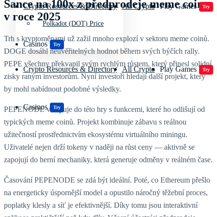
Šance na 100x z předprodeje meme coinu
Crypto Resources & Directory
All Crypto
Play Games
Try
v roce 2025
Polkadot (DOT) Price
Trh s kryptoměnami už zažil mnoho explozí v sektoru meme coinů.
Casinos
Try
DOGE dosáhl neuvěřitelných hodnot během svých býčích rally.
PEPE všechny překvapil svým rychlým růstem, který přinesl solidní
Crypto Resources & Directory
All Crypto
Play Games
Try
zisky raným investorům. Nyní investoři hledají další projekt, který
by mohl nabídnout podobné výsledky.
Casinos
Try
PEPENODE vstupuje do této hry s funkcemi, které ho odlišují od
typických meme coinů. Projekt kombinuje zábavu s reálnou
užitečností prostřednictvím ekosystému virtuálního miningu.
Uživatelé nejen drží tokeny v naději na růst ceny — aktivně se
zapojují do herní mechaniky, která generuje odměny v reálném čase.
Časování PEPENODE se zdá být ideální. Poté, co Ethereum přešlo
na energeticky úspornější model a opustilo náročný těžební proces,
poplatky klesly a síť je efektivnější. Díky tomu jsou interaktivní