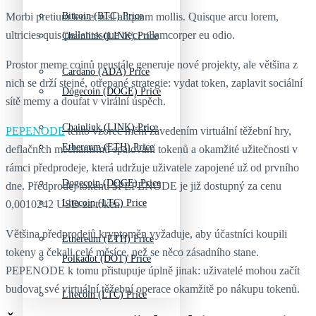
Morbi pretium leo et nisl aliquam mollis. Quisque arcu lorem,
Bitcoin (BTC) Price
ultricies quis pellentesque nec, ullamcorper eu odio.
Chainlink (LINK) Price
Prostor meme coinů neustále generuje nové projekty, ale většina z
Cardano (ADA) Price
nich se drží stejné, otřepané strategie: vydat token, zaplavit sociální
Dogecoin (DOGE) Price
sítě memy a doufat v virální úspěch.
Chainlink (LINK) Price
PEPENODE
tento vzorec mění zavedením virtuální těžební hry,
Ethereum (ETH) Price
deflačních mechanismů spalování tokenů a okamžité užitečnosti v
rámci předprodeje, která udržuje uživatele zapojené už od prvního
Dogecoin (DOGE) Price
dne. Předprodej tokenu $PEPENODE je již dostupný za cenu
Litecoin (LTC) Price
0,0010242 USD za token.
Většina předprodejů kryptoměn vyžaduje, aby účastníci koupili
Ethereum (ETH) Price
tokeny a čekali celé měsíce, než se něco zásadního stane.
Polkadot (DOT) Price
PEPENODE k tomu přistupuje úplně jinak: uživatelé mohou začít
budovat své virtuální těžební operace okamžitě po nákupu tokenů.
Litecoin (LTC) Price