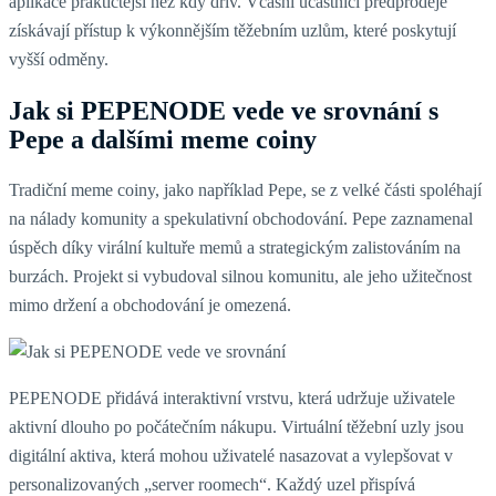
aplikace praktičtější než kdy dřív. Včasní účastníci předprodeje
získávají přístup k výkonnějším těžebním uzlům, které poskytují
vyšší odměny.
Jak si PEPENODE vede ve srovnání s
Pepe a dalšími meme coiny
Tradiční meme coiny, jako například Pepe, se z velké části spoléhají
na nálady komunity a spekulativní obchodování. Pepe zaznamenal
úspěch díky virální kultuře memů a strategickým zalistováním na
burzách. Projekt si vybudoval silnou komunitu, ale jeho užitečnost
mimo držení a obchodování je omezená.
PEPENODE přidává interaktivní vrstvu, která udržuje uživatele
aktivní dlouho po počátečním nákupu. Virtuální těžební uzly jsou
digitální aktiva, která mohou uživatelé nasazovat a vylepšovat v
personalizovaných „server roomech“. Každý uzel přispívá