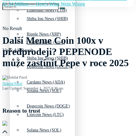
$1.34 Million — Here's What Went Wrong
Ethereum News (ETH)
Shiba Inu News (SHIB)
No Result
Ripple News (XRP)
Další Meme Coin 100x v
Cardano News (ADA)
předprodeji? PEPENODE
View All Result
Shiba Inu News (SHIB)
může zastínit Pepe v roce 2025
Dogecoin News (DOGE)
Cardano News (ADA)
Doležal Pavel
Last Updated: September 1, 2025 8:36 pm
Solana News (SOL)
Dogecoin News (DOGE)
Reason to trust
Litecoin News (LTC)
Solana News (SOL)