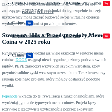
Crypto Resources & Directory
All Crypto
Play Games
zakupu tokenów i czekania miesiącami, aż wydarzy się coś
Try
znaczącego. PEPENODE podchodzi do tego zupełnie inaczej:
Polkadot (DOT) Price
użytkownicy mogą zacząć budować swoje wirtualne operacje
Casinos
wydobywcze natychmiast po zakupie tokenów.
Try
Szanse na 100x z Przedsprzedaży Meme
Crypto Resources & Directory
All Crypto
Play Games
Try
Coina w 2025 roku
Rynek kryptowalut widział już wiele eksplozji w sektorze meme
Casinos
Try
coinów.
DOGE
osiągnął niewiarygodne poziomy podczas swoich
rajdów. PEPE zaskoczył wszystkich szybkim wzrostem, który
przyniósł solidne zyski wczesnym uczestnikom. Teraz inwestorzy
szukają kolejnego projektu, który mógłby dostarczyć podobne
wyniki.
Pepenode
wkracza do tej rywalizacji z funkcjonalnościami, które
wyróżniają go na tle typowych meme coinów. Projekt łączy
rozrywkę z rzeczywistą użytecznością poprzez ekosystem