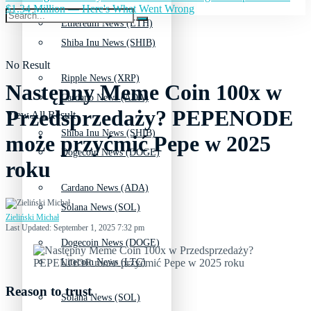
$1.34 Million — Here's What Went Wrong
Ethereum News (ETH)
Shiba Inu News (SHIB)
No Result
Ripple News (XRP)
Następny Meme Coin 100x w
Cardano News (ADA)
Przedsprzedaży? PEPENODE
View All Result
Shiba Inu News (SHIB)
może przyćmić Pepe w 2025
Dogecoin News (DOGE)
roku
Cardano News (ADA)
Solana News (SOL)
Zieliński Michał
Last Updated: September 1, 2025 7:32 pm
Dogecoin News (DOGE)
Litecoin News (LTC)
Reason to trust
Solana News (SOL)