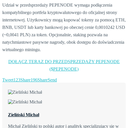
Udział w przedsprzedaży PEPENODE wymaga podłączenia
kompatybilnego portfela kryptowalutowego do oficjalnej strony
internetowej. Użytkownicy mogą kupować tokeny za pomocą ETH,
BNB, USDT lub karty bankowej po obecnej cenie 0,0010242 USD
(~0,0041 PLN) za token. Opcjonalnie, staking pozwala na
natychmiastowe pasywne nagrody, obok dostępu do doświadczenia
wirtualnego miningu.
DOŁĄCZ TERAZ DO PRZEDSPRZEDAŻY PEPENODE
($PEPENODE)
Tweet
123
Share
196
Share
Send
Zieliński Michał
Michał Zieliński to polski autor i analityk specjalizujący się w