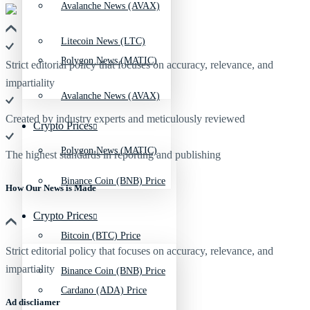
Avalanche News (AVAX)
Litecoin News (LTC)
Polygon News (MATIC)
Strict editorial policy that focuses on accuracy, relevance, and
impartiality
Avalanche News (AVAX)
Created by industry experts and meticulously reviewed
Crypto Prices
Polygon News (MATIC)
The highest standards in reporting and publishing
Binance Coin (BNB) Price
How Our News is Made
Crypto Prices
Bitcoin (BTC) Price
Strict editorial policy that focuses on accuracy, relevance, and
impartiality
Binance Coin (BNB) Price
Cardano (ADA) Price
Ad discliamer