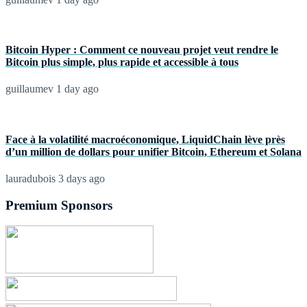
Bitcoin Hyper : Comment ce nouveau projet veut rendre le
Bitcoin plus simple, plus rapide et accessible à tous
guillaumev
1 day ago
Face à la volatilité macroéconomique, LiquidChain lève près
d’un million de dollars pour unifier Bitcoin, Ethereum et Solana
lauradubois
3 days ago
Premium Sponsors