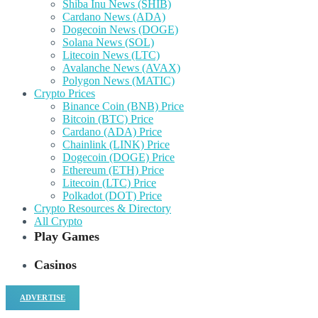
Shiba Inu News (SHIB)
Cardano News (ADA)
Dogecoin News (DOGE)
Solana News (SOL)
Litecoin News (LTC)
Avalanche News (AVAX)
Polygon News (MATIC)
Crypto Prices
Binance Coin (BNB) Price
Bitcoin (BTC) Price
Cardano (ADA) Price
Chainlink (LINK) Price
Dogecoin (DOGE) Price
Ethereum (ETH) Price
Litecoin (LTC) Price
Polkadot (DOT) Price
Crypto Resources & Directory
All Crypto
Play Games
Casinos
ADVERTISE