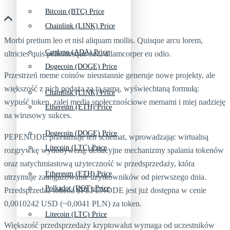
Bitcoin (BTC) Price
Chainlink (LINK) Price
Morbi pretium leo et nisl aliquam mollis. Quisque arcu lorem,
Cardano (ADA) Price
ultricies quis pellentesque nec, ullamcorper eu odio.
Dogecoin (DOGE) Price
Przestrzeń meme coinów nieustannie generuje nowe projekty, ale
większość z nich podąża za tą samą, wyświechtaną formułą:
Chainlink (LINK) Price
wypuść token, zalej media społecznościowe memami i miej nadzieję
Ethereum (ETH) Price
na wirusowy sukces.
Dogecoin (DOGE) Price
PEPENODE przełamuje ten schemat, wprowadzając wirtualną
Litecoin (LTC) Price
rozgrywkę wydobywczą, deflacyjne mechanizmy spalania tokenów
oraz natychmiastową użyteczność w przedsprzedaży, która
Ethereum (ETH) Price
utrzymuje zaangażowanie użytkowników od pierwszego dnia.
Polkadot (DOT) Price
Przedsprzedaż tokena $PEPENODE jest już dostępna w cenie
0,0010242 USD (~0,0041 PLN) za token.
Litecoin (LTC) Price
Większość przedsprzedaży kryptowalut wymaga od uczestników