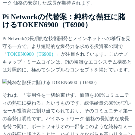
ーク 価格の安定した成長が期待されます。
Pi Networkの代替案：純粋な熱狂に賭
けるTOKEN6900（T6900）
Pi Networkの長期的な技術開発とメインネットへの移行を見
守る一方で、より短期的な爆発力を求める投資家の間で
「
TOKEN6900（T6900）
」が注目されています。このナノ
キャップ・ミームコインは、Piの複雑なエコシステム構築と
は対照的に、極めてシンプルなコンセプトを掲げています。
それは、「実用性を一切約束せず、価値を100%コミュニテ
ィの熱狂に委ねる」というものです。総供給量の80%がプレ
セール投資家に割り当てられており、そのコミュニティ第一
の姿勢は明確です。パイネットワーク 価格の長期的な成長
を待つ間に、ポートフォリオの一部をこのような純粋なミー
ムの熱狂に賭けることは、ハイリスクながらも高いリターン