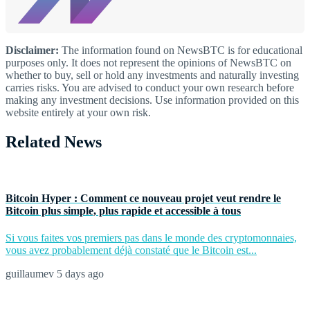
Disclaimer:
The information found on NewsBTC is for educational
purposes only. It does not represent the opinions of NewsBTC on
whether to buy, sell or hold any investments and naturally investing
carries risks. You are advised to conduct your own research before
making any investment decisions. Use information provided on this
website entirely at your own risk.
Related News
Bitcoin Hyper : Comment ce nouveau projet veut rendre le
Bitcoin plus simple, plus rapide et accessible à tous
Si vous faites vos premiers pas dans le monde des cryptomonnaies,
vous avez probablement déjà constaté que le Bitcoin est...
guillaumev
5 days ago