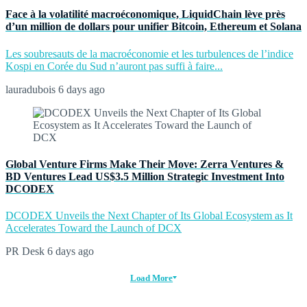
Face à la volatilité macroéconomique, LiquidChain lève près
d’un million de dollars pour unifier Bitcoin, Ethereum et Solana
Les soubresauts de la macroéconomie et les turbulences de l’indice
Kospi en Corée du Sud n’auront pas suffi à faire...
lauradubois
6 days ago
Global Venture Firms Make Their Move: Zerra Ventures &
BD Ventures Lead US$3.5 Million Strategic Investment Into
DCODEX
DCODEX Unveils the Next Chapter of Its Global Ecosystem as It
Accelerates Toward the Launch of DCX
PR Desk
6 days ago
Load More