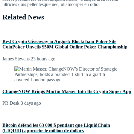
ultricies quis pellentesque nec, ullamcorper eu odio.
Related News
Best Crypto Giveaway in August: Blockchain Poker Site
CoinPoker Unveils $50M Global Online Poker Championship
James Stevens
23 hours ago
ChangeNOW Brings Martin Masser Into Its Crypto Super App
PR Desk
3 days ago
Bitcoin défend les 63 000 $ pendant que LiquidChain
(LIQUID) approche le million de dollars