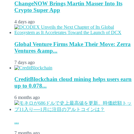
ChangeNOW Brings Martin Masser Into Its
Crypto Super App
4 days ago
Global Venture Firms Make Their Move: Zerra
Ventures &amp...
7 days ago
CreditBlockchain cloud mining helps users earn
up to 0.078...
6 months ago
...
7 months ago