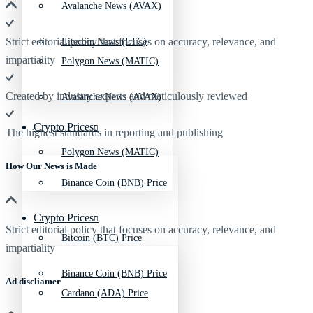
Avalanche News (AVAX)
Strict editorial policy that focuses on accuracy, relevance, and
Litecoin News (LTC)
impartiality
Polygon News (MATIC)
Created by industry experts and meticulously reviewed
Avalanche News (AVAX)
Crypto Prices
The highest standards in reporting and publishing
Polygon News (MATIC)
How Our News is Made
Binance Coin (BNB) Price
Crypto Prices
Strict editorial policy that focuses on accuracy, relevance, and
Bitcoin (BTC) Price
impartiality
Binance Coin (BNB) Price
Ad discliamer
Cardano (ADA) Price