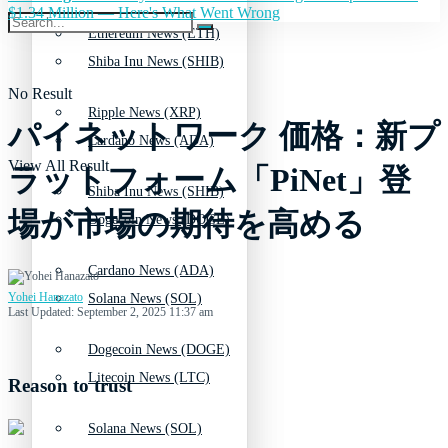
$1.34 Million — Here's What Went Wrong
Ethereum News (ETH)
Shiba Inu News (SHIB)
No Result
Ripple News (XRP)
パイネットワーク 価格：新プ
Cardano News (ADA)
View All Result
ラットフォーム「PiNet」登
Shiba Inu News (SHIB)
場が市場の期待を高める
Dogecoin News (DOGE)
Cardano News (ADA)
Yohei Hanazato
Solana News (SOL)
Last Updated: September 2, 2025 11:37 am
Dogecoin News (DOGE)
Litecoin News (LTC)
Reason to trust
Solana News (SOL)