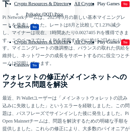
下
Crypto Resources & Directory
All Crypto
Play Games
Try
Polkadot (DOT) Price
Pi Networkチームは、2025年9月の新しい基本マイニングレ
ートを発表しました。レートは8月と比較して1.23%減少
Casinos
Try
し、マイナーは現在、1時間あたり0.0027405 Piを獲得できま
す。このペースでは、1 Piを採掘するのに約15.2日かかりま
Crypto Resources & Directory
All Crypto
Play Games
Try
す。マイニングレートの微調整は、バランスの取れた供給を
維持し、ネットワークの成長をサポートするのに役立つとチ
ームは説明しています。
Casinos
Try
ウォレットの修正がメインネットへの
アクセス問題を解決
最近、Pi Walletユーザーは「メインネットウォレットの読み
込みに失敗しました」というエラーを経験しました。この問
題は、パスフレーズでサインインした後に発生しました。Pi
Open Mainnetチームは、問題を解決するための明確な手順を
提供しました。これらの修正により、大多数のパイオニアが