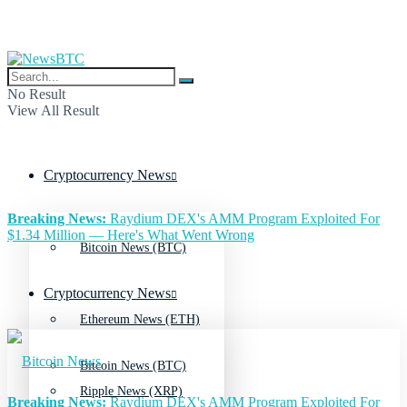
No Result
View All Result
Cryptocurrency News
Breaking News:
Raydium DEX's AMM Program Exploited For
$1.34 Million — Here's What Went Wrong
Bitcoin News (BTC)
Cryptocurrency News
Ethereum News (ETH)
Bitcoin News (BTC)
Ripple News (XRP)
Breaking News:
Raydium DEX's AMM Program Exploited For