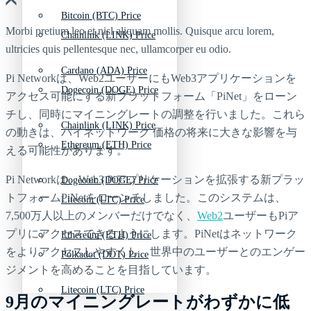
Bitcoin (BTC) Price
Morbi pretium leo et nisl aliquam mollis. Quisque arcu lorem,
Chainlink (LINK) Price
ultricies quis pellentesque nec, ullamcorper eu odio.
Cardano (ADA) Price
Pi Networkは、Web2ユーザーにもWeb3アプリケーションを
Dogecoin (DOGE) Price
アクセス可能にする新プラットフォーム「PiNet」をローン
チし、同時にマイニングレートの調整を行いました。これら
Chainlink (LINK) Price
の動きは、パイネットワーク 価格の将来に大きな影響を与
Ethereum (ETH) Price
える可能性があります。
Pi Networkは、Web3 Piアプリケーションを拡張する新プラッ
Dogecoin (DOGE) Price
トフォームPiNetをローンチしました。このシステムは、
Litecoin (LTC) Price
7,500万人以上のメンバーだけでなく、
Web2
ユーザーもPiア
プリにアクセスできるようにします。PiNetはネットワーク
Ethereum (ETH) Price
をよりアクセスしやすくし、世界中のユーザーとのエンゲー
Polkadot (DOT) Price
ジメントを高めることを目指しています。
Litecoin (LTC) Price
9月のマイニングレートがわずかに低