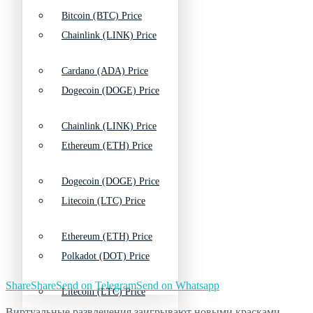
Bitcoin (BTC) Price
Chainlink (LINK) Price
Cardano (ADA) Price
Dogecoin (DOGE) Price
Chainlink (LINK) Price
Ethereum (ETH) Price
Dogecoin (DOGE) Price
Litecoin (LTC) Price
Ethereum (ETH) Price
Polkadot (DOT) Price
Share
Share
Send on Telegram
Send on Whatsapp
Litecoin (LTC) Price
Виртуальные развлечения заигрывают новыми красками