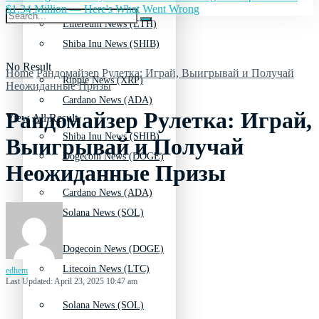
$1.34 Million — Here's What Went Wrong
Ethereum News (ETH)
Shiba Inu News (SHIB)
No Result
Home
Рандомайзер Рулетка: Играй, Выигрывай и Получай
Ripple News (XRP)
Неожиданные Призы
Cardano News (ADA)
Рандомайзер Рулетка: Играй,
View All Result
Shiba Inu News (SHIB)
Выигрывай и Получай
Dogecoin News (DOGE)
Неожиданные Призы
Cardano News (ADA)
Solana News (SOL)
Dogecoin News (DOGE)
Litecoin News (LTC)
edhem
Last Updated: April 23, 2025 10:47 am
Solana News (SOL)