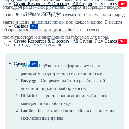
Crypto Resources & Directory
All Crypto
Play Games
Try
благодаря рандомайзер рулетка, которая превращает каждое
Polkadot (DOT) Price
вращение в событие непредсказуемости. Система дарит заряд
азарта и шанс на ценные призы при каждом клике. В нашем
Casinos
Try
обзоре вы узнаете о принципе работы, ключевых
преимуществах и лидирующих платформах для игры.
Crypto Resources & Directory
All Crypto
Play Games
Try
Испытайте удачу уже сегодня!
Casinos
Try
Jemlit
– Надёжная платформа с честным
рандомом и прозрачной системой призов
Boxy.gg
– Современный интерфейс, яркий
дизайн и широкий выбор кейсов
RillaBox
– Простая навигация и стабильные
выигрыши на любой вкус
Lootie
– Богатая коллекция кейсов с шансом на
эксклюзивные призы