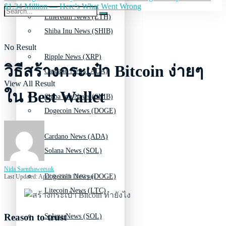
$1.34 Million — Here's What Went Wrong
Ethereum News (ETH)
Shiba Inu News (SHIB)
No Result
Ripple News (XRP)
วิธีสร้างกระเป๋า Bitcoin ง่ายๆ
Cardano News (ADA)
View All Result
ใน Best Wallet
Shiba Inu News (SHIB)
Dogecoin News (DOGE)
Cardano News (ADA)
Solana News (SOL)
Nida Saenthaweesuk
Dogecoin News (DOGE)
Last Updated: April 9, 2025 12:02 pm
Litecoin News (LTC)
Reason to trust
Solana News (SOL)