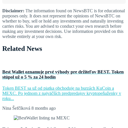
Disclaimer:
The information found on NewsBTC is for educational
purposes only. It does not represent the opinions of NewsBTC on
whether to buy, sell or hold any investments and naturally investing
carries risks. You are advised to conduct your own research before
making any investment decisions. Use information provided on this
website entirely at your own risk.
Related News
Best Wallet oznamuje prvé výhody pre držiteľov BEST. Token
stúpol už o 5 % za 24 hodín
Token BEST sa už od piatka obchoduje na burzách KuCoin a
MEXC. Po jednom z najväčších predpredajov kryptopeňaženky v
roku...
Nina Šefčíková
8 months ago