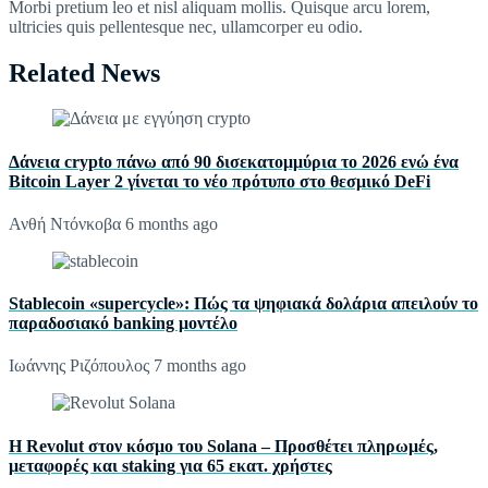
Morbi pretium leo et nisl aliquam mollis. Quisque arcu lorem,
ultricies quis pellentesque nec, ullamcorper eu odio.
Related News
Δάνεια crypto πάνω από 90 δισεκατομμύρια το 2026 ενώ ένα
Bitcoin Layer 2 γίνεται το νέο πρότυπο στο θεσμικό DeFi
Ανθή Ντόνκοβα
6 months ago
Stablecoin «supercycle»: Πώς τα ψηφιακά δολάρια απειλούν το
παραδοσιακό banking μοντέλο
Ιωάννης Ριζόπουλος
7 months ago
Η Revolut στον κόσμο του Solana – Προσθέτει πληρωμές,
μεταφορές και staking για 65 εκατ. χρήστες