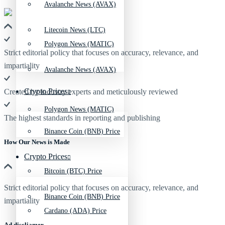
Avalanche News (AVAX)
Litecoin News (LTC)
Polygon News (MATIC)
Strict editorial policy that focuses on accuracy, relevance, and
impartiality
Avalanche News (AVAX)
Crypto Prices
Created by industry experts and meticulously reviewed
Polygon News (MATIC)
The highest standards in reporting and publishing
Binance Coin (BNB) Price
How Our News is Made
Crypto Prices
Bitcoin (BTC) Price
Strict editorial policy that focuses on accuracy, relevance, and
Binance Coin (BNB) Price
impartiality
Cardano (ADA) Price
Ad discliamer