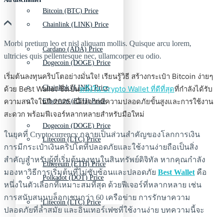
Bitcoin (BTC) Price
Chainlink (LINK) Price
Morbi pretium leo et nisl aliquam mollis. Quisque arcu lorem,
Cardano (ADA) Price
ultricies quis pellentesque nec, ullamcorper eu odio.
Dogecoin (DOGE) Price
เริ่มต้นลงทุนคริปโตอย่างมั่นใจ! เรียนรู้วิธี สร้างกระเป๋า Bitcoin ง่ายๆ
Chainlink (LINK) Price
ด้วย Best Wallet ซึ่งเป็น
หนึ่งใน Crypto Wallet ที่ดีที่สุด
ที่กำลังได้รับ
ความสนใจในปี 2025 เนื่องจากมีความปลอดภัยขั้นสูงและการใช้งาน
Ethereum (ETH) Price
สะดวก พร้อมฟีเจอร์หลากหลายสำหรับมือใหม่
Dogecoin (DOGE) Price
ในยุคที่ Cryptocurrency กลายเป็นส่วนสำคัญของโลกการเงิน
Litecoin (LTC) Price
การมีกระเป๋าเงินคริปโตที่ปลอดภัยและใช้งานง่ายถือเป็นสิ่ง
สำคัญสำหรับผู้ที่เริ่มต้นลงทุนในสินทรัพย์ดิจิทัล หากคุณกำลัง
Ethereum (ETH) Price
มองหาวิธีการเริ่มต้นที่ไม่ซับซ้อนและปลอดภัย
Best Wallet
คือ
Polkadot (DOT) Price
หนึ่งในตัวเลือกที่เหมาะสมที่สุด ด้วยฟีเจอร์ที่หลากหลาย เช่น
การสนับสนุนบล็อกเชนกว่า 60 เครือข่าย การรักษาความ
Litecoin (LTC) Price
ปลอดภัยที่ล้ำสมัย และอินเทอร์เฟซที่ใช้งานง่าย บทความนี้จะ