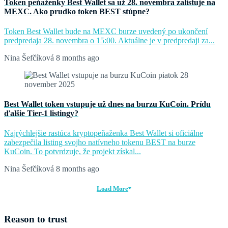
Token peňaženky Best Wallet sa už 28. novembra zalistuje na
MEXC. Ako prudko token BEST stúpne?
Token Best Wallet bude na MEXC burze uvedený po ukončení
predpredaja 28. novembra o 15:00. Aktuálne je v predpredaji za...
Nina Šefčíková
8 months ago
Best Wallet token vstupuje už dnes na burzu KuCoin. Prídu
ďalšie Tier-1 listingy?
Najrýchlejšie rastúca kryptopeňaženka Best Wallet si oficiálne
zabezpečila listing svojho natívneho tokenu BEST na burze
KuCoin. To potvrdzuje, že projekt získal...
Nina Šefčíková
8 months ago
Load More
Reason to trust