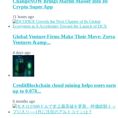
ChangeNOW Brings Martin Masser Into Its
Crypto Super App
11 hours ago
Global Venture Firms Make Their Move: Zerra
Ventures &amp...
4 days ago
CreditBlockchain cloud mining helps users earn
up to 0.078...
6 months ago