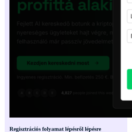
Regisztrációs folyamat lépésről lépésre