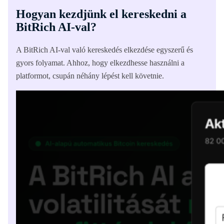
Hogyan kezdjünk el kereskedni a
BitRich AI-val?
A BitRich AI-val való kereskedés elkezdése egyszerű és
gyors folyamat. Ahhoz, hogy elkezdhesse használni a
platformot, csupán néhány lépést kell követnie.