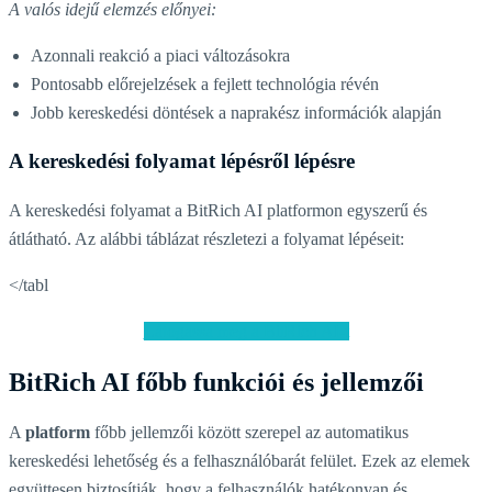
A valós idejű elemzés előnyei:
Azonnali reakció a piaci változásokra
Pontosabb előrejelzések a fejlett technológia révén
Jobb kereskedési döntések a naprakész információk alapján
A kereskedési folyamat lépésről lépésre
A kereskedési folyamat a BitRich AI platformon egyszerű és
átlátható. Az alábbi táblázat részletezi a folyamat lépéseit:
</tabl
Látogassa meg a BitRich AI-t
BitRich AI főbb funkciói és jellemzői
A
platform
főbb jellemzői között szerepel az automatikus
kereskedési lehetőség és a felhasználóbarát felület. Ezek az elemek
együttesen biztosítják, hogy a felhasználók hatékonyan és