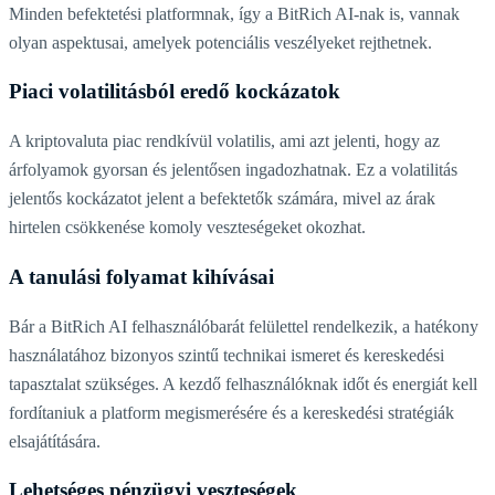
Minden befektetési platformnak, így a BitRich AI-nak is, vannak
olyan aspektusai, amelyek potenciális veszélyeket rejthetnek.
Piaci volatilitásból eredő kockázatok
A kriptovaluta piac rendkívül volatilis, ami azt jelenti, hogy az
árfolyamok gyorsan és jelentősen ingadozhatnak. Ez a volatilitás
jelentős kockázatot jelent a befektetők számára, mivel az árak
hirtelen csökkenése komoly veszteségeket okozhat.
A tanulási folyamat kihívásai
Bár a BitRich AI felhasználóbarát felülettel rendelkezik, a hatékony
használatához bizonyos szintű technikai ismeret és kereskedési
tapasztalat szükséges. A kezdő felhasználóknak időt és energiát kell
fordítaniuk a platform megismerésére és a kereskedési stratégiák
elsajátítására.
Lehetséges pénzügyi veszteségek