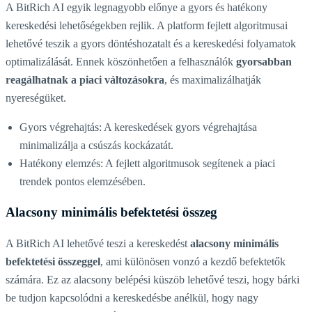
A BitRich AI egyik legnagyobb előnye a gyors és hatékony
kereskedési lehetőségekben rejlik. A platform fejlett algoritmusai
lehetővé teszik a gyors döntéshozatalt és a kereskedési folyamatok
optimalizálását. Ennek köszönhetően a felhasználók
gyorsabban
reagálhatnak a piaci változásokra
, és maximalizálhatják
nyereségüket.
Gyors végrehajtás: A kereskedések gyors végrehajtása
minimalizálja a csúszás kockázatát.
Hatékony elemzés: A fejlett algoritmusok segítenek a piaci
trendek pontos elemzésében.
Alacsony minimális befektetési összeg
A BitRich AI lehetővé teszi a kereskedést
alacsony minimális
befektetési összeggel
, ami különösen vonzó a kezdő befektetők
számára. Ez az alacsony belépési küszöb lehetővé teszi, hogy bárki
be tudjon kapcsolódni a kereskedésbe anélkül, hogy nagy