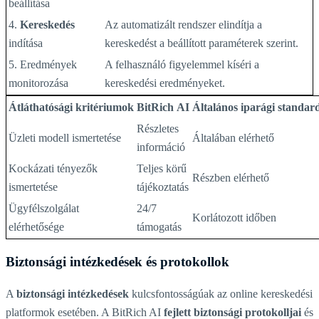
beállítása
4.
Kereskedés
Az automatizált rendszer elindítja a
indítása
kereskedést a beállított paraméterek szerint.
5. Eredmények
A felhasználó figyelemmel kíséri a
monitorozása
kereskedési eredményeket.
Átláthatósági kritériumok
BitRich AI
Általános iparági standar
Részletes
Üzleti modell ismertetése
Általában elérhető
információ
Kockázati tényezők
Teljes körű
Részben elérhető
ismertetése
tájékoztatás
Ügyfélszolgálat
24/7
Korlátozott időben
elérhetősége
támogatás
Biztonsági intézkedések és protokollok
A
biztonsági intézkedések
kulcsfontosságúak az online kereskedési
platformok esetében. A BitRich AI
fejlett biztonsági protokolljai
és