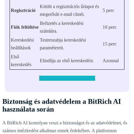
Kitölti a regisztrációs űrlapot és
Regisztráció
5 perc
megerősíti e-mail címét.
Befizetés a kereskedési
Fiók feltöltése
10 perc
számlára.
Kereskedési
Testreszabja kereskedési
15 perc
beállítások
paramétereit.
Első
Elindítja az első kereskedést.
Azonnal
kereskedés
Látogassa meg a BitRich AI-t
Biztonság és adatvédelem a BitRich AI
használata során
A BitRich AI komolyan veszi a biztonságot és az adatvédelmet, és
számos intézkedést alkalmaz ennek érdekében. A platformon