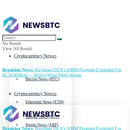
No Result
View All Result
Cryptocurrency News
Breaking News:
Raydium DEX's AMM Program Exploited For
$1.34 Million — Here's What Went Wrong
Bitcoin News (BTC)
Cryptocurrency News
Ethereum News (ETH)
Bitcoin News (BTC)
Ripple News (XRP)
Breaking News:
Raydium DEX's AMM Program Exploited For