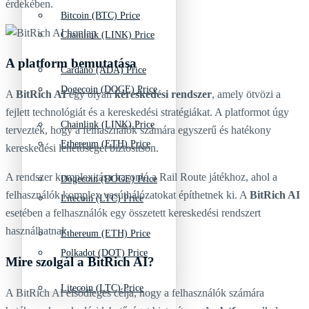
érdekében.
Bitcoin (BTC) Price
Chainlink (LINK) Price
A platform bemutatása
Cardano (ADA) Price
Dogecoin (DOGE) Price
A
BitRich AI
egy olyan
kereskedési rendszer
, amely ötvözi a
fejlett technológiát és a kereskedési stratégiákat. A platformot úgy
Chainlink (LINK) Price
tervezték, hogy a felhasználók számára egyszerű és hatékony
Ethereum (ETH) Price
kereskedési lehetőséget biztosítson.
A rendszer komplexitása hasonló a Rail Route játékhoz, ahol a
Dogecoin (DOGE) Price
felhasználók komplex vasúthálózatokat építhetnek ki. A
BitRich AI
Litecoin (LTC) Price
esetében a felhasználók egy összetett kereskedési rendszert
használhatnak.
Ethereum (ETH) Price
Polkadot (DOT) Price
Mire szolgál a BitRich AI?
Litecoin (LTC) Price
A BitRich AI elsődleges célja, hogy a felhasználók számára