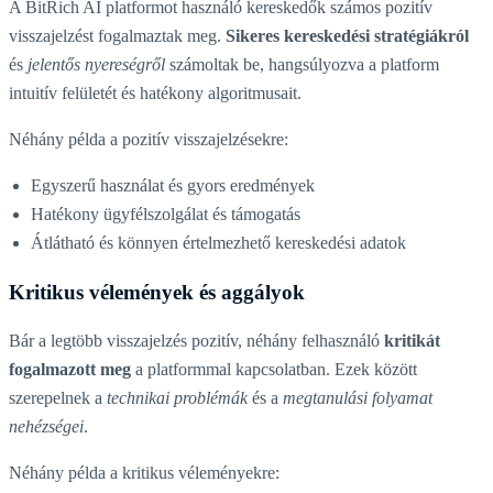
A BitRich AI platformot használó kereskedők számos pozitív
visszajelzést fogalmaztak meg.
Sikeres kereskedési stratégiákról
és
jelentős nyereségről
számoltak be, hangsúlyozva a platform
intuitív felületét és hatékony algoritmusait.
Néhány példa a pozitív visszajelzésekre:
Egyszerű használat és gyors eredmények
Hatékony ügyfélszolgálat és támogatás
Átlátható és könnyen értelmezhető kereskedési adatok
Kritikus vélemények és aggályok
Bár a legtöbb visszajelzés pozitív, néhány felhasználó
kritikát
fogalmazott meg
a platformmal kapcsolatban. Ezek között
szerepelnek a
technikai problémák
és a
megtanulási folyamat
nehézségei
.
Néhány példa a kritikus véleményekre: