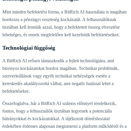
Mint minden befektetési forma, a BitRich AI használata is magában
hordozza a pénzügyi veszteség kockázatát. A felhasználóknak
tisztában kell lenniük azzal, hogy a befektetett összeg elvesztése
lehetséges, és ennek megfelelően kell kezelniük befektetéseiket.
Technológiai függőség
A BitRich AI erősen támaszkodik a fejlett technológiára, ami
bizonyos kockázatokat hordoz magában. Technikai problémák,
szerverleállások vagy egyéb technikai nehézségek esetén a
kereskedés akadályozottá válhat, ami negatív hatással lehet a
befektetésekre.
Összefoglalva, bár a BitRich AI számos előnnyel rendelkezik,
fontos, hogy a felhasználók tisztában legyenek a potenciális
hátrányokkal és kockázatokkal. A tájékozott döntéshozatal
érdekében érdemes alaposan megismerni a platform működését és a