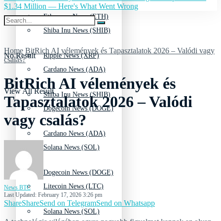
$1.34 Million — Here's What Went Wrong
Ethereum News (ETH)
Shiba Inu News (SHIB)
Home
BitRich AI vélemények és Tapasztalatok 2026 – Valódi vagy
No Result
Ripple News (XRP)
csalás?
Cardano News (ADA)
BitRich AI vélemények és
View All Result
Shiba Inu News (SHIB)
Tapasztalatok 2026 – Valódi
Dogecoin News (DOGE)
vagy csalás?
Cardano News (ADA)
Solana News (SOL)
Dogecoin News (DOGE)
Litecoin News (LTC)
News BTC
Last Updated: February 17, 2026 3:26 pm
Share
Share
Send on Telegram
Send on Whatsapp
Solana News (SOL)