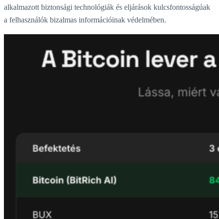
alkalmazott biztonsági technológiák és eljárások kulcsfontosságúak
a felhasználók bizalmas információinak védelmében.