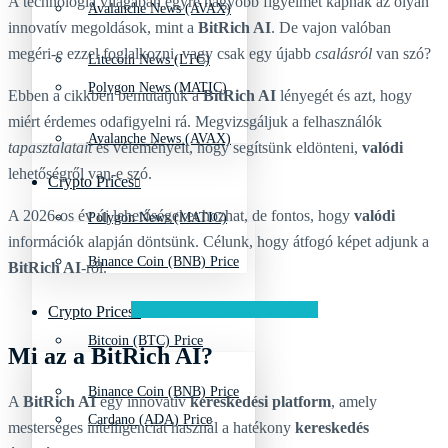
A technológia világában egyre nagyobb figyelmet kapnak az olyan
Avalanche News (AVAX)
innovatív megoldások, mint a
BitRich AI
. De vajon valóban
megéri-e ezzel foglalkozni, vagy csak egy újabb
csalásról
van szó?
Litecoin News (LTC)
Polygon News (MATIC)
Ebben a cikkben bemutatjuk a
BitRich AI
lényegét és azt, hogy
miért érdemes odafigyelni rá. Megvizsgáljuk a felhasználók
Avalanche News (AVAX)
tapasztalatait
és véleményeit, hogy segítsünk eldönteni,
valódi
lehetőségről van-e szó.
Crypto Prices
A 2026-os év új lehetőségeket hozhat, de fontos, hogy
valódi
Polygon News (MATIC)
információk alapján döntsünk. Célunk, hogy átfogó képet adjunk a
Binance Coin (BNB) Price
BitRich AI
-ről.
Látogassa meg a BitRich AI-t
Crypto Prices
Bitcoin (BTC) Price
Mi az a BitRich AI?
Binance Coin (BNB) Price
A
BitRich AI
egy innovatív
kereskedési platform
, amely
Cardano (ADA) Price
mesterséges intelligenciát használ a hatékony
kereskedés