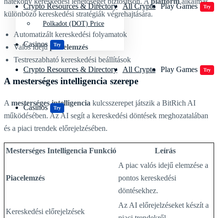
hatékony kereskedési lehetőséget biztosítson. A
platform
alkalmas
Crypto Resources & Directory
All Crypto
Play Games
Try
különböző kereskedési stratégiák végrehajtására.
Polkadot (DOT) Price
Automatizált kereskedési folyamatok
Casinos
Try
Valós idejű
piacelemzés
Testreszabható kereskedési beállítások
Crypto Resources & Directory
All Crypto
Play Games
Try
A mesterséges intelligencia szerepe
A
mesterséges intelligencia
kulcsszerepet játszik a BitRich AI
Casinos
Try
működésében. Az AI segít a kereskedési döntések meghozatalában
és a piaci trendek előrejelzésében.
Mesterséges Intelligencia Funkció
Leírás
A piac valós idejű elemzése a
Piacelemzés
pontos kereskedési
döntésekhez.
Az AI előrejelzéseket készít a
Kereskedési előrejelzések
piaci trendekről.