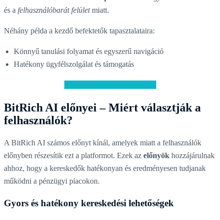
és a
felhasználóbarát felület
miatt.
Néhány példa a kezdő befektetők tapasztalataira:
Könnyű tanulási folyamat és egyszerű navigáció
Hatékony ügyfélszolgálat és támogatás
Látogassa meg a BitRich AI-t
BitRich AI előnyei – Miért választják a
felhasználók?
A BitRich AI számos előnyt kínál, amelyek miatt a felhasználók
előnyben részesítik ezt a platformot. Ezek az
előnyök
hozzájárulnak
ahhoz, hogy a kereskedők hatékonyan és eredményesen tudjanak
működni a pénzügyi piacokon.
Gyors és hatékony kereskedési lehetőségek