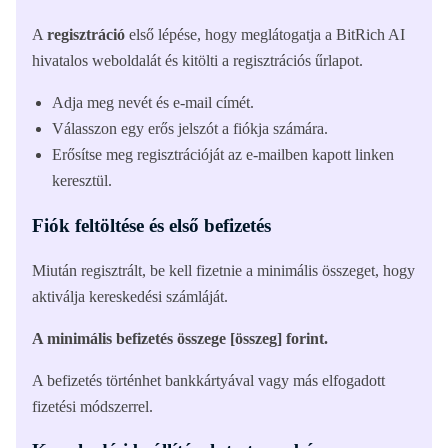
A
regisztráció
első lépése, hogy meglátogatja a BitRich AI
hivatalos weboldalát és kitölti a regisztrációs űrlapot.
Adja meg nevét és e-mail címét.
Válasszon egy erős jelszót a fiókja számára.
Erősítse meg regisztrációját az e-mailben kapott linken
keresztül.
Fiók feltöltése és első befizetés
Miután regisztrált, be kell fizetnie a minimális összeget, hogy
aktiválja kereskedési számláját.
A minimális befizetés összege [összeg] forint.
A befizetés történhet bankkártyával vagy más elfogadott
fizetési módszerrel.